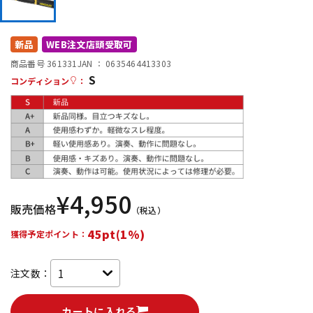
DTM オンライン納品
レコーディング機器
新品
WEB注文店頭受取可
配信/ライブ機器
楽器アクセサリ
商品番号 361331
JAN ：
0635464413303
S
コンディション
：
中古
ヴィンテージ
¥
4,950
販売価格
（税込）
45pt(1%)
獲得予定ポイント：
注文数：
カートに入れる