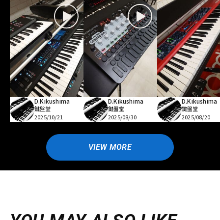
D.Kikushima
D.Kikushima
D.Kikushima
鍵盤堂
鍵盤堂
鍵盤堂
2025/10/21
2025/08/30
2025/08/20
VIEW MORE