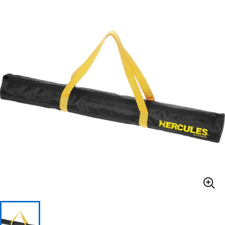
ベース
ウクレレ
ドラム
パーカッション
キーボード
電子ピアノ
管楽器
その他楽器
アンプ
エフェクター
DJ機器
DTM