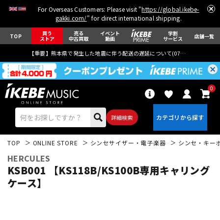
For Overseas Customers: Please visit "
https://global.ikebe-
gakki.com/
" for direct international shipping.
買う
売る
イベント
学割
TOP
店舗一覧
ストア
中古買取
動画
サービス
【重要】熊本県で発生した地震に伴う配送の遅延について(
07月29日
更新)
0
詳細検索
TOP
ONLINE STORE
シンセサイザー・電子楽器
シンセ・キー
HERCULES
KSB001 【KS118B/KS100B専用キャリング
ケース】
エレキギター
アコギ/エレアコ