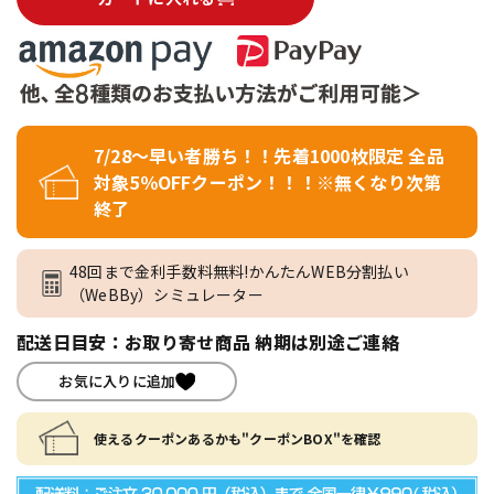
7/28～早い者勝ち！！先着1000枚限定 全品
対象5％OFFクーポン！！！※無くなり次第
終了
48回まで金利手数料無料!かんたんWEB分割払い
（WeBBy）シミュレーター
配送日目安：お取り寄せ商品 納期は別途ご連絡
お気に入りに追加
使えるクーポンあるかも"クーポンBOX"を確認