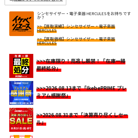
シンセサイザー・電子楽器 HERCULESをお持ちです
か？
>>【買取実績】シンセサイザー・電子楽器
HERCULES
>>【買取価格】シンセサイザー・電子楽器
HERCULES
>>>在庫限り！見逃し厳禁！「在庫一掃
最終処分」
>>>2026.08.13まで「IkebePRIME プレ
ミアム感謝祭」
>>2026.08.31まで「決算売り尽くしセー
ル」