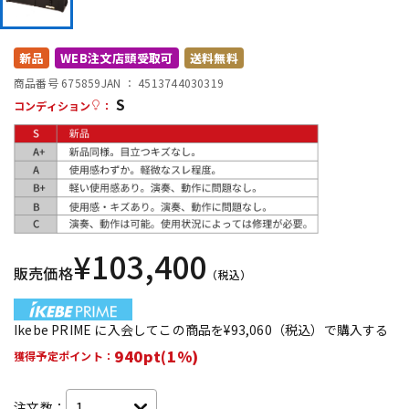
DTM オンライン納品
レコーディング機器
新品
WEB注文店頭受取可
送料無料
配信/ライブ機器
楽器アクセサリ
商品番号 675859
JAN ：
4513744030319
S
コンディション
：
中古
ヴィンテージ
¥
103,400
販売価格
（税込）
Ikebe PRIME に入会してこの商品を¥93,060（税込）で購入する
940pt(1%)
獲得予定ポイント：
注文数：