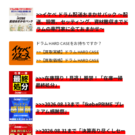
>>イケベ ドラム配送おまかせパック ～配
送、設置、セッティング、資材撤収までド
ラムの専門家に全ておまかせ～
ドラム HARD CASEをお持ちですか？
>>【買取実績】ドラム HARD CASE
>>【買取価格】ドラム HARD CASE
>>>在庫限り！見逃し厳禁！「在庫一掃
最終処分」
>>>2026.08.13まで「IkebePRIME プレ
ミアム感謝祭」
>>2026.08.31まで「決算売り尽くしセー