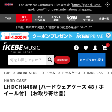
For Overseas Customers: Please visit "
https://global.ikebe-
gakki.com/
" for direct international shipping.
買う
売る
イベント
学割
TOP
店舗一覧
ストア
中古買取
動画
サービス
【重要】熊本県で発生した地震に伴う配送の遅延について(
07月29日
更新)
0
詳細検索
TOP
ONLINE STORE
ドラム
ドラムケース
HARD CASE
HARD CASE
LHDCHN48W [ハードウェアケース 48 / ホ
イール付] 【お取り寄せ品】
エレキギター
アコギ/エレアコ