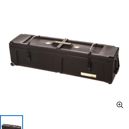
ベース
ウクレレ
ドラム
パーカッション
キーボード
電子ピアノ
管楽器
その他楽器
アンプ
エフェクター
DJ機器
DTM