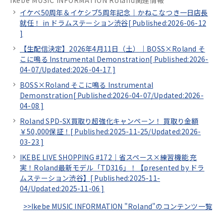
Ikebe MUSIC INFORMATION Roland関連情報
イケベ50周年＆イケシブ5周年記念｜かねこなつき一日店長
就任！ in ドラムステーション渋谷[
Published:2026-06-12
]
【生配信決定】2026年4月11日（土）｜BOSS×Roland そ
こに鳴る Instrumental Demonstration[
Published:2026-
04-07/
Updated:2026-04-17
]
BOSS×Roland そこに鳴る Instrumental
Demonstration[
Published:2026-04-07/
Updated:2026-
04-08
]
Roland SPD-SX買取り超強化キャンペーン！ 買取り金額
￥50,000保証！[
Published:2025-11-25/
Updated:2026-
03-23
]
IKEBE LIVE SHOPPING #172｜省スペース×練習機能 充
実！Roland最新モデル「TD316」！【presented by ドラ
ムステーション渋谷】[
Published:2025-11-
04/
Updated:2025-11-06
]
>>Ikebe MUSIC INFORMATION "Roland"のコンテンツ一覧