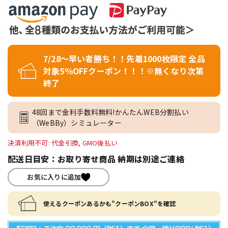
7/28～早い者勝ち！！先着1000枚限定 全品
対象5％OFFクーポン！！！※無くなり次第
終了
48回まで金利手数料無料!かんたんWEB分割払い
（WeBBy）シミュレーター
決済利用不可: 代金引換, GMO後払い
配送日目安：お取り寄せ商品 納期は別途ご連絡
お気に入りに追加
使えるクーポンあるかも"クーポンBOX"を確認