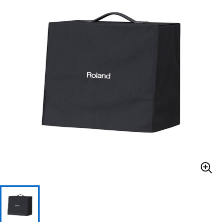
ベース
ウクレレ
ドラム
パーカッション
キーボード
電子ピアノ
管楽器
その他楽器
アンプ
エフェクター
DJ機器
DTM