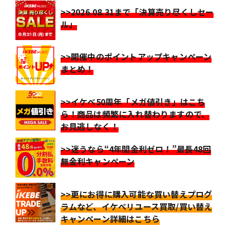
>>2026.08.31まで「決算売り尽くしセー
ル」
>>開催中のポイントアップキャンペーン
まとめ！
>>イケベ50周年「メガ値引き」はこち
ら！商品は頻繁に入れ替わりますので、
お見逃しなく！
>>迷うなら“4年間金利ゼロ！”最長48回
無金利キャンペーン
>>更にお得に購入可能な買い替えプログ
ラムなど、イケベリユース買取/買い替え
キャンペーン詳細はこちら