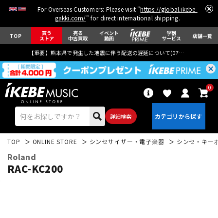
For Overseas Customers: Please visit "
https://global.ikebe-
gakki.com/
" for direct international shipping.
買う
売る
イベント
学割
TOP
店舗一覧
ストア
中古買取
動画
サービス
【重要】熊本県で発生した地震に伴う配送の遅延について(
07月29日
更新)
0
詳細検索
TOP
ONLINE STORE
シンセサイザー・電子楽器
シンセ・キー
Roland
RAC-KC200
エレキギター
アコギ/エレアコ