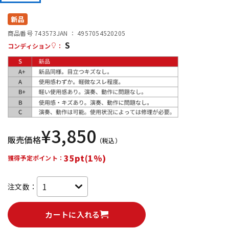
DTM オンライン納品
レコーディング機器
新品
商品番号 743573
JAN ：
4957054520205
S
配信/ライブ機器
楽器アクセサリ
コンディション
：
中古
ヴィンテージ
¥
3,850
販売価格
（税込）
35pt(1%)
獲得予定ポイント：
注文数：
カートに入れる