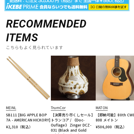
RECOMMENDED
ITEMS
こちらもよく見られています
MEINL
TrumCor
MATON
SB111 [BIG APPLE BOP
【決算売り尽くしセール】
【即納可能】80th CW8
7A - AMERICAN HICKORY]
トランコア / 《Doc-
808 メイトン
Ouflage》 Zinger DCZ-
¥
2,310
（税込）
¥
506,000
（税込）
031 (Black and Gold