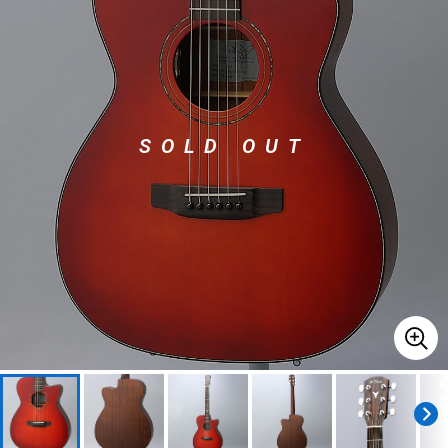
ベース
ウクレレ
ドラム
パーカッション
SOLD OUT
キーボード
電子ピアノ
管楽器
その他楽器
アンプ
エフェクター
DJ機器
DTM