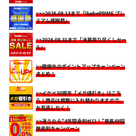
>>>2026.08.13まで「IkebePRIME プレ
ミアム感謝祭」
>>2026.08.31まで「決算売り尽くしセー
ル」
>>開催中のポイントアップキャンペーン
まとめ！
>>イケベ50周年「メガ値引き」はこち
ら！商品は頻繁に入れ替わりますので、
お見逃しなく！
>>迷うなら“4年間金利ゼロ！”最長48回
無金利キャンペーン