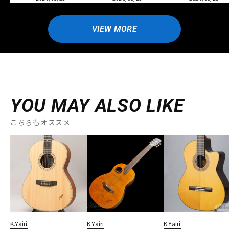
VIEW MORE
YOU MAY ALSO LIKE
こちらもオススメ
K.Yairi
K.Yairi
K.Yairi