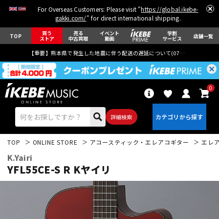
For Overseas Customers: Please visit "
https://global.ikebe-
gakki.com/
" for direct international shipping.
買う
売る
イベント
学割
TOP
店舗一覧
ストア
中古買取
動画
サービス
【重要】熊本県で発生した地震に伴う配送の遅延について(
07月29日
更新)
0
詳細検索
TOP
ONLINE STORE
アコースティック・エレアコギター
エレ
K.Yairi
YFL55CE-S R Kヤイリ
エレキギター
アコギ/エレアコ