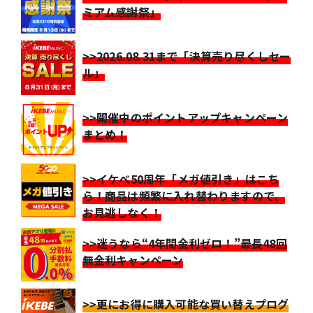
ミアム感謝祭」
>>2026.08.31まで「決算売り尽くしセー
ル」
>>開催中のポイントアップキャンペーン
まとめ！
>>イケベ50周年「メガ値引き」はこち
ら！商品は頻繁に入れ替わりますので、
お見逃しなく！
>>迷うなら“4年間金利ゼロ！”最長48回
無金利キャンペーン
>>更にお得に購入可能な買い替えプログ