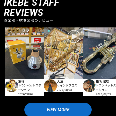
IKEBE STAFF
REVIEWS
管楽器・吹奏楽器のレビュー
亀谷
大澤
椎名 偉吹
トランペットステ
ウインドブロス
トランペット
ーション
2026/08/03
ーション
2026/08/09
2026/08/03
VIEW MORE