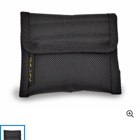
ベース
ウクレレ
ドラム
パーカッション
キーボード
電子ピアノ
管楽器
その他楽器
アンプ
エフェクター
DJ機器
DTM