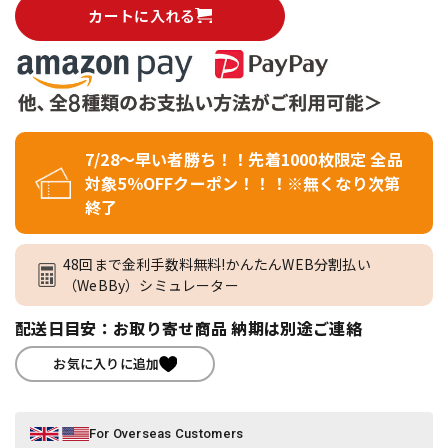
カートに入れる
7/28～早い者勝ち！！先着1000枚限定 全品
対象5％OFFクーポン！！！※無くなり次第
終了
48回まで金利手数料無料!かんたんWEB分割払い
（WeBBy）シミュレーター
配送日目安：お取り寄せ商品 納期は別途ご連絡
お気に入りに追加
For Overseas Customers