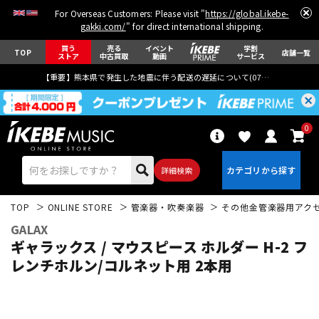
For Overseas Customers: Please visit "
https://global.ikebe-
gakki.com/
" for direct international shipping.
買う
売る
イベント
学割
TOP
店舗一覧
ストア
中古買取
動画
サービス
【重要】熊本県で発生した地震に伴う配送の遅延について(
07月29日
更新)
0
詳細検索
TOP
ONLINE STORE
管楽器・吹奏楽器
その他金管楽器用アク
GALAX
ギャラックス / マウスピース ホルダー H-2 フ
レンチホルン/コルネット用 2本用
エレキギター
アコギ/エレアコ