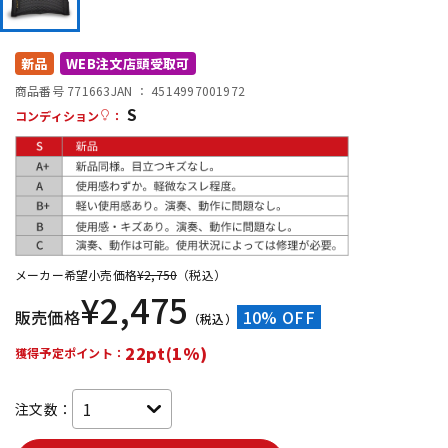
DTM オンライン納品
レコーディング機器
新品
WEB注文店頭受取可
配信/ライブ機器
楽器アクセサリ
商品番号 771663
JAN ：
4514997001972
S
コンディション
：
中古
ヴィンテージ
メーカー希望小売価格
¥
2,750
（税込）
¥
2,475
販売価格
10% OFF
（税込）
22pt(1%)
獲得予定ポイント：
注文数：