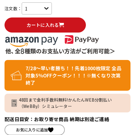
注文数：
カートに入れる
7/28～早い者勝ち！！先着1000枚限定 全品
対象5％OFFクーポン！！！※無くなり次第
終了
48回まで金利手数料無料!かんたんWEB分割払い
（WeBBy）シミュレーター
配送日目安：お取り寄せ商品 納期は別途ご連絡
お気に入りに追加