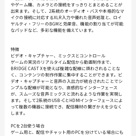
やゲーム機、カメラとの接続をすっきりとまとめることが
出来ます。そして、2系統のオーディオ・バスや本格的なマ
イクの接続に対応するXLR入力や優れた音声処理と、ロイ
ヤルティ・フリーのBGMと効果音、機能の割り当てが可能
なパッドなど、多彩な機能を備えています。
特徴
ビデオ・キャプチャー、ミックスとコントロール
ゲームの実況のリアルタイム配信から動画制作まで、
BRIDGE CAST Xを使えば複雑な配線に煩わされることな
く、コンテンツの制作作業に集中することができます。ビ
デオ・キャプチャーと音声の入出力が統合されたことでシ
ンプルな配線が可能となり、直感的なインターフェース
が、スムーズな音声ミックスと流れるような作業を実現し
ます。そして2系統のUSB-CとHDMIインターフェースによ
って複数の機器に接続でき、配信機材の繋ぎかえを少なく
します。
PCを2台使う場合
ゲーム用と、配信やチャット用のPCを分けている場合にも