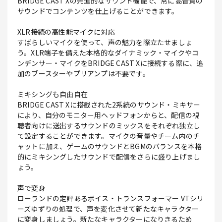
BRIDGE CAST Xの先進的なサウンド機能で、常に高音質の
サウンドでコンテンツを仕上げることができます。
XLR接続の高性能マイクに対応
すばらしいマイクを使って、声の魅力を際立たせましょ
う。XLR端子を備えた本格的なダイナミック・マイクやコ
ンデンサー・マイクをBRIDGE CAST Xに接続する際に、追
加のブースターやプリアンプは不要です。
ミキシングも自由自在
BRIDGE CAST Xに搭載された2系統のサウンド・ミキサー
により、自分のモニター用ヘッドフォンからと、配信の視
聴者向けに送出するサウンドのミックスをそれぞれ独立し
て設定することができます。マイクの音量やチーム内のチ
ャットに加え、ゲームのサウンドとBGMのバランスを本格
的にミキシングしたサウンドで配信をさらに盛り上げまし
ょう。
声で変身
ローランドの定評あるボイス・トランスフォーマー VTシリ
ーズゆずりの処理で、声を変化させて新たなキャラクター
に変身しましょう。新たなキャラクターになりきるため