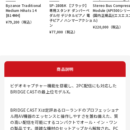
Byzance Traditional
SP-280BK 【ブラック】
Stereo Bus Compres
Medium Hihats 14
専用スタンド ダンパーペ
Module (API500シリ
[B14MH]
ダル付 デジタルピアノ 電
(国内正規品)(エスエス
子ピアノ ハンマーアクショ
ル)
¥
79,200
（税込）
ン
¥
220,000
（税込）
¥
77,000
（税込）
商品説明
ビデオキャプチャー機能を搭載し、2PC配信にも対応した
BRIDGE CASTの最上位モデルX。
BRIDGE CAST Xは定評あるローランドのプロフェッショナ
ル用AV機器のエッセンスと操作しやすさを兼ね備えた、質
の高い配信を可能にするコンパクトでオール・イン・ワン
の製品です。煩雑な機材のセットアップから解放され、PC