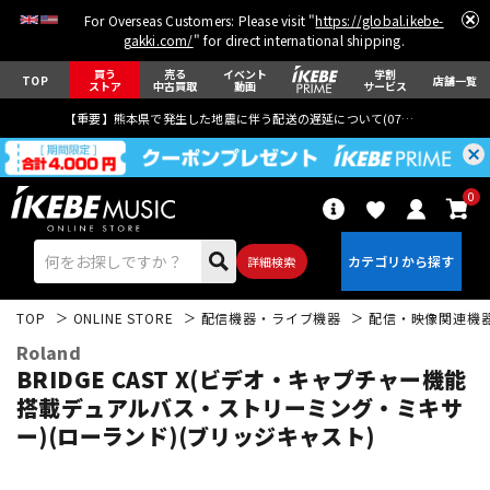
For Overseas Customers: Please visit "
https://global.ikebe-
gakki.com/
" for direct international shipping.
買う
売る
イベント
学割
TOP
店舗一覧
ストア
中古買取
動画
サービス
【重要】熊本県で発生した地震に伴う配送の遅延について(
07月29日
更新)
0
詳細検索
TOP
ONLINE STORE
配信機器・ライブ機器
配信・映像関連機
Roland
BRIDGE CAST X(ビデオ・キャプチャー機能
搭載デュアルバス・ストリーミング・ミキサ
ー)(ローランド)(ブリッジキャスト)
エレキギター
アコギ/エレアコ