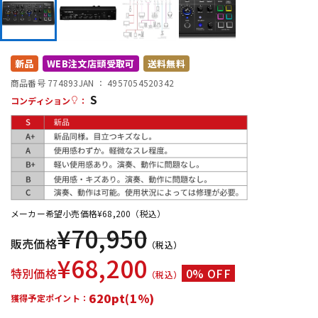
DTM オンライン納品
レコーディング機器
配信/ライブ機器
楽器アクセサリ
新品
WEB注文店頭受取可
送料無料
商品番号 774893
JAN ：
4957054520342
S
コンディション
：
中古
ヴィンテージ
メーカー希望小売価格
¥
68,200
（税込）
¥
70,950
販売価格
（税込）
¥
68,200
特別価格
0% OFF
（税込）
620pt(1%)
獲得予定ポイント：