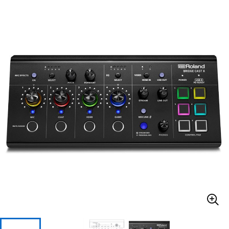
ベース
ウクレレ
ドラム
パーカッション
キーボード
電子ピアノ
管楽器
その他楽器
アンプ
エフェクター
DJ機器
DTM