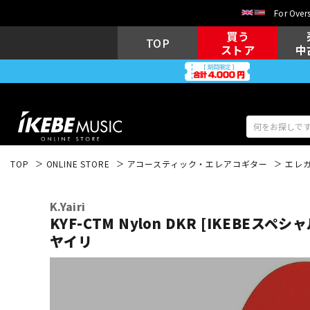
For Overs
買う
TOP
ストア
中
TOP
ONLINE STORE
アコースティック・エレアコギター
エレ
アコギ/エレ
エレキギター
アコ
K.Yairi
KYF-CTM Nylon DKR [IKEBEス
ヤイリ
キーボード
電子ピアノ