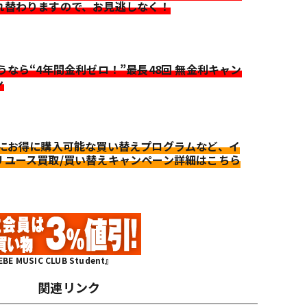
れ替わりますので、お見逃しなく！
迷うなら“4年間金利ゼロ！”最長48回 無金利キャン
ン
更にお得に購入可能な買い替えプログラムなど、イ
リユース買取/買い替えキャンペーン詳細はこちら
MUSIC CLUB Student』
関連リンク