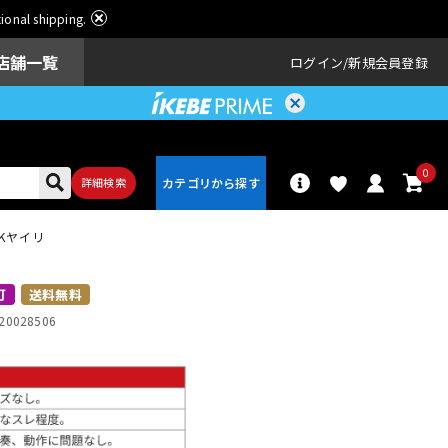
ational shipping.
店舗一覧
ログイン
新規会員登録
0
詳細検索
 Kヤイリ
パーカッショ
ドラム
ン
可
送料無料
20028506
アンプ
エフェクター