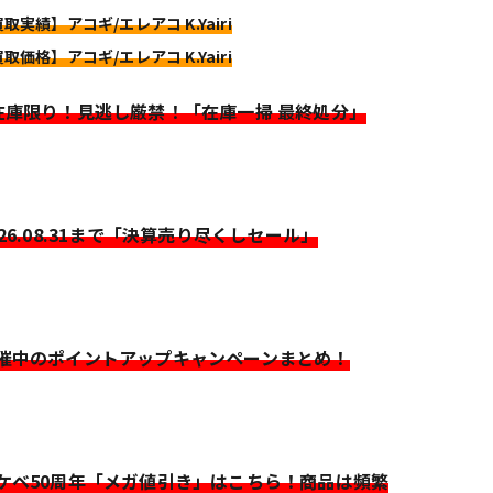
取実績】アコギ/エレアコ K.Yairi
取価格】アコギ/エレアコ K.Yairi
>在庫限り！見逃し厳禁！「在庫一掃 最終処分」
026.08.31まで「決算売り尽くしセール」
開催中のポイントアップキャンペーンまとめ！
イケベ50周年「メガ値引き」はこちら！商品は頻繁