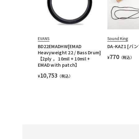
EVANS
Sound King
BD22EMADHW[EMAD
DA-KAZ1 [
Heavyweight 22 / Bass Drum]
770
¥
（税込）
【2ply ， 10mil + 10mil +
EMAD with patch】
10,753
¥
（税込）