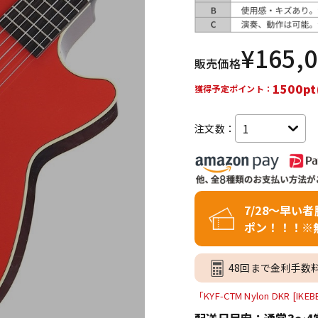
DTM オンラ
レコーディン
イン納品
グ機器
¥
165,
販売価格
ジ
1500pt
獲得予定ポイント：
注文数：
7/28～早い
ポン！！！※
48回まで金利手数
「KYF-CTM Nylon DK
配送日目安：通常3～4