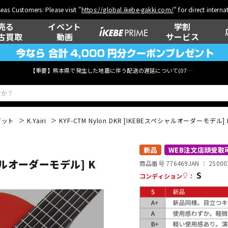
eas Customers: Please visit "
https://global.ikebe-gakki.com/
" for direct intern
売る
イベント
学割
古買取
動画
サービス
【重要】熊本県で発生した地震に伴う配送の遅延について(
07月29日
更新)
ガット
K.Yairi
KYF-CTM Nylon DKR [IKEBEスペシャルオーダーモデル]
ベース
ウクレレ
新品
WEB注文店頭受取
ペシャルオーダーモデル] K
商品番号 776469
JAN ：
25000
S
コンディション
：
管楽器
その他楽器