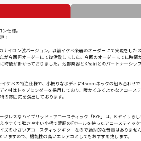
イロン仕様。
現！
F」モデルのナイロン弦バージョン。以前イケベ楽器のオーダーにて実現をし
たが今回再オーダーにて復活致しました。今回のオーダーまでに時間が
時間が掛かっておりました。池部楽器とK.Yairiとのパートナーシ
したイケベの特注仕様で、小振りなボディに45mmネックの組み合わせ
ディ材はトップにシダーを採用しており、暖かくふくよかなアコース
特の雰囲気を演出しております。
ーダレスなハイブリッド・アコースティック「KYF」は、K.ヤイリら
えやすくて弾きやすい小柄で薄胴のFホールを持ったアコースティック
イズの小さいアコースティックギターなので絶対的な音量はありませんが
載していますので、機能性の高いエレアコとしてもおすすめ致します。