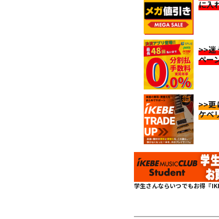
に入
>>
ペー
>>
ケベ
学生さんならいつでもお得『IKEBE 