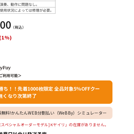
配信/ライブ
楽器アクセサ
機器
リ
000
（税込）
(1%)
者勝ち！！先着1000枚限定 全品対象5％OFFクー
無くなり次第終了
料無料!かんたんWEB分割払い（WeBBy）シミュレーター
R [IKEBEスペシャルオーダーモデル] Kヤイリ」の在庫がありません。
営業日以内に発送予定