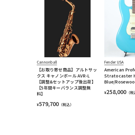
Cannonball
Fender USA
【お取り寄せ商品】アルトサッ
American Profe
クス キャノンボール AVR-L
Stratocaster 
【調整&セットアップ後出荷】
Blue/Rosewoo
【5年間キーバランス調整無
258,000
¥
（税
料】
579,700
¥
（税込）