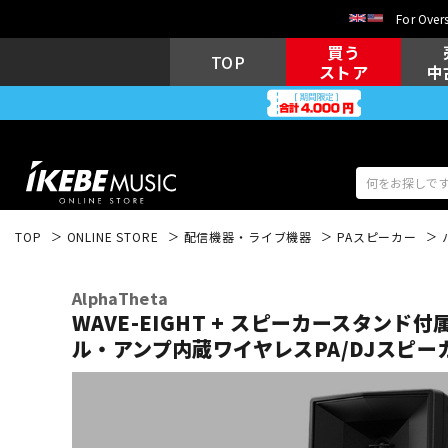
For Overs
買う
TOP
ストア
中
TOP
ONLINE STORE
配信機器・ライブ機器
PAスピーカー
アコギ/エレ
エレキギター
アコ
AlphaTheta
WAVE-EIGHT + スピーカースタンド付
ル・アンプ内蔵ワイヤレスPA/DJスピー
キーボード
電子ピアノ