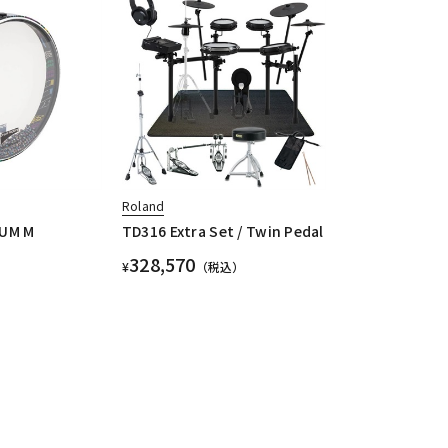
Roland
RUM M
TD316 Extra Set / Twin Pedal
328,570
¥
（税込）