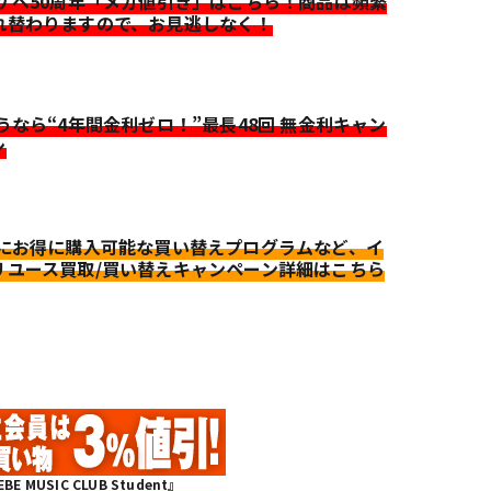
イケベ50周年「メガ値引き」はこちら！商品は頻繁
れ替わりますので、お見逃しなく！
迷うなら“4年間金利ゼロ！”最長48回 無金利キャン
ン
更にお得に購入可能な買い替えプログラムなど、イ
リユース買取/買い替えキャンペーン詳細はこちら
MUSIC CLUB Student』