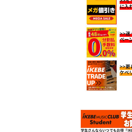
>>
に入
>>
ペー
>>
ケベ
学生さんならいつでもお得『IKEBE 