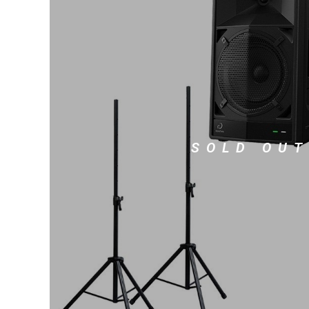
DJ機器
DTM
中古
ヴィンテー
SOLD OUT