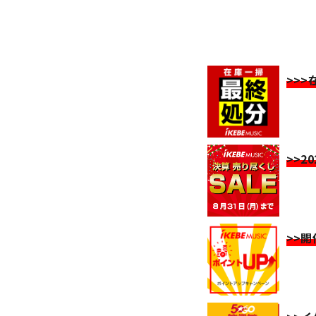
>>
>>2
>>