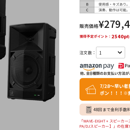
DTM オンラ
レコーディン
イン納品
グ機器
¥
279,
販売価格
ジ
2540pt
獲得予定ポイント：
注文数：
7/28～早い
ポン！！！※
48回まで金利手数
「WAVE-EIGHT + スピ
PA/DJスピーカー】」の在