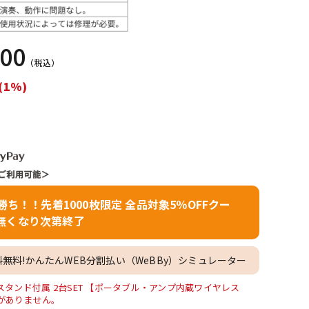
配信/ライブ
楽器アクセサ
機器
リ
400
（税込）
(1%)
者勝ち！！先着1000枚限定 全品対象5％OFFクー
無くなり次第終了
料無料!かんたんWEB分割払い（WeBBy）シミュレーター
ーカースタンド付属 2台SET 【ポータブル・アンプ内蔵ワイヤレス
庫がありません。