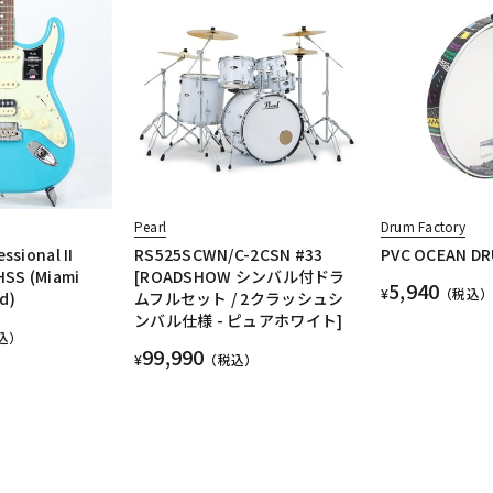
Pearl
Drum Factory
ssional II
RS525SCWN/C-2CSN #33
PVC OCEAN D
HSS (Miami
[ROADSHOW シンバル付ドラ
5,940
¥
（税込）
d)
ムフルセット / 2クラッシュシ
ンバル仕様 - ピュアホワイト]
込）
99,990
¥
（税込）