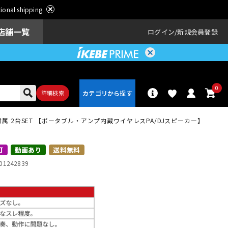
ational shipping.
店舗一覧
ログイン
新規会員登録
0
詳細検索
ンド付属 2台SET 【ポータブル・アンプ内蔵ワイヤレスPA/DJスピーカー】
パーカッショ
ドラム
ン
可
動画あり
送料無料
01242839
アンプ
エフェクター