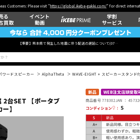
eas Customers: Please visit "
https://global.ikebe-gakki.com/
" for direct intern
売る
イベント
学割
古買取
動画
サービス
【重要】熊本県で発生した地震に伴う配送の遅延について(
07月29日
更新)
パワードスピーカー
AlphaTheta
WAVE-EIGHT + スピーカースタ
ベース
ウクレレ
新品
WEB注文店頭受取
属 2台SET 【ポータブ
商品番号 778302
JAN ：
45732
S
カー】
コンディション
：
管楽器
その他楽器