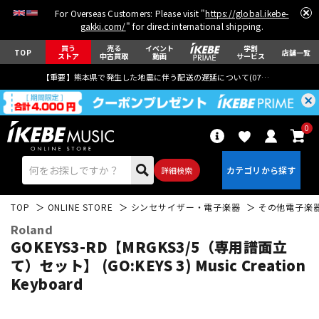
For Overseas Customers: Please visit "
https://global.ikebe-
gakki.com/
" for direct international shipping.
買う
売る
イベント
学割
TOP
店舗一覧
ストア
中古買取
動画
サービス
【重要】熊本県で発生した地震に伴う配送の遅延について(
07月29日
更新)
0
詳細検索
TOP
ONLINE STORE
シンセサイザー・電子楽器
その他電子楽
Roland
GOKEYS3-RD【MRGKS3/5（専用譜面立
て）セット】 (GO:KEYS 3) Music Creation
Keyboard
エレキギター
アコギ/エレアコ