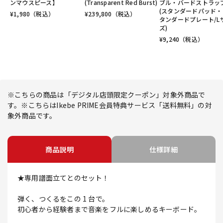
ンマウスピース】
(Transparent Red Burst)
ブル・バードストラッ
(スタンダードパッド・
¥
1,980
（税込）
¥
239,800
（税込）
タンダードプレート/L
ズ)
¥
9,240
（税込）
※こちらの商品は「デジタル店頭限定クーポン」対象外商品で
す。※こちらはIkebe PRIME会員特典サービス「送料無料」の対
象外商品です。
商品説明
仕様詳細
★専用譜面立てとのセット！
弾く、つくるをこの 1 台で。
初心者から経験者まで音楽をフルに楽しめるキーボード。