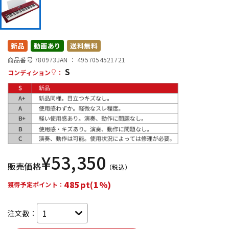
DTM オンライン納品
レコーディング機器
配信/ライブ機器
楽器アクセサリ
新品
動画あり
送料無料
商品番号 780973
JAN ：
4957054521721
S
コンディション
：
中古
ヴィンテージ
¥
53,350
販売価格
（税込）
485pt(1%)
獲得予定ポイント：
注文数：