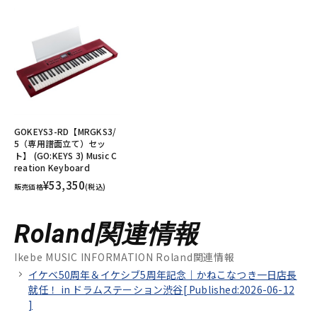
GOKEYS3-RD【MRGKS3/
5（専用譜面立て）セッ
ト】 (GO:KEYS 3) Music C
reation Keyboard
¥53,350
販売価格
(税込)
Roland関連情報
Ikebe MUSIC INFORMATION Roland関連情報
イケベ50周年＆イケシブ5周年記念｜かねこなつき一日店長
就任！ in ドラムステーション渋谷[
Published:2026-06-12
]