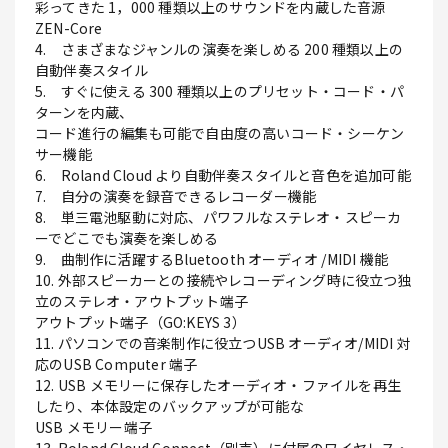
彩ってきた 1，000 種類以上のサウンドを内蔵した音源
ZEN-Core
4. さまざまなジャンルの演奏を楽しめる 200 種類以上の
自動伴奏スタイル
5. すぐに使える 300 種類以上のプリセット・コード・パ
ターンを内蔵、
コード進行の編集も可能で自由度の高いコード・シーケン
サー機能
6. Roland Cloud より自動伴奏スタイルと音色を追加可能
7. 自分の演奏を録音できるレコーダー機能
8. 単三電池駆動に対応、パワフルなステレオ・スピーカ
ーでどこでも演奏を楽しめる
9. 曲制作に活躍するBluetooth オーディオ /MIDI 機能
10. 外部スピーカーとの接続やレコーディング時に役立つ独
立のステレオ・アウトプット端子
アウトプット端子（GO:KEYS 3）
11. パソコンでの音楽制作に役立つUSB オーディオ/MIDI 対
応のUSB Computer 端子
12. USB メモリーに保存したオーディオ・ファイルを再生
したり、本体設定のバックアップが可能な
USB メモリー端子