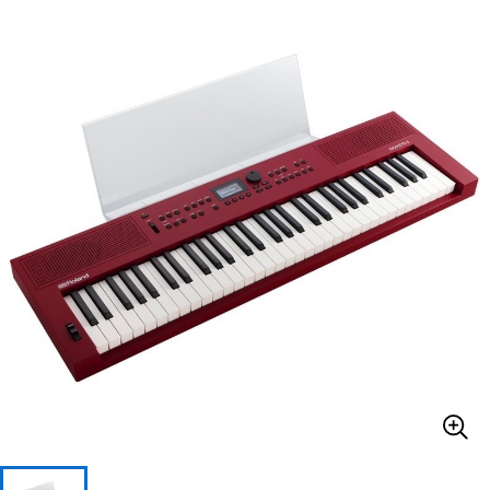
ベース
ウクレレ
ドラム
パーカッション
キーボード
電子ピアノ
管楽器
その他楽器
アンプ
エフェクター
DJ機器
DTM