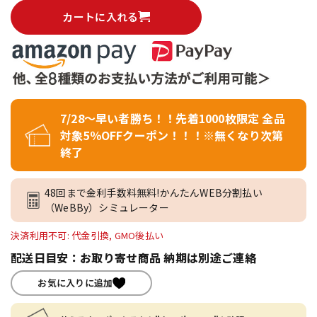
カートに入れる
7/28～早い者勝ち！！先着1000枚限定 全品
対象5％OFFクーポン！！！※無くなり次第
終了
48回まで金利手数料無料!かんたんWEB分割払い
（WeBBy）シミュレーター
決済利用不可: 代金引換, GMO後払い
配送日目安：お取り寄せ商品 納期は別途ご連絡
お気に入りに追加