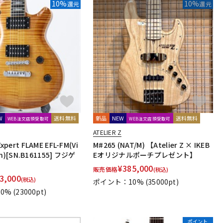
10%
10%
還元
還元
W
送料無料
新品
NEW
送料無料
WEB注文店頭受取可
WEB注文店頭受取可
ATELIER Z
pert FLAME EFL-FM(Vi
M#265 (NAT/M) 【Atelier Z × IKEB
lin)[SN.B161155] フジゲ
Eオリジナルポーチプレゼント】
¥
385,000
販売価格
(税込)
3,000
(税込)
ポイント：10%
(35000pt)
0%
(23000pt)
ポイント