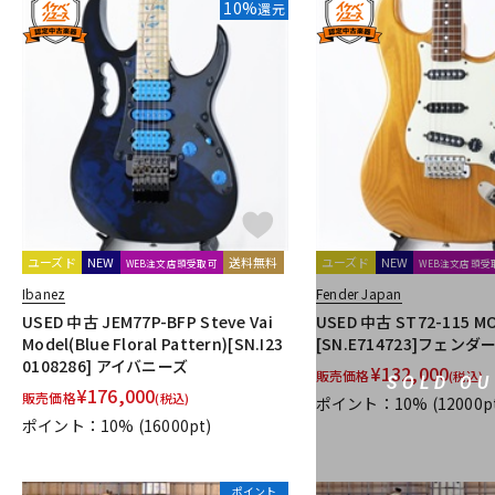
10%
還元
ユーズド
NEW
送料無料
ユーズド
NEW
WEB注文店頭受取可
WEB注文店頭受
Ibanez
Fender Japan
USED 中古 JEM77P-BFP Steve Vai
USED 中古 ST72-115 MO
Model(Blue Floral Pattern)[SN.I23
[SN.E714723]フェンダ
0108286] アイバニーズ
¥
132,000
販売価格
(税込)
SOLD OU
¥
176,000
販売価格
(税込)
ポイント：10%
(12000p
ポイント：10%
(16000pt)
ポイント