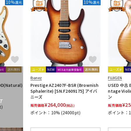
10%
10%
還元
還元
送料無料
ユーズド
NEW
送料無料
ユーズド
NE
取可
WEB注文店頭受取可
Ibanez
FUJIGEN
D(Natural)
Prestige AZ2407F-BSR (Brownish
USED 中古 Ex
ー
Sphalerite) [SN.F2609175] アイバ
ntage Vio
ニーズ
ン
T
¥
264,000
¥
25
販売価格
販売価格
(税込)
t)
ポイント：10%
(24000pt)
ポイント：1