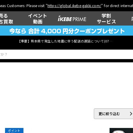
eas Customers: Please visit "
https://global.ikebe-gakki.com/
" for direct intern
売る
イベント
学割
古買取
動画
サービス
【重要】熊本県で発生した地震に伴う配送の遅延について(
07月29日
更新)
ベース
ウクレレ
管楽器
その他楽器
更に絞り込む
ポイント