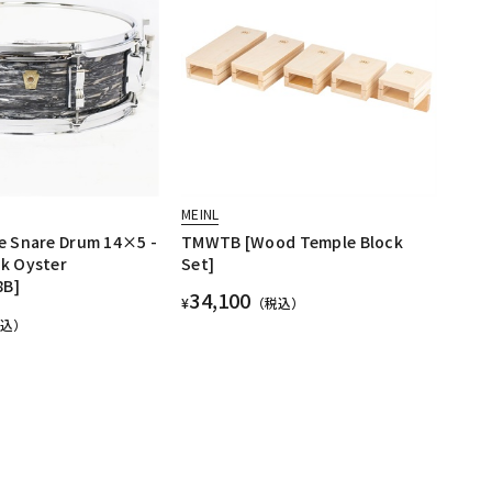
MEINL
le Snare Drum 14×5 -
TMWTB [Wood Temple Block
ck Oyster
Set]
8B]
34,100
¥
（税込）
税込）