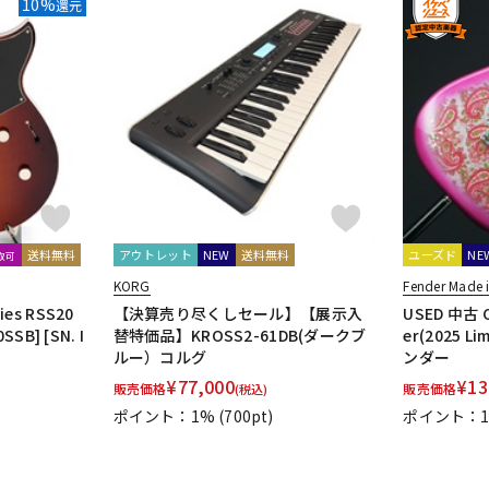
10%
還元
DTM オンラ
レコーディン
イン納品
グ機器
ジ
送料無料
アウトレット
NEW
送料無料
ユーズド
NE
取可
KORG
Fender Made 
ies RSS20
【決算売り尽くしセール】【展示入
USED 中古 C
SSB] [SN. I
替特価品】KROSS2-61DB(ダークブ
er(2025 Li
ルー）コルグ
ンダー
¥
77,000
¥
13
販売価格
販売価格
(税込)
)
ポイント：1%
(700pt)
ポイント：