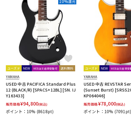
10%
還元
DJ機器
DTM
中古
ヴィンテー
ユーズド
NEW
送料無料
ユーズド
NEW
WEB注文店頭受取可
WEB注文店頭受
YAMAHA
YAMAHA
USED 中古 PACIFICA Standard Plus
USED 中古 REVSTAR Ser
12 (BLACK/R) [SPACS+12BL] [SN. IJ
(Sunset Burst) [SRSS20
Y163433]
KP064046]
¥
94,800
¥
78,000
販売価格
販売価格
(税込)
(税込)
ポイント：10%
(8618pt)
ポイント：10%
(7091pt