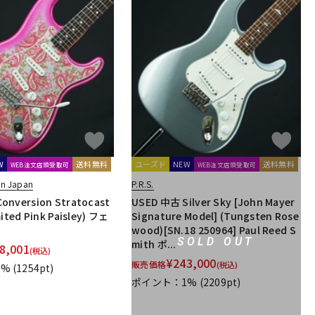
配信/ライブ
楽器アクセサ
機器
リ
W
送料無料
ユーズド
NEW
送料無料
WEB注文店頭受取可
WEB注文店頭受取可
in Japan
P.R.S.
onversion Stratocast
USED 中古 Silver Sky [John Mayer
mited Pink Paisley) フェ
Signature Model] (Tungsten Rose
wood)[SN.18 250964] Paul Reed S
SOLD OUT
mith ポ...
8,001
(税込)
¥
243,000
販売価格
(税込)
1%
(1254pt)
ポイント：1%
(2209pt)