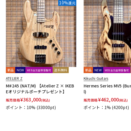
10%
還元
新品
NEW
送料無料
新品
NEW
WEB注文店頭受取可
WEB注文店頭受取可
ATELIER Z
Kikuchi Guitars
M#245 (NAT/M) 【Atelier Z × IKEB
Hermes Series MV5 (Bu
Eオリジナルポーチプレゼント】
l)
¥
363,000
¥
462,000
販売価格
販売価格
(税込)
(税込)
ポイント：10%
(33000pt)
ポイント：1%
(4200pt)