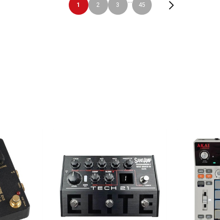
...
1
2
3
45