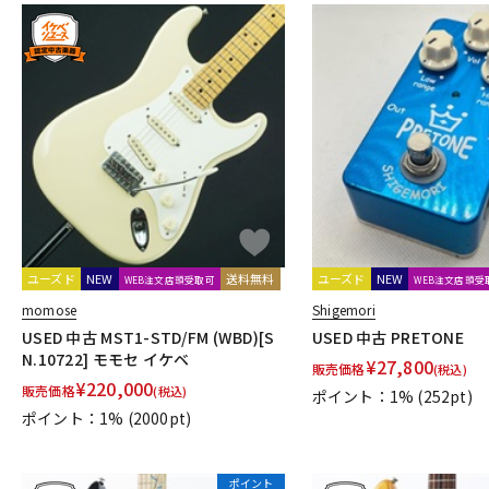
ユーズド
NEW
送料無料
ユーズド
NEW
WEB注文店頭受取可
WEB注文店頭受
momose
Shigemori
USED 中古 MST1-STD/FM (WBD)[S
USED 中古 PRETONE
N.10722] モモセ イケベ
¥
27,800
販売価格
(税込)
¥
220,000
販売価格
(税込)
ポイント：1%
(252pt)
ポイント：1%
(2000pt)
ポイント