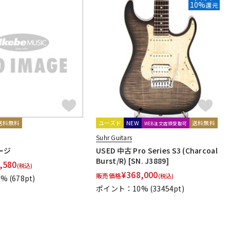
10%
還元
送料無料
ユーズド
NEW
送料無料
WEB注文店頭受取可
Suhr Guitars
ージ
USED 中古 Pro Series S3 (Charcoal
Burst/R) [SN. J3889]
,580
(税込)
¥
368,000
販売価格
(税込)
1%
(678pt)
ポイント：10%
(33454pt)