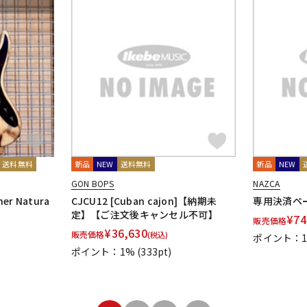
送料無料
新品
NEW
送料無料
新品
NEW
GON BOPS
NAZCA
ner Natura
CJCU12 [Cuban cajon]【納期未
専用決済ペ
定】【ご注文後キャンセル不可】
¥
74
販売価格
¥
36,630
販売価格
(税込)
ポイント：
ポイント：1%
(333pt)