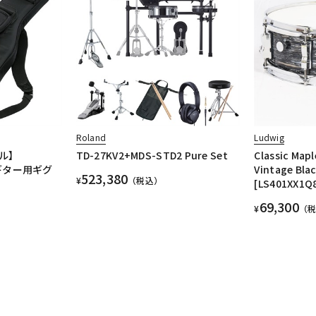
Roland
Ludwig
ル】
TD-27KV2+MDS-STD2 Pure Set
Classic Map
レキギター用ギグ
Vintage Bla
523,380
¥
（税込）
[LS401XX1Q
69,300
¥
（