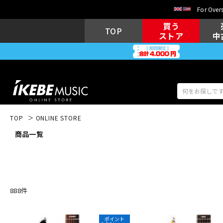
For Overs
買う
TOP
ストア
中
TOP
ONLINE STORE
商品一覧
アコギ/エレ
エレキギター
アコ
キーボード
電子ピアノ
888
件
ポイント