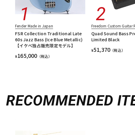
Fender Made in Japan
Freedom Custom Guitar 
FSR Collection Traditional Late
Quad Sound Bass Pre
60s Jazz Bass (Ice Blue Metallic)
Limited Black
【イケベ独占販売限定モデル】
51,370
¥
（税込）
165,000
¥
（税込）
RECOMMENDED
IT