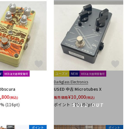
W
ユーズド
NEW
WEB注文店頭受取可
WEB注文店頭受取可
Darkglass Electronics
Obscura
USED 中古 Microtubes X
,800
¥
10,000
販売価格
(税込)
(税込)
1%
(116pt)
ポイント：1%
(90pt)
SOLD OUT
ポイント
ポイント