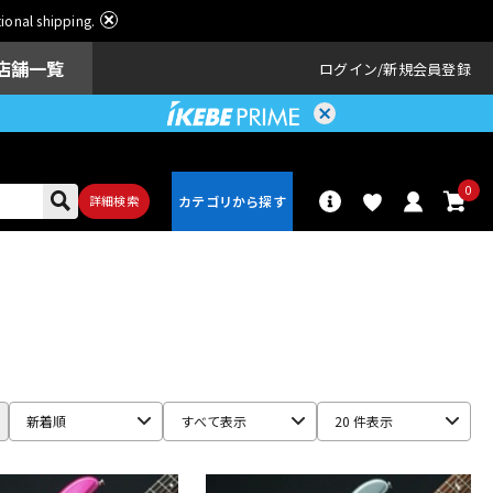
ational shipping.
店舗一覧
ログイン
新規会員登録
0
詳細検索
パーカッショ
ドラム
ン
アンプ
エフェクター
新着順
すべて表示
20 件表示