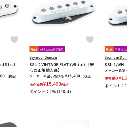
DTM オンラ
レコーディン
イン納品
グ機器
ジ
新品
新品
WEB注文店頭受取可
WEB注
Seymour Duncan
Seymour Dun
ed Strat
SSL-2 VINTAGE FLAT (White) 【安
SSL-1/
心の正規輸入品】
メーカー希望
400
¥15,400
メーカー希望小売価格
（税込）
（税込）
¥
15
販売価格
¥
15,400
販売価格
(税込)
ポイント：
ポイント：1%
(140pt)