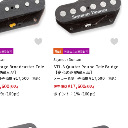
新品
文店頭受取可
WEB注文店頭受取可
can
Seymour Duncan
tage Broadcaster Tele
STL-3 Quater Pound Tele Bridge
規輸入品】
【安心の正規輸入品】
¥17,600
¥17,600
小売価格
メーカー希望小売価格
（税込）
（税込）
,600
¥
17,600
販売価格
(税込)
(税込)
1%
(160pt)
ポイント：1%
(160pt)