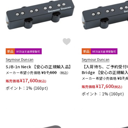
新品
新品
WEB注文店頭受取可
WEB注文店頭受取可
Seymour Duncan
Seymour Duncan
SJB-1n Neck 【安心の正規輸入品】
【入荷待ち、ご予約受付中】
¥17,600
Bridge 【安心の正規輸
メーカー希望小売価格
（税込）
¥17,
メーカー希望小売価格
¥
17,600
販売価格
(税込)
¥
17,600
販売価格
(税込)
ポイント：1%
(160pt)
ポイント：1%
(160pt)