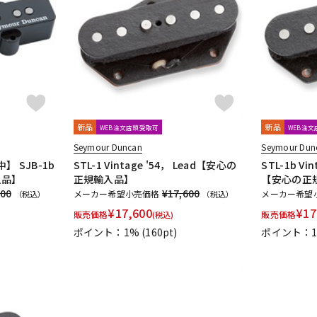
新品
新品
WEB注文店頭受取可
WEB注
Seymour Duncan
Seymour Dun
 SJB-1b
STL-1 Vintage '54， Lead【安心の
STL-1b Vin
入品】
正規輸入品】
【安心の正
600
¥17,600
メーカー希望小売価格
メーカー希望
（税込）
（税込）
¥
17,600
¥
17
販売価格
販売価格
(税込)
ポイント：1%
(160pt)
ポイント：