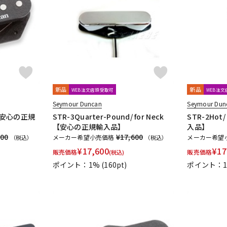
新品
新品
WEB注文店頭受取可
WEB注
Seymour Duncan
Seymour Dun
ge【安心の正規
STR-3Quarter-Pound/ for Neck
STR-2Hot
【安心の正規輸入品】
入品】
600
¥17,600
メーカー希望小売価格
メーカー希望
（税込）
（税込）
¥
17,600
¥
17
販売価格
販売価格
(税込)
ポイント：1%
(160pt)
ポイント：