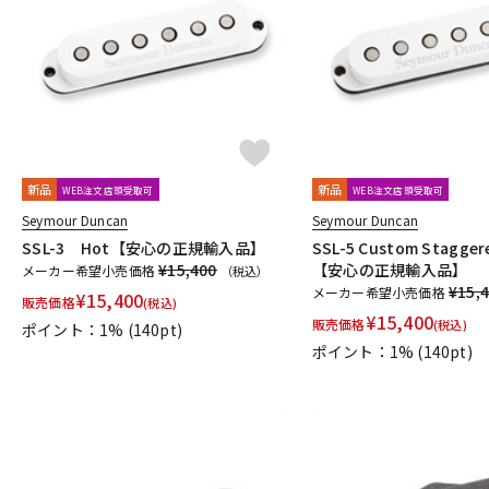
DJ機器
DTM
中古
ヴィンテー
新品
新品
WEB注文店頭受取可
WEB注文店頭受取可
Seymour Duncan
Seymour Duncan
SSL-3 Hot【安心の正規輸入品】
SSL-5 Custom Stagger
¥15,400
【安心の正規輸入品】
メーカー希望小売価格
（税込）
¥15,
メーカー希望小売価格
¥
15,400
販売価格
(税込)
¥
15,400
販売価格
(税込)
ポイント：1%
(140pt)
ポイント：1%
(140pt)