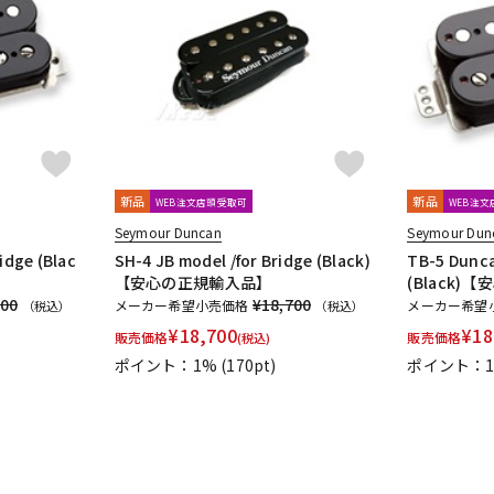
新品
新品
WEB注文店頭受取可
WEB注
Seymour Duncan
Seymour Dun
idge (Blac
SH-4 JB model /for Bridge (Black)
TB-5 Dunca
【安心の正規輸入品】
(Black
700
¥18,700
メーカー希望小売価格
メーカー希望
（税込）
（税込）
¥
18,700
¥
18
販売価格
販売価格
(税込)
ポイント：1%
(170pt)
ポイント：