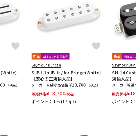
新品
新品
WEB注文店頭受取可
WEB注
Seymour Duncan
Seymour Dun
 (White)
SJBJ-1bJB Jr./ for Bridge(White)
SH-14 Cus
【安心の正規輸入品】
規輸入品】
700
¥18,700
メーカー希望小売価格
メーカー希望
（税込）
（税込）
¥
18,700
¥
18
販売価格
販売価格
(税込)
ポイント：1%
(170pt)
ポイント：