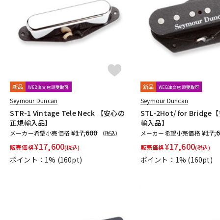
新品
新品
WEB注文店頭受取可
WEB注文店頭受取可
Seymour Duncan
Seymour Duncan
STR-1 Vintage Tele Neck 【安心の
STL-2Hot/ for Brid
正規輸入品】
輸入品】
¥17,600
¥17,
メーカー希望小売価格
メーカー希望小売価格
（税込）
¥
17,600
¥
17,600
販売価格
販売価格
(税込)
(税込)
ポイント：1%
(160pt)
ポイント：1%
(160pt)