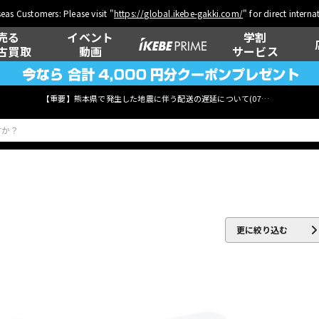
eas Customers: Please visit "
https://global.ikebe-gakki.com/
" for direct intern
売る
イベント
学割
古買取
動画
サービス
【重要】熊本県で発生した地震に伴う配送の遅延について(
07月29日
更新)
ベース
ウクレレ
更に絞り込む
管楽器
その他楽器