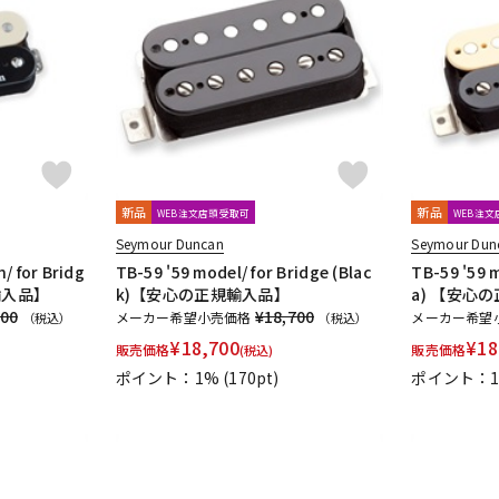
新品
新品
WEB注文店頭受取可
WEB注
Seymour Duncan
Seymour Dun
/ for Bridg
TB-59 '59 model/ for Bridge (Blac
TB-59 '59 m
規輸入品】
k)【安心の正規輸入品】
a) 【安心
700
¥18,700
メーカー希望小売価格
メーカー希望
（税込）
（税込）
¥
18,700
¥
18
販売価格
販売価格
(税込)
ポイント：1%
(170pt)
ポイント：