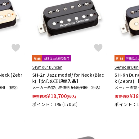
新品
新品
WEB注文店頭受取可
WEB注
Seymour Duncan
Seymour Dun
Neck (Zebr
SH-2n Jazz model/ for Neck (Blac
SH-6n Dunc
k)【安心の正規輸入品】
k (Zebr
700
¥18,700
メーカー希望小売価格
メーカー希望
（税込）
（税込）
¥
18,700
¥
18
販売価格
販売価格
(税込)
ポイント：1%
(170pt)
ポイント：