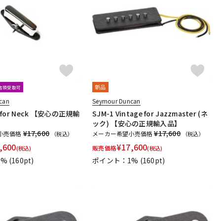
新品
文店頭受取可
can
Seymour Duncan
/ for Neck 【安心の正規輸
SJM-1 Vintage for Jazzmaster (ネ
ック) 【安心の正規輸入品】
¥17,600
¥17,600
小売価格
メーカー希望小売価格
（税込）
（税込）
,600
¥
17,600
販売価格
(税込)
(税込)
1%
(160pt)
ポイント：1%
(160pt)