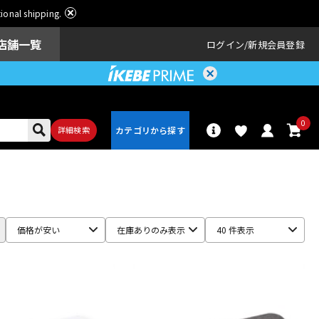
ational shipping.
店舗一覧
ログイン
新規会員登録
0
詳細検索
パーカッショ
ドラム
ン
価格が安い
在庫ありのみ表示
40 件表示
アンプ
エフェクター