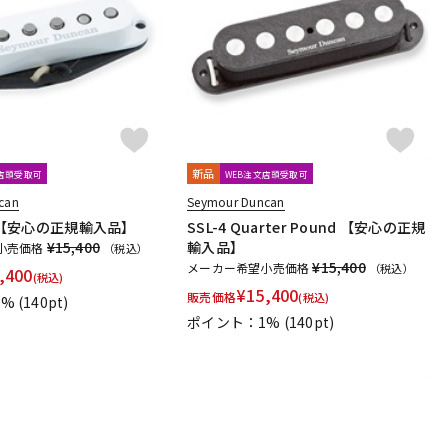
配信/ライブ
楽器アクセサ
機器
リ
新品
文店頭受取可
WEB注文店頭受取可
can
Seymour Duncan
WH 【安心の正規輸入品】
SSL-4 Quarter Pound 【安心の正規
¥15,400
輸入品】
小売価格
（税込）
¥15,400
メーカー希望小売価格
（税込）
,400
(税込)
¥
15,400
販売価格
(税込)
1%
(140pt)
ポイント：1%
(140pt)