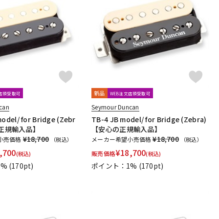
新品
文店頭受取可
WEB注文店頭受取可
can
Seymour Duncan
odel/ for Bridge (Zebr
TB-4 JB model/ for Bridge (Zebra)
の正規輸入品】
【安心の正規輸入品】
¥18,700
¥18,700
小売価格
メーカー希望小売価格
（税込）
（税込）
,700
¥
18,700
販売価格
(税込)
(税込)
1%
(170pt)
ポイント：1%
(170pt)