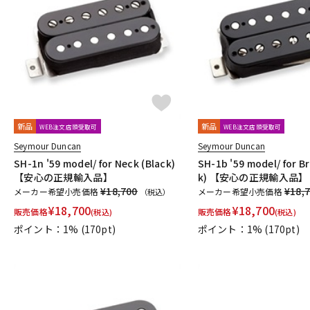
新品
新品
WEB注文店頭受取可
WEB注文店頭受取可
Seymour Duncan
Seymour Duncan
SH-1n '59 model/ for Neck (Black)
SH-1b '59 model/ for Br
【安心の正規輸入品】
k) 【安心の正規輸入品】
¥18,700
¥18,
メーカー希望小売価格
メーカー希望小売価格
（税込）
¥
18,700
¥
18,700
販売価格
販売価格
(税込)
(税込)
ポイント：1%
(170pt)
ポイント：1%
(170pt)