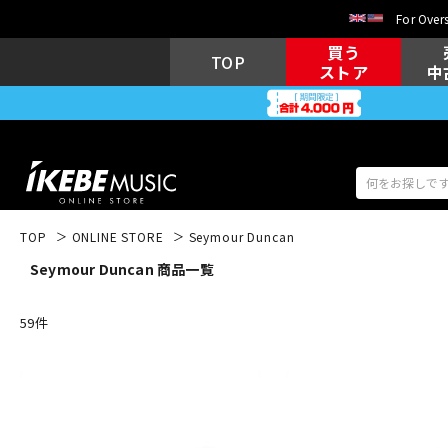
For Overs
買う
TOP
ストア
中
TOP
ONLINE STORE
Seymour Duncan
Seymour Duncan 商品一覧
アコギ/エレ
エレキギター
アコ
59
件
キーボード
電子ピアノ