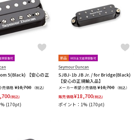
新品
文店頭受取可
WEB注文店頭受取可
can
Seymour Duncan
tom 5(Black) 【安心の正
SJBJ-1b JB Jr. / for Bridge(Black)
【安心の正規輸入品】
¥18,700
¥18,700
小売価格
メーカー希望小売価格
（税込）
（税込）
,700
¥
18,700
販売価格
(税込)
(税込)
1%
(170pt)
ポイント：1%
(170pt)