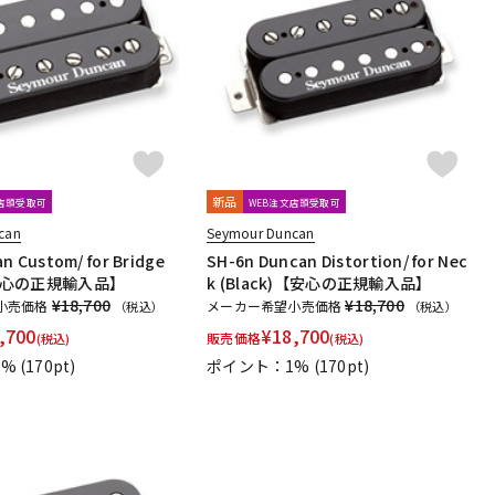
新品
文店頭受取可
WEB注文店頭受取可
can
Seymour Duncan
n Custom/ for Bridge
SH-6n Duncan Distortion/ for Nec
)【安心の正規輸入品】
k (Black)【安心の正規輸入品】
¥18,700
¥18,700
小売価格
メーカー希望小売価格
（税込）
（税込）
,700
¥
18,700
販売価格
(税込)
(税込)
1%
(170pt)
ポイント：1%
(170pt)