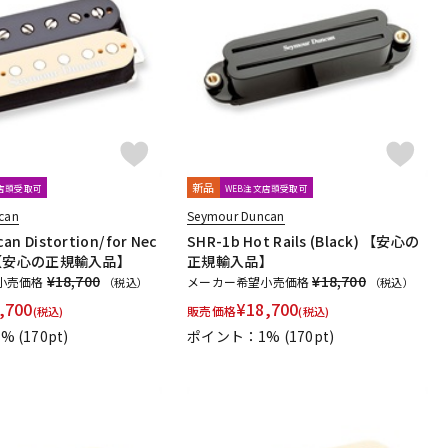
新品
文店頭受取可
WEB注文店頭受取可
can
Seymour Duncan
an Distortion/ for Nec
SHR-1b Hot Rails (Black) 【安心の
a) 【安心の正規輸入品】
正規輸入品】
¥18,700
¥18,700
小売価格
メーカー希望小売価格
（税込）
（税込）
,700
¥
18,700
販売価格
(税込)
(税込)
1%
(170pt)
ポイント：1%
(170pt)