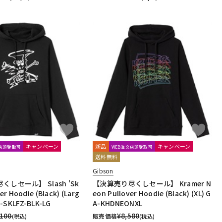
キャンペーン
新品
キャンペーン
文店頭受取可
WEB注文店頭受取可
送料無料
Gibson
しセール】 Slash 'Sk
【決算売り尽くしセール】 Kramer N
ver Hoodie (Black) (Larg
eon Pullover Hoodie (Black) (XL) G
-SKLFZ-BLK-LG
A-KHDNEONXL
,100
¥
8,580
販売価格
(税込)
(税込)