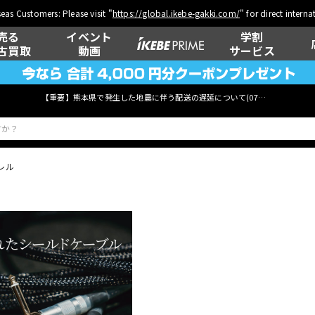
eas Customers: Please visit "
https://global.ikebe-gakki.com/
" for direct intern
売る
イベント
学割
古買取
動画
サービス
【重要】熊本県で発生した地震に伴う配送の遅延について(
07月29日
更新)
レル
ベース
ウクレレ
管楽器
その他楽器