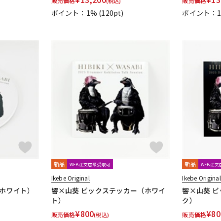
販売価格
販売価格
(税込)
CH
PLANET WAVES
Pluginz Keychains
POWERbreathe
Pro-co
ポイント：1%
(120pt)
ポイント：
Reunion Blues
RevoL effects
Richter Straps
Rick Rock Picks
Ron Ellis Pickups
ROTO SOUND
ROZZ
Schaller
SCHECTER
Schlagwerk Percussion
Scorelay Japan
T PICK
SIT
SKB
SKYSONIC
SNARK
Solid Bond
SOLID C
ECH
STEINBERGER
Stetsbar
stokyo
Suhr Guitars
Sunhaya
Thalia Capo
THE ROCK SLIDE
Thomastik-Infeld
ThroBak Elect
ros
TOUGH-TX
TRIAL
TRICK
TRUE DYNA
trumpet station
TE
Vigier
VitalAudio
VIVACE
VOVOX
VOX
WALRUS AUD
MAHA
ZAOLLA
ZEMAITIS
ZEN-ON
新品
新品
WEB注文店頭受取可
WEB注
ルカフェ
キョーリツ
シンコーミュージック
スーパーキッズ
ヤマハミュージックメディア
リットーミュージック
音楽之友社
Ikebe Original
Ikebe Original
（ホワイト）
響×山葵 ビックステッカー（ホワイ
響×山葵 
ト）
ク）
¥
800
¥
80
rks
Henle
Boosey And Hawkes
Universal
Musica Rara
Sal
販売価格
販売価格
(税込)