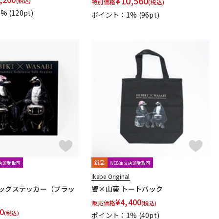
¥
10,560
(税込)
特別価格
(税込)
prohands
PROPIK
Providence
PULSE
PYRAMID
1%
(120pt)
ポイント：1%
(96pt)
Rickenbacker
RIGHTON STRAPS
RIO GRANDE
Ritter
SCUD
SEIKO
Seki Sound
SEQUENZ
ABLES
SOMA laboratory
SONOTONE
Souldier Strap
to
SUNRISE
Sustainiac
SUZUKI
Switch Custom Guitars
ronics
Tim Bud
TINYBOY
TODA GUITARS
TOKAI
TUNE
Turtle Wax
TV Jones
ULTIMATE
unknown
IO
Warwick
Wedgie
Well Fine
Wera
新品
文店頭受取可
WEB注文店頭受取可
ねこだまり工房
パイパーズ
フェアリー
フォンテック
山木秀夫コレクション
春日
杉原書店
青い鳥∞黄い蜂
Ikebe Original
ビックステッカー（ブラッ
響×山葵 トートバック
¥
4,400
販売価格
(税込)
0
abert
Durand
Leduc
Dr.Case
Schott Music
(税込)
ポイント：1%
(40pt)