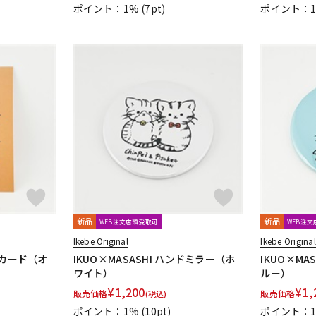
 And Bock
Wizz Pickups
International Music
Edition Wilhelm Ha
ポイント：1%
(7pt)
ポイント：
く！
Triplo Press
Musikverlag Hans Sikorski
大阪開成館
ドレ
odore Presser
Groove Garage
AQUBE MUSIC PRODUCTS
Ergo S
新品
新品
WEB注文店頭受取可
WEB注
Ikebe Original
Ikebe Original
ストカード（オ
IKUO×MASASHI ハンドミラー（ホ
IKUO×MA
ワイト）
ルー）
¥
1,200
¥
1,
販売価格
販売価格
(税込)
ポイント：1%
(10pt)
ポイント：