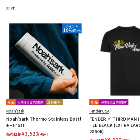
Crescendo
CUSTOM TRY
84
件
D-F
D&A GUITAR GEAR
D’Addario
Daiking Corporation
D'andr
dmi guitar labs
Doc Simons
DR
Dr.DUCK'S
Dunlop (Ji
ポイント
10%
還元
Enfini Custom Works
ENGL
Epiphone
ERNIE BALL
ESP
Franklin
Fred Kelly
Free The Tone
Freedom Custom Guit
G-K
G.I. Batteries
G7th
GATOR
GATOR Frameworks
GHS
GRECO
Greg Bennett
GRETSCH
GrooveTech Tools
Gr
HERCULES
HexHider
HipStrap
Hofner
HOSCO
HO
JAKE SHIMABUKURO
John Pearse
K&M
K.Yairi
KALA
KR'Z NANO DIAMOND CABLE
KTS
kusakusa88
Kyser
L-N
L.R.Baggs
La Bella
LAKLAND
LAMANTA
Lao Qi
LAVA
新品
送料無料
新品
WEB注文店頭受取可
WEB注文店頭受取可
Magna Cart
Magslide
MAHALO
Manikin Electronic
Mar
Noah’sark
Fender USA
MJC Ironworks
MMI
MODERN PIRATES
MOGAMI
momo
Noah’sark Thermo Stainless Bottl
FENDER × THIRD MAN
NAZCA
NAZCA STRAP
NEO
Neotech
NIKKO(日工精機)
e - Frost
TEE BLACK (EXTRA LAR
28606)
O-R
¥
3,520
販売価格
(税込)
OFFICIAL EDWARD VAN HALEN MINI GUITARS
Oihata
ONE PER
¥
6,600