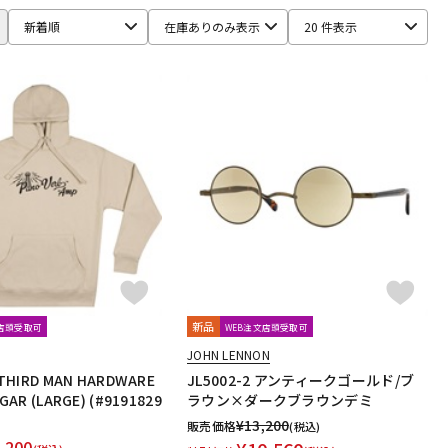
新着順
在庫ありのみ表示
20 件表示
DEAN
Dean Markley
DEVISER
DiMarzio
DINGWALL
monix
ele-king books
ELIXIR
EMERSON CUSTOM
EMG
ender USA
FERNANDES ／ Burny
FISHMAN
Floyd Rose
TOH
Grande uomo
Graph Tech
Gravity Guitar Picks
NABACH
Happich
HARRY'S
HATA
Headway
HERCO
nner Bamboo Bass Instruments (IBBI)
J.P.CARLOS
Jackson
Killer
KIWAYA
KLUSON
Ko’olau
KORG
Lizard Spit
LM STRAP
Lollar Pickups
LUTHIER
新品
文店頭受取可
WEB注文店頭受取可
MATON
MAYONES
MD Guitars
Mighty Bright
Mi-Si
JOHN LENNON
MUSIC NOMAD
MUSIC WORKS
MXR
Nail Company
THIRD MAN HARDWARE
JL5002-2 アンティークゴールド/ブ
GAR (LARGE) (#9191829
ラウン×ダークブラウンデミ
¥
13,200
販売価格
(税込)
one
OVATION
Oyaide
P.R.S.
paige
Parksons
,200