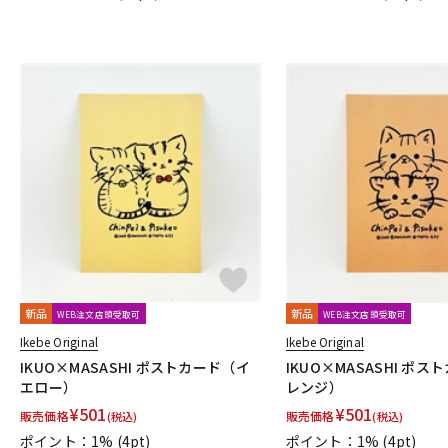
Billaudot
Marc Reift
Max Eschig
Southern Music
Bote
Cable Cup
Richard Schauer
SUCK UK
ぼっち・ざ・ろっ
AURORA STRINGS
Chester Music
Lydke Musikverlag
The
新品
新品
WEB注文店頭受取可
WEB注文店頭受取可
Ikebe Original
Ikebe Original
IKUO×MASASHI ポストカード（イ
IKUO×MASASHI ポ
エロー）
レンジ）
¥
501
¥
501
販売価格
販売価格
(税込)
(税込)
ポイント：1%
(4pt)
ポイント：1%
(4pt)