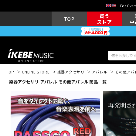
For Overs
買う
TOP
ストア
中
TOP
ONLINE STORE
楽器アクセサリ
アパレル
その他アパ
楽器アクセサリ アパレル その他アパレル 商品一覧
アコギ/エレ
エレキギター
アコ
キーボード
電子ピアノ