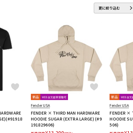
更に絞り込む
ea
Danelectro
D'Angelico
DARCO
DAVA
DAVID LABOGA
m Dunlop)
DURACELL
E.W.S.
EBS
Editions Bim
Electro Har
EVH
Famous
FANA
F-bass
Fender
Fender Japan
F
ar Research
Freeway Switch
FU-Tone
Gibson
GID
GigBag
Golden Power
GORILLA SNOT
GO
over
Grover Allman
Gruv Gear
GUITTO
Hal Leonard
HAN
WARD
HUDSON MUSIC
Ibanez
Ikebe Original
IN TUNE GP
I
Kamaka
KAMINARI
KC
Ken Smith
K-Garage
Kikutani
 MUSIC
Lee Guitars
LEVY’S
LHL
Lindy Fralin
Live Line
新品
新品
WEB注文店頭受取可
WEB注
k Strings
Marshall
MARTIN
MASTER8 JAPAN
Mastery Bridge
Fender USA
Fender USA
se
MONO
MONSTER CABLE
Montreux
Moody
MORRIS
 HARDWARE
FENDER × THIRD MAN HARDWARE
FENDER × 
No Brand
Noah’sark
Nordstrand
NUX
GE)(#91918
HOODIE SUGAR (EXTRA LARGE) (#9
HOODIE SU
191829606)
506)
CENT
ONE'S WAY
Orange
ORB
ORCAS
ORTEGA
Ovalt
¥
13,200
¥
13