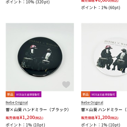
販売価格
(税込)
ポイント：10%
(320pt)
Performance
PERRI'S
Peterson
PICK BOY
PICK PUN
ポイント：1%
(60pt)
R.Cocco
Rattlesnake Cable
Raw Vintage
RENEGADE
RIVER FORD
Roadie
ROCHE-THOMAS
Roland
ROMBO
S-U
S.Yairi
Sadowsky
Sadowsky Guitars
Sago
SAVAREZ
Seymour Duncan
Shadow
SHRED NECK
SHUBB
SILEN
Spanish Moon
SpiceNote
Spider Capo
Stack
START
TAKAMINE
TAMA
TAURUS ARMY
TAYLOR
tc electronic
Tom Anderson
TOMBO
Tone
Toneism Pickups
ToneP
V-Z
Van Damme
Vega-Trem
VeroCity Effects Pedals
VIBRAMA
WHITEFEATHER
Wilkinson
Wittner
Worth
Xotic
YA
他
新品
新品
WEB注文店頭受取可
WEB注文店頭受取可
320design
アトス・インターナショナル
アルソ出版
カエ
ヤマハミュージックEHD
ヤマハミュージックトレーディング
Ikebe Original
Ikebe Original
日本娯楽
名城商会
明和電機
響×山葵 ハンドミラー（ブラック）
響×山葵 ハンドミラー
¥
1,200
¥
1,200
他2
販売価格
販売価格
(税込)
(税込)
TONE GEAR
Peters
Alfred
M.Baron
m.guitar craft wo
ポイント：1%
(10pt)
ポイント：1%
(10pt)