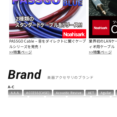
DJ機器
DTM
中古
ヴィンテー
PASSGO Cable – 音をダイレクトに繋ぐケーブ
業界初のLANケ
ルシリーズを発売！
ィオ用ケーブル「O
>>特集ページ
>>特集ページ
Brand
楽器アクセサリのブランド
A-C
A.A.A.
ACCESS(CASE)
Acoustic Revive
AET
Aguilar
Aria ProII
ARTEC
ATELIER Z
AUGUSTINE
B，W&R
B
Birdland
Black Mountain
BLACK MOUNTAIN PICKS
BLACK
CANARE
Carl Fischer
Carlos
Charles Colin
Cherub