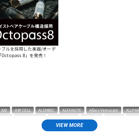
DTM オンラ
レコーディン
イン納品
グ機器
ジ
ーブルを採用した楽器/オーデ
ctopass 8」を発売！
AID
AIR CELL
ALEMBIC
ALFANOTE
Allies Vemuram
ALLPA
abicz
BARBAROSSA
Bare Knuckle
bartolini
basiner
BAS
&GOLD
Blackstar
BLUE BELL
Bohemians
BONDHUS
BOSS
VIEW MORE
CLAYTON
Cleartone
Cling On
CNB
Colossal Cable
COLUM