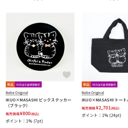
新品
新品
WEB注文店頭受取可
WEB注文店頭受取可
Ikebe Original
Ikebe Original
IKUO×MASASHI ビックステッカー
IKUO×MASASHI トー
（ブラック）
¥
2,701
販売価格
(税込)
¥
800
販売価格
(税込)
ポイント：1%
(24pt)
ポイント：1%
(7pt)