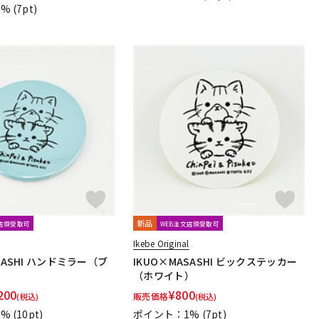
nsen
Asterope
Rubank
日本アコースティックレコーズ
1%
(7pt)
ミ楽譜出版社
De Haske
デプロMP
GRAYZONE
traps
新品
文店頭受取可
WEB注文店頭受取可
Ikebe Original
SASHI ハンドミラー（ブ
IKUO×MASASHI ビックステッカー
（ホワイト）
200
¥
800
販売価格
(税込)
(税込)
1%
(10pt)
ポイント：1%
(7pt)