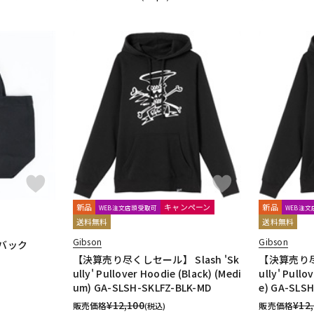
新品
キャンペーン
新品
WEB注文店頭受取可
WEB注
送料無料
送料無料
Gibson
Gibson
トバック
【決算売り尽くしセール】 Slash 'Sk
【決算売り尽く
ully' Pullover Hoodie (Black) (Medi
ully' Pullo
um) GA-SLSH-SKLFZ-BLK-MD
e) GA-SLSH
¥
12,100
¥
12
販売価格
販売価格
(税込)