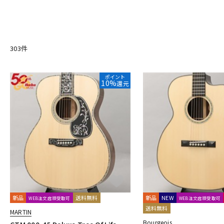
Epiphone
Faith
Fender Acoustics
Fender USA
F
DJ機器
DTM
Jack Spira Guitars
Jose Yacopi
Juan Hernandez
K-Z
K.Yairi
LAG
LAVA MUSIC
Leaf Instruments
MARTI
303
件
Seagull
Seagull(by M.Shiozaki)
Switch Custom Guitars
中古
ヴィンテー
ZEMAITIS
他
ポイント
10%
還元
Bromo Guitars
Merrill
IRIS
新品
送料無料
新品
NEW
WEB注文店頭受取可
WEB注文店頭受取可
送料無料
MARTIN
Bourgeois