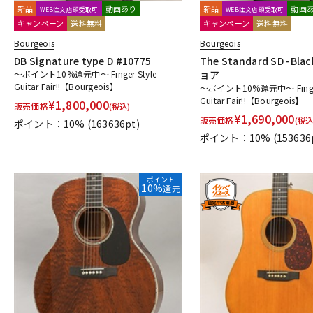
新品
動画あり
新品
動画
WEB注文店頭受取可
WEB注文店頭受取可
キャンペーン
送料無料
キャンペーン
送料無料
Bourgeois
Bourgeois
DB Signature type D #10775
The Standard SD -Bla
～ポイント10%還元中～ Finger Style
ョア
Guitar Fair!!【Bourgeois】
～ポイント10%還元中～ Finger
Guitar Fair!!【Bourgeois】
¥
1,800,000
販売価格
(税込)
¥
1,690,000
販売価格
(税込
ポイント：10%
(163636pt)
ポイント：10%
(153636
ポイント
10%
還元