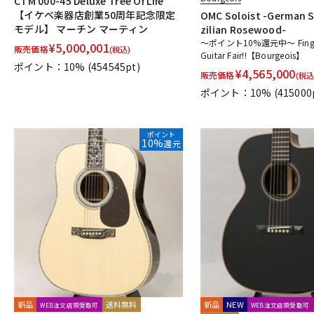
CTM 000-45 Deluxe Tree Of Life
【イケベ楽器店創業50周年記念限定
OMC Soloist -German S
モデル】 マーチン マーティン
zilian Rosewood-
～ポイント10%還元中～ Finger
¥
5,000,001
販売価格
(税込)
Guitar Fair!!【Bourgeois】
ポイント：10%
(454545pt)
¥
4,565,000
販売価格
(税込
ポイント：10%
(415000
ポイント
10%
還元
新品
送料無料
新品
NEW
WEB注文店頭受取可
WEB注文店頭受取可