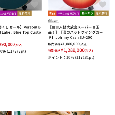
送料無料
新品
動画あり
送料無料
B注文店頭受取可
WEB注文店頭受取可
Gibson
くしセール】Versoul B
【展示入替大放出スーパー目玉
 Label. Blue Top Custo
品！】【漢のバットウイングガー
ド】Johnny Cash SJ-200
290,000
¥
1,880,000
販売価格
(税込)
(税込)
¥
1,289,000
特別価格
(税込)
0%
(117272pt)
ポイント：10%
(117181pt)