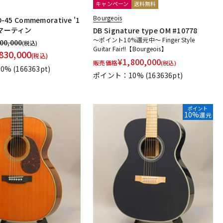
キャンペーン
送料無料
Bourgeois
-45 Commemorative '1
 マーティン
DB Signature type OM #10778
～ポイント10%還元中～ Finger Style
200,000
(税込)
Guitar Fair!!【Bourgeois】
830,000
(税込)
¥
1,800,000
販売価格
(税込)
0%
(166363pt)
ポイント：10%
(163636pt)
ポイント
10%
還元