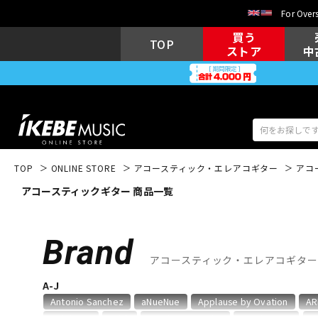
For Overs
買う
TOP
ストア
中
TOP
ONLINE STORE
アコースティック・エレアコギター
アコ
アコースティックギター 商品一覧
アコギ/エレ
エレキギター
アコ
Brand
アコースティック・エレアコギタ
キーボード
電子ピアノ
A-J
Antonio Sanchez
aNueNue
Applause by Ovation
AR