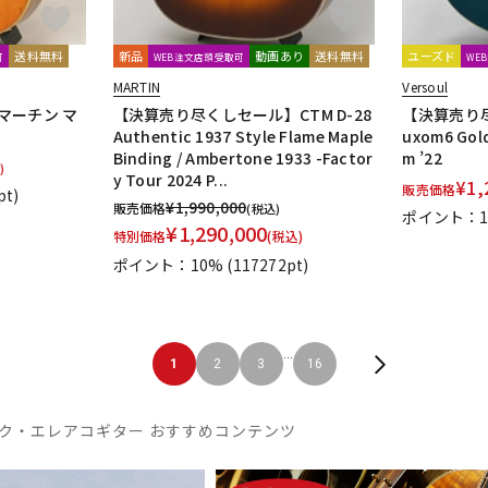
送料無料
新品
動画あり
送料無料
ユーズド
可
WEB注文店頭受取可
WE
MARTIN
Versoul
67 マーチン マ
【決算売り尽くしセール】CTM D-28
【決算売り尽
Authentic 1937 Style Flame Maple
uxom6 Gold
Binding / Ambertone 1933 -Factor
m ’22
)
y Tour 2024 P...
¥
1,
販売価格
pt)
¥
1,990,000
販売価格
(税込)
ポイント：1
¥
1,290,000
特別価格
(税込)
ポイント：10%
(117272pt)
...
1
2
3
16
ク・エレアコギター おすすめコンテンツ