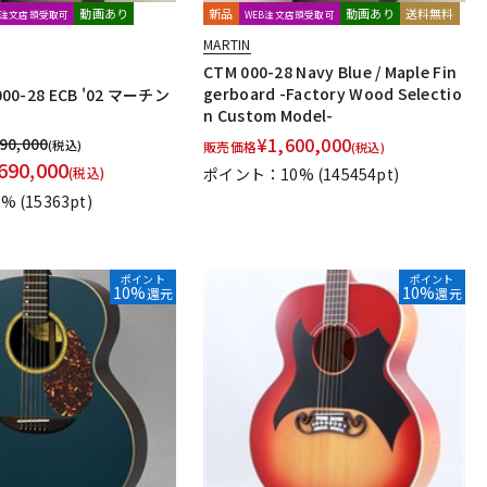
動画あり
新品
動画あり
送料無料
B注文店頭受取可
WEB注文店頭受取可
MARTIN
CTM 000-28 Navy Blue / Maple Fin
gerboard -Factory Wood Selectio
00-28 ECB '02 マーチン
n Custom Model-
¥
1,600,000
890,000
(税込)
販売価格
(税込)
690,000
(税込)
ポイント：10%
(145454pt)
1%
(15363pt)
ポイント
ポイント
10%
10%
還元
還元