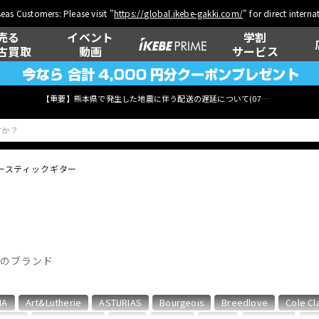
eas Customers: Please visit "
https://global.ikebe-gakki.com/
" for direct intern
売る
イベント
学割
古買取
動画
サービス
【重要】熊本県で発生した地震に伴う配送の遅延について(
07月29日
更新)
ースティックギター
ベース
ウクレレ
ーのブランド
管楽器
その他楽器
IA
Art&Lutherie
ASTURIAS
Bourgeois
Breedlove
Cole Cl