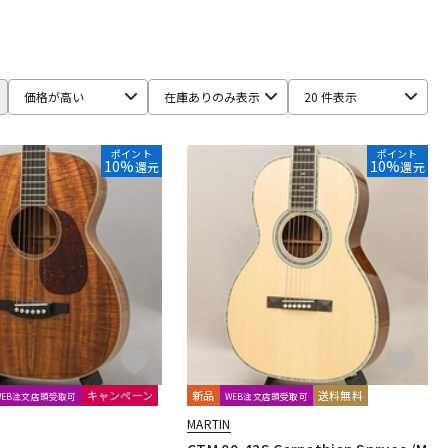
even Guitars Japan
GUILD
Headway
Ibanez
配信/ライブ
楽器アクセサ
機器
リ
NISHINO
OVATION
P.R.S.
S.Yairi
SCHECTER
価格が高い
在庫ありのみ表示
20 件表示
rsoul
Washburn
YAMAHA
Yokoyama Guitars
ポイント
ポイント
10%
10%
還元
還元
キャンペーン
新品
送料無料
WEB注文店頭受取可
WEB注文店頭受取可
MARTIN