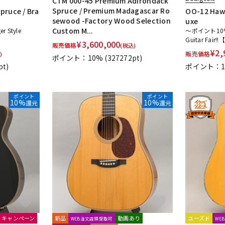
CTM 000-45 Premium Adirondack
Spruce / Premium Madagascar Ro
pruce / Bra
OO-12 Hawa
sewood -Factory Wood Selection
uxe
Custom M...
 Style
～ポイント10%還
Guitar Fair!
¥
3,600,000
販売価格
(税込)
¥
2,
販売価格
)
ポイント：10%
(327272pt)
pt)
ポイント：1
ポイント
ポイント
10%
10%
還元
還元
キャンペーン
新品
動画あり
ユーズド
WEB注文店頭受取可
WE