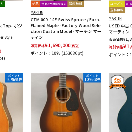
あり
新品
送料無料
ユーズド
WEB注文店頭受取可
WE
送料無料
MARTIN
MARTIN
CTM 000-14F Swiss Spruce / Euro.
Flamed Maple -Factory Wood Sele
ck Top- ボジ
USED 中古 0
ction Custom Model- マーチン マー
マーティン
ティン
 Style
¥
1,
販売価格
¥
1,690,000
¥
1,
販売価格
(税込)
特別価格
)
ポイント：10%
(153636pt)
ポイント：
pt)
ポイント
ポイント
10%
10%
還元
還元