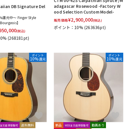
CTM 00-42S Carpathian Spruce /M
adagascar Rosewood -Factory W
iian DB Signature Del
ood Selection Custom Model-
元中～ Finger Style
¥
2,900,000
販売価格
(税込)
!【Bourgeois】
ポイント：10%
(263636pt)
950,000
(税込)
0%
(268181pt)
ポイント
ポイント
10%
10%
還元
還元
送料無料
新品
動画あり
B注文店頭受取可
WEB注文店頭受取可