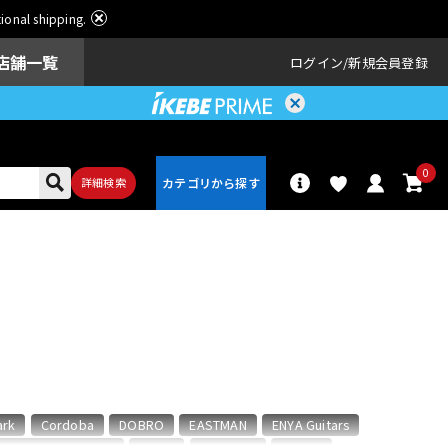
ational shipping.
店舗一覧
ログイン
新規会員登録
0
詳細検索
パーカッショ
ドラム
ン
アンプ
エフェクター
ark
Cordoba
DOBRO
EASTMAN
ENYA Guitars