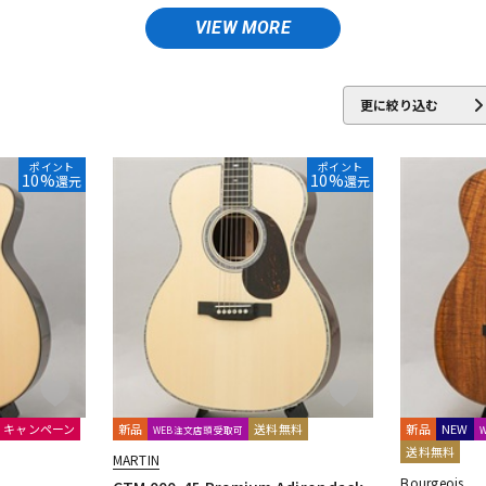
IESTA
FUJII GUITARS
Furch
Gibson
Godin
GRETSCH
Gr
DTM オンラ
レコーディン
VIEW MORE
イン納品
グ機器
N
Martinez
MATON
MD Guitars
MORRIS
NAGA GUITARS
更に絞り込む
TAKAMINE
TAYLOR
Tears
unknown
Veillette Guitars
Ve
ジ
ポイント
ポイント
10%
10%
還元
還元
キャンペーン
新品
送料無料
新品
NEW
WEB注文店頭受取可
送料無料
MARTIN
Bourgeois