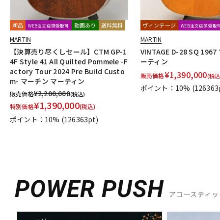
新品
動画あり
送料無料
ヴィンテージ
WEB注文店頭受取可
WEB注文店頭受取
MARTIN
MARTIN
【決算売り尽くしセール】CTM GP-1
VINTAGE D-28 SQ 19
4F Style 41 All Quilted Pommele -F
ーティン
actory Tour 2024 Pre Build Custo
¥
1,390,000
販売価格
(税込
m- マーチン マーティン
ポイント：10%
(126363
¥
2,200,000
販売価格
(税込)
¥
1,390,000
特別価格
(税込)
ポイント：10%
(126363pt)
POWER PUSH
アコースティッ