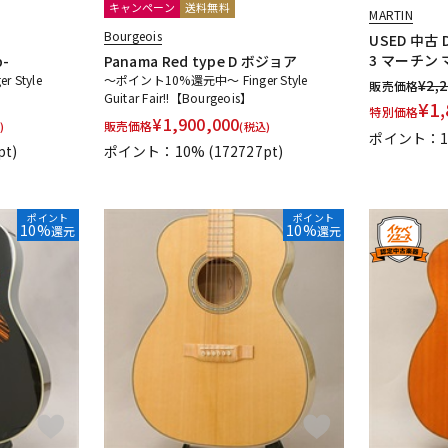
キャンペーン
送料無料
MARTIN
Bourgeois
USED 中古 D
3 マーチン
p-
Panama Red type D ボジョア
 Style
～ポイント10%還元中～ Finger Style
¥
2,
販売価格
Guitar Fair!!【Bourgeois】
¥
1,
特別価格
¥
1,900,000
販売価格
)
(税込)
ポイント：1
pt)
ポイント：10%
(172727pt)
ポイント
ポイント
10%
10%
還元
還元