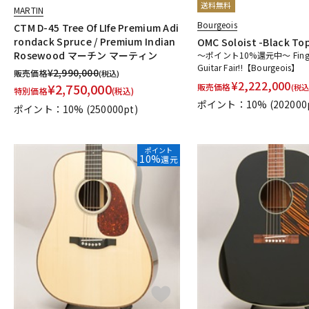
送料無料
MARTIN
Bourgeois
CTM D-45 Tree Of LIfe Premium Adi
rondack Spruce / Premium Indian
OMC Soloist -Black To
Rosewood マーチン マーティン
～ポイント10%還元中～ Finger
Guitar Fair!!【Bourgeois】
¥
2,990,000
販売価格
(税込)
¥
2,222,000
¥
2,750,000
販売価格
(税込
特別価格
(税込)
ポイント：10%
(202000
ポイント：10%
(250000pt)
ポイント
10%
還元