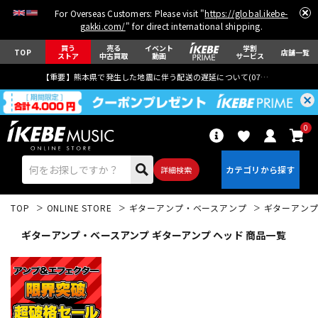
For Overseas Customers: Please visit "
https://global.ikebe-
gakki.com/
" for direct international shipping.
買う
売る
イベント
学割
TOP
店舗一覧
ストア
中古買取
動画
サービス
【重要】熊本県で発生した地震に伴う配送の遅延について(
07月29日
更新)
0
詳細検索
TOP
ONLINE STORE
ギターアンプ・ベースアンプ
ギターアン
ギターアンプ・ベースアンプ ギターアンプ ヘッド 商品一覧
エレキギター
アコギ/エレアコ