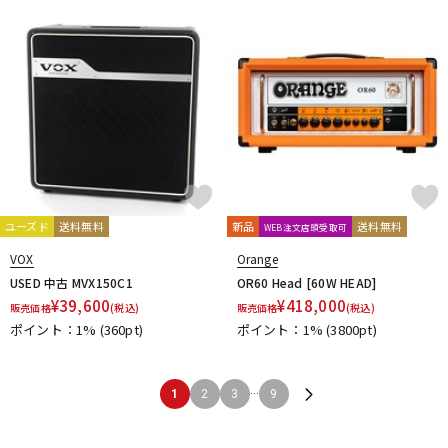
ユーズド
送料無料
新品
送料無料
WEB注文店頭受取可
VOX
Orange
USED 中古 MVX150C1
OR60 Head [60W HEAD]
¥
39,600
¥
418,000
販売価格
(税込)
販売価格
(税込)
ポイント：1%
(360pt)
ポイント：1%
(3800pt)
...
1
2
3
9