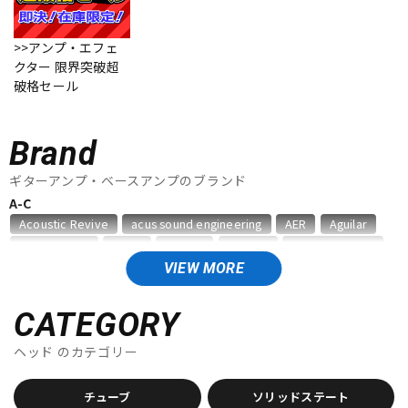
ベース
ウクレレ
>>アンプ・エフェ
クター 限界突破超
破格セール
ドラム
パーカッション
Brand
キーボード
電子ピアノ
ギターアンプ・ベースアンプのブランド
A-C
Acoustic Revive
acus sound engineering
AER
Aguilar
管楽器
その他楽器
Akima&Neos
ALBIT
Ampeg
ARMOR
audio-technica
Bad Cat
BAGEND
BELDEN
Benson Amps
Bergantino
VIEW MORE
Blackstar
Bogner
BOSS
CAJ
Carr
Colossal Cable
アンプ
エフェクター
CORNELL
CATEGORY
D-F
ヘッド
のカテゴリー
DJ機器
DTM
Danelectro
Darkglass Electronics
Demeter
Diezel
Divided by 13
Dr.Z
DV MARK
EBS
Effects Bakery
チューブ
ソリッドステート
Electro Harmonix
ENGL
EVH
EX-Pro
Fender Japan