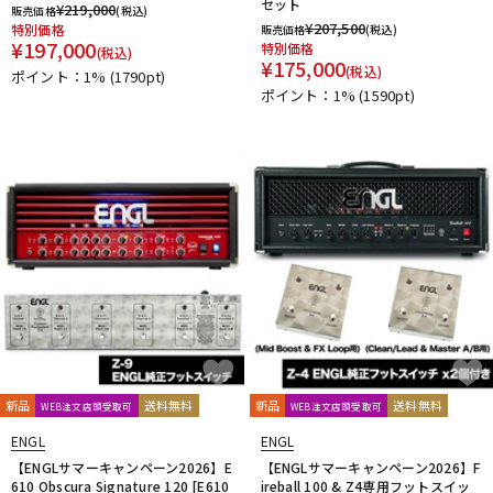
セット
¥
219,000
販売価格
(税込)
¥
207,500
特別価格
販売価格
(税込)
¥
197,000
特別価格
(税込)
¥
175,000
(税込)
ポイント：1%
(1790pt)
ポイント：1%
(1590pt)
新品
送料無料
新品
送料無料
WEB注文店頭受取可
WEB注文店頭受取可
ENGL
ENGL
【ENGLサマーキャンペーン2026】E
【ENGLサマーキャンペーン2026】F
610 Obscura Signature 120 [E610
ireball 100 & Z4専用フットスイッ