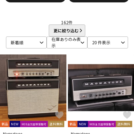
DTM オンライン納品
レコーディング機器
Fender USA
Fluid Audio
FRACTAL AUDIO SYSTEMS
Free The Tone
FRIEDMAN
FRYETTE
FunSounds Pro
FURMAN
162
件
配信/ライブ機器
楽器アクセサリ
G-M
更に絞り込む
GALLIEN-KRUEGER
GATOR
Gibson
GR Bass
在庫ありのみ表
Henriksen Amplifiers
HIWATT
HOTONE
Hughes&Kettner
新着順
20 件表示
示
中古
ヴィンテージ
Ibanez
IK Multimedia
JOYO
J-Sound Garage
KEMPER
Khan Audio
Line6
Little Walter
Magnatone
Mark Bass
Marshall
Mercury MAGNETICS
Mesa Boogie
MONSTER CABLE
Montreux
MOOER
Morgan Amplification
MUTEC
N-R
Neural DSP
NIKKO
Noah’sark
NUX
Orange
ORB
Oyaide
P.R.S.
Palmer
Pearl
PEAVEY
PIGNOSE
PJB（Phil Jones Bass）
Pocket Amp
POLYTONE
Positive Grid
Providence
PULSE
REVV
Roland
S-T
新品
NEW
送料無料
新品
NEW
送料無料
WEB注文店頭受取可
WEB注文店頭受取可
SANWA SUPPLY
SENNHEISER
shin’s music
Magnatone
Magnatone