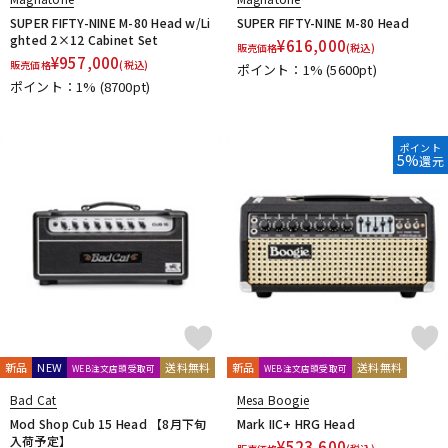
SHINOS amplifier company Ltd.
Soldano
String Driver
SUPER FIFTY-NINE M-80 Head w/Li
SUPER FIFTY-NINE M-80 Head
strymon
Suhr Amps
SYNERGY
tc electronic
TECH21
ghted 2×12 Cabinet Set
¥
616,000
販売価格
(税込)
Tone King
Two Notes
Two-Rock
¥
957,000
販売価格
(税込)
ポイント：1%
(5600pt)
U-Z
ポイント：1%
(8700pt)
Udo Roesner Amps
Universal Audio
unknown
VANDERKLEY
VHT
VOVOX
VOX
WALRUS AUDIO
ポイント
YAMAHA
ZT Amp
Z-VEX
5%
還元
他
キョーリツ
新品
NEW
送料無料
新品
送料無料
WEB注文店頭受取可
WEB注文店頭受取可
Bad Cat
Mesa Boogie
Mod Shop Cub 15 Head 【8月下旬
Mark IIC+ HRG Head
入荷予定】
¥
523,600