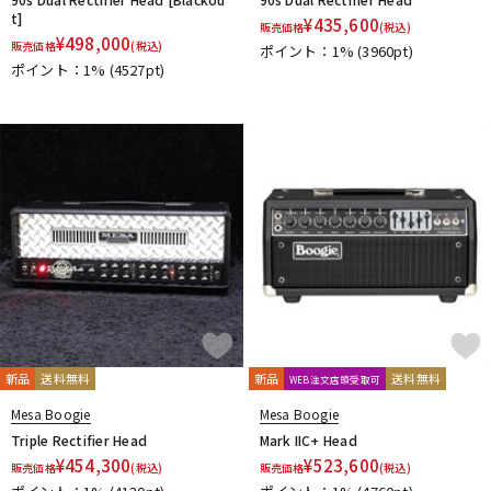
t]
¥
435,600
販売価格
(税込)
¥
498,000
販売価格
(税込)
ポイント：1%
(3960pt)
ポイント：1%
(4527pt)
新品
送料無料
新品
送料無料
WEB注文店頭受取可
Mesa Boogie
Mesa Boogie
Triple Rectifier Head
Mark IIC+ Head
¥
454,300
¥
523,600
販売価格
(税込)
販売価格
(税込)