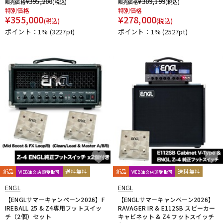
¥
395,200
¥
309,199
販売価格
(税込)
販売価格
(税込)
特別価格
特別価格
¥
355,000
¥
278,000
(税込)
(税込)
ポイント：1%
(3227pt)
ポイント：1%
(2527pt)
新品
送料無料
新品
送料無料
WEB注文店頭受取可
WEB注文店頭受取可
ENGL
ENGL
【ENGLサマーキャンペーン2026】F
【ENGLサマーキャンペーン2026】
IREBALL 25 & Z4専用フットスイッ
RAVAGER IR & E112SB スピーカー
チ（2個）セット
キャビネット & Z4 フットスイッチ