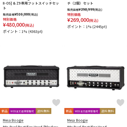
II-OS] & Z9専用フットスイッチセッ
チ（2個）セット
ト
¥
298,999
販売価格
(税込)
¥
516,000
特別価格
販売価格
(税込)
¥
269,000
特別価格
(税込)
¥
480,000
(税込)
ポイント：1%
(2445pt)
ポイント：1%
(4363pt)
新品
送料無料
新品
送料無料
WEB注文店頭受取可
WEB注文店頭受取可
Mesa Boogie
Mesa Boogie
90s Dual Rectifier Head [Blackou
90s Dual Rectifier Head