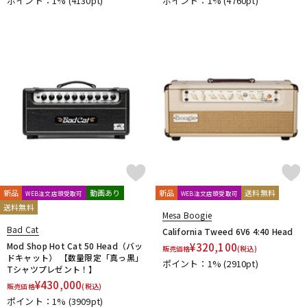
ポイント：1%
(4130pt)
ポイント：1%
(4760pt)
新品
動画あり
新品
送料無料
WEB注文店頭受取可
WEB注文店頭受取可
送料無料
Mesa Boogie
Bad Cat
California Tweed 6V6 4:40 Head
Mod Shop Hot Cat 50 Head（バッ
¥
320,100
販売価格
(税込)
ドキャット） 【数量限定「真っ黒」
ポイント：1%
(2910pt)
Tシャツプレゼント！】
¥
430,000
販売価格
(税込)
ポイント：1%
(3909pt)