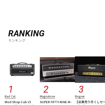
RANKING
ランキング
Bad Cat
Magnatone
Bogner
Mod Shop Cub 15
SUPER FIFTY-NINE M-
【決算売り尽くしセ