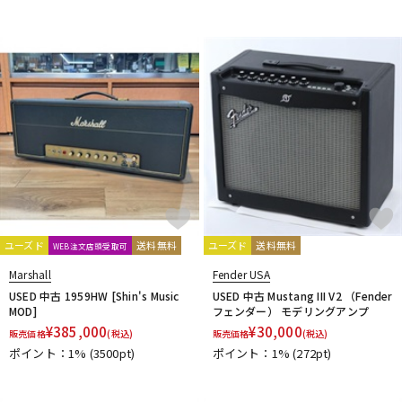
ユーズド
送料無料
ユーズド
送料無料
WEB注文店頭受取可
Marshall
Fender USA
USED 中古 1959HW [Shin's Music
USED 中古 Mustang III V2 （Fender
MOD]
フェンダー） モデリングアンプ
¥
385,000
¥
30,000
販売価格
(税込)
販売価格
(税込)
ポイント：1%
(3500pt)
ポイント：1%
(272pt)