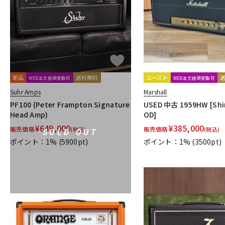
新品
送料無料
ユーズド
WEB注文店頭受取可
WEB注文店頭受取可
Suhr Amps
Marshall
PF100 (Peter Frampton Signature
USED 中古 1959HW [Shin
Head Amp)
OD]
¥
649,000
¥
385,000
販売価格
販売価格
(税込)
(税込)
SOLD OUT
ポイント：1%
(5900pt)
ポイント：1%
(3500pt)