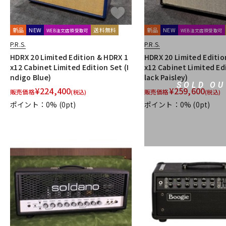
新品
NEW
送料無料
新品
NEW
WEB注文店頭受取可
WEB注文店頭受取可
P.R.S.
P.R.S.
HDRX 20 Limited Edition & HDRX 1
HDRX 20 Limited Editio
x12 Cabinet Limited Edition Set (I
x12 Cabinet Limited Ed
ndigo Blue)
lack Paisley)
SOLD OU
¥
224,400
¥
259,600
販売価格
販売価格
(税込)
(税込)
ポイント：0%
(0pt)
ポイント：0%
(0pt)