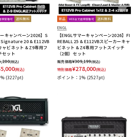
送料無料
新品
送料無料
文店頭受取可
WEB注文店頭受取可
ENGL
マーキャンペーン2026】S
【ENGLサマーキャンペーン2026】FI
 Signature 20 & E112VB
REBALL 25 & E112VBスピーカーキャ
ャビネット & Z9専用フ
ビネット & Z4専用フットスイッチ
チセット
（2個）セット
5,200
¥
309,199
販売価格
(税込)
(税込)
55,000
¥
278,000
(税込)
特別価格
(税込)
1%
(3227pt)
ポイント：1%
(2527pt)