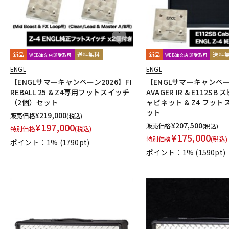
新品
送料無料
新品
送料
WEB注文店頭受取可
WEB注文店頭受取可
ENGL
ENGL
【ENGLサマーキャンペーン2026】FI
【ENGLサマーキャンペー
REBALL 25 & Z4専用フットスイッチ
AVAGER IR & E112S
（2個）セット
ャビネット & Z4 フット
ット
¥
219,000
販売価格
(税込)
¥
207,500
¥
197,000
販売価格
(税込)
特別価格
(税込)
¥
175,000
特別価格
(税込)
ポイント：1%
(1790pt)
ポイント：1%
(1590pt)