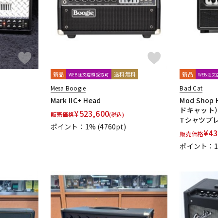
新品
送料無料
新品
WEB注文店頭受取可
WEB注
Mesa Boogie
Bad Cat
Mark IIC+ Head
Mod Shop 
ドキャット
¥
523,600
販売価格
(税込)
Tシャツプ
ポイント：1%
(4760pt)
¥
43
販売価格
ポイント：