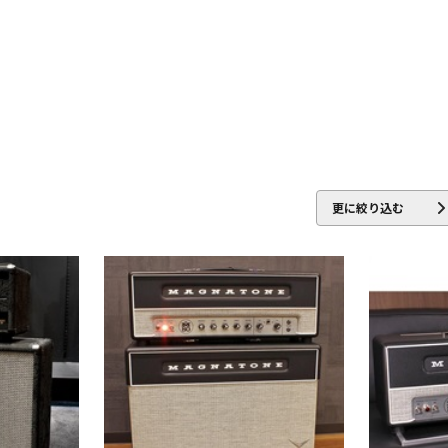
Amplifiers
HIWATT
HOTONE
Hughes&Kettner
Ibanez
IK 
Marshall
Mercury MAGNETICS
Mesa Boogie
MONSTER CABL
Oyaide
P.R.S.
Palmer
Pearl
PEAVEY
PIGNOSE
PJB（P
er company Ltd.
Soldano
String Driver
strymon
Suhr Amps
更に絞り込む
EY
VHT
VOVOX
VOX
WALRUS AUDIO
YAMAHA
ZT Amp