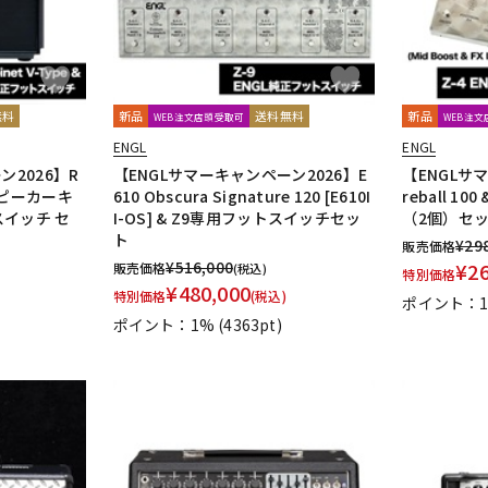
無料
新品
送料無料
新品
WEB注文店頭受取可
WEB注
ENGL
ENGL
ン2026】R
【ENGLサマーキャンペーン2026】E
【ENGLサ
B スピーカーキ
610 Obscura Signature 120 [E610I
reball 1
スイッチ セ
I-OS] & Z9専用フットスイッチセッ
（2個）セ
ト
¥
29
販売価格
¥
516,000
¥
2
販売価格
(税込)
特別価格
¥
480,000
特別価格
(税込)
ポイント：
ポイント：1%
(4363pt)