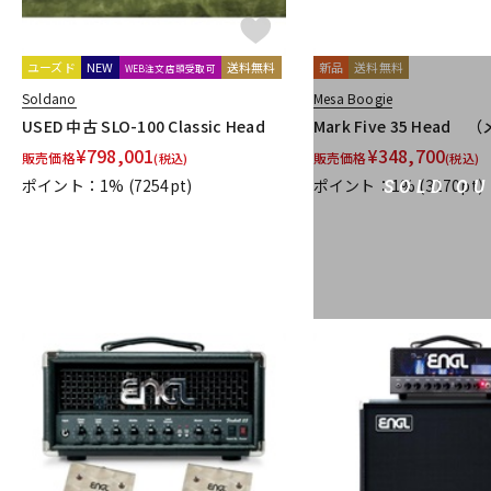
ユーズド
NEW
送料無料
新品
送料無料
WEB注文店頭受取可
Soldano
Mesa Boogie
USED 中古 SLO-100 Classic Head
Mark Five 35 Hea
¥
798,001
¥
348,700
販売価格
販売価格
(税込)
(税込)
ポイント：1%
(7254pt)
ポイント：1%
(3170pt)
SOLD OU