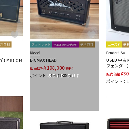
送料無料
アウトレット
送料無料
ユーズド
送
WEB注文店頭受取可
Diezel
Fender USA
's Music M
BIGMAX HEAD
USED 中古 M
フェンダー
¥
198,000
販売価格
(税込)
¥
30
販売価格
ポイント：1%
(1800pt)
SOLD OUT
ポイント：