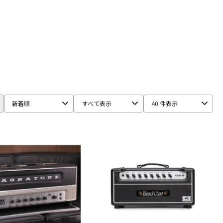
Multimedia
JOYO
J-Sound Garage
KEMPER
E
Montreux
MOOER
Morgan Amplification
MUTEC
hil Jones Bass）
Pocket Amp
POLYTONE
Positive Grid
SYNERGY
tc electronic
TECH21
Tone King
新着順
すべて表示
40 件表示
Z-VEX