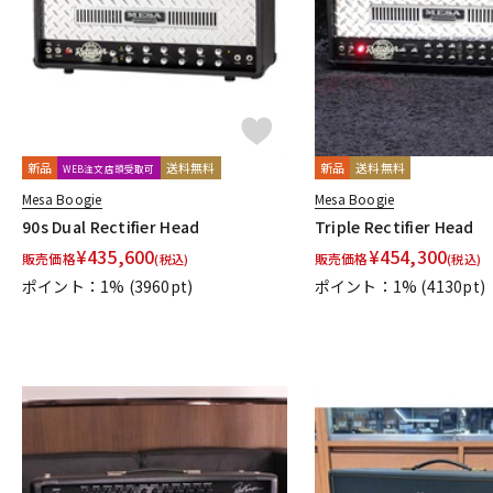
新品
送料無料
新品
送料無料
WEB注文店頭受取可
Mesa Boogie
Mesa Boogie
90s Dual Rectifier Head
Triple Rectifier Head
¥
435,600
¥
454,300
販売価格
販売価格
(税込)
(税込)
ポイント：1%
(3960pt)
ポイント：1%
(4130pt)