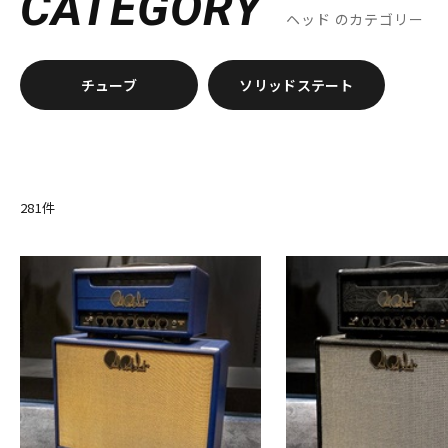
CATEGORY
G-M
ヘッド
のカテゴリー
GALLIEN-KRUEGER
GATOR
Gibson
GR Bass
Henriksen 
Khan Audio
Line6
Little Walter
Magnatone
Mark Bass
N-R
チューブ
ソリッドステート
Neural DSP
NIKKO
Noah’sark
NUX
Orange
ORB
Providence
PULSE
REVV
Roland
S-T
SANWA SUPPLY
SENNHEISER
shin’s music
SHINOS amplifi
Two Notes
Two-Rock
281
件
U-Z
Udo Roesner Amps
Universal Audio
unknown
VANDERKL
他
キョーリツ