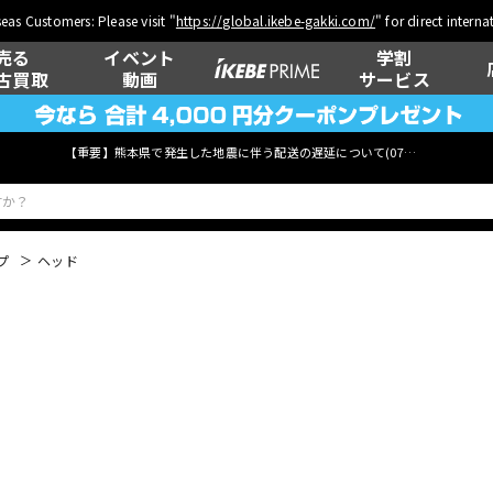
eas Customers: Please visit "
https://global.ikebe-gakki.com/
" for direct intern
売る
イベント
学割
古買取
動画
サービス
【重要】熊本県で発生した地震に伴う配送の遅延について(
07月29日
更新)
プ
ヘッド
ベース
ウクレレ
管楽器
その他楽器