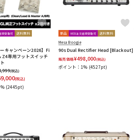
送料無料
新品
送料無料
文店頭受取可
WEB注文店頭受取可
Mesa Boogie
マーキャンペーン2026】Fi
90s Dual Rectifier Head [Blackout]
00 & Z4専用フットスイッチ
¥
498,000
販売価格
(税込)
ット
ポイント：1%
(4527pt)
8,999
(税込)
69,000
(税込)
1%
(2445pt)