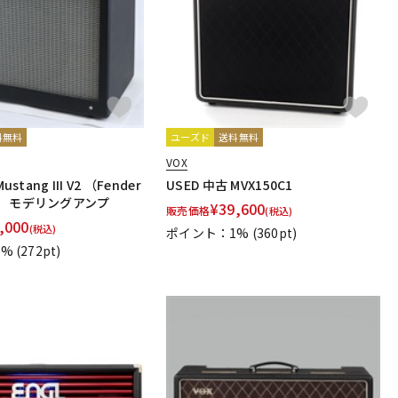
料無料
ユーズド
送料無料
VOX
ustang III V2 （Fender
USED 中古 MVX150C1
） モデリングアンプ
¥
39,600
販売価格
(税込)
,000
(税込)
ポイント：1%
(360pt)
1%
(272pt)