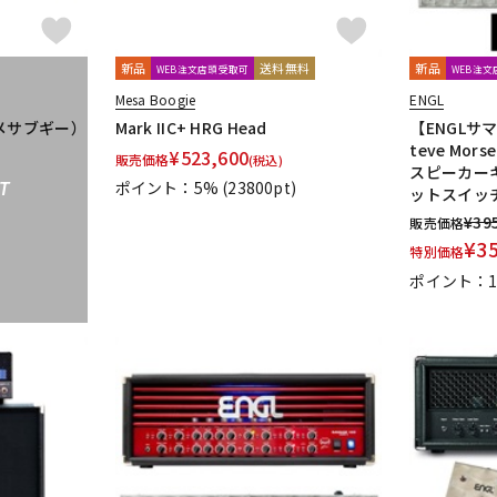
新品
送料無料
新品
WEB注文店頭受取可
WEB注
Mesa Boogie
ENGL
d （メサブギー）
Mark IIC+ HRG Head
【ENGLサ
teve Morse
¥
523,600
販売価格
(税込)
スピーカーキ
ポイント：5%
(23800pt)
T
ットスイッ
¥
39
販売価格
¥
3
特別価格
ポイント：