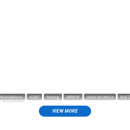
DTM オンラ
レコーディン
イン納品
グ機器
ジ
Akima&Neos
ALBIT
Ampeg
ARMOR
audio-technica
Bad 
CORNELL
VIEW MORE
vided by 13
Dr.Z
DV MARK
EBS
Effects Bakery
Electro H
The Tone
FRIEDMAN
FRYETTE
FunSounds Pro
FURMAN