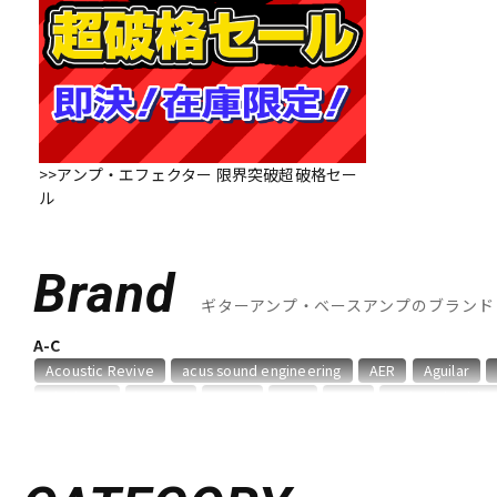
DJ機器
DTM
中古
ヴィンテー
>>アンプ・エフェクター 限界突破超破格セー
ル
Brand
ギターアンプ・ベースアンプのブランド
A-C
Acoustic Revive
acus sound engineering
AER
Aguilar
Blackstar
Bogner
BOSS
CAJ
Carr
Colossal Cable
D-F
Danelectro
Darkglass Electronics
Demeter
Diezel
Di
Fender USA
Fluid Audio
FRACTAL AUDIO SYSTEMS
Free 