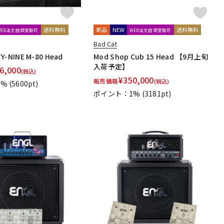
送料無料
新品
NEW
送料無料
WEB注文店頭受取可
WEB注文店頭受取可
Bad Cat
Y-NINE M-80 Head
Mod Shop Cub 15 Head 【9月上旬
入荷予定】
6,000
(税込)
¥
350,000
販売価格
(税込)
1%
(5600pt)
ポイント：1%
(3181pt)