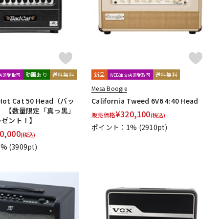
動画あり
送料無料
新品
送料無料
文店頭受取可
WEB注文店頭受取可
Mesa Boogie
Hot Cat 50 Head（バッ
California Tweed 6V6 4:40 Head
） 【数量限定「真っ黒」
¥
320,100
販売価格
(税込)
レゼント！】
ポイント：1%
(2910pt)
0,000
(税込)
1%
(3909pt)