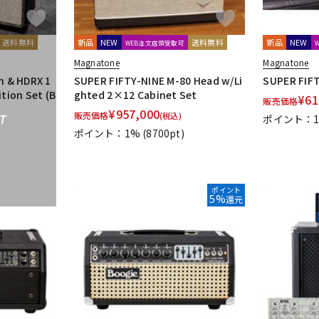
送料無料
新品
NEW
送料無料
新品
NEW
WEB注文店頭受取可
Magnatone
Magnatone
n & HDRX 1
SUPER FIFTY-NINE M-80 Head w/Li
SUPER FIFT
ition Set (B
ghted 2×12 Cabinet Set
¥
61
販売価格
¥
957,000
販売価格
(税込)
ポイント：
T
ポイント：1%
(8700pt)
ポイント
5%
還元