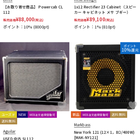
【お取り寄せ商品】 Powercab CL
1x12 Rectifier 23 Cabinet（スピー
112
カー キャビネット メサ ブギー）
¥
88,000
¥
89,100
販売価格
(税込)
販売価格
(税込)
ポイント：10%
(8000pt)
ポイント：1%
(810pt)
ポイント
10%
還元
ユーズド
NEW
新品
送料無料
WEB注文店頭受取可
WEB注文店頭受取可
送料無料
Markbass
Aguilar
New York 121 (12×1，8Ω/400W)
[MAK-NY121]
USED 中古 SL112