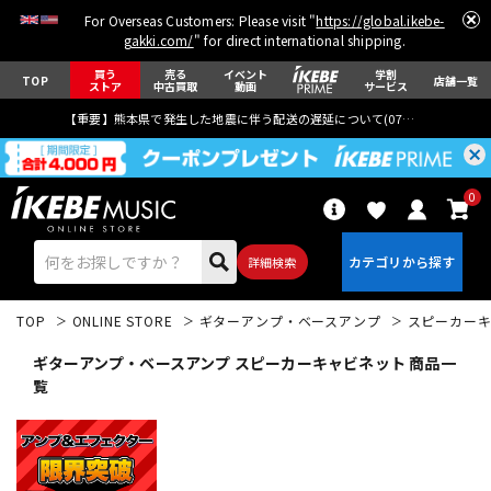
For Overseas Customers: Please visit "
https://global.ikebe-
gakki.com/
" for direct international shipping.
買う
売る
イベント
学割
TOP
店舗一覧
ストア
中古買取
動画
サービス
【重要】熊本県で発生した地震に伴う配送の遅延について(
07月29日
更新)
0
詳細検索
TOP
ONLINE STORE
ギターアンプ・ベースアンプ
スピーカー
ギターアンプ・ベースアンプ スピーカーキャビネット 商品一
覧
エレキギター
アコギ/エレアコ