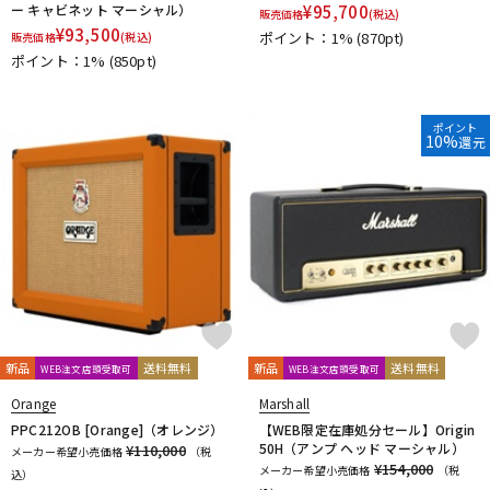
ー キャビネット マーシャル）
¥
95,700
販売価格
(税込)
¥
93,500
ポイント：1%
(870pt)
販売価格
(税込)
ポイント：1%
(850pt)
ポイント
10%
還元
新品
送料無料
新品
送料無料
WEB注文店頭受取可
WEB注文店頭受取可
Orange
Marshall
PPC212OB [Orange]（オレンジ）
【WEB限定在庫処分セール】Origin
50H（アンプ ヘッド マーシャル）
¥110,000
メーカー希望小売価格
（税
¥154,000
メーカー希望小売価格
（税
込）