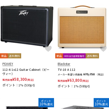
新品
送料無料
新品
送料無料
WEB注文店頭受取可
PEAVEY
Blackstar
112-6 1x12 Guitar Cabinet（ピー
TV-10 A 112
ヴィー）
¥79,750
メーカー希望小売価格
（税込）
¥
58,300
¥
63,800
販売価格
(税込)
販売価格
(税込)
ポイント：1%
(530pt)
ポイント：1%
(580pt)
ポイント
ポイント
10%
10%
還元
還元