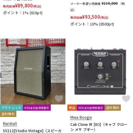
¥110,000
メーカー希望小売価格
（税
¥
89,800
販売価格
(税込)
込）
ポイント：1%
(816pt)
¥
93,500
販売価格
(税込)
ポイント：10%
(8500pt)
アウトレット
新品
送料無料
WEB注文店頭受取可
WEB注文店頭受取可
送料無料
Mesa Boogie
Marshall
Cab Clone IR [8Ω]（キャブ クロー
ン メサ ブギー）
SV212[Studio Vintage]（スピーカ