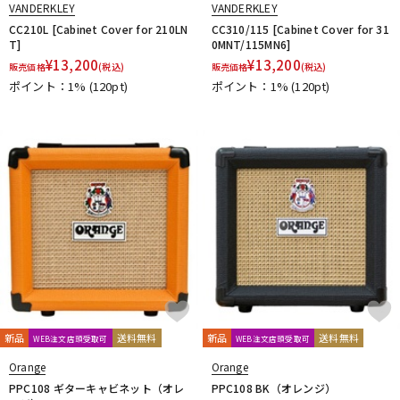
VANDERKLEY
VANDERKLEY
CC210L [Cabinet Cover for 210LN
CC310/115 [Cabinet Cover for 31
T]
0MNT/115MN6]
¥
13,200
¥
13,200
販売価格
(税込)
販売価格
(税込)
ポイント：1%
(120pt)
ポイント：1%
(120pt)
新品
送料無料
新品
送料無料
WEB注文店頭受取可
WEB注文店頭受取可
Orange
Orange
PPC108 ギターキャビネット（オレ
PPC108 BK（オレンジ）