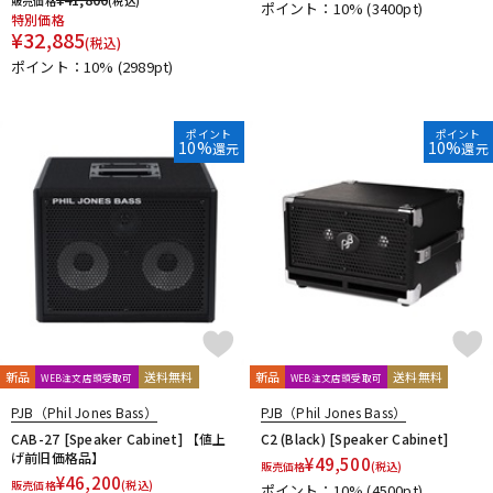
販売価格
(税込)
ポイント：10%
(3400pt)
特別価格
¥
32,885
(税込)
ポイント：10%
(2989pt)
ポイント
ポイント
10%
10%
還元
還元
新品
送料無料
新品
送料無料
WEB注文店頭受取可
WEB注文店頭受取可
PJB（Phil Jones Bass）
PJB（Phil Jones Bass）
CAB-27 [Speaker Cabinet] 【値上
C2 (Black) [Speaker Cabinet]
げ前旧価格品】
¥
49,500
販売価格
(税込)
¥
46,200
販売価格
(税込)
ポイント：10%
(4500pt)