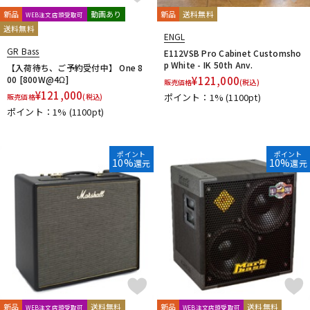
新品
動画あり
新品
送料無料
WEB注文店頭受取可
送料無料
ENGL
GR Bass
E112VSB Pro Cabinet Customsho
p White - IK 50th Anv.
【入荷待ち、ご予約受付中】 One 8
00 [800W@4Ω]
¥
121,000
販売価格
(税込)
¥
121,000
ポイント：1%
(1100pt)
販売価格
(税込)
ポイント：1%
(1100pt)
ポイント
ポイント
10%
10%
還元
還元
新品
送料無料
新品
送料無料
WEB注文店頭受取可
WEB注文店頭受取可