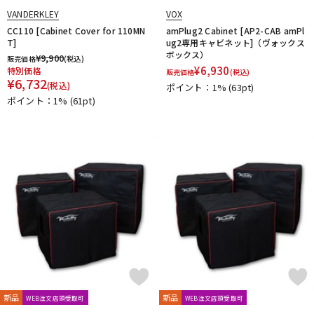
SANWA SUPPLY
SENNHEISER
shin’s music
VANDERKLEY
VOX
SHINOS amplifier company Ltd.
Soldano
String Driver
CC110 [Cabinet Cover for 110MN
amPlug2 Cabinet [AP2-CAB amPl
strymon
Suhr Amps
SYNERGY
tc electronic
TECH21
T]
ug2専用キャビネット]（ヴォックス
Tone King
Two Notes
Two-Rock
ボックス）
¥
9,900
販売価格
(税込)
¥
6,930
特別価格
U-Z
販売価格
(税込)
¥
6,732
(税込)
ポイント：1%
(63pt)
Udo Roesner Amps
Universal Audio
unknown
ポイント：1%
(61pt)
VANDERKLEY
VHT
VOVOX
VOX
WALRUS AUDIO
YAMAHA
ZT Amp
Z-VEX
他
キョーリツ
新品
新品
WEB注文店頭受取可
WEB注文店頭受取可