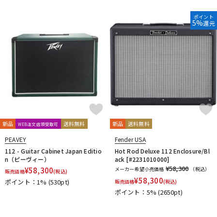
ポイント
5%
還元
新品
送料無料
新品
送料無料
WEB注文店頭受取可
PEAVEY
Fender USA
112 - Guitar Cabinet Japan Editio
Hot Rod Deluxe 112 Enclosure/Bl
n（ピーヴィー）
ack [#2231010000]
¥58,300
¥
58,300
メーカー希望小売価格
（税込）
販売価格
(税込)
¥
58,300
ポイント：1%
(530pt)
販売価格
(税込)
ポイント：5%
(2650pt)