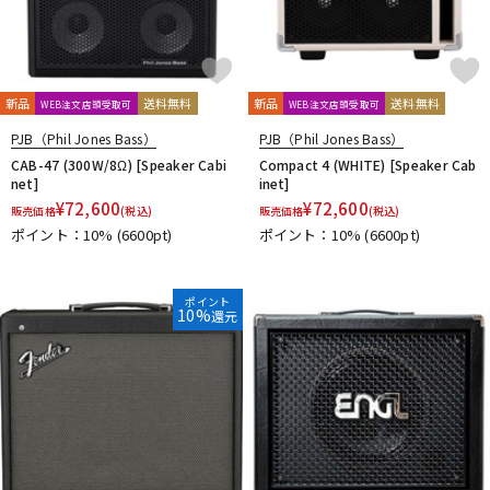
新品
送料無料
新品
送料無料
WEB注文店頭受取可
WEB注文店頭受取可
PJB（Phil Jones Bass）
PJB（Phil Jones Bass）
CAB-47 (300W/8Ω) [Speaker Cabi
Compact 4 (WHITE) [Speaker Cab
net]
inet]
¥
72,600
¥
72,600
販売価格
(税込)
販売価格
(税込)
ポイント：10%
(6600pt)
ポイント：10%
(6600pt)
ポイント
10%
還元