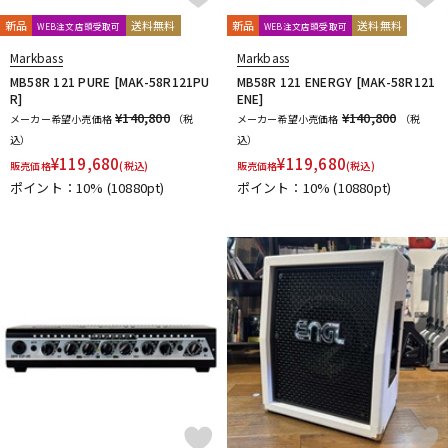
新品
送料無料
新品
送料無料
WEB注文店頭受取可
WEB注文店頭受取可
Markbass
Markbass
MB58R 121 PURE [MAK-58R121PU
MB58R 121 ENERGY [MAK-58R121
R]
ENE]
¥140,800
¥140,800
メーカー希望小売価格
（税
メーカー希望小売価格
（税
込）
込）
¥
119,680
¥
119,680
販売価格
(税込)
販売価格
(税込)
ポイント：10%
(10880pt)
ポイント：10%
(10880pt)