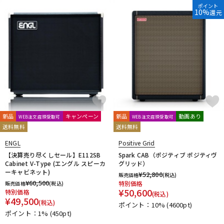
ポイント
10%
還元
新品
キャンペーン
新品
動画あり
WEB注文店頭受取可
WEB注文店頭受取可
送料無料
送料無料
ENGL
Positive Grid
【決算売り尽くしセール】E112SB
Spark CAB（ポジティブ ポジティヴ
Cabinet V-Type (エングル スピーカ
グリッド）
ーキャビネット)
¥
52,800
販売価格
(税込)
¥
60,500
特別価格
販売価格
(税込)
¥
50,600
特別価格
(税込)
¥
49,500
(税込)
ポイント：10%
(4600pt)
ポイント：1%
(450pt)