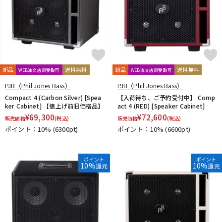
新品
送料無料
新品
送料無料
WEB注文店頭受取可
WEB注文店頭受取可
PJB（Phil Jones Bass）
PJB（Phil Jones Bass）
Compact 4 (Carbon Silver) [Spea
【入荷待ち、ご予約受付中】 Comp
ker Cabinet] 【値上げ前旧価格品】
act 4 (RED) [Speaker Cabinet]
¥
69,300
¥
72,600
販売価格
(税込)
販売価格
(税込)
ポイント：10%
(6300pt)
ポイント：10%
(6600pt)
ポイント
ポイント
10%
10%
還元
還元