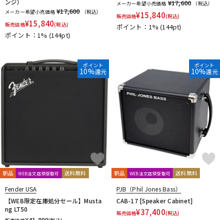
ンジ）
¥17,600
メーカー希望小売価格
（税込）
¥17,600
メーカー希望小売価格
（税込）
¥
15,840
販売価格
(税込)
¥
15,840
販売価格
(税込)
ポイント：1%
(144pt)
ポイント：1%
(144pt)
ポイント
ポイント
10%
10%
還元
還元
新品
送料無料
新品
送料無料
WEB注文店頭受取可
WEB注文店頭受取可
Fender USA
PJB（Phil Jones Bass）
【WEB限定在庫処分セール】Musta
CAB-17 [Speaker Cabinet]
ng LT50
¥
37,400
販売価格
(税込)
¥
41,800