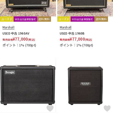
ユーズド
送料無料
ユーズド
送料無料
WEB注文店頭受取可
WEB注文店頭受取可
Marshall
Marshall
USED 中古 1960AV
USED 中古 1960B
¥
77,000
¥
77,000
販売価格
(税込)
販売価格
(税込)
ポイント：1%
(700pt)
ポイント：1%
(700pt)