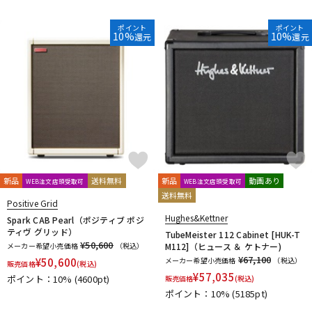
ポイント
ポイント
10%
10%
還元
還元
新品
送料無料
新品
動画あり
WEB注文店頭受取可
WEB注文店頭受取可
送料無料
Positive Grid
Hughes&Kettner
Spark CAB Pearl（ポジティブ ポジ
ティヴ グリッド）
TubeMeister 112 Cabinet [HUK-T
¥50,600
メーカー希望小売価格
（税込）
M112]（ヒュース ＆ ケトナー)
¥67,100
¥
50,600
メーカー希望小売価格
（税込）
販売価格
(税込)
¥
57,035
ポイント：10%
(4600pt)
販売価格
(税込)
ポイント：10%
(5185pt)