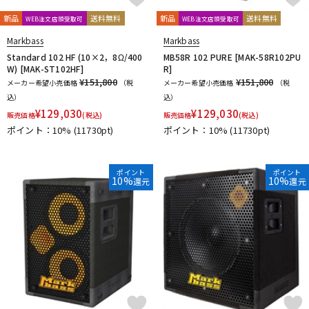
新品
送料無料
新品
送料無料
WEB注文店頭受取可
WEB注文店頭受取可
Markbass
Markbass
Standard 102 HF (10×2，8Ω/400
MB58R 102 PURE [MAK-58R102PU
W) [MAK-ST102HF]
R]
¥151,800
¥151,800
メーカー希望小売価格
（税
メーカー希望小売価格
（税
込）
込）
¥
129,030
¥
129,030
販売価格
(税込)
販売価格
(税込)
ポイント：10%
(11730pt)
ポイント：10%
(11730pt)
ポイント
ポイント
10%
10%
還元
還元