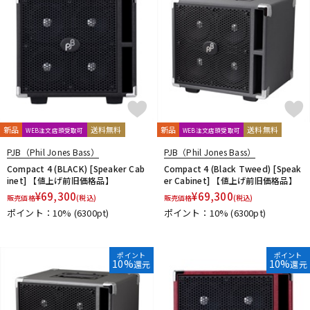
新品
送料無料
新品
送料無料
WEB注文店頭受取可
WEB注文店頭受取可
PJB（Phil Jones Bass）
PJB（Phil Jones Bass）
Compact 4 (BLACK) [Speaker Cab
Compact 4 (Black Tweed) [Speak
inet] 【値上げ前旧価格品】
er Cabinet] 【値上げ前旧価格品】
¥
69,300
¥
69,300
販売価格
(税込)
販売価格
(税込)
ポイント：10%
(6300pt)
ポイント：10%
(6300pt)
ポイント
ポイント
10%
10%
還元
還元