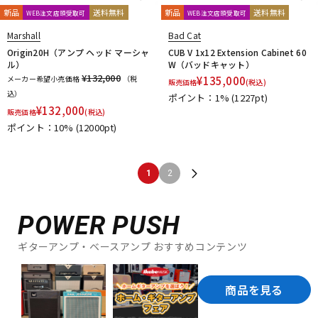
新品
送料無料
新品
送料無料
WEB注文店頭受取可
WEB注文店頭受取可
Marshall
Bad Cat
Origin20H（アンプ ヘッド マーシャ
CUB V 1x12 Extension Cabinet 60
ル）
W（バッドキャット）
¥132,000
メーカー希望小売価格
（税
¥
135,000
販売価格
(税込)
込）
ポイント：1%
(1227pt)
¥
132,000
販売価格
(税込)
ポイント：10%
(12000pt)
1
2
POWER PUSH
ギターアンプ・ベースアンプ おすすめコンテンツ
商品を見る