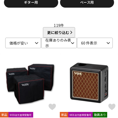
ギター用
ベース用
Electro Harmonix
ENGL
EVH
EX-Pro
Fender Japan
DTM オンライン納品
レコーディング機器
Fender USA
Fluid Audio
FRACTAL AUDIO SYSTEMS
Free The Tone
FRIEDMAN
FRYETTE
FunSounds Pro
FURMAN
配信/ライブ機器
楽器アクセサリ
119
件
G-M
更に絞り込む
GALLIEN-KRUEGER
GATOR
Gibson
GR Bass
在庫ありのみ表
中古
ヴィンテージ
Henriksen Amplifiers
HIWATT
HOTONE
Hughes&Kettner
価格が安い
60 件表示
示
Ibanez
IK Multimedia
JOYO
J-Sound Garage
KEMPER
Khan Audio
Line6
Little Walter
Magnatone
Mark Bass
Marshall
Mercury MAGNETICS
Mesa Boogie
MONSTER CABLE
Montreux
MOOER
Morgan Amplification
MUTEC
N-R
Neural DSP
NIKKO
Noah’sark
NUX
Orange
ORB
Oyaide
P.R.S.
Palmer
Pearl
PEAVEY
PIGNOSE
PJB（Phil Jones Bass）
Pocket Amp
POLYTONE
Positive Grid
Providence
PULSE
REVV
Roland
S-T
新品
新品
動画あり
WEB注文店頭受取可
WEB注文店頭受取可