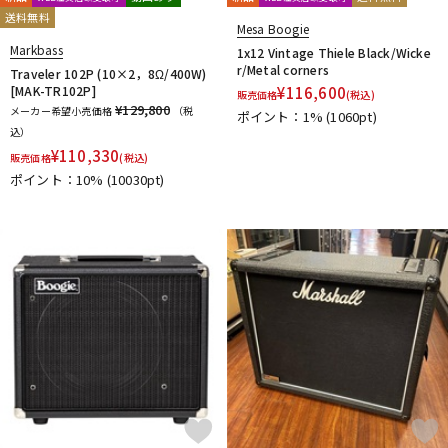
送料無料
Mesa Boogie
Markbass
1x12 Vintage Thiele Black/Wicke
r/Metal corners
Traveler 102P (10×2，8Ω/400W)
[MAK-TR102P]
¥
116,600
販売価格
(税込)
¥129,800
メーカー希望小売価格
（税
ポイント：1%
(1060pt)
込）
¥
110,330
販売価格
(税込)
ポイント：10%
(10030pt)