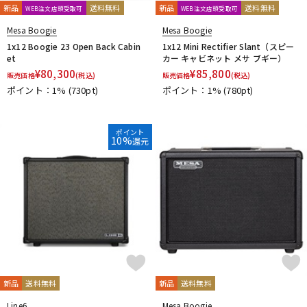
新品
送料無料
新品
送料無料
WEB注文店頭受取可
WEB注文店頭受取可
Mesa Boogie
Mesa Boogie
1x12 Boogie 23 Open Back Cabin
1x12 Mini Rectifier Slant（スピー
et
カー キャビネット メサ ブギー）
¥
80,300
¥
85,800
販売価格
(税込)
販売価格
(税込)
ポイント：1%
(730pt)
ポイント：1%
(780pt)
ポイント
10%
還元
新品
送料無料
新品
送料無料
Line6
Mesa Boogie