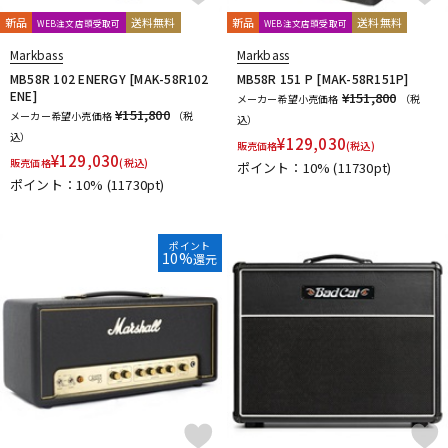
新品
送料無料
新品
送料無料
WEB注文店頭受取可
WEB注文店頭受取可
Markbass
Markbass
MB58R 102 ENERGY [MAK-58R102
MB58R 151 P [MAK-58R151P]
ENE]
¥151,800
メーカー希望小売価格
（税
¥151,800
メーカー希望小売価格
（税
込）
込）
¥
129,030
販売価格
(税込)
¥
129,030
販売価格
(税込)
ポイント：10%
(11730pt)
ポイント：10%
(11730pt)
ポイント
10%
還元