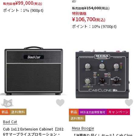
込）
¥
99,000
販売価格
(税込)
¥
154,000
販売価格
(税込)
ポイント：1%
(900pt)
特別価格
¥
106,700
(税込)
ポイント：10%
(9700pt)
新品
送料無料
新品
キャンペーン
WEB注文店頭受取可
送料無料
Bad Cat
Mesa Boogie
Cub 1x12 Extension Cabinet【202
6サマープライスプロモーション・
【決算売り尽くしセール】Cab Clon