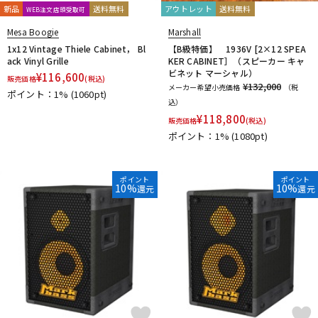
新品
送料無料
アウトレット
送料無料
WEB注文店頭受取可
Mesa Boogie
Marshall
1x12 Vintage Thiele Cabinet， Bl
【B級特価】 1936V [2×12 SPEA
ack Vinyl Grille
KER CABINET］（スピーカー キャ
ビネット マーシャル）
¥
116,600
販売価格
(税込)
¥132,000
メーカー希望小売価格
（税
ポイント：1%
(1060pt)
込）
¥
118,800
販売価格
(税込)
ポイント：1%
(1080pt)
ポイント
ポイント
10%
10%
還元
還元