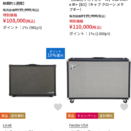
納期約1週間】
e IR+ [8Ω]（キャブ クローン メサ
¥
135,000
ブギー）
販売価格
(税込)
特別価格
¥
125,400
販売価格
(税込)
¥
108,000
(税込)
特別価格
¥
110,000
ポイント：1%
(981pt)
(税込)
ポイント：1%
(1000pt)
ポイント
10%
還元
新品
送料無料
新品
キャンペーン
送料無料
Line6
Fender USA