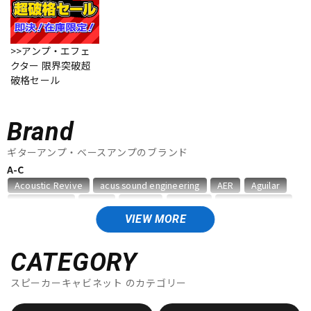
ベース
ウクレレ
>>アンプ・エフェ
クター 限界突破超
ドラム
パーカッション
破格セール
キーボード
電子ピアノ
Brand
ギターアンプ・ベースアンプのブランド
A-C
管楽器
その他楽器
Acoustic Revive
acus sound engineering
AER
Aguilar
Akima&Neos
ALBIT
Ampeg
ARMOR
audio-technica
Bad Cat
BAGEND
BELDEN
Benson Amps
Bergantino
VIEW MORE
アンプ
エフェクター
Blackstar
Bogner
BOSS
CAJ
Carr
Colossal Cable
CORNELL
CATEGORY
D-F
DJ機器
DTM
スピーカーキャビネット
のカテゴリー
Danelectro
Darkglass Electronics
Demeter
Diezel
Divided by 13
Dr.Z
DV MARK
EBS
Effects Bakery