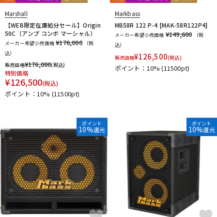
Marshall
Markbass
【WEB限定在庫処分セール】Origin
MB58R 122 P-4 [MAK-58R122P4]
50C（アンプ コンボ マーシャル）
¥149,600
メーカー希望小売価格
（税
¥176,000
メーカー希望小売価格
（税
込）
込）
¥
126,500
販売価格
(税込)
¥
176,000
販売価格
(税込)
ポイント：10%
(11500pt)
特別価格
¥
126,500
(税込)
ポイント：10%
(11500pt)
ポイント
ポイント
10%
10%
還元
還元