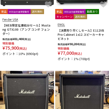
新品
送料無料
新品
動画あり
WEB注文店頭受取可
WEB注文店頭受取可
キャンペーン
送料無料
Fender USA
ENGL
【WEB限定在庫処分セール】Musta
ng GTX100（アンプ コンボ フェン
【決算売り尽くしセール】E112VB
ダー）
Pro Cabinet 1x12 スピーカーキャ
¥
81,400
ビネット
販売価格
(税込)
特別価格
¥
90,200
販売価格
(税込)
¥
75,900
(税込)
特別価格
¥
77,000
ポイント：10%
(6900pt)
(税込)
ポイント：1%
(700pt)