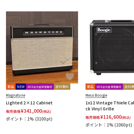
GALLIEN-KRUEGER
GATOR
Gibson
GR Bass
Henriksen 
Khan Audio
Line6
Little Walter
Magnatone
Mark Bass
N-R
Neural DSP
NIKKO
Noah’sark
NUX
Orange
ORB
Providence
PULSE
REVV
Roland
S-T
SANWA SUPPLY
SENNHEISER
shin’s music
SHINOS amplifi
Two Notes
Two-Rock
U-Z
Udo Roesner Amps
Universal Audio
unknown
VANDERKL
他
キョーリツ
新品
NEW
送料無料
新品
送料
WEB注文店頭受取可
WEB注文店頭受取可
Magnatone
Mesa Boogie
Lighted 2×12 Cabinet
1x12 Vintage Thiele C
ck Vinyl Grille
¥
341,000
販売価格
(税込)
¥
116,600
販売価格
(税込)
ポイント：1%
(3100pt)
ポイント：1%
(1060pt)