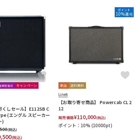
ポイント
10%
還元
キャンペーン
新品
送料無料
文店頭受取可
Line6
【お取り寄せ商品】 Powercab CL 2
12
くしセール】E112SB C
-Type (エングル スピーカー
¥
110,000
販売価格
(税込)
)
ポイント：10%
(10000pt)
,500
(税込)
9,500
(税込)