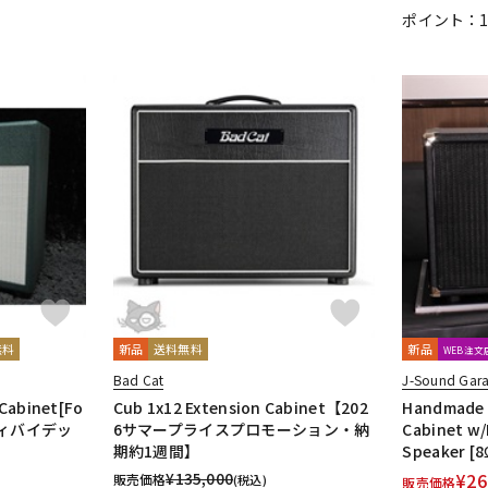
ポイント：
無料
新品
送料無料
新品
WEB注
Bad Cat
J-Sound Gar
Cabinet[Fo
Cub 1x12 Extension Cabinet【202
Handmade 
（ディバイデッ
6サマープライスプロモーション・納
Cabinet w/
期約1週間】
Speaker [
¥
135,000
¥
26
販売価格
(税込)
販売価格