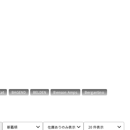
機器
リ
Cat
BAGEND
BELDEN
Benson Amps
Bergantino
armonix
ENGL
EVH
EX-Pro
Fender Japan
新着順
在庫ありのみ表示
20 件表示