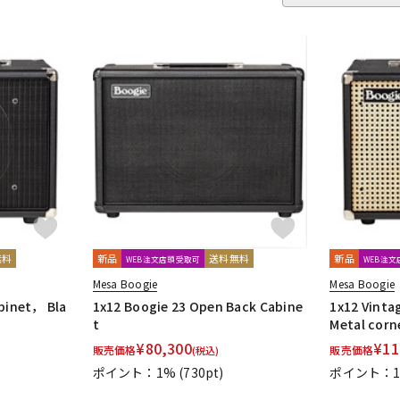
Amplifiers
HIWATT
HOTONE
Hughes&Kettner
Ibanez
IK 
Marshall
Mercury MAGNETICS
Mesa Boogie
MONSTER CABL
Oyaide
P.R.S.
Palmer
Pearl
PEAVEY
PIGNOSE
PJB（P
er company Ltd.
Soldano
String Driver
strymon
Suhr Amps
EY
VHT
VOVOX
VOX
WALRUS AUDIO
YAMAHA
ZT Amp
無料
新品
送料無料
新品
WEB注文店頭受取可
WEB注
Mesa Boogie
Mesa Boogie
abinet， Bla
1x12 Boogie 23 Open Back Cabine
1x12 Vinta
t
Metal corn
¥
80,300
¥
11
販売価格
販売価格
(税込)
ポイント：1%
(730pt)
ポイント：