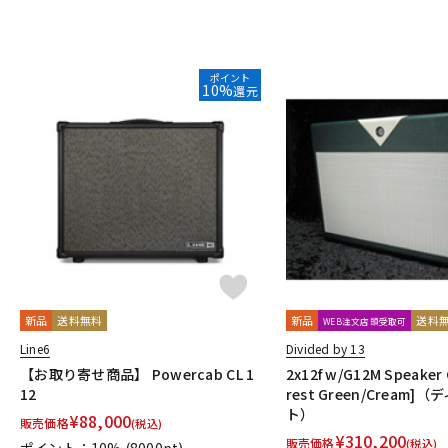
ポイント
10%
還元
新品
送料無料
新品
送料
WEB注文店頭受取可
Line6
Divided by 13
【お取り寄せ商品】 Powercab CL 1
2x12f w/G12M Speaker 
12
rest Green/Cream]
ト）
¥
88,000
販売価格
(税込)
¥
310,200
販売価格
(税込)