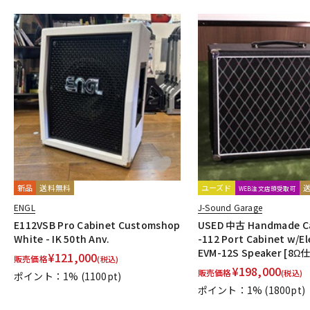
新品
送料無料
ユーズド
WEB注文店頭受取可
ENGL
J-Sound Garage
E112VSB Pro Cabinet Customshop
USED 中古 Handmade Ca
White - IK 50th Anv.
-112 Port Cabinet w/El
EVM-12S Speaker [8Ω
¥
121,000
販売価格
(税込)
¥
198,000
販売価格
(税込)
ポイント：1%
(1100pt)
ポイント：1%
(1800pt)