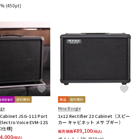
1%
(450pt)
送料無料
新品
送料無料
文店頭受取可
age
Mesa Boogie
Cabinet JSG-112 Port
1x12 Rectifier 23 Cabinet（スピー
Electro Voice EVM-12S
カー キャビネット メサ ブギー）
8Ω仕様]
¥
89,100
販売価格
(税込)
4,000
(税込)