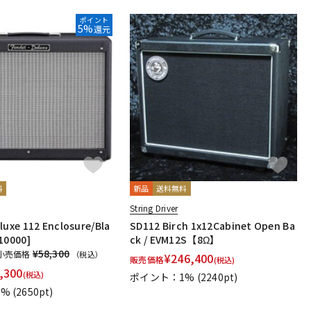
ポイント
5%
還元
料
新品
送料無料
String Driver
luxe 112 Enclosure/Bla
SD112 Birch 1x12Cabinet Open Ba
10000]
ck / EVM12S【8Ω】
¥58,300
小売価格
（税込）
¥
246,400
販売価格
(税込)
,300
(税込)
ポイント：1%
(2240pt)
5%
(2650pt)