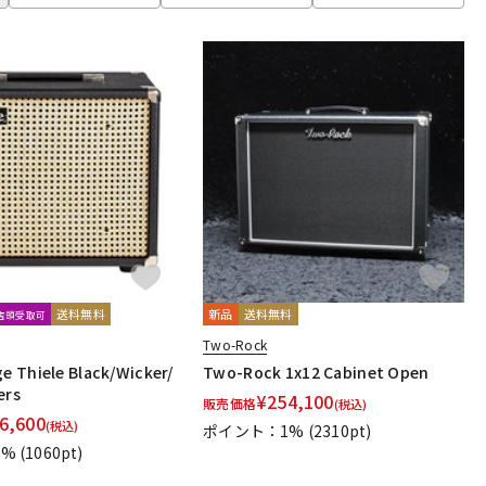
Multimedia
JOYO
J-Sound Garage
KEMPER
E
Montreux
MOOER
Morgan Amplification
MUTEC
hil Jones Bass）
Pocket Amp
POLYTONE
Positive Grid
SYNERGY
tc electronic
TECH21
Tone King
Z-VEX
送料無料
新品
送料無料
文店頭受取可
Two-Rock
ge Thiele Black/Wicker/
Two-Rock 1x12 Cabinet Open
ers
¥
254,100
販売価格
(税込)
6,600
(税込)
ポイント：1%
(2310pt)
1%
(1060pt)