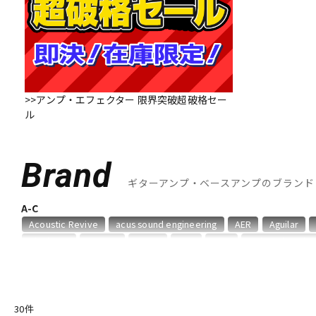
DJ機器
DTM
中古
ヴィンテー
>>アンプ・エフェクター 限界突破超破格セー
ル
Brand
ギターアンプ・ベースアンプのブランド
A-C
Acoustic Revive
acus sound engineering
AER
Aguilar
Blackstar
Bogner
BOSS
CAJ
Carr
Colossal Cable
D-F
Danelectro
Darkglass Electronics
Demeter
Diezel
Di
Fender USA
Fluid Audio
FRACTAL AUDIO SYSTEMS
Free 
30
件
G-M