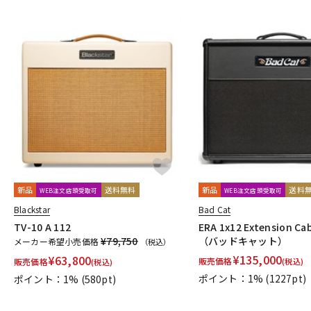
新品
送料無料
新品
送料
WEB注文店頭受取可
WEB注文店頭受取可
Blackstar
Bad Cat
TV-10 A 112
ERA 1x12 Extension Ca
¥79,750
（バッドキャット）
メーカー希望小売価格
（税込）
¥
135,000
¥
63,800
販売価格
販売価格
(税込)
(税込)
ポイント：1%
(1227pt)
ポイント：1%
(580pt)