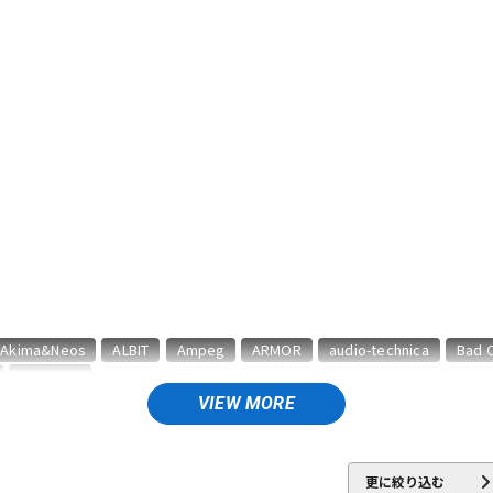
イン納品
グ機器
ジ
Akima&Neos
ALBIT
Ampeg
ARMOR
audio-technica
Bad 
CORNELL
VIEW MORE
vided by 13
Dr.Z
DV MARK
EBS
Effects Bakery
Electro H
The Tone
FRIEDMAN
FRYETTE
FunSounds Pro
FURMAN
更に絞り込む