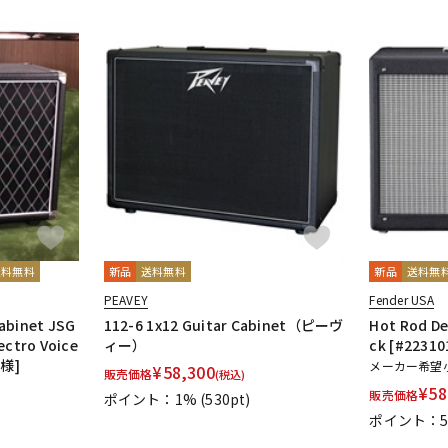
送料無料
新品
送料無料
新品
送料無
PEAVEY
Fender USA
binet JSG
112-6 1x12 Guitar Cabinet（ピーヴ
Hot Rod De
ectro Voice
ィー）
ck [#22310
仕様]
メーカー希望
¥
58,300
販売価格
(税込)
¥
58
販売価格
ポイント：1%
(530pt)
ポイント：