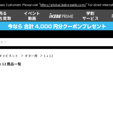
eas Customers: Please visit "
https://global.ikebe-gakki.com/
" for direct intern
売る
イベント
学割
古買取
動画
サービス
キャビネット
ギター用
1ｘ12
12 商品一覧
ベース
ウクレレ
管楽器
その他楽器
DTM オンラ
レコーディン