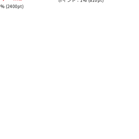
ポイント：1%
(810pt)
1%
(2400pt)