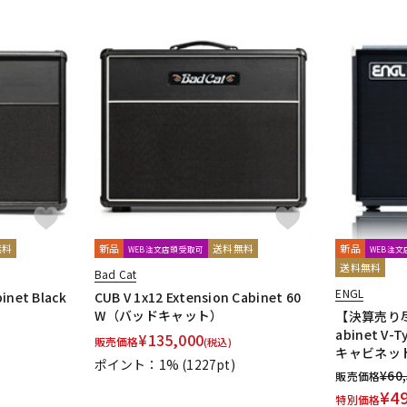
無料
新品
送料無料
新品
WEB注文店頭受取可
WEB注
送料無料
Bad Cat
ENGL
binet Black
CUB V 1x12 Extension Cabinet 60
W（バッドキャット）
【決算売り尽
abinet V
¥
135,000
販売価格
(税込)
キャビネット
ポイント：1%
(1227pt)
¥
60
販売価格
¥
4
特別価格