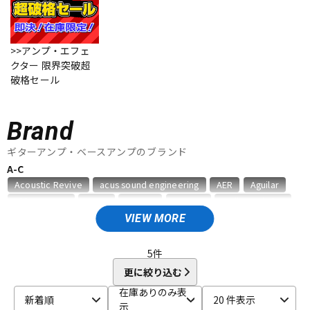
ベース
ウクレレ
>>アンプ・エフェ
クター 限界突破超
ドラム
パーカッション
破格セール
キーボード
電子ピアノ
Brand
ギターアンプ・ベースアンプのブランド
A-C
管楽器
その他楽器
Acoustic Revive
acus sound engineering
AER
Aguilar
Akima&Neos
ALBIT
Ampeg
ARMOR
audio-technica
Bad Cat
BAGEND
BELDEN
Benson Amps
Bergantino
VIEW MORE
アンプ
エフェクター
Blackstar
Bogner
BOSS
CAJ
Carr
Colossal Cable
CORNELL
5
件
D-F
DJ機器
DTM
更に絞り込む
Danelectro
Darkglass Electronics
Demeter
Diezel
在庫ありのみ表
新着順
20 件表示
Divided by 13
Dr.Z
DV MARK
EBS
Effects Bakery
示