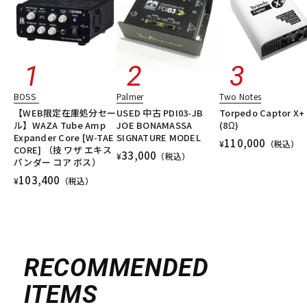
BOSS
Palmer
Two Notes
【WEB限定在庫処分セー
USED 中古 PDI03-JB
Torpedo Captor X+ 
ル】WAZA Tube Amp
JOE BONAMASSA
(8Ω)
Expander Core [W-TAE
SIGNATURE MODEL
110,000
¥
（税込）
CORE] （技 ワザ エキス
33,000
¥
（税込）
パンダー コア ボス）
103,400
¥
（税込）
RECOMMENDED
ITEMS