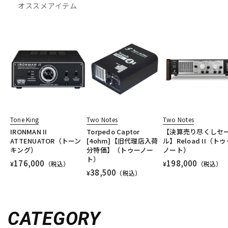
オススメアイテム
Tone King
Two Notes
Two Notes
IRONMAN II
Torpedo Captor
【決算売り尽くしセ
ATTENUATOR（トーン
[4ohm]【旧代理店入荷
ル】Reload II（ト
キング）
分特価】（トゥーノー
ノート）
ト）
176,000
198,000
¥
（税込）
¥
（税込）
38,500
¥
（税込）
CATEGORY