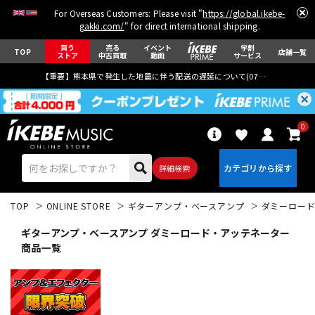
For Overseas Customers: Please visit "
https://global.ikebe-
gakki.com/
" for direct international shipping.
買う
売る
イベント
学割
TOP
店舗一覧
ストア
中古買取
動画
サービス
【重要】熊本県で発生した地震に伴う配送の遅延について(
07月29日
更新)
0
詳細検索
TOP
ONLINE STORE
ギターアンプ・ベースアンプ
ダミーロー
ギターアンプ・ベースアンプ ダミーロード・アッテネーター
商品一覧
エレキギター
アコギ/エレアコ