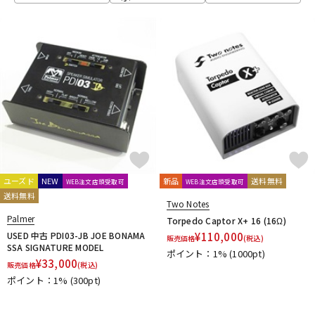
Electro Harmonix
ENGL
EVH
EX-Pro
Fender Japan
DTM オンライン納品
レコーディング機器
Fender USA
Fluid Audio
FRACTAL AUDIO SYSTEMS
Free The Tone
FRIEDMAN
FRYETTE
FunSounds Pro
FURMAN
配信/ライブ機器
楽器アクセサリ
G-M
GALLIEN-KRUEGER
GATOR
Gibson
GR Bass
中古
ヴィンテージ
Henriksen Amplifiers
HIWATT
HOTONE
Hughes&Kettner
Ibanez
IK Multimedia
JOYO
J-Sound Garage
KEMPER
Khan Audio
Line6
Little Walter
Magnatone
Mark Bass
Marshall
Mercury MAGNETICS
Mesa Boogie
MONSTER CABLE
Montreux
MOOER
ユーズド
NEW
新品
送料無料
WEB注文店頭受取可
WEB注文店頭受取可
Morgan Amplification
MUTEC
送料無料
Two Notes
N-R
Palmer
Torpedo Captor X+ 16 (16Ω)
Neural DSP
NIKKO
Noah’sark
NUX
Orange
ORB
USED 中古 PDI03-JB JOE BONAMA
¥
110,000
販売価格
(税込)
SSA SIGNATURE MODEL
Oyaide
P.R.S.
Palmer
Pearl
PEAVEY
PIGNOSE
ポイント：1%
(1000pt)
¥
33,000
PJB（Phil Jones Bass）
Pocket Amp
POLYTONE
販売価格
(税込)
ポイント：1%
(300pt)
Positive Grid
Providence
PULSE
REVV
Roland
S-T