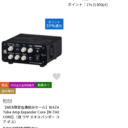
ポイント：1%
(1800pt)
ポイント
10%
還元
新品
動画あり
WEB注文店頭受取可
送料無料
BOSS
【WEB限定在庫処分セール】WAZA
Tube Amp Expander Core [W-TAE
CORE] （技 ワザ エキスパンダー コ
ア ボス）
¥
110,000