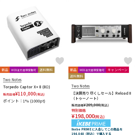
SANWA SUPPLY
SENNHEISER
shin’s music
SHINOS amplifier company Ltd.
Soldano
String Driver
strymon
Suhr Amps
SYNERGY
tc electronic
TECH21
Tone King
Two Notes
Two-Rock
U-Z
Udo Roesner Amps
Universal Audio
unknown
VANDERKLEY
VHT
VOVOX
VOX
WALRUS AUDIO
YAMAHA
ZT Amp
Z-VEX
他
キョーリツ
新品
送料無料
新品
キャンペーン
WEB注文店頭受取可
WEB注文店頭受取可
送料無料
Two Notes
Two Notes
Torpedo Captor X+ 8 (8Ω)
¥
110,000
【決算売り尽くしセール】Reload II
販売価格
(税込)
（トゥーノート）
ポイント：1%
(1000pt)
¥
209,000
販売価格
(税込)
特別価格
¥
198,000
(税込)
Ikebe PRIME に入会してこの商品を
194,040（税込）で購入する