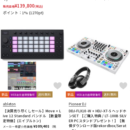
¥
139,800
販売価格
(税込)
ポイント：1%
(1270pt)
新品
送料無料
新品
送料無料
WEB注文店頭受取可
WEB注文店頭受取可
ableton
Pioneer DJ
【決算売り尽くしセール】Move + L
DDJ-FLX10-W + HDJ-X7-S ヘッドホ
ive 12 Standard バンドル 【数量限
ンSET 【ご購入特典 / LT-100B SILV
定特価】(エイブルトン)
ER PCスタンドプレゼント！】【無
償ダウンロード版rekordbox/Serat
¥109,401
メーカー希望小売価格
（税