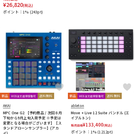
¥
26,820
(税込)
ポイント：1%
(243pt)
新品
送料無料
新品
送料無料
WEB注文店頭受取可
WEB注文店頭受取可
AKAI
ableton
MPC One G2 【予約商品 / 次回８月
Move + Live 12 Suite バンドル (エ
下旬から9月上旬入荷予定 ※予定は
イブルトン)
変更となる場合がございます】【ス
¥
133,400
販売価格
(税込)
タンドアローンサンプラー】(アカ
ポイント：1%
(1212pt)
イ)