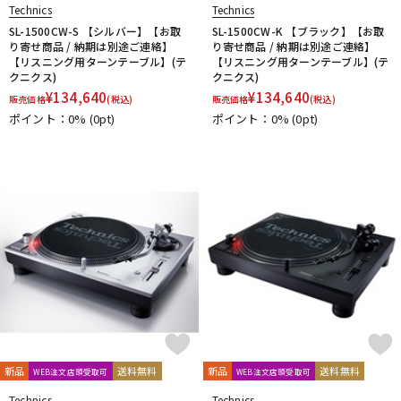
Technics
Technics
SL-1500CW-S 【シルバー】【お取
SL-1500CW-K 【ブラック】【お取
り寄せ商品 / 納期は別途ご連絡】
り寄せ商品 / 納期は別途ご連絡】
【リスニング用ターンテーブル】(テ
【リスニング用ターンテーブル】(テ
クニクス)
クニクス)
¥
134,640
¥
134,640
販売価格
(税込)
販売価格
(税込)
ポイント：0%
(0pt)
ポイント：0%
(0pt)
新品
送料無料
新品
送料無料
WEB注文店頭受取可
WEB注文店頭受取可
Technics
Technics