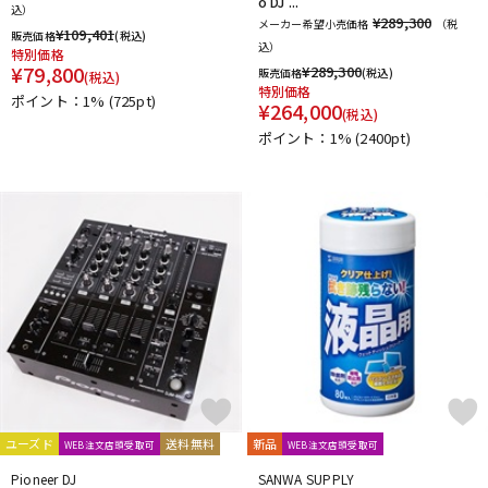
o DJ ...
込）
¥289,300
メーカー希望小売価格
（税
¥
109,401
販売価格
(税込)
込）
特別価格
¥
79,800
¥
289,300
販売価格
(税込)
(税込)
特別価格
ポイント：1%
(725pt)
¥
264,000
(税込)
ポイント：1%
(2400pt)
ユーズド
送料無料
新品
WEB注文店頭受取可
WEB注文店頭受取可
Pioneer DJ
SANWA SUPPLY