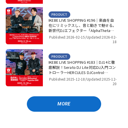
PRODUCT
IKEBE LIVE SHOPPING #196｜楽曲を自
在にリミックスし、音と動きで魅せる。
新世代DJエフェクター「AlphaTheta
RMX-IGNITE」！【presented by パワー
Published:2026-02-15/
Updated:2026-02-
DJ’s 渋谷】
18
PRODUCT
IKEBE LIVE SHOPPING #183｜DJ14と徹
底解説！Serato DJ Lite対応DJ入門コン
トローラーHERCULES DJControl
Inpulse 500！【presented by パワー
Published:2025-12-18/
Updated:2025-12-
DJ’s 渋谷】
20
MORE