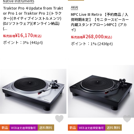
Native Instruments
AKAI
Traktor Pro 4 Update from Trakt
or Pro 1 or Traktor Pro 2 (トラク
MPC Live III Retro 【予約商品 / 入
ター)(ネイティブインストルメンツ)
荷時期未定】【モニタースピーカー
(DJソフトウェア)(オンライン納品)
内蔵スタンドアローンMPC】(アカ
(...
イ)
¥
16,170
¥
268,000
販売価格
(税込)
販売価格
(税込)
ポイント：3%
(441pt)
ポイント：1%
(2436pt)
新品
送料無料
新品
送料無料
WEB注文店頭受取可
WEB注文店頭受取可