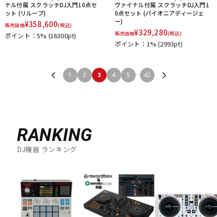
ナル付属 スクラッチDJ入門10点セ
ヴァイナル付属 スクラッチDJ入門1
ット (リループ)
0点セット (パイオニアディージェ
ー)
¥
358,600
販売価格
(税込)
¥
329,280
販売価格
(税込)
ポイント：5%
(16300pt)
ポイント：1%
(2993pt)
...
1
2
3
4
5
42
RANKING
DJ機器 ランキング