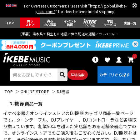
For Overseas Customers: Please visit "
https://global.ikebe-
gakki.com/
" for direct international shipping.
買う
売る
イベント
学割
TOP
店舗一覧
ストア
中古買取
動画
サービス
【重要】熊本県で発生した地震に伴う配送の遅延について(
07月29日
更新)
0
詳細検索
TOP
ONLINE STORE
DJ機器
DJ機器 商品一覧
イケベ楽器店オンラインストアのDJ機器 カテゴリ商品一覧ページ
です。ターンテーブル、DJプレイヤー、DJコントローラなど各種取
り揃えています。創業50年を超えた実店舗もある老舗楽器店ですの
エレキギター
アコギ/エレアコ
で、オンラインストアでのご購入後もご安心ください。DJ機器をは
じめ、その他楽器の買取も積極的に行っていますので、新品だけで