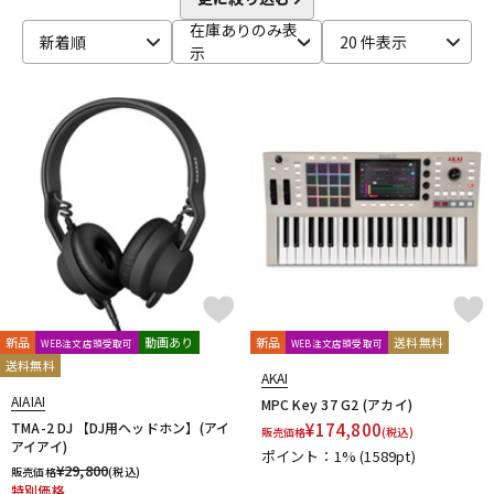
在庫ありのみ表
新着順
20 件表示
示
新品
動画あり
新品
送料無料
WEB注文店頭受取可
WEB注文店頭受取可
送料無料
AKAI
AIAIAI
MPC Key 37 G2 (アカイ)
TMA-2 DJ 【DJ用ヘッドホン】(アイ
¥
174,800
販売価格
(税込)
アイアイ)
ポイント：1%
(1589pt)
¥
29,800
販売価格
(税込)
特別価格