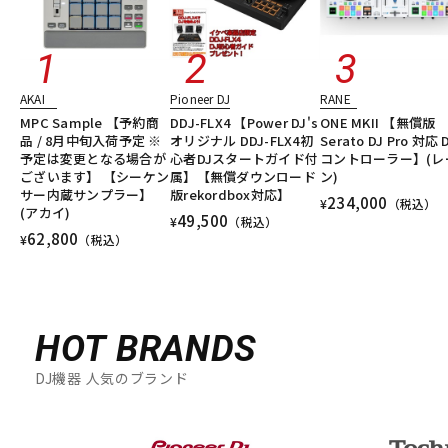
AKAI
Pioneer DJ
RANE
MPC Sample 【予約商
DDJ-FLX4 【Power DJ's
ONE MKII 【無償版
品 / 8月中旬入荷予定 ※
オリジナル DDJ-FLX4初
Serato DJ Pro 対応 
予定は変更となる場合が
心者DJスタートガイド付
コントローラー】(レ
ございます】 【シーケン
属】【無償ダウンロード
ン)
サー内蔵サンプラー】
版rekordbox対応】
234,000
¥
（税込）
(アカイ)
49,500
¥
（税込）
62,800
¥
（税込）
HOT BRANDS
DJ機器 人気のブランド