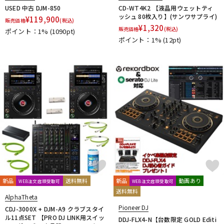
USED 中古 DJM-850
CD-WT4K2 【液晶用ウェットティ
ッシュ 80枚入り】(サンワサプライ)
¥
119,900
販売価格
(税込)
¥
1,320
販売価格
(税込)
ポイント：1%
(1090pt)
ポイント：1%
(12pt)
新品
送料無料
新品
動画あり
WEB注文店頭受取可
WEB注文店頭受取可
送料無料
AlphaTheta
Pioneer DJ
CDJ-3000X + DJM-A9 クラブスタイ
ル11点SET 【PRO DJ LINK用スイッ
DDJ-FLX4-N【台数限定 GOLD Editi