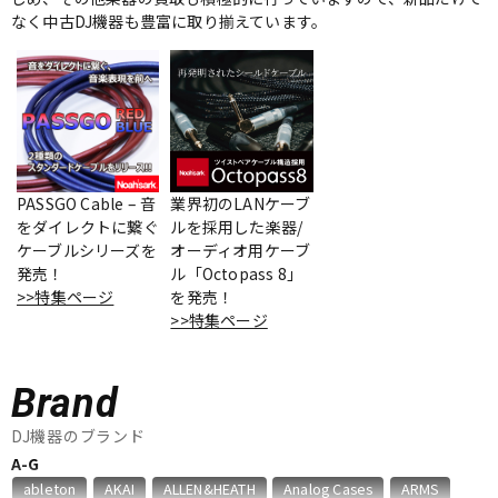
なく中古DJ機器も豊富に取り揃えています。
ベース
ウクレレ
ドラム
パーカッション
キーボード
電子ピアノ
PASSGO Cable – 音
業界初のLANケーブ
をダイレクトに繋ぐ
ルを採用した楽器/
ケーブルシリーズを
オーディオ用ケーブ
発売！
ル「Octopass 8」
管楽器
その他楽器
>>特集ページ
を発売！
>>特集ページ
アンプ
エフェクター
Brand
DJ機器
DTM
DJ機器のブランド
A-G
ableton
AKAI
ALLEN&HEATH
Analog Cases
ARMS