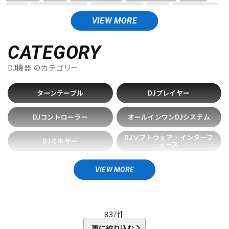
DTM オンライン納品
レコーディング機器
ART
audio-technica
BenidubAudio
CNB
DECKSAVER
DENON
DMSD
E&S
elektron
Erica synths
EXFORM
VIEW MORE
GATOR
gemini
Gravity
配信/ライブ機器
楽器アクセサリ
H-R
CATEGORY
HERCULES
IKO
ION
JICO
Kikutani
KORG
DJ機器
のカテゴリー
KRYNA
MAGMA
MUSIC NOMAD
NAGAOKA
中古
ヴィンテージ
Native Instruments
NOVATION
Numark
Ortofon
ターンテーブル
DJプレイヤー
Oyaide
PHONON
Pioneer DJ
Playdifferently
PRO-STAND
QUIK LOK
QUINTET
RANE
reloop
DJコントローラー
オールインワンDJシステム
Roland
S-Y
DJソフトウェア・インターフ
DJミキサー
ェース
SANWA SUPPLY
SENNHEISER
SEQUENZ
serato
stokyo
Tech
Technics
UDG
unknown
Vermona
DJ用サンプラー・シンセ
DJ用エフェクター
Vestax
V-MODA
YAXI
VIEW MORE
他
DJヘッドフォン
DJ用ケース・バッグ
100SOUNDS
HEADLINER
Thunderplugs
AlphaTheta
DJ.Studio
Hasegawa
DJテーブル
DJアクセサリー
837
件
更に絞り込む