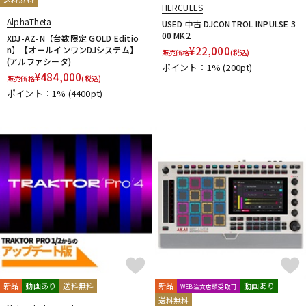
HERCULES
AlphaTheta
USED 中古 DJCONTROL INPULSE 3
00 MK2
XDJ-AZ-N【台数限定 GOLD Editio
n】【オールインワンDJシステム】
¥
22,000
販売価格
(税込)
(アルファシータ)
ポイント：1%
(200pt)
¥
484,000
販売価格
(税込)
ポイント：1%
(4400pt)
新品
動画あり
送料無料
新品
動画あり
WEB注文店頭受取可
送料無料