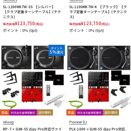
SL-1200MK7W-SS 【シルバー】
SL-1200MK7W-K 【ブラック】【ク
【クラブ定番ターンテーブル】(テク
ラブ定番ターンテーブル】(テクニク
ニクス)
ス)
¥
123,750
¥
123,750
販売価格
(税込)
販売価格
(税込)
ポイント：0%
(0pt)
ポイント：0%
(0pt)
ポイント
5%
還元
新品
送料無料
新品
送料無料
WEB注文店頭受取可
WEB注文店頭受取可
reloop
Pioneer DJ
RP-7 + DJM-S5 djay Pro対応ヴァイ
PLX-1000 + DJM-S5 djay Pro対応