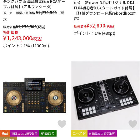
チングハブ & 高品質USB＆RCAケー
on】【Power DJ'sオリジナル DDJ-
ブル付属】(アルファシータ)
FLX4初心者DJスタートガイド付属】
¥1,270,500
メーカー希望小売価格
（税
【無償ダウンロード版rekordbox対
応】
込）
¥
52,800
¥
1,270,500
販売価格
(税込)
販売価格
(税込)
特別価格
ポイント：1%
(480pt)
¥
1,243,000
(税込)
ポイント：1%
(11300pt)
新品
動画あり
ユーズド
WEB注文店頭受取可
WEB注文店頭受取可
送料無料