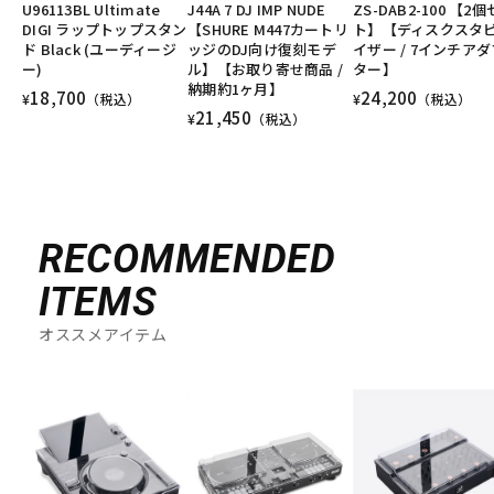
U96113BL Ultimate
J44A 7 DJ IMP NUDE
ZS-DAB2-100 【2
DIGI ラップトップスタン
【SHURE M447カートリ
ト】【ディスクスタ
ド Black (ユーディージ
ッジのDJ向け復刻モデ
イザー / 7インチアダ
ー)
ル】【お取り寄せ商品 /
ター】
納期約1ヶ月】
18,700
24,200
¥
（税込）
¥
（税込）
21,450
¥
（税込）
RECOMMENDED
ITEMS
オススメアイテム