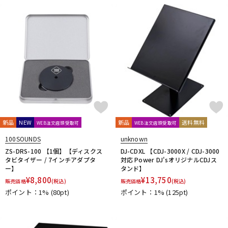
新品
NEW
新品
送料無料
WEB注文店頭受取可
WEB注文店頭受取可
100SOUNDS
unknown
ZS-DRS-100 【1個】【ディスクス
DJ-CDXL 【CDJ-3000X / CDJ-3000
タビタイザー / 7インチアダプタ
対応 Power DJ'sオリジナルCDJス
ー】
タンド】
¥
8,800
¥
13,750
販売価格
(税込)
販売価格
(税込)
ポイント：1%
(80pt)
ポイント：1%
(125pt)