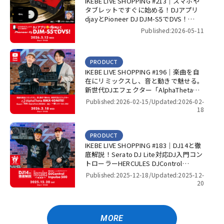
IKEBE LIVE SHOPPING #213｜スマホや
タブレットですぐに始める！DJアプリ
djayとPioneer DJ DJM-S5でDVS！
【presented by パワーDJ’s 渋谷】
Published:2026-05-11
PRODUCT
IKEBE LIVE SHOPPING #196｜楽曲を自
在にリミックスし、音と動きで魅せる。
新世代DJエフェクター「AlphaTheta
RMX-IGNITE」！【presented by パワー
Published:2026-02-15/
Updated:2026-02-
DJ’s 渋谷】
18
PRODUCT
IKEBE LIVE SHOPPING #183｜DJ14と徹
底解説！Serato DJ Lite対応DJ入門コン
トローラーHERCULES DJControl
Inpulse 500！【presented by パワー
Published:2025-12-18/
Updated:2025-12-
DJ’s 渋谷】
20
MORE