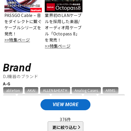
ベース
ウクレレ
PASSGO Cable – 音
業界初のLANケーブ
をダイレクトに繋ぐ
ルを採用した楽器/
ケーブルシリーズを
オーディオ用ケーブ
ドラム
パーカッション
発売！
ル「Octopass 8」
>>特集ページ
を発売！
>>特集ページ
キーボード
電子ピアノ
Brand
管楽器
その他楽器
DJ機器のブランド
A-G
ableton
AKAI
ALLEN&HEATH
Analog Cases
ARMS
アンプ
エフェクター
ART
audio-technica
BenidubAudio
CNB
DECKSAVER
DENON
DMSD
E&S
elektron
Erica synths
EXFORM
VIEW MORE
GATOR
gemini
Gravity
DJ機器
DTM
H-R
376
件
HERCULES
IKO
ION
JICO
Kikutani
KORG
更に絞り込む