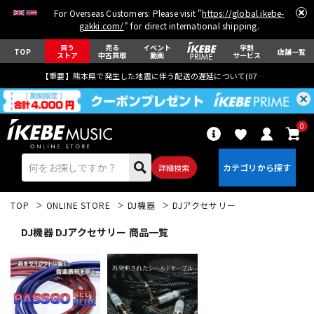
For Overseas Customers: Please visit "
https://global.ikebe-
gakki.com/
" for direct international shipping.
買う
売る
イベント
学割
TOP
店舗一覧
ストア
中古買取
動画
サービス
【重要】熊本県で発生した地震に伴う配送の遅延について(
07月29日
更新)
0
詳細検索
TOP
ONLINE STORE
DJ機器
DJアクセサリー
DJ機器 DJアクセサリー 商品一覧
エレキギター
アコギ/エレアコ