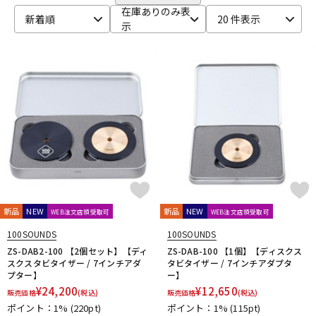
KRYNA
MAGMA
MUSIC NOMAD
NAGAOKA
DTM オンライン納品
レコーディング機器
在庫ありのみ表
新着順
20 件表示
Native Instruments
NOVATION
Numark
Ortofon
示
Oyaide
PHONON
Pioneer DJ
Playdifferently
PRO-STAND
QUIK LOK
QUINTET
RANE
reloop
配信/ライブ機器
楽器アクセサリ
Roland
S-Y
SANWA SUPPLY
SENNHEISER
SEQUENZ
serato
中古
ヴィンテージ
stokyo
Tech
Technics
UDG
unknown
Vermona
Vestax
V-MODA
YAXI
他
100SOUNDS
HEADLINER
Thunderplugs
AlphaTheta
DJ.Studio
Hasegawa
新品
NEW
新品
NEW
WEB注文店頭受取可
WEB注文店頭受取可
100SOUNDS
100SOUNDS
ZS-DAB2-100 【2個セット】【ディ
ZS-DAB-100 【1個】【ディスクス
スクスタビタイザー / 7インチアダ
タビタイザー / 7インチアダプタ
プター】
ー】
¥
24,200
¥
12,650
販売価格
(税込)
販売価格
(税込)
ポイント：1%
(220pt)
ポイント：1%
(115pt)