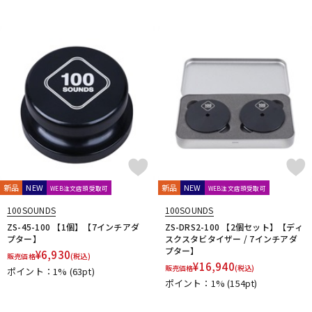
新品
NEW
新品
NEW
WEB注文店頭受取可
WEB注文店頭受取可
100SOUNDS
100SOUNDS
ZS-45-100 【1個】【7インチアダ
ZS-DRS2-100 【2個セット】【ディ
プター】
スクスタビタイザー / 7インチアダ
プター】
¥
6,930
販売価格
(税込)
¥
16,940
販売価格
(税込)
ポイント：1%
(63pt)
ポイント：1%
(154pt)