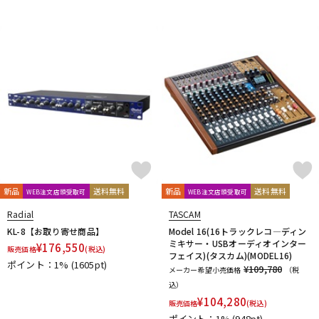
新品
送料無料
新品
送料無料
WEB注文店頭受取可
WEB注文店頭受取可
Radial
TASCAM
KL-8【お取り寄せ商品】
Model 16(16トラックレコ―ディン
ミキサー・USBオーディオインター
¥
176,550
販売価格
(税込)
フェイス)(タスカム)(MODEL16)
ポイント：1%
(1605pt)
¥109,780
メーカー希望小売価格
（税
込）
¥
104,280
販売価格
(税込)
ポイント：1%
(948pt)