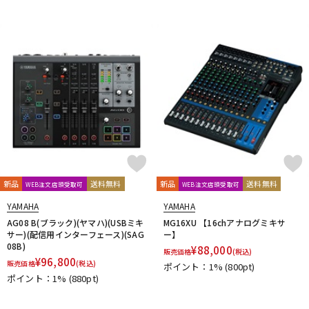
新品
送料無料
新品
送料無料
WEB注文店頭受取可
WEB注文店頭受取可
YAMAHA
YAMAHA
AG08 B(ブラック)(ヤマハ)(USBミキ
MG16XU 【16chアナログミキサ
サー)(配信用インターフェース)(SAG
ー】
08B)
¥
88,000
販売価格
(税込)
¥
96,800
販売価格
(税込)
ポイント：1%
(800pt)
ポイント：1%
(880pt)