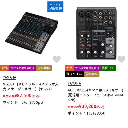
ポイント
5%
還元
新品
送料無料
新品
動画あり
WEB注文店頭受取可
WEB注文店頭受取可
弾きやすい
送料無料
YAMAHA
YAMAHA
MG16X 【8モノラル + 4ステレオ入
力 アナログミキサー】(ヤマハ)
AG06MK2 B(ヤマハ)(USBミキサー)
¥
82,500
(配信用インターフェース)(SAG06M
販売価格
(税込)
K2B)
ポイント：5%
(3750pt)
¥
30,800
販売価格
(税込)
ポイント：1%
(280pt)