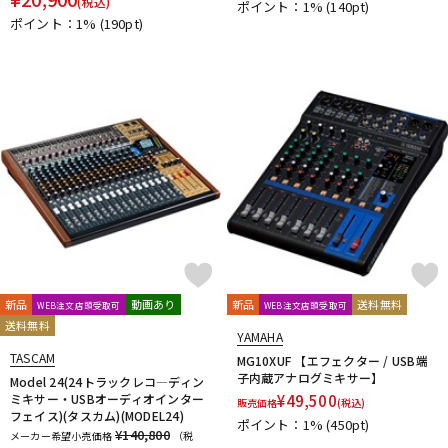
(税込)
ポイント：1%
(140pt)
ポイント：1%
(190pt)
新品
動画あり
新品
送料無料
WEB注文店頭受取可
WEB注文店頭受取可
送料無料
YAMAHA
TASCAM
MG10XUF 【エフェクター / USB端
子内蔵アナログミキサー】
Model 24(24トラックレコ―ディン
ミキサー・USBオーディオインター
¥
49,500
販売価格
(税込)
フェイス)(タスカム)(MODEL24)
ポイント：1%
(450pt)
¥140,800
メーカー希望小売価格
（税