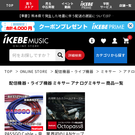
買う
売る
イベント
学割
TOP
店舗一覧
ストア
中古買取
動画
サービス
【重要】熊本県で発生した地震に伴う配送の遅延について(
07月29日
更新)
0
詳細検索
TOP
ONLINE STORE
配信機器・ライブ機器
ミキサー
アナロ
配信機器・ライブ機器 ミキサー アナログミキサー 商品一覧
エレキギター
アコギ/エレアコ
ベース
ウクレレ
PASSGO Cable – 音
業界初のLANケーブ