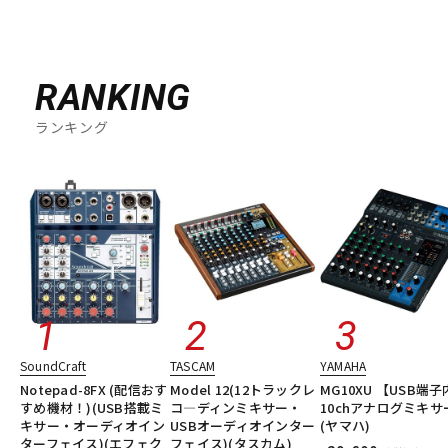
RANKING
ランキング
SoundCraft
TASCAM
YAMAHA
Notepad-8FX (配信おす
Model 12(12トラックレ
MG10XU 【USB端
すめ機材！)(USB搭載ミ
コ―ディンミキサー・
10chアナログミキサ
キサー・オーディオイン
USBオーディオインター
(ヤマハ)
ターフェイス)(エフェク
フェイス)(タスカム)