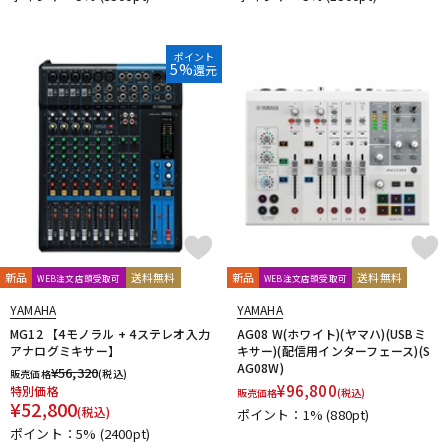
ポイント
5%
還元
新品
送料無料
新品
送料無料
WEB注文店頭受取可
WEB注文店頭受取可
YAMAHA
YAMAHA
MG12 【4モノラル + 4ステレオ入力
AG08 W(ホワイト)(ヤマハ)(USBミ
アナログミキサー】
キサー)(配信用インターフェース)(S
AG08W)
¥
56,320
販売価格
(税込)
¥
96,800
特別価格
販売価格
(税込)
¥
52,800
(税込)
ポイント：1%
(880pt)
ポイント：5%
(2400pt)