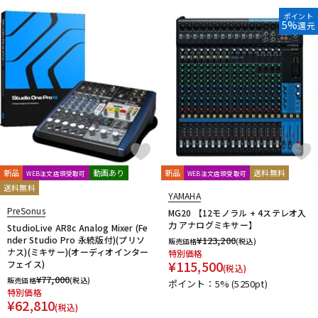
Radial
RODE
Roland
ポイント
配信/ライブ機器
楽器アクセサリ
5%
還元
S-Z
SANWA SUPPLY
sE Electronics
SENNHEISER
SHURE
SoundCraft
SSL(Solid State Logic)
Steinberg
TAMA
中古
ヴィンテージ
TANNOY
TASCAM
TOMOCA
Triprop
ULTIMATE
unknown
VERY-Q
VOVOX
YAMAHA
ZOOM
他
キョーリツ
MUSIN
AlphaTheta
新品
動画あり
新品
送料無料
WEB注文店頭受取可
WEB注文店頭受取可
送料無料
YAMAHA
PreSonus
MG20 【12モノラル + 4ステレオ入
力 アナログミキサー】
StudioLive AR8c Analog Mixer (Fe
nder Studio Pro 永続版付)(プリソ
¥
123,200
販売価格
(税込)
ナス)(ミキサー)(オーディオインター
特別価格
¥
115,500
フェイス)
(税込)
¥
77,000
販売価格
(税込)
ポイント：5%
(5250pt)
特別価格
¥
62,810
(税込)