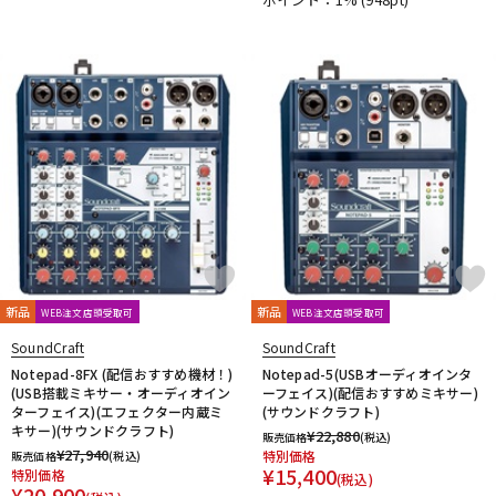
新品
新品
WEB注文店頭受取可
WEB注文店頭受取可
SoundCraft
SoundCraft
Notepad-8FX (配信おすすめ機材！)
Notepad-5(USBオーディオインタ
(USB搭載ミキサー・オーディオイン
ーフェイス)(配信おすすめミキサー)
ターフェイス)(エフェクター内蔵ミ
(サウンドクラフト)
キサー)(サウンドクラフト)
¥
22,880
販売価格
(税込)
¥
27,940
特別価格
販売価格
(税込)
¥
15,400
特別価格
(税込)
¥
20,900