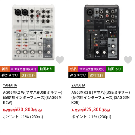
新品
動画あり
新品
動画あり
WEB注文店頭受取可
WEB注文店頭受取可
弾きやすい
送料無料
弾きやすい
送料無料
YAMAHA
YAMAHA
AG06MK2 W(ヤマハ)(USBミキサー)
AG03MK2 B(ヤマハ)(USBミキサー)
(配信用インターフェース)(SAG06M
(配信用インターフェース)(SAG03M
K2W)
K2B)
¥
30,800
¥
25,300
販売価格
(税込)
販売価格
(税込)
ポイント：1%
(280pt)
ポイント：1%
(230pt)