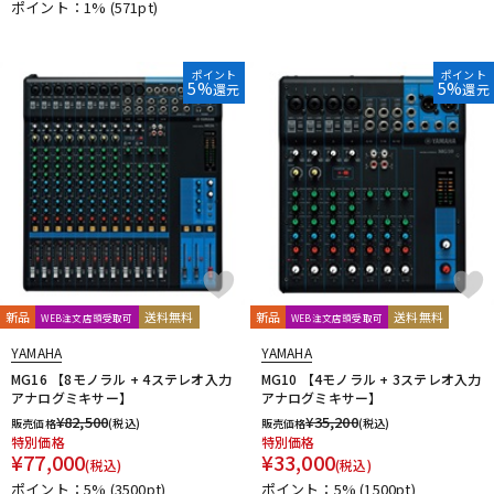
ポイント：1%
(571pt)
ポイント
ポイント
5%
5%
還元
還元
新品
送料無料
新品
送料無料
WEB注文店頭受取可
WEB注文店頭受取可
YAMAHA
YAMAHA
MG16 【8モノラル + 4ステレオ入力
MG10 【4モノラル + 3ステレオ入力
アナログミキサー】
アナログミキサー】
¥
82,500
¥
35,200
販売価格
(税込)
販売価格
(税込)
特別価格
特別価格
¥
77,000
¥
33,000
(税込)
(税込)
ポイント：5%
(3500pt)
ポイント：5%
(1500pt)