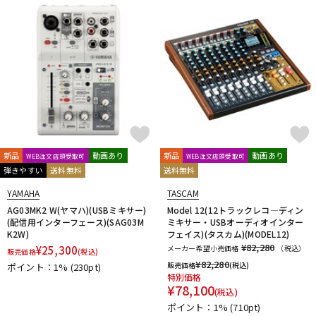
新品
動画あり
新品
動画あり
WEB注文店頭受取可
WEB注文店頭受取可
弾きやすい
送料無料
送料無料
YAMAHA
TASCAM
AG03MK2 W(ヤマハ)(USBミキサー)
Model 12(12トラックレコ―ディン
(配信用インターフェース)(SAG03M
ミキサー・USBオーディオインター
K2W)
フェイス)(タスカム)(MODEL12)
¥82,280
¥
25,300
メーカー希望小売価格
（税込）
販売価格
(税込)
¥
82,280
販売価格
(税込)
ポイント：1%
(230pt)
特別価格
¥
78,100
(税込)
ポイント：1%
(710pt)