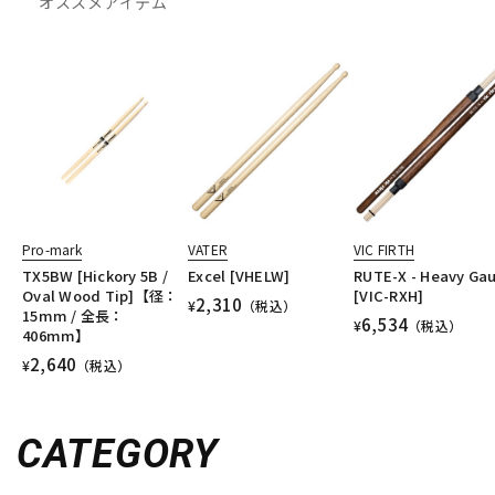
オススメアイテム
Pro-mark
VATER
VIC FIRTH
TX5BW [Hickory 5B /
Excel [VHELW]
RUTE-X - Heavy Ga
Oval Wood Tip]【径：
[VIC-RXH]
2,310
¥
（税込）
15mm / 全長：
6,534
¥
（税込）
406mm】
2,640
¥
（税込）
CATEGORY