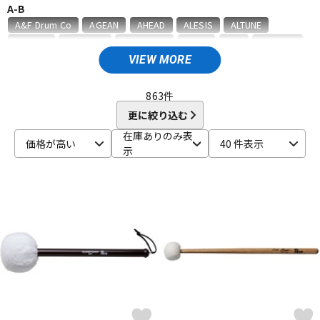
A-B
ベース
ウクレレ
A&F Drum Co
AGEAN
AHEAD
ALESIS
ALTUNE
Amedia
ammoon
AQUARIAN
ASPR
ATV
AWOWO
AYOTTE
basiner
BASS DRUM O's
Beato
VIEW MORE
ドラム
パーカッション
BIG FAT SNARE DRUM
BONNEY DRUM JAPAN
Bosphorus
Brady
BRITISH DRUM
Brush Fire
BURR FINE COFFEE
863
件
C-D
更に絞り込む
キーボード
電子ピアノ
CANOPUS
COO design
Craig Lauritsen
Craviotto
在庫ありのみ表
価格が高い
40 件表示
CYMBAG
CYMPAD
Daiking Corporation
DANMAR
示
DDEQ Drum Device Equipment
ddrum
Dragonfly Percussion
管楽器
その他楽器
DRUM CLIP
Drum Dial
Drum Gym
Drummers Base
Drummer's Grip
DRUMMERS TOP TEAM
Dunnett
dw
E-G
アンプ
エフェクター
ECO MUSIC
Ellis Cymbal
ELLIS ISLAND
emjmod
EVANS
Evetts Drum Company
fibes
Flix
Funch Cymbals
GATOR
Gibraltar
GORILLA SNOT
GOSTRAY
GRETSCH
DJ機器
DTM
GrooveTech Tools
Grover Pro Percussion
GRUV-X
H-K