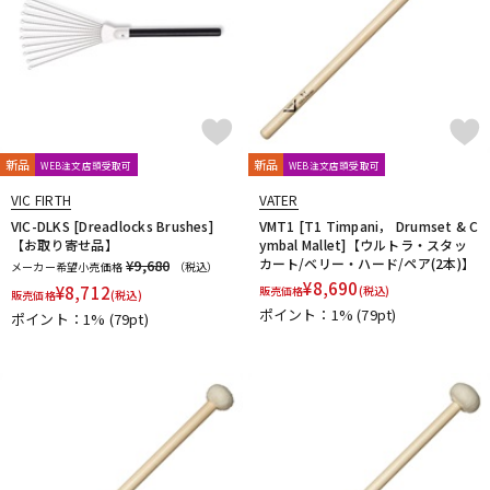
新品
新品
WEB注文店頭受取可
WEB注文店頭受取可
VIC FIRTH
VATER
VIC-DLKS [Dreadlocks Brushes]
VMT1 [T1 Timpani， Drumset & C
【お取り寄せ品】
ymbal Mallet]【ウルトラ・スタッ
カート/ベリー・ハード/ペア(2本)】
¥9,680
メーカー希望小売価格
（税込）
¥
8,690
¥
8,712
販売価格
(税込)
販売価格
(税込)
ポイント：1%
(79pt)
ポイント：1%
(79pt)