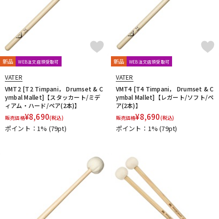
新品
新品
WEB注文店頭受取可
WEB注文店頭受取可
VATER
VATER
VMT2 [T2 Timpani， Drumset & C
VMT4 [T4 Timpani， Drumset & C
ymbal Mallet]【スタッカート/ミデ
ymbal Mallet]【レガート/ソフト/ペ
ィアム・ハード/ペア(2本)】
ア(2本)】
¥
8,690
¥
8,690
販売価格
(税込)
販売価格
(税込)
ポイント：1%
(79pt)
ポイント：1%
(79pt)