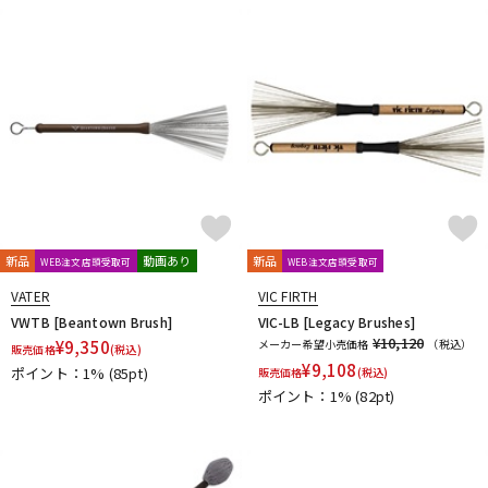
新品
動画あり
新品
WEB注文店頭受取可
WEB注文店頭受取可
VATER
VIC FIRTH
VWTB [Beantown Brush]
VIC-LB [Legacy Brushes]
¥10,120
¥
9,350
メーカー希望小売価格
（税込）
販売価格
(税込)
¥
9,108
ポイント：1%
(85pt)
販売価格
(税込)
ポイント：1%
(82pt)