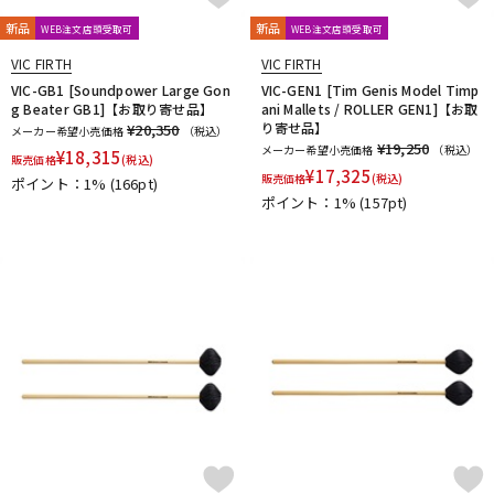
HARD CASE
HUDSON MUSIC
Ikebe Original
DTM オンライン納品
レコーディング機器
Inami Custom Drums
INDe
Innovative Percussion
新品
新品
WEB注文店頭受取可
WEB注文店頭受取可
Istanbul
Istanbul／Agop
Istanbul／Mehmet
VIC FIRTH
VIC FIRTH
JOE MONTINERI
JOHNNY RABB DRUMSTICKS
K.M.K
KC
VIC-GB1 [Soundpower Large Gon
VIC-GEN1 [Tim Genis Model Timp
配信/ライブ機器
楽器アクセサリ
Kentville Drums
KEPLINGER DRUMS
Kick Block
Kikutani
g Beater GB1]【お取り寄せ品】
ani Mallets / ROLLER GEN1]【お取
り寄せ品】
¥20,350
メーカー希望小売価格
（税込）
kitano
KORG
KUPPMEN
¥19,250
メーカー希望小売価格
（税込）
¥
18,315
販売価格
(税込)
L-N
¥
17,325
中古
ヴィンテージ
販売価格
(税込)
ポイント：1%
(166pt)
LERNI
LOS CABOS
LP
Ludwig
MAPEX
Masterwork
ポイント：1%
(157pt)
MATT BETTIS
MAXTONE
MEDELI
MEINL
MONO
M's
MUSIC NOMAD
MUSIC WORKS
NATAL
Negi Drums
No Brand
NOBLE&COOLEY
Nord（CLAVIA）
O-P
OCDP
OFFWORLD Percussion
ONETONE
oruga
Overtone Labs
PACKEN
Pad Corporation
PAiSTe
pdp by DW
Pearl
PLAYWOOD
PORK PIE
PREMiER
Pro Logix
Pro-mark
PROMUCO
Protection Racket
puresound percussion
R-S
Regal Tip
REMO
Reunion Blues
Revolution Drum