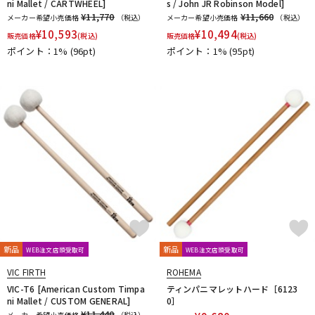
ni Mallet / CARTWHEEL]
s / John JR Robinson Model]
¥11,770
¥11,660
メーカー希望小売価格
（税込）
メーカー希望小売価格
（税込）
¥
10,593
¥
10,494
販売価格
(税込)
販売価格
(税込)
ポイント：1%
(96pt)
ポイント：1%
(95pt)
新品
新品
WEB注文店頭受取可
WEB注文店頭受取可
VIC FIRTH
ROHEMA
VIC-T6 [American Custom Timpa
ティンパニマレットハード［6123
ni Mallet / CUSTOM GENERAL]
0］
¥11,440
メーカー希望小売価格
（税込）