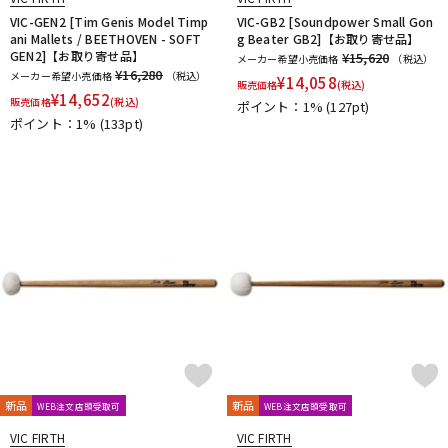
VIC-GEN2 [Tim Genis Model Timp
VIC-GB2 [Soundpower Small Gon
ani Mallets / BEETHOVEN - SOFT
g Beater GB2]【お取り寄せ品】
GEN2]【お取り寄せ品】
¥15,620
メーカー希望小売価格
（税込）
¥16,280
メーカー希望小売価格
（税込）
¥
14,058
販売価格
(税込)
¥
14,652
販売価格
(税込)
ポイント：1%
(127pt)
ポイント：1%
(133pt)
新品
新品
WEB注文店頭受取可
WEB注文店頭受取可
VIC FIRTH
VIC FIRTH