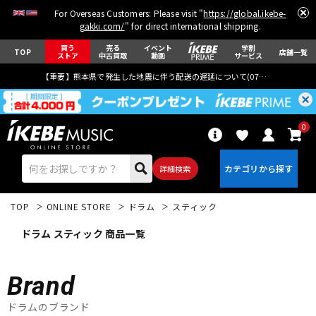
For Overseas Customers: Please visit "
https://global.ikebe-
gakki.com/
" for direct international shipping.
買う
売る
イベント
学割
TOP
店舗一覧
ストア
中古買取
動画
サービス
【重要】熊本県で発生した地震に伴う配送の遅延について(
07月29日
更新)
0
詳細検索
TOP
ONLINE STORE
ドラム
スティック
ドラム スティック 商品一覧
Brand
エレキギター
アコギ/エレアコ
ドラムのブランド