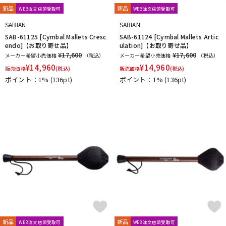
riddim
RimRiser
Ring-O
Robokey
ROC-N-SOC
新品
新品
WEB注文店頭受取可
WEB注文店頭受取可
Rogers
ROHEMA
Roland
R-TOM
SABIAN
Safe Ears
SABIAN
SABIAN
SAKAE DRUMS
SAKAE OSAKA HERITAGE
SAB-61125 [Cymbal Mallets Cresc
SAB-61124 [Cymbal Mallets Artic
Schlagwerk Percussion
SJC Custom Drums
SKB
endo]【お取り寄せ品】
ulation]【お取り寄せ品】
¥17,600
¥17,600
SlapKlatz
Slingerland
SONOR
SPINBAL
SPIZZICHINO
メーカー希望小売価格
（税込）
メーカー希望小売価格
（税込）
¥
14,960
¥
14,960
Super Light
販売価格
(税込)
販売価格
(税込)
ポイント：1%
(136pt)
ポイント：1%
(136pt)
T-Z
TACKLE INSTRUMENT
TAMA
TAMBURO
TARA:NOME products
T-Cymbals
TECHRA
The Hand
Tight Screw
TOSCO
Trick drums
Turkish
UFIP
VATER
VIC FIRTH
VK DRUMS
VOX
WAMBOOKA
wincent
WorldMax
YAMAHA
Zildjian
他
キョーリツ
リットーミュージック
建光ドラム工房
小出 koide
FRANKEN CYMBAL
Dr.Case
ぼっち・ざ・ろっく！
Tandem Drums
新品
新品
WEB注文店頭受取可
WEB注文店頭受取可