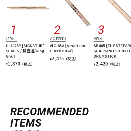
LERNI
VIC FIRTH
MEINL
H-142SY [SIGNATURE
VIC-85A [American
SB605 [EL ESTEPAR
SERIES / 勢喜遊/King
Classic 85A]
SIBERIANO SIGNAT
Gnu]
DRUMSTICK]
2,475
¥
（税込）
1,870
2,420
¥
（税込）
¥
（税込）
RECOMMENDED
ITEMS