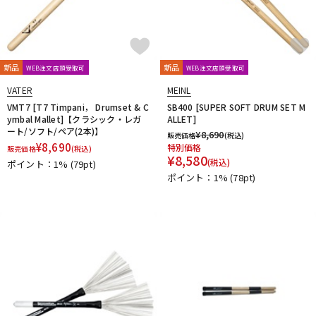
新品
新品
WEB注文店頭受取可
WEB注文店頭受取可
VATER
MEINL
VMT7 [T7 Timpani， Drumset & C
SB400 [SUPER SOFT DRUM SET M
ymbal Mallet]【クラシック・レガ
ALLET]
ート/ソフト/ペア(2本)】
¥
8,690
販売価格
(税込)
¥
8,690
特別価格
販売価格
(税込)
¥
8,580
(税込)
ポイント：1%
(79pt)
ポイント：1%
(78pt)