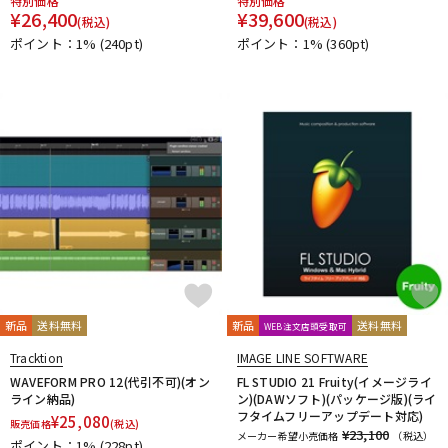
特別価格
特別価格
¥
26,400
¥
39,600
(税込)
(税込)
ポイント：1%
(240pt)
ポイント：1%
(360pt)
新品
送料無料
新品
送料無料
WEB注文店頭受取可
Tracktion
IMAGE LINE SOFTWARE
WAVEFORM PRO 12(代引不可)(オン
FL STUDIO 21 Fruity(イメージライ
ライン納品)
ン)(DAWソフト)(パッケージ版)(ライ
フタイムフリーアップデート対応)
¥
25,080
販売価格
(税込)
¥23,100
メーカー希望小売価格
（税込）
ポイント：1%
(228pt)