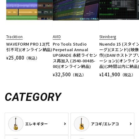
Tracktion
AVID
Steinberg
WAVEFORM PRO 12(代
Pro Tools Studio
Nuendo 15 (スタイ
引不可)(オンライン納品)
Perpetual Annual
ーグ)(ヌエンド)(映
UPGRADE 永続ライセン
作)(DAWホストアプ
25,080
¥
（税込）
ス再加入 (2540-00485-
ーション)(オンライ
00)(オンライン納品)
品)(2時間以内に納品
32,500
141,900
¥
（税込）
¥
（税込）
CATEGORY
エレキギター
アコギ/エレアコ