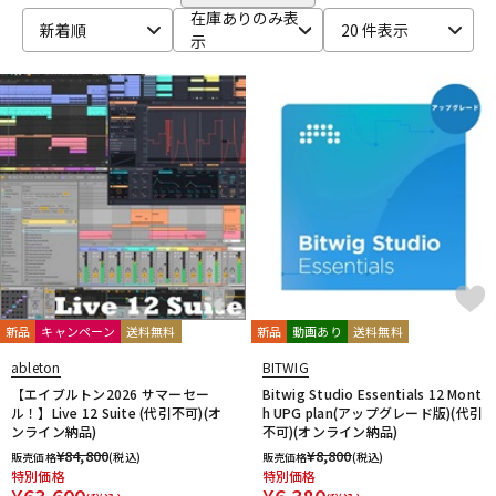
CRYPTON
DTM オンライン納品
レコーディング機器
在庫ありのみ表
新着順
20 件表示
D-I
示
DAHUA
DECKSAVER
DiGiGrid
DOTEC AUDIO
EAST WEST
ENHANCIA
ESI
Eventide
Expressive E
配信/ライブ機器
楽器アクセサリ
FabFilter
FLUX::
Focusrite
Future Audio Workshop
GARRITAN
GATOR Frameworks
GRACE design
HEAVYOCITY
HEiL SOUND
HERCULES
ICON
中古
ヴィンテージ
iConnectivity
IK Multimedia
Ikebe Original
IMAGE LINE SOFTWARE
Inspired Acoustics
INTERNET
iZotope
K-N
KAWAI
KAWAII FUTURESAMPLES
KENTON
Kikutani
Klevgrand
KORG
Krotos
LEWITT
Lexicon
Lynx
新品
キャンペーン
送料無料
新品
動画あり
送料無料
MACKIE
M-AUDIO
McDSP
MIDIPLUS
MONSTER CABLE
ableton
BITWIG
moog
MOTU
MUTEC
Native Instruments
【エイブルトン2026 サマーセー
Bitwig Studio Essentials 12 Mont
Nektar Technology
NEUMANN
NOVATION
Nugen Audio
ル！】Live 12 Suite (代引不可)(オ
h UPG plan(アップグレード版)(代引
ンライン納品)
不可)(オンライン納品)
O-R
¥
84,800
¥
8,800
販売価格
(税込)
販売価格
(税込)
OVERLOUD
Oyaide
Pearl
PG Music
Pitch Innovations
特別価格
特別価格
Plugin Alliance
POLYVERSE
Positive Grid
PreSonus
¥
63,600
¥
6,380