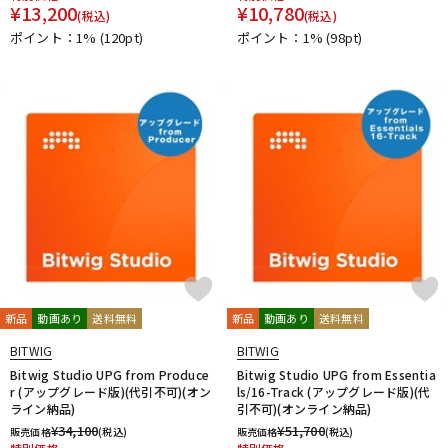
¥
13,200
¥
10,780
(税込)
(税込)
ポイント：1%
(120pt)
ポイント：1%
(98pt)
新品
動画あり
送料無料
新品
動画あり
送料無料
BITWIG
BITWIG
Bitwig Studio UPG from Produce
Bitwig Studio UPG from Essentia
r (アップグレード版)(代引不可)(オン
ls/16-Track (アップグレード版)(代
ライン納品)
引不可)(オンライン納品)
¥
34,100
¥
51,700
販売価格
(税込)
販売価格
(税込)