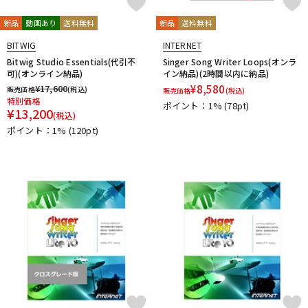
新品
動画あり
送料無料
新品
送料無料
BITWIG
INTERNET
Bitwig Studio Essentials(代引不
Singer Song Writer Loops(オンラ
可)(オンライン納品)
イン納品)(2時間以内に納品)
¥
17,600
¥
8,580
販売価格
(税込)
販売価格
(税込)
特別価格
ポイント：1%
(78pt)
¥
13,200
(税込)
ポイント：1%
(120pt)