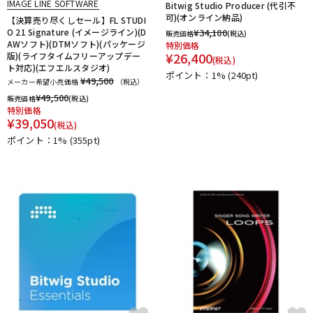
IMAGE LINE SOFTWARE
Bitwig Studio Producer (代引不
可)(オンライン納品)
【決算売り尽くしセール】FL STUDI
O 21 Signature (イメージライン)(D
¥
34,100
販売価格
(税込)
AWソフト)(DTMソフト)(パッケージ
特別価格
¥
26,400
版)(ライフタイムフリーアップデー
(税込)
ト対応)(エフエルスタジオ)
ポイント：1%
(240pt)
¥49,500
メーカー希望小売価格
（税込）
¥
49,500
販売価格
(税込)
特別価格
¥
39,050
(税込)
ポイント：1%
(355pt)