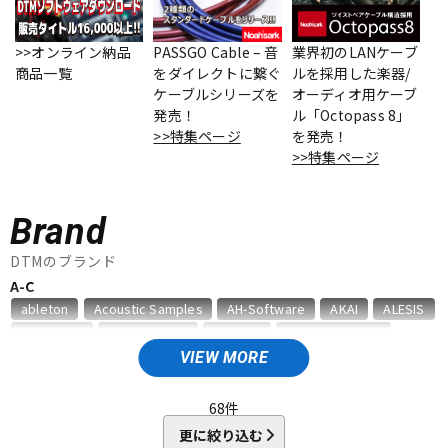
ベース
ウクレレ
>>オンライン納品
PASSGO Cable – 音
業界初のLANケーブ
商品一覧
をダイレクトに繋ぐ
ルを採用した楽器/
ケーブルシリーズを
オーディオ用ケーブ
ドラム
パーカッション
発売！
ル「Octopass 8」
>>特集ページ
を発売！
>>特集ページ
キーボード
電子ピアノ
Brand
管楽器
その他楽器
DTMのブランド
A-C
ableton
Acoustic Samples
AH-Software
AKAI
ALESIS
アンプ
エフェクター
AMS Neve
Analog Cases
Antares
Antelope Audio
APOGEE
Artiphon
ARTRIG
Arturia
ATL.INC
audient
VIEW MORE
Audioease
audio-technica
AVID
BestService
BFD
DJ機器
DTM
BITWIG
Blackstar
BOSS
celemony
Cevio
68
件
CINESAMPLES
CME PRO
CRIMSON TECHNOLOGY
更に絞り込む