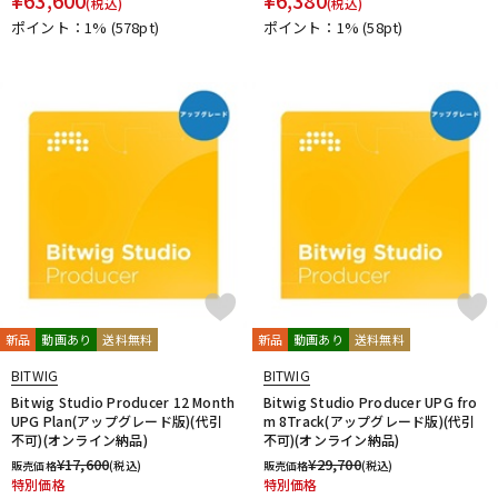
(税込)
(税込)
PrismSound
PROJECT SAM
Prominy
Radial
ポイント：1%
(578pt)
ポイント：1%
(58pt)
Rational Acoustics
Rob Papen
RODE
Roland
ROLI
RUPERT NEVE DESIGNS
S-T
SANWA SUPPLY
SENNHEISER
serato
SHURE
SLATE AUDIO
SlateDigital
Softube
Sonarworks
Sonic Studio
Sonnox
SoundToys
SPECTRASONICS
SSL(Solid State Logic)
Steinberg
Steven Slate Audio
stokyo
STREZOV SAMPLING
Studiologic
SynchroArts
SYNTHOGY
TAC SYSTEM
TASCAM
tc electronic
TC helicon
Teenage Engineering
Thrustmaster
TOONTRACK
Tracktion
TRUE DYNA
新品
動画あり
送料無料
新品
動画あり
送料無料
U-Z
UDG
u-he（ユーヒー）
UJAM
Universal Audio
BITWIG
BITWIG
unknown
UVI
Vengeance Sound
VI Labs
VIENNA
Bitwig Studio Producer 12 Month
Bitwig Studio Producer UPG fro
UPG Plan(アップグレード版)(代引
m 8Track(アップグレード版)(代引
Vital Arts
Waldorf
Wave Machine Labs
WaveDNA
不可)(オンライン納品)
不可)(オンライン納品)
WAVES
Whirlwind
XFER RECORDS
xlnaudio
XSONIC
¥
17,600
¥
29,700
販売価格
(税込)
販売価格
(税込)
YAMAHA
ZAOR
ZOOM
特別価格
特別価格