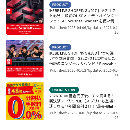
PRODUCT
IKEBE LIVE SHOPPING #207｜ギタリス
ト必見！深紅のUSBオーディオインター
フェイス Focusrite Scarlett を使い倒
せ！【presented by パワーレック】
Published:2026-04-06/
Updated:2026-04-
16
PRODUCT
IKEBE LIVE SHOPPING #188｜“音の違
い”を本音比較！SSLが現代に甦らせた
伝説のコンソールサウンド「Revival
4000」＆「Super 9000」【presented
Published:2026-01-12/
Updated:2026-01-
by パワーレック】
14
ONLINE STORE
2026.07.08 審査完了後、すぐ買える！
新決済アプリSPLIE（スプリ）も登場！
迷うなら“4年間金利ゼロ！”最長48回 無
金利キャンペーン
Published:2025-10-01/
Updated:2026-07-
08