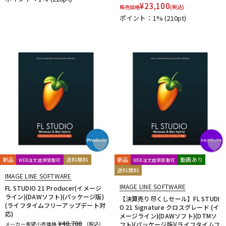
¥
23,100
販売価格
(税込)
ポイント：1%
(210pt)
新品
送料無料
新品
動画あり
WEB注文店頭受取可
WEB注文店頭受取可
送料無料
IMAGE LINE SOFTWARE
IMAGE LINE SOFTWARE
FL STUDIO 21 Producer(イメージ
ライン)(DAWソフト)(パッケージ版)
【決算売り尽くしセール】FL STUDI
(ライフタイムフリーアップデート対
O 21 Signature クロスグレード (イ
応)
メージライン)(DAWソフト)(DTMソ
¥40,700
メーカー希望小売価格
（税込）
フト)(パッケージ版)(ライフタイムフ