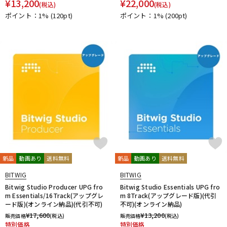
¥
13,200
¥
22,000
他
(税込)
(税込)
ポイント：1%
(120pt)
ポイント：1%
(200pt)
1st PLACE
360 Reality Audio
RELAB Development
FREQPORT
Glorious
Mntra
Minimal Audio
cmf by NOTHING
新品
動画あり
送料無料
新品
動画あり
送料無料
BITWIG
BITWIG
Bitwig Studio Producer UPG fro
Bitwig Studio Essentials UPG fro
m Essentials/16Track(アップグレ
m 8Track(アップグレード版)(代引
ード版)(オンライン納品)(代引不可)
不可)(オンライン納品)
¥
17,600
¥
13,200
販売価格
(税込)
販売価格
(税込)
特別価格
特別価格