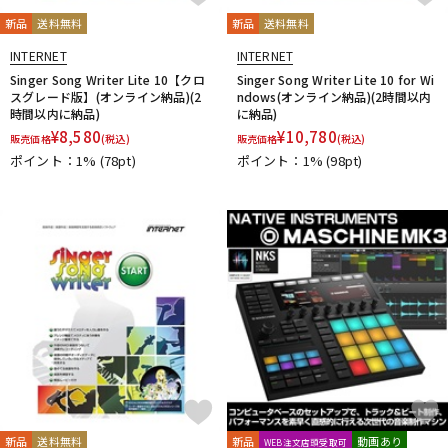
新品
送料無料
新品
送料無料
INTERNET
INTERNET
Singer Song Writer Lite 10【クロ
Singer Song Writer Lite 10 for Wi
スグレード版】(オンライン納品)(2
ndows(オンライン納品)(2時間以内
時間以内に納品)
に納品)
¥
8,580
¥
10,780
販売価格
(税込)
販売価格
(税込)
ポイント：1%
(78pt)
ポイント：1%
(98pt)
新品
送料無料
新品
動画あり
WEB注文店頭受取可