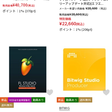
リーアップデート対応)(エフエ...
¥
40,700
販売価格
(税込)
¥28,600
メーカー希望小売価格
（税込）
ポイント：1%
(370pt)
¥
28,600
販売価格
(税込)
特別価格
¥
22,660
(税込)
ポイント：1%
(206pt)
新品
動画あり
新品
動画あり
送料無料
WEB注文店頭受取可
送料無料
BITWIG