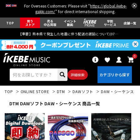
For Overseas Customers: Please visit "
https://global.ikebe-
gakki.com/
" for direct international shipping.
買う
売る
イベント
学割
TOP
店舗一覧
ストア
中古買取
動画
サービス
【重要】熊本県で発生した地震に伴う配送の遅延について(
07月29日
更新)
0
詳細検索
TOP
ONLINE STORE
DTM
DAWソフト
DAW・シーケンス
DTM DAWソフト DAW・シーケンス 商品一覧
エレキギター
アコギ/エレアコ