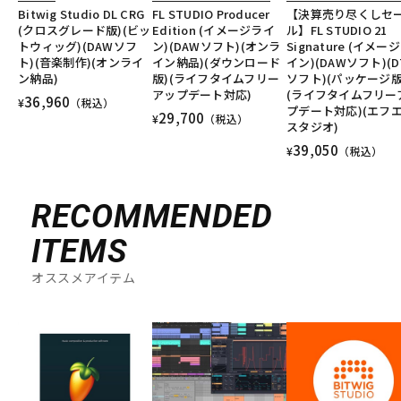
Bitwig Studio DL CRG
FL STUDIO Producer
【決算売り尽くしセ
(クロスグレード版)(ビッ
Edition (イメージライ
ル】FL STUDIO 21
トウィッグ)(DAWソフ
ン)(DAWソフト)(オンラ
Signature (イメー
ト)(音楽制作)(オンライ
イン納品)(ダウンロード
イン)(DAWソフト)(D
ン納品)
版)(ライフタイムフリー
ソフト)(パッケージ版
アップデート対応)
(ライフタイムフリー
36,960
¥
（税込）
プデート対応)(エフ
29,700
¥
（税込）
スタジオ)
39,050
¥
（税込）
RECOMMENDED
ITEMS
オススメアイテム