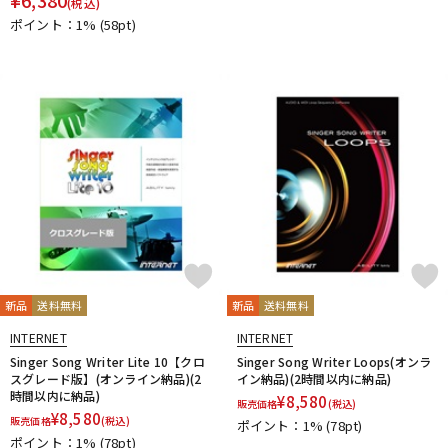
(税込)
PrismSound
PROJECT SAM
Prominy
Radial
ポイント：1%
(58pt)
Rational Acoustics
Rob Papen
RODE
Roland
ROLI
RUPERT NEVE DESIGNS
S-T
SANWA SUPPLY
SENNHEISER
serato
SHURE
SLATE AUDIO
SlateDigital
Softube
Sonarworks
Sonic Studio
Sonnox
SoundToys
SPECTRASONICS
SSL(Solid State Logic)
Steinberg
Steven Slate Audio
stokyo
STREZOV SAMPLING
Studiologic
SynchroArts
SYNTHOGY
TAC SYSTEM
TASCAM
tc electronic
TC helicon
Teenage Engineering
Thrustmaster
TOONTRACK
Tracktion
TRUE DYNA
新品
送料無料
新品
送料無料
U-Z
UDG
u-he（ユーヒー）
UJAM
Universal Audio
INTERNET
INTERNET
unknown
UVI
Vengeance Sound
VI Labs
VIENNA
Singer Song Writer Lite 10【クロ
Singer Song Writer Loops(オンラ
スグレード版】(オンライン納品)(2
イン納品)(2時間以内に納品)
Vital Arts
Waldorf
Wave Machine Labs
WaveDNA
時間以内に納品)
¥
8,580
販売価格
(税込)
WAVES
Whirlwind
XFER RECORDS
xlnaudio
XSONIC
¥
8,580
販売価格
(税込)
ポイント：1%
(78pt)
YAMAHA
ZAOR
ZOOM
ポイント：1%
(78pt)