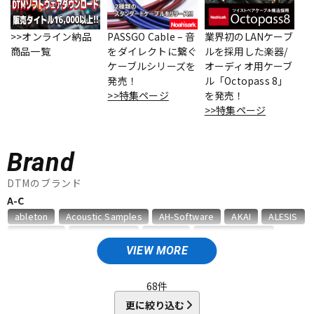
ベース
ウクレレ
>>オンライン納品
PASSGO Cable – 音
業界初のLANケーブ
商品一覧
をダイレクトに繋ぐ
ルを採用した楽器/
ケーブルシリーズを
オーディオ用ケーブ
ドラム
パーカッション
発売！
ル「Octopass 8」
>>特集ページ
を発売！
>>特集ページ
キーボード
電子ピアノ
Brand
管楽器
その他楽器
DTMのブランド
A-C
ableton
Acoustic Samples
AH-Software
AKAI
ALESIS
アンプ
エフェクター
AMS Neve
Analog Cases
Antares
Antelope Audio
APOGEE
Artiphon
ARTRIG
Arturia
ATL.INC
audient
VIEW MORE
Audioease
audio-technica
AVID
BestService
BFD
DJ機器
DTM
BITWIG
Blackstar
BOSS
celemony
Cevio
68
件
CINESAMPLES
CME PRO
CRIMSON TECHNOLOGY
更に絞り込む