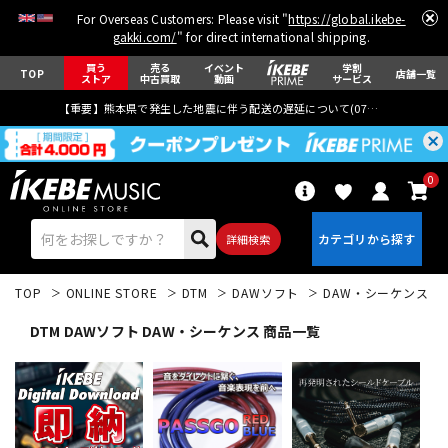
For Overseas Customers: Please visit "
https://global.ikebe-
gakki.com/
" for direct international shipping.
買う
売る
イベント
学割
TOP
店舗一覧
ストア
中古買取
動画
サービス
【重要】熊本県で発生した地震に伴う配送の遅延について(
07月29日
更新)
0
詳細検索
TOP
ONLINE STORE
DTM
DAWソフト
DAW・シーケンス
DTM DAWソフト DAW・シーケンス 商品一覧
エレキギター
アコギ/エレアコ