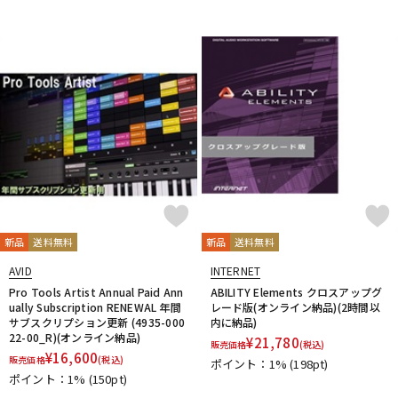
新品
送料無料
新品
送料無料
AVID
INTERNET
Pro Tools Artist Annual Paid Ann
ABILITY Elements クロスアップグ
ually Subscription RENEWAL 年間
レード版(オンライン納品)(2時間以
サブスクリプション更新 (4935-000
内に納品)
22-00_R)(オンライン納品)
¥
21,780
販売価格
(税込)
¥
16,600
販売価格
(税込)
ポイント：1%
(198pt)
ポイント：1%
(150pt)