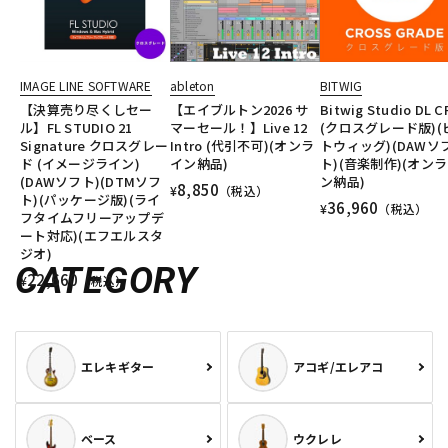
IMAGE LINE SOFTWARE
ableton
BITWIG
【決算売り尽くしセー
【エイブルトン2026 サ
Bitwig Studio DL C
ル】FL STUDIO 21
マーセール！】Live 12
(クロスグレード版)(
Signature クロスグレー
Intro (代引不可)(オンラ
トウィッグ)(DAWソ
ド (イメージライン)
イン納品)
ト)(音楽制作)(オン
(DAWソフト)(DTMソフ
ン納品)
8,850
¥
（税込）
ト)(パッケージ版)(ライ
36,960
¥
（税込）
フタイムフリーアップデ
ート対応)(エフエルスタ
ジオ)
CATEGORY
22,660
¥
（税込）
エレキギター
アコギ/エレアコ
ベース
ウクレレ