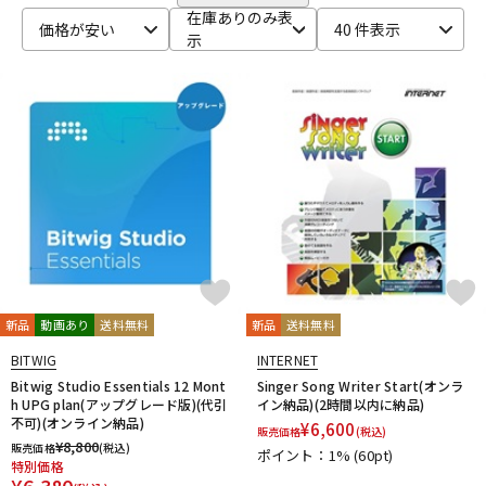
CRYPTON
DTM オンライン納品
レコーディング機器
在庫ありのみ表
価格が安い
40 件表示
D-I
示
DAHUA
DECKSAVER
DiGiGrid
DOTEC AUDIO
EAST WEST
ENHANCIA
ESI
Eventide
Expressive E
配信/ライブ機器
楽器アクセサリ
FabFilter
FLUX::
Focusrite
Future Audio Workshop
GARRITAN
GATOR Frameworks
GRACE design
HEAVYOCITY
HEiL SOUND
HERCULES
ICON
中古
ヴィンテージ
iConnectivity
IK Multimedia
Ikebe Original
IMAGE LINE SOFTWARE
Inspired Acoustics
INTERNET
iZotope
K-N
KAWAI
KAWAII FUTURESAMPLES
KENTON
Kikutani
Klevgrand
KORG
Krotos
LEWITT
Lexicon
Lynx
新品
動画あり
送料無料
新品
送料無料
MACKIE
M-AUDIO
McDSP
MIDIPLUS
MONSTER CABLE
BITWIG
INTERNET
moog
MOTU
MUTEC
Native Instruments
Bitwig Studio Essentials 12 Mont
Singer Song Writer Start(オンラ
Nektar Technology
NEUMANN
NOVATION
Nugen Audio
h UPG plan(アップグレード版)(代引
イン納品)(2時間以内に納品)
不可)(オンライン納品)
¥
6,600
O-R
販売価格
(税込)
¥
8,800
販売価格
(税込)
OVERLOUD
Oyaide
Pearl
PG Music
Pitch Innovations
ポイント：1%
(60pt)
特別価格
Plugin Alliance
POLYVERSE
Positive Grid
PreSonus
¥
6,380