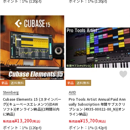
ポイント：1%
(120pt)
ポイント：1%
(120pt)
新品
送料無料
新品
送料無料
Steinberg
AVID
Cubase Elements 15 (スタインバー
Pro Tools Artist Annual Paid Ann
グ)(キューベースエレメンツ)(DAW
ually Subscription 年間サブスクリ
ソフト)(オンライン納品)(2時間以内
プション (4935-00022-00_N)(オン
に納品)
ライン納品)
¥
13,200
¥
15,700
販売価格
(税込)
販売価格
(税込)
ポイント：1%
(120pt)
ポイント：1%
(142pt)