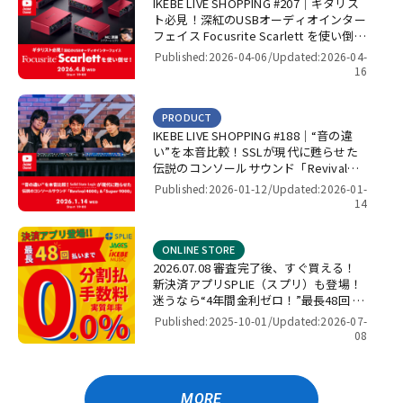
IKEBE LIVE SHOPPING #207｜ギタリス
ト必見！深紅のUSBオーディオインター
フェイス Focusrite Scarlett を使い倒
せ！【presented by パワーレック】
Published:2026-04-06/
Updated:2026-04-
16
PRODUCT
IKEBE LIVE SHOPPING #188｜“音の違
い”を本音比較！SSLが現代に甦らせた
伝説のコンソールサウンド「Revival
4000」＆「Super 9000」【presented
Published:2026-01-12/
Updated:2026-01-
by パワーレック】
14
ONLINE STORE
2026.07.08 審査完了後、すぐ買える！
新決済アプリSPLIE（スプリ）も登場！
迷うなら“4年間金利ゼロ！”最長48回 無
金利キャンペーン
Published:2025-10-01/
Updated:2026-07-
08
MORE