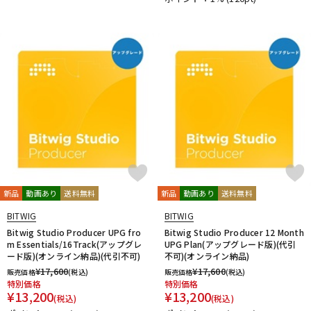
新品
動画あり
送料無料
新品
動画あり
送料無料
BITWIG
BITWIG
Bitwig Studio Producer UPG fro
Bitwig Studio Producer 12 Month
m Essentials/16Track(アップグレ
UPG Plan(アップグレード版)(代引
ード版)(オンライン納品)(代引不可)
不可)(オンライン納品)
¥
17,600
¥
17,600
販売価格
(税込)
販売価格
(税込)
特別価格
特別価格
¥
13,200
¥
13,200
(税込)
(税込)