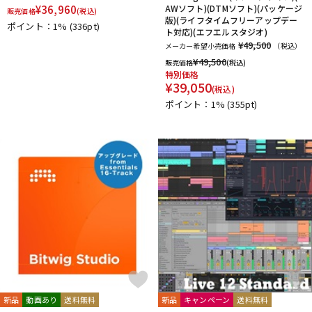
¥
36,960
AWソフト)(DTMソフト)(パッケージ
販売価格
(税込)
版)(ライフタイムフリーアップデー
ポイント：1%
(336pt)
ト対応)(エフエルスタジオ)
¥49,500
メーカー希望小売価格
（税込）
¥
49,500
販売価格
(税込)
特別価格
¥
39,050
(税込)
ポイント：1%
(355pt)
新品
動画あり
送料無料
新品
キャンペーン
送料無料