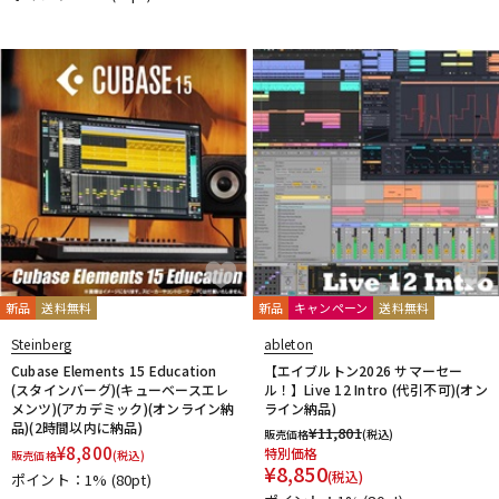
他
1st PLACE
360 Reality Audio
RELAB Development
FREQPORT
Glorious
Mntra
Minimal Audio
cmf by NOTHING
新品
送料無料
新品
キャンペーン
送料無料
Steinberg
ableton
Cubase Elements 15 Education
【エイブルトン2026 サマーセー
(スタインバーグ)(キューベースエレ
ル！】Live 12 Intro (代引不可)(オン
メンツ)(アカデミック)(オンライン納
ライン納品)
品)(2時間以内に納品)
¥
11,801
販売価格
(税込)
¥
8,800
特別価格
販売価格
(税込)
¥
8,850
(税込)
ポイント：1%
(80pt)