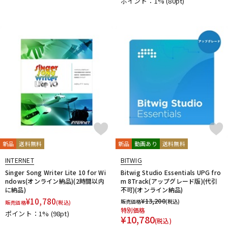
ポイント：1%
(80pt)
新品
送料無料
新品
動画あり
送料無料
INTERNET
BITWIG
Singer Song Writer Lite 10 for Wi
Bitwig Studio Essentials UPG fro
ndows(オンライン納品)(2時間以内
m 8Track(アップグレード版)(代引
に納品)
不可)(オンライン納品)
¥
10,780
¥
13,200
販売価格
(税込)
販売価格
(税込)
特別価格
ポイント：1%
(98pt)
¥
10,780
(税込)