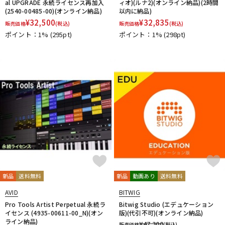
al UPGRADE 永続ライセンス再加入
ィオ)(ルナ2)(オンライン納品)(2時間
(2540-00485-00)(オンライン納品)
以内に納品)
¥
32,500
¥
32,835
販売価格
(税込)
販売価格
(税込)
ポイント：1%
(295pt)
ポイント：1%
(298pt)
新品
送料無料
新品
動画あり
送料無料
AVID
BITWIG
Pro Tools Artist Perpetual 永続ラ
Bitwig Studio (エデュケーション
イセンス (4935-00611-00_N)(オン
版)(代引不可)(オンライン納品)
ライン納品)
¥
47,300
販売価格
(税込)