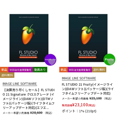
新品
動画あり
新品
送料無料
WEB注文店頭受取可
WEB注文店頭受取可
送料無料
IMAGE LINE SOFTWARE
IMAGE LINE SOFTWARE
FL STUDIO 21 Fruity(イメージライ
ン)(DAWソフト)(パッケージ版)(ライ
【決算売り尽くしセール】FL STUDI
フタイムフリーアップデート対応)
O 21 Signature クロスグレード (イ
¥23,100
メージライン)(DAWソフト)(DTMソ
メーカー希望小売価格
（税込）
フト)(パッケージ版)(ライフタイムフ
¥
23,100
販売価格
(税込)
リーアップデート対応)(エフエ...
ポイント：1%
(210pt)
¥28,600
メーカー希望小売価格
（税込）