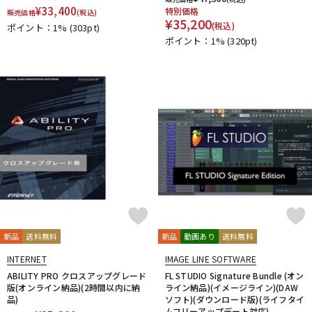
¥
33,400
特別価格
販売価格
(税込)
¥
35,200
(税込)
ポイント：1%
(303pt)
ポイント：1%
(320pt)
新品
送料無料
新品
動画あり
送料無料
INTERNET
IMAGE LINE SOFTWARE
ABILITY PRO クロスアップグレード
FL STUDIO Signature Bundle (オン
版(オンライン納品)(2時間以内に納
ライン納品)(イメージライン)(DAW
品)
ソフト)(ダウンロード版)(ライフタイ
ムフリーアップデート対応)