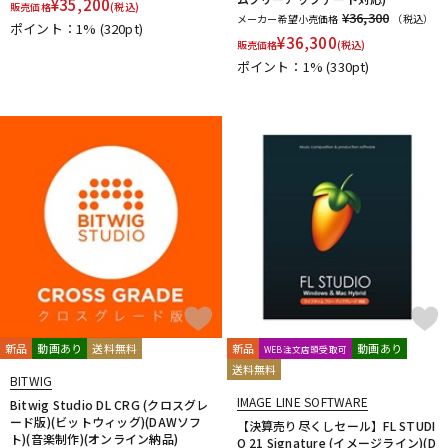
¥
35,200
販売価格
(税込)
¥36,300
メーカー希望小売価格
（税込）
ポイント：1%
(320pt)
¥
36,300
販売価格
(税込)
ポイント：1%
(330pt)
新品
動画あり
送料無料
新品
動画あり
WEB注文店頭受取可
送料無料
BITWIG
IMAGE LINE SOFTWARE
Bitwig Studio DL CRG (クロスグレ
ード版)(ビットウィッグ)(DAWソフ
【決算売り尽くしセール】FL STUDI
ト)(音楽制作)(オンライン納品)
O 21 Signature (イメージライン)(D