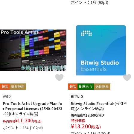
ポイント：1%
(98pt)
新品
送料無料
新品
動画あり
送料無料
AVID
BITWIG
Pro Tools Artist Upgrade Plan fo
Bitwig Studio Essentials(代引不
r Perpetual Licenses (2540-00423
可)(オンライン納品)
-00)(オンライン納品)
¥
17,600
販売価格
(税込)
¥
11,300
特別価格
販売価格
(税込)
¥
13,200
(税込)
ポイント：1%
(102pt)
ポイント：1%
(120pt)