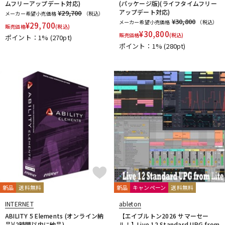
ムフリーアップデート対応)
(パッケージ版)(ライフタイムフリー
アップデート対応)
¥29,700
メーカー希望小売価格
（税込）
¥30,800
メーカー希望小売価格
（税込）
¥
29,700
販売価格
(税込)
¥
30,800
販売価格
(税込)
ポイント：1%
(270pt)
ポイント：1%
(280pt)
新品
送料無料
新品
キャンペーン
送料無料
INTERNET
ableton
ABILITY 5 Elements (オンライン納
【エイブルトン2026 サマーセー
品)(2時間以内に納品)
ル！】Live 12 Standard UPG from