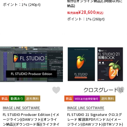
制作)(オンライン納品)(2時間以内に
ポイント：1%
(240pt)
納品)
¥
28,600
販売価格
(税込)
ポイント：1%
(260pt)
新品
動画あり
送料無料
新品
送料無料
WEB注文店頭受取可
IMAGE LINE SOFTWARE
IMAGE LINE SOFTWARE
FL STUDIO Producer Edition (イメ
FL STUDIO 21 Signature クロスグ
ージライン)(DAWソフト)(オンライ
レード 解説本PDFバンドル(イメー
ン納品)(ダウンロード版)(ライフタイ
ジライン)(DAWソフト)(DTMソフト)