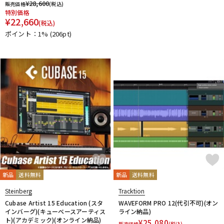
¥
28,600
販売価格
(税込)
特別価格
¥
22,660
(税込)
ポイント：1%
(206pt)
新品
送料無料
新品
送料無料
Steinberg
Tracktion
Cubase Artist 15 Education (スタ
WAVEFORM PRO 12(代引不可)(オン
インバーグ)(キューベースアーティス
ライン納品)
ト)(アカデミック)(オンライン納品)
¥
25,080
販売価格
(税込)