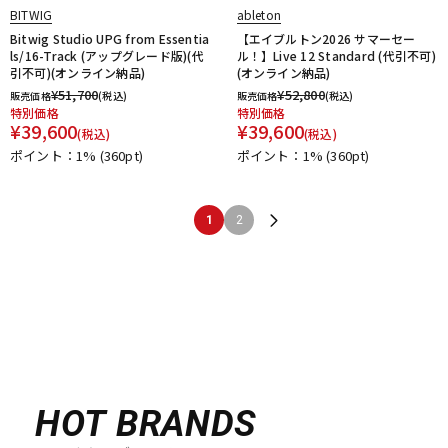
BITWIG
ableton
Bitwig Studio UPG from Essentia
【エイブルトン2026 サマーセー
ls/16-Track (アップグレード版)(代
ル！】Live 12 Standard (代引不可)
引不可)(オンライン納品)
(オンライン納品)
¥
51,700
¥
52,800
販売価格
(税込)
販売価格
(税込)
特別価格
特別価格
¥
39,600
¥
39,600
(税込)
(税込)
ポイント：1%
(360pt)
ポイント：1%
(360pt)
1
2
HOT BRANDS