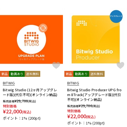
新品
動画あり
送料無料
新品
動画あり
送料無料
BITWIG
BITWIG
Bitwig Studio (12ヶ月アップグレ
Bitwig Studio Producer UPG fro
ード版)(代引不可)(オンライン納品)
m 8Track(アップグレード版)(代引
不可)(オンライン納品)
¥
29,700
販売価格
(税込)
¥
29,700
特別価格
販売価格
(税込)
¥
22,000
特別価格
(税込)
¥
22,000
(税込)
ポイント：1%
(200pt)
ポイント：1%
(200pt)