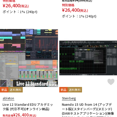
¥
34,100
特別価格
販売価格
(税込)
¥
26,400
特別価格
(税込)
¥
26,400
(税込)
ポイント：1%
(240pt)
ポイント：1%
(240pt)
新品
送料無料
新品
送料無料
ableton
Steinberg
Live 12 Standard EDU アカデミッ
Nuendo 15 UD from 14 (アップデ
ク版 (代引不可)(オンライン納品)
ート版)(スタインバーグ)(ヌエンド)
(DAWホストアプリケーション)(映像
¥
26,400
販売価格
(税込)