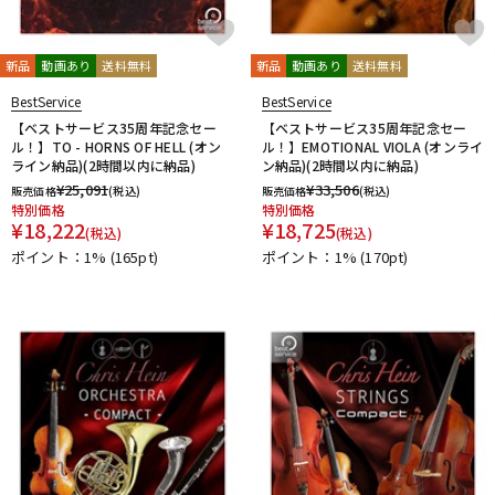
新品
動画あり
送料無料
新品
動画あり
送料無料
BestService
BestService
【ベストサービス35周年記念セー
【ベストサービス35周年記念セー
ル！】TO - HORNS OF HELL (オン
ル！】EMOTIONAL VIOLA (オンライ
ライン納品)(2時間以内に納品)
ン納品)(2時間以内に納品)
¥
25,091
¥
33,506
販売価格
(税込)
販売価格
(税込)
特別価格
特別価格
¥
18,222
¥
18,725
(税込)
(税込)
ポイント：1%
(165pt)
ポイント：1%
(170pt)