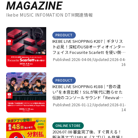
MAGAZINE
Ikebe MUSIC INFOMATION DTM関連情報
PRODUCT
IKEBE LIVE SHOPPING #207｜ギタリス
ト必見！深紅のUSBオーディオインター
フェイス Focusrite Scarlett を使い倒
せ！【presented by パワーレック】
Published:2026-04-06/
Updated:2026-04-
16
PRODUCT
IKEBE LIVE SHOPPING #188｜“音の違
い”を本音比較！SSLが現代に甦らせた
伝説のコンソールサウンド「Revival
4000」＆「Super 9000」【presented
Published:2026-01-12/
Updated:2026-01-
by パワーレック】
14
ONLINE STORE
2026.07.08 審査完了後、すぐ買える！
新決済アプリSPLIE（スプリ）も登場！