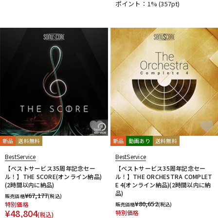
ポイント：1%
(357pt)
新品
送料無料
新品
動画あり
送料無料
BestService
BestService
【ベストサービス35周年記念セー
【ベストサービス35周年記念セー
ル！】THE SCORE(オンライン納品)
ル！】THE ORCHESTRA COMPLET
(2時間以内に納品)
E 4(オンライン納品)(2時間以内に納
品)
¥
67,177
販売価格
(税込)
¥
80,652
特別価格
販売価格
(税込)
¥
48,804
特別価格
(税込)