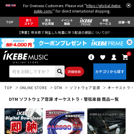
For Overseas Customers: Please visit "
https://global.ikebe-
gakki.com/
" for direct international shipping.
買う
売る
イベント
学割
TOP
店舗一覧
ストア
中古買取
動画
サービス
【重要】熊本県で発生した地震に伴う配送の遅延について(
07月29日
更新)
0
詳細検索
TOP
ONLINE STORE
DTM
ソフトウェア音源
オーケストラ
DTM ソフトウェア音源 オーケストラ・管弦楽器 商品一覧
エレキギター
アコギ/エレアコ