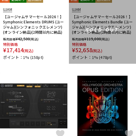
UJAM
UJAM
【ユージャムサマーセール2026！】
【ユージャムサマーセール2026！】
Symphonic Elements DRUMS (ユー
Symphonic Elements Bundle (ユー
ジャム)(シンフォニックエレメンツ)
ジャム)(シンフォニックエレメンツ)
SOLD OUT
(オンライン納品)(2時間以内に納品)
(オンライン納品)(2時間以内に納品)
¥
42,500
¥
119,000
販売価格
(税込)
販売価格
(税込)
特別価格
特別価格
¥
17,414
¥
52,658
(税込)
(税込)
ポイント：1%
(158pt)
ポイント：1%
(478pt)