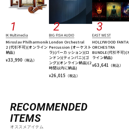
IK Multimedia
BIG FISH AUDIO
EAST WEST
Miroslav Philharmonik
London Orchestral
HOLLYWOOD FANTA
2 (代引不可)(オンライン
Percussion (オーケスト
ORCHESTRA
納品)
ラ)(パーカッション)(ロ
BUNDLE(代引不可)
ンドン)(ティンパニ)(ゴ
ライン納品)
33,990
¥
（税込）
ング)(オンライン納品)(2
63,641
¥
（税込）
時間以内に納品)
26,015
¥
（税込）
RECOMMENDED
ITEMS
オススメアイテム