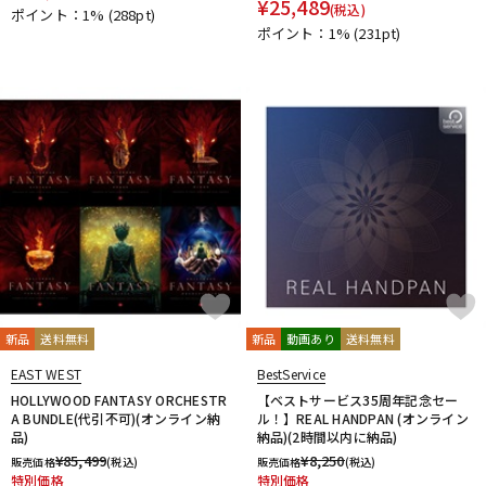
¥
25,489
他
(税込)
ポイント：1%
(288pt)
ポイント：1%
(231pt)
1st PLACE
360 Reality Audio
RELAB Development
FREQPORT
Glorious
Mntra
Minimal Audio
cmf by NOTHING
新品
送料無料
新品
動画あり
送料無料
EAST WEST
BestService
HOLLYWOOD FANTASY ORCHESTR
【ベストサービス35周年記念セー
A BUNDLE(代引不可)(オンライン納
ル！】REAL HANDPAN (オンライン
品)
納品)(2時間以内に納品)
¥
85,499
¥
8,250
販売価格
(税込)
販売価格
(税込)
特別価格
特別価格