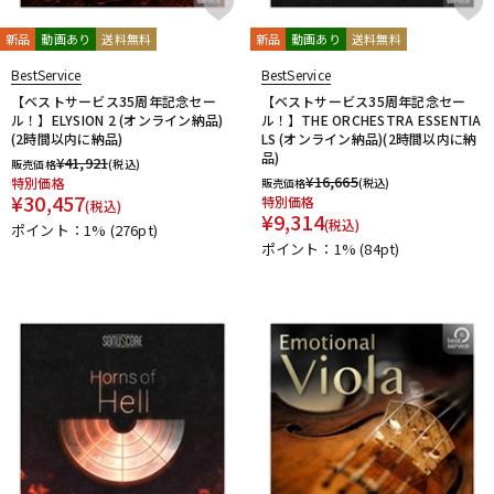
新品
動画あり
送料無料
新品
動画あり
送料無料
BestService
BestService
【ベストサービス35周年記念セー
【ベストサービス35周年記念セー
ル！】ELYSION 2 (オンライン納品)
ル！】THE ORCHESTRA ESSENTIA
(2時間以内に納品)
LS (オンライン納品)(2時間以内に納
品)
¥
41,921
販売価格
(税込)
¥
16,665
特別価格
販売価格
(税込)
¥
30,457
特別価格
(税込)
¥
9,314
(税込)
ポイント：1%
(276pt)
ポイント：1%
(84pt)