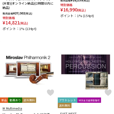
¥
18,139
販売価格
(税込)
(木管)(オンライン納品)(2時間以内に
特別価格
納品)
¥
16,990
(税込)
¥
27,302
販売価格
(税込)
ポイント：1%
(154pt)
特別価格
¥
14,821
(税込)
ポイント：1%
(134pt)
新品
動画あり
送料無料
アウトレット
WEB注文店頭受取可
送料無料
IK Multimedia
EAST WEST