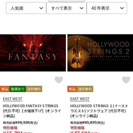
CRYPTON
DTM オンライン納品
レコーディング機器
人気順
すべて表示
40 件表示
D-I
DAHUA
DECKSAVER
DiGiGrid
DOTEC AUDIO
EAST WEST
ENHANCIA
ESI
Eventide
Expressive E
配信/ライブ機器
楽器アクセサリ
FabFilter
FLUX::
Focusrite
Future Audio Workshop
GARRITAN
GATOR Frameworks
GRACE design
HEAVYOCITY
HEiL SOUND
HERCULES
ICON
中古
ヴィンテージ
iConnectivity
IK Multimedia
Ikebe Original
IMAGE LINE SOFTWARE
Inspired Acoustics
INTERNET
iZotope
K-N
KAWAI
KAWAII FUTURESAMPLES
KENTON
Kikutani
Klevgrand
KORG
Krotos
LEWITT
Lexicon
Lynx
新品
動画あり
送料無料
新品
送料無料
MACKIE
M-AUDIO
McDSP
MIDIPLUS
MONSTER CABLE
EAST WEST
EAST WEST
moog
MOTU
MUTEC
Native Instruments
HOLLYWOOD FANTASY STRINGS
HOLLYWOOD STRINGS 2 (イースト
Nektar Technology
NEUMANN
NOVATION
Nugen Audio
(代引不可)【大幅値下げ】(オンライ
ウエスト)ソフトウェア (代引不可)
ン納品)
(オンライン納品)
O-R
¥
34,320
¥
65,835
販売価格
(税込)
販売価格
(税込)
OVERLOUD
Oyaide
Pearl
PG Music
Pitch Innovations
特別価格
特別価格
Plugin Alliance
POLYVERSE
Positive Grid
PreSonus
¥
15,791
¥
47,691