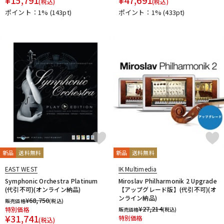
(税込)
(税込)
PrismSound
PROJECT SAM
Prominy
Radial
ポイント：1%
(143pt)
ポイント：1%
(433pt)
Rational Acoustics
Rob Papen
RODE
Roland
ROLI
RUPERT NEVE DESIGNS
S-T
SANWA SUPPLY
SENNHEISER
serato
SHURE
SLATE AUDIO
SlateDigital
Softube
Sonarworks
Sonic Studio
Sonnox
SoundToys
SPECTRASONICS
SSL(Solid State Logic)
Steinberg
Steven Slate Audio
stokyo
STREZOV SAMPLING
Studiologic
SynchroArts
SYNTHOGY
TAC SYSTEM
TASCAM
tc electronic
TC helicon
Teenage Engineering
Thrustmaster
TOONTRACK
Tracktion
TRUE DYNA
新品
送料無料
新品
送料無料
U-Z
UDG
u-he（ユーヒー）
UJAM
Universal Audio
EAST WEST
IK Multimedia
unknown
UVI
Vengeance Sound
VI Labs
VIENNA
Symphonic Orchestra Platinum
Miroslav Philharmonik 2 Upgrade
(代引不可)(オンライン納品)
【アップグレード版】(代引不可)(オ
Vital Arts
Waldorf
Wave Machine Labs
WaveDNA
ンライン納品)
¥
68,750
販売価格
(税込)
WAVES
Whirlwind
XFER RECORDS
xlnaudio
XSONIC
¥
27,214
特別価格
販売価格
(税込)
YAMAHA
ZAOR
ZOOM
¥
31,741
特別価格
(税込)