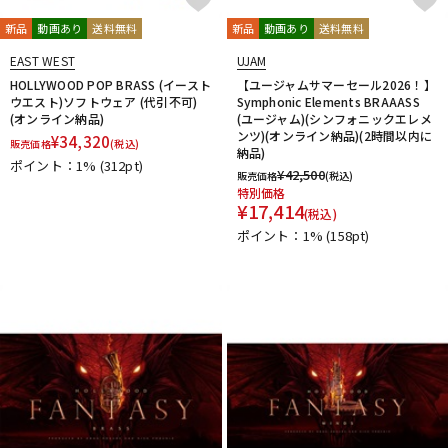
新品
動画あり
送料無料
新品
動画あり
送料無料
EAST WEST
UJAM
HOLLYWOOD POP BRASS (イースト
【ユージャムサマーセール2026！】
ウエスト)ソフトウェア (代引不可)
Symphonic Elements BRAAASS
(オンライン納品)
(ユージャム)(シンフォニックエレメ
ンツ)(オンライン納品)(2時間以内に
¥
34,320
販売価格
(税込)
納品)
ポイント：1%
(312pt)
¥
42,500
販売価格
(税込)
特別価格
¥
17,414
(税込)
ポイント：1%
(158pt)