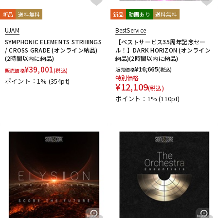
新品
送料無料
新品
動画あり
送料無料
UJAM
BestService
SYMPHONIC ELEMENTS STRIIIINGS
【ベストサービス35周年記念セー
/ CROSS GRADE (オンライン納品)
ル！】DARK HORIZON (オンライン
(2時間以内に納品)
納品)(2時間以内に納品)
¥
39,001
¥
16,665
販売価格
(税込)
販売価格
(税込)
特別価格
ポイント：1%
(354pt)
¥
12,109
(税込)
ポイント：1%
(110pt)