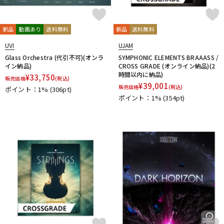
新品
動画あり
送料無料
新品
送料無料
UVI
UJAM
Glass Orchestra (代引不可)(オンラ
SYMPHONIC ELEMENTS BRAAASS /
イン納品)
CROSS GRADE (オンライン納品)(2
時間以内に納品)
¥
33,750
販売価格
(税込)
¥
39,001
販売価格
(税込)
ポイント：1%
(306pt)
ポイント：1%
(354pt)