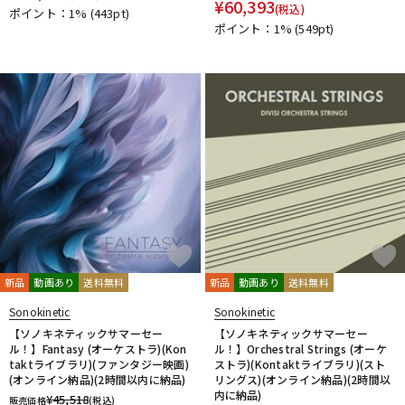
¥
60,393
(税込)
ポイント：1%
(443pt)
ポイント：1%
(549pt)
新品
動画あり
送料無料
新品
動画あり
送料無料
Sonokinetic
Sonokinetic
【ソノキネティックサマーセー
【ソノキネティックサマーセー
ル！】Fantasy (オーケストラ)(Kon
ル！】Orchestral Strings (オーケ
taktライブラリ)(ファンタジー映画)
ストラ)(Kontaktライブラリ)(スト
(オンライン納品)(2時間以内に納品)
リングス)(オンライン納品)(2時間以
内に納品)
¥
45,518
販売価格
(税込)