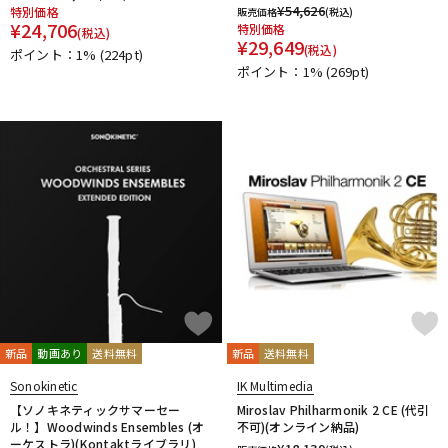
¥
54,626
特別価格
販売価格
(税込)
¥
24,706
特別価格
(税込)
¥
29,649
(税込)
ポイント：1%
(224pt)
ポイント：1%
(269pt)
新品
動画あり
送料無料
新品
送料無料
Sonokinetic
IK Multimedia
【ソノキネティックサマーセー
Miroslav Philharmonik 2 CE (代引
ル！】Woodwinds Ensembles (オ
不可)(オンライン納品)
ーケストラ)(Kontaktライブラリ)