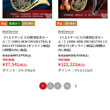
新品
動画あり
送料無料
新品
送料無料
BestService
BestService
【ベストサービス35周年記念セー
【ベストサービス35周年記念セー
ル！】CHRIS HEIN ORCHESTRAL B
ル！】CHRIS HEIN ORCHESTRA CO
RASS EXTENDED (オンライン納品)
MPLETE (オンライン納品)(2時間以
(2時間以内に納品)
内に納品)
¥
67,177
¥
218,713
販売価格
(税込)
販売価格
(税込)
特別価格
特別価格
¥
37,541
¥
122,222
(税込)
(税込)
ポイント：1%
(341pt)
ポイント：1%
(1111pt)
...
1
2
3
10