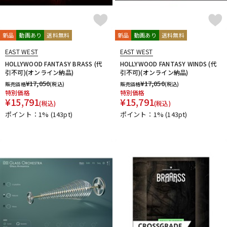
新品
動画あり
送料無料
新品
動画あり
送料無料
EAST WEST
EAST WEST
HOLLYWOOD FANTASY BRASS (代
HOLLYWOOD FANTASY WINDS (代
引不可)(オンライン納品)
引不可)(オンライン納品)
¥
17,050
¥
17,050
販売価格
(税込)
販売価格
(税込)
特別価格
特別価格
¥
15,791
¥
15,791
(税込)
(税込)
ポイント：1%
(143pt)
ポイント：1%
(143pt)