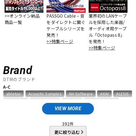
ベース
ウクレレ
>>オンライン納品
PASSGO Cable – 音
業界初のLANケーブ
商品一覧
をダイレクトに繋ぐ
ルを採用した楽器/
ケーブルシリーズを
オーディオ用ケーブ
ドラム
パーカッション
発売！
ル「Octopass 8」
>>特集ページ
を発売！
>>特集ページ
キーボード
電子ピアノ
Brand
管楽器
その他楽器
DTMのブランド
A-C
ableton
Acoustic Samples
AH-Software
AKAI
ALESIS
アンプ
エフェクター
AMS Neve
Analog Cases
Antares
Antelope Audio
APOGEE
Artiphon
ARTRIG
Arturia
ATL.INC
audient
VIEW MORE
Audioease
audio-technica
AVID
BestService
BFD
DJ機器
DTM
BITWIG
Blackstar
BOSS
celemony
Cevio
391
件
CINESAMPLES
CME PRO
CRIMSON TECHNOLOGY
更に絞り込む