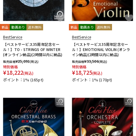
新品
動画あり
送料無料
新品
動画あり
送料無料
BestService
BestService
【ベストサービス35周年記念セー
【ベストサービス35周年記念セー
ル！】TO - STRINGS OF WINTER
ル！】EMOTIONAL VIOLIN (オンラ
(オンライン納品)(2時間以内に納品)
イン納品)(2時間以内に納品)
¥
25,091
¥
33,506
販売価格
(税込)
販売価格
(税込)
特別価格
特別価格
¥
18,222
¥
18,725
(税込)
(税込)
ポイント：1%
(165pt)
ポイント：1%
(170pt)