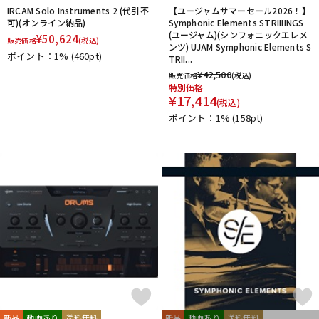
IRCAM Solo Instruments 2 (代引不
【ユージャムサマーセール2026！】
可)(オンライン納品)
Symphonic Elements STRIIIINGS
(ユージャム)(シンフォニックエレメ
¥
50,624
販売価格
(税込)
ンツ) UJAM Symphonic Elements S
ポイント：1%
(460pt)
TRII...
¥
42,500
販売価格
(税込)
特別価格
¥
17,414
(税込)
ポイント：1%
(158pt)
新品
動画あり
送料無料
新品
動画あり
送料無料