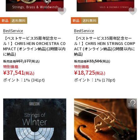
新品
送料無料
新品
送料無料
BestService
BestService
【ベストサービス35周年記念セー
【ベストサービス35周年記念セー
ル！】CHRIS HEIN ORCHESTRA CO
ル！】CHRIS HEIN STRINGS COMP
MPACT (オンライン納品)(2時間以内
ACT (オンライン納品)(2時間以内に
に納品)
納品)
¥
67,177
¥
33,506
販売価格
(税込)
販売価格
(税込)
特別価格
特別価格
¥
37,541
¥
18,725
(税込)
(税込)
ポイント：1%
(341pt)
ポイント：1%
(170pt)