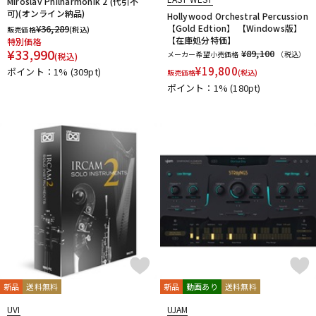
Miroslav Philharmonik 2 (代引不
可)(オンライン納品)
Hollywood Orchestral Percussion
¥
36,289
【Gold Edtion】 【Windows版】
販売価格
(税込)
【在庫処分特価】
特別価格
¥
33,990
¥89,100
メーカー希望小売価格
（税込）
(税込)
¥
19,800
ポイント：1%
(309pt)
販売価格
(税込)
ポイント：1%
(180pt)
新品
送料無料
新品
動画あり
送料無料
UVI
UJAM