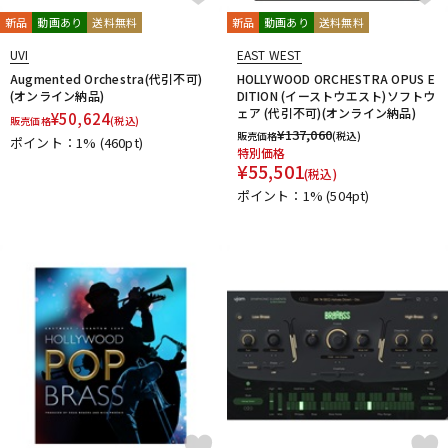
新品
動画あり
送料無料
新品
動画あり
送料無料
UVI
EAST WEST
Augmented Orchestra(代引不可)
HOLLYWOOD ORCHESTRA OPUS E
(オンライン納品)
DITION (イーストウエスト)ソフトウ
ェア (代引不可)(オンライン納品)
¥
50,624
販売価格
(税込)
¥
137,060
販売価格
(税込)
ポイント：1%
(460pt)
特別価格
¥
55,501
(税込)
ポイント：1%
(504pt)