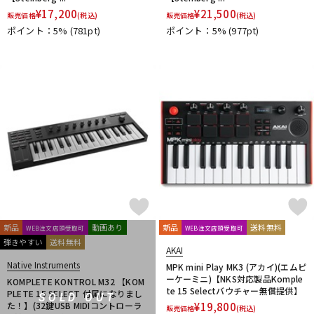
¥
17,200
¥
21,500
PrismSound
PROJECT SAM
Prominy
Radial
販売価格
(税込)
販売価格
(税込)
Rational Acoustics
Rob Papen
RODE
Roland
ROLI
ポイント：5%
(781pt)
ポイント：5%
(977pt)
RUPERT NEVE DESIGNS
S-T
SANWA SUPPLY
SENNHEISER
serato
SHURE
SLATE AUDIO
SlateDigital
Softube
Sonarworks
Sonic Studio
Sonnox
SoundToys
SPECTRASONICS
SSL(Solid State Logic)
Steinberg
Steven Slate Audio
stokyo
STREZOV SAMPLING
Studiologic
SynchroArts
SYNTHOGY
TAC SYSTEM
TASCAM
tc electronic
TC helicon
Teenage Engineering
Thrustmaster
TOONTRACK
Tracktion
TRUE DYNA
U-Z
新品
動画あり
新品
送料無料
WEB注文店頭受取可
WEB注文店頭受取可
UDG
u-he（ユーヒー）
UJAM
Universal Audio
弾きやすい
送料無料
AKAI
unknown
UVI
Vengeance Sound
VI Labs
VIENNA
Native Instruments
MPK mini Play MK3 (アカイ)(エムピ
Vital Arts
Waldorf
Wave Machine Labs
WaveDNA
ーケーミニ)【NKS対応製品Komple
KOMPLETE KONTROL M32 【KOM
WAVES
Whirlwind
XFER RECORDS
xlnaudio
XSONIC
te 15 Selectバウチャー無償提供】
PLETE 15 SELECT 付属になりまし
SOLD OUT
YAMAHA
ZAOR
ZOOM
た！】(32鍵USB MIDIコントローラ
¥
19,800
販売価格
(税込)