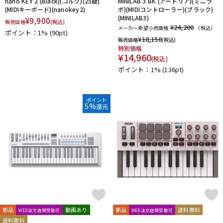
nano KEY 2 (Black)(コルグ)(25鍵)
MINILAB 3 BK (アートリア)(ミニラ
(MIDIキーボード)(nanokey2)
ボ)(MIDIコントローラー)(ブラック)
(MINILAB3)
¥
9,900
販売価格
(税込)
¥24,200
メーカー希望小売価格
（税込）
ポイント：1%
(90pt)
¥
18,150
販売価格
(税込)
特別価格
¥
14,960
(税込)
ポイント：1%
(136pt)
ポイント
5%
還元
新品
動画あり
新品
送料無料
WEB注文店頭受取可
WEB注文店頭受取可
送料無料