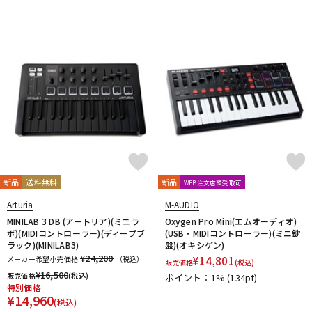
新品
送料無料
新品
WEB注文店頭受取可
Arturia
M-AUDIO
MINILAB 3 DB (アートリア)(ミニラ
Oxygen Pro Mini(エムオーディオ)
ボ)(MIDIコントローラー)(ディープブ
(USB・MIDIコントローラー)(ミニ鍵
ラック)(MINILAB3)
盤)(オキシゲン)
¥24,200
メーカー希望小売価格
（税込）
¥
14,801
販売価格
(税込)
¥
16,500
販売価格
(税込)
ポイント：1%
(134pt)
特別価格
¥
14,960
(税込)