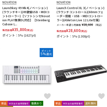
NOVATION
NOVATION
Launchkey 49 Mk4(ノベーション)
Launch Control XL 3(ノベーション)
(ラウンチキー)(49鍵盤USB・MIDIコ
(ラウンチコントロール)(60mmフェ
ントローラー)【ソフトシンセNovat
ーダー搭載・USB・MIDIコントロー
ion PLAY無償DL対応】【Steinberg
ラー)(Ableton Live 12 Lite付属)
Cubase L...
¥28,600
メーカー希望小売価格
（税込）
¥
35,800
¥
28,600
販売価格
(税込)
販売価格
(税込)
ポイント：5%
(1627pt)
ポイント：5%
(1300pt)
ポイント
5%
還元
新品
動画あり
新品
送料無料
WEB注文店頭受取可
WEB注文店頭受取可