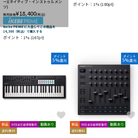
ー)(ネイティブ・インストゥルメン
他
ポイント：1%
(180pt)
ツ)
1st PLACE
360 Reality Audio
RELAB Development
¥
18,400
販売価格
(税込)
FREQPORT
Glorious
Mntra
Minimal Audio
cmf by NOTHING
Ikebe PRIME に入会してこの商品を
14,300（税込）で購入する
ポイント：1%
(167pt)
ポイント
ポイント
5%
5%
還元
還元
新品
動画あり
新品
動画あり
WEB注文店頭受取可
WEB注文店頭受取可
送料無料
送料無料