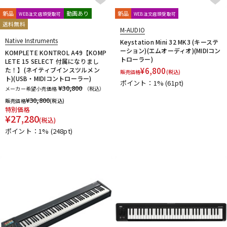
新品
動画あり
新品
WEB注文店頭受取可
WEB注文店頭受取可
送料無料
M-AUDIO
Native Instruments
Keystation Mini 32 MK3 (キーステ
ーション)(エムオーディオ)(MIDIコン
KOMPLETE KONTROL A49【KOMP
トローラー)
LETE 15 SELECT 付属になりまし
た！】(ネイティブインスツルメン
¥
6,800
販売価格
(税込)
ト)(USB・MIDIコントローラー)
ポイント：1%
(61pt)
¥30,800
メーカー希望小売価格
（税込）
¥
30,800
販売価格
(税込)
特別価格
¥
27,280
(税込)
ポイント：1%
(248pt)