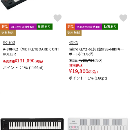
新品
動画あり
新品
動画あり
WEB注文店頭受取可
WEB注文店頭受取可
送料無料
送料無料
Roland
KORG
A-88MK2（MIDI KEYBOARD CONT
microKEY2-61(61鍵USB-MIDIキー
ROLLER
ボード)(コルグ)
¥
131,890
¥
23,760
販売価格
(税込)
販売価格
(税込)
特別価格
ポイント：1%
(1199pt)
¥
19,800
(税込)
ポイント：1%
(180pt)