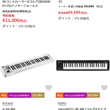
IDIコントローラー)(コルグ)(NANOK
ボ)
EY-FD)ナノキーフォールド
¥9,680
メーカー希望小売価格
（税込）
¥
14,850
販売価格
(税込)
¥
9,680
販売価格
(税込)
特別価格
ポイント：1%
(88pt)
¥
11,000
(税込)
ポイント：1%
(100pt)
新品
送料無料
新品
送料無料
WEB注文店頭受取可
WEB注文店頭受取可
Roland
KORG
A-49-WH
microKEY2-49 AIR (コルグ)(マイク