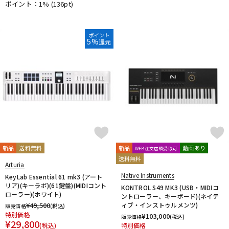
ポイント：1%
(136pt)
ポイント
5%
還元
新品
送料無料
新品
動画あり
WEB注文店頭受取可
送料無料
Arturia
Native Instruments
KeyLab Essential 61 mk3 (アート
リア)(キーラボ)(61鍵盤)(MIDIコント
KONTROL S49 MK3 (USB・MIDIコ
ローラー)(ホワイト)
ントローラー、キーボード)(ネイテ
¥
49,500
ィブ・インストゥルメンツ)
販売価格
(税込)
特別価格
¥
103,000
販売価格
(税込)
¥
29,800
(税込)
特別価格