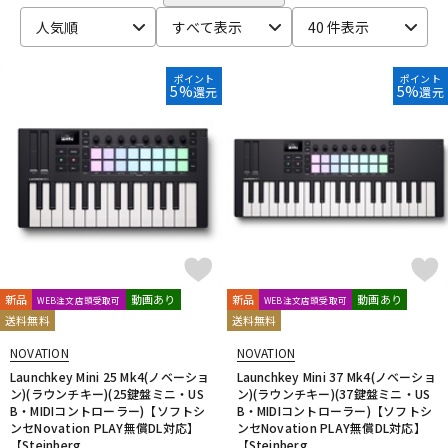
CRYPTON
DTM オンライン納品
レコーディング機器
人気順
すべて表示
40 件表示
D-I
DAHUA
DECKSAVER
DiGiGrid
DOTEC AUDIO
EAST WEST
ENHANCIA
ESI
Eventide
Expressive E
ポイント
ポイント
配信/ライブ機器
楽器アクセサリ
5%
5%
還元
還元
FabFilter
FLUX::
Focusrite
Future Audio Workshop
GARRITAN
GATOR Frameworks
GRACE design
HEAVYOCITY
HEiL SOUND
HERCULES
ICON
中古
ヴィンテージ
iConnectivity
IK Multimedia
Ikebe Original
IMAGE LINE SOFTWARE
Inspired Acoustics
INTERNET
iZotope
K-N
KAWAI
KAWAII FUTURESAMPLES
KENTON
Kikutani
Klevgrand
KORG
Krotos
LEWITT
Lexicon
Lynx
新品
動画あり
新品
動画あり
WEB注文店頭受取可
WEB注文店頭受取可
MACKIE
M-AUDIO
McDSP
MIDIPLUS
MONSTER CABLE
送料無料
送料無料
moog
MOTU
MUTEC
Native Instruments
NOVATION
NOVATION
Nektar Technology
NEUMANN
NOVATION
Nugen Audio
Launchkey Mini 25 Mk4(ノベーショ
Launchkey Mini 37 Mk4(ノベーショ
ン)(ラウンチキー)(25鍵盤ミニ・US
ン)(ラウンチキー)(37鍵盤ミニ・US
O-R
B・MIDIコントローラー)【ソフトシ
B・MIDIコントローラー)【ソフトシ
OVERLOUD
Oyaide
Pearl
PG Music
Pitch Innovations
ンセNovation PLAY無償DL対応】
ンセNovation PLAY無償DL対応】
Plugin Alliance
POLYVERSE
Positive Grid
PreSonus
【Steinberg ...
【Steinberg ...