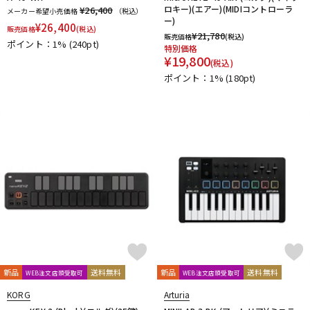
ロキー)(エアー)(MIDIコントローラ
¥26,400
メーカー希望小売価格
（税込）
ー)
¥
26,400
販売価格
(税込)
¥
21,780
販売価格
(税込)
ポイント：1%
(240pt)
特別価格
¥
19,800
(税込)
ポイント：1%
(180pt)
新品
送料無料
新品
送料無料
WEB注文店頭受取可
WEB注文店頭受取可
KORG
Arturia