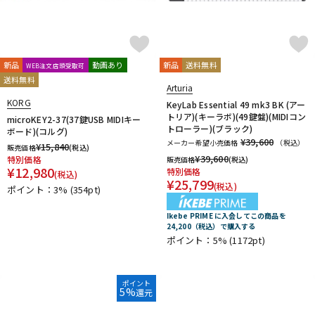
新品
動画あり
新品
送料無料
WEB注文店頭受取可
送料無料
Arturia
KORG
KeyLab Essential 49 mk3 BK (アー
トリア)(キーラボ)(49鍵盤)(MIDIコン
microKEY2-37(37鍵USB MIDIキー
トローラー)(ブラック)
ボード)(コルグ)
¥39,600
メーカー希望小売価格
（税込）
¥
15,840
販売価格
(税込)
¥
39,600
特別価格
販売価格
(税込)
¥
12,980
特別価格
(税込)
¥
25,799
(税込)
ポイント：3%
(354pt)
Ikebe PRIME に入会してこの商品を
24,200（税込）で購入する
ポイント：5%
(1172pt)
ポイント
5%
還元