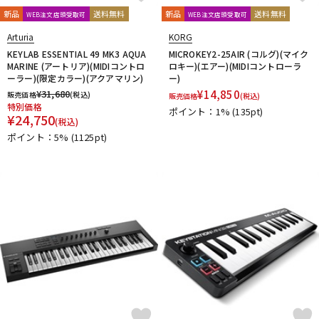
新品
送料無料
新品
送料無料
WEB注文店頭受取可
WEB注文店頭受取可
Arturia
KORG
KEYLAB ESSENTIAL 49 MK3 AQUA
MICROKEY2-25AIR (コルグ)(マイク
MARINE (アートリア)(MIDIコントロ
ロキー)(エアー)(MIDIコントローラ
ーラー)(限定カラー)(アクアマリン)
ー)
¥
31,680
¥
14,850
販売価格
(税込)
販売価格
(税込)
特別価格
ポイント：1%
(135pt)
¥
24,750
(税込)
ポイント：5%
(1125pt)