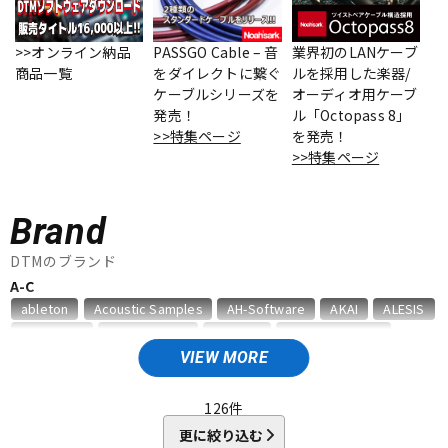
ベース
ウクレレ
>>オンライン納品
PASSGO Cable – 音
業界初のLANケーブ
商品一覧
をダイレクトに繋ぐ
ルを採用した楽器/
ケーブルシリーズを
オーディオ用ケーブ
ドラム
パーカッション
発売！
ル「Octopass 8」
>>特集ページ
を発売！
>>特集ページ
キーボード
電子ピアノ
Brand
管楽器
その他楽器
DTMのブランド
A-C
ableton
Acoustic Samples
AH-Software
AKAI
ALESIS
アンプ
エフェクター
AMS Neve
Analog Cases
Antares
Antelope Audio
APOGEE
Artiphon
ARTRIG
Arturia
ATL.INC
audient
VIEW MORE
Audioease
audio-technica
AVID
BestService
BFD
DJ機器
DTM
BITWIG
Blackstar
BOSS
celemony
Cevio
126
件
CINESAMPLES
CME PRO
CRIMSON TECHNOLOGY
更に絞り込む