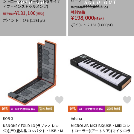
ントローラー、キーボード)(ネイテ
SOLD OUT
SOLD OUT
ィブ・インストゥルメンツ)
¥
200,600
販売価格
(税込)
特別価格
¥
131,100
販売価格
(税込)
¥
198,000
(税込)
ポイント：1%
(1191pt)
ポイント：1%
(1800pt)
新品
送料無料
新品
送料無料
WEB注文店頭受取可
WEB注文店頭受取可
KORG
Arturia
NANOKEY FOLD LO(ラヴァオレン
MICROLAB MK3 BK(USB・MIDIコン
ジ)(折り畳み型コンパクト・USB・M
トローラー)(アートリア)(マイクロラ