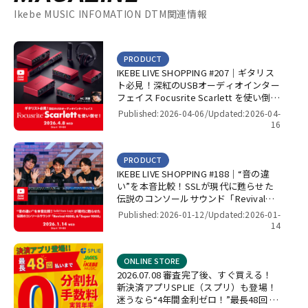
Ikebe MUSIC INFOMATION DTM関連情報
PRODUCT
IKEBE LIVE SHOPPING #207｜ギタリス
ト必見！深紅のUSBオーディオインター
フェイス Focusrite Scarlett を使い倒
せ！【presented by パワーレック】
Published:2026-04-06/
Updated:2026-04-
16
PRODUCT
IKEBE LIVE SHOPPING #188｜“音の違
い”を本音比較！SSLが現代に甦らせた
伝説のコンソールサウンド「Revival
4000」＆「Super 9000」【presented
Published:2026-01-12/
Updated:2026-01-
by パワーレック】
14
ONLINE STORE
2026.07.08 審査完了後、すぐ買える！
新決済アプリSPLIE（スプリ）も登場！
迷うなら“4年間金利ゼロ！”最長48回 無