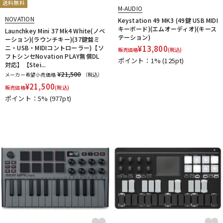
送料無料
M-AUDIO
NOVATION
Keystation 49 MK3 (49鍵 USB MIDI
キーボード)(エムオーディオ)(キース
Launchkey Mini 37 Mk4 White(ノベ
テーション)
ーション)(ラウンチキー)(37鍵盤ミ
ニ・USB・MIDIコントローラー)【ソ
¥
13,800
販売価格
(税込)
フトシンセNovation PLAY無償DL
ポイント：1%
(125pt)
対応】【Stei...
¥21,500
メーカー希望小売価格
（税込）
¥
21,500
販売価格
(税込)
ポイント：5%
(977pt)