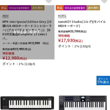
新品
送料無料
新品
送料無料
WEB注文店頭受取可
WEB注文店頭受取可
AKAI
KORG
MPK mini Special Edition Grey (25
nanoKEY Studio(コルグ)(モバイル
鍵USB-MIDIキーボードコントローラ
MIDIキーボード)
ー) (アカイ)(エムピーケーミニ) 【N
¥
21,780
販売価格
(税込)
SOLD OUT
KS対応製品Komplete 15 Select
特別価格
バ...
¥
17,930
(税込)
¥12,980
メーカー希望小売価格
（税込）
ポイント：1%
(163pt)
¥
13,481
販売価格
(税込)
特別価格
¥
12,980
(税込)
ポイント：1%
(118pt)
ポイント
5%
還元