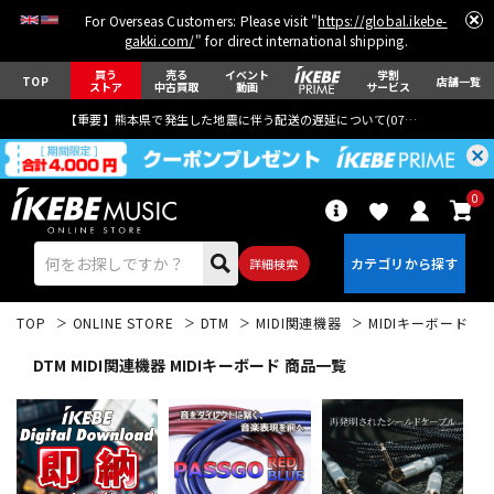
For Overseas Customers: Please visit "
https://global.ikebe-
gakki.com/
" for direct international shipping.
買う
売る
イベント
学割
TOP
店舗一覧
ストア
中古買取
動画
サービス
【重要】熊本県で発生した地震に伴う配送の遅延について(
07月29日
更新)
0
詳細検索
TOP
ONLINE STORE
DTM
MIDI関連機器
MIDIキーボード
DTM MIDI関連機器 MIDIキーボード 商品一覧
エレキギター
アコギ/エレアコ