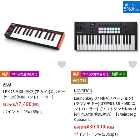
ポイント
5%
還元
新品
新品
動画あり
WEB注文店頭受取可
WEB注文店頭受取可
送料無料
AKAI
NOVATION
LPK25 MKII (MK2)(アカイ)(エルピー
ケー25)(MIDIコントローラー)
Launchkey 37 Mk4(ノベーション)
¥
7,480
(ラウンチキー)(37鍵盤USB・MIDIコ
販売価格
(税込)
ントローラー)【ソフトシンセNovat
ポイント：1%
(68pt)
ion PLAY無償DL対応】【Steinberg
Cubase L...
¥
30,000
販売価格
(税込)
ポイント：5%
(1363pt)