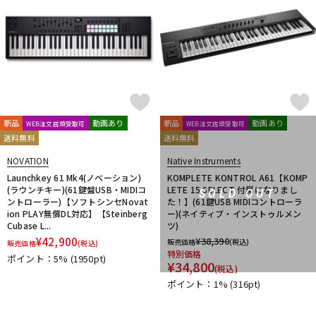
新品
動画あり
新品
動画あり
WEB注文店頭受取可
WEB注文店頭受取可
送料無料
送料無料
NOVATION
Native Instruments
Launchkey 61 Mk4(ノベーション)
KOMPLETE KONTROL A61【KOMP
(ラウンチキー)(61鍵盤USB・MIDIコ
LETE 15 SELECT 付属になりまし
SOLD OUT
ントローラー)【ソフトシンセNovat
た！】(61鍵USB MIDIコントローラ
ion PLAY無償DL対応】【Steinberg
ー)(ネイティブ・インストゥルメン
Cubase L...
ツ)
¥
42,900
¥
38,390
販売価格
(税込)
販売価格
(税込)
特別価格
ポイント：5%
(1950pt)
¥
34,800
(税込)
ポイント：1%
(316pt)