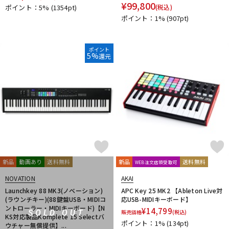
¥
99,800
ポイント：5%
(1354pt)
(税込)
ポイント：1%
(907pt)
ポイント
5%
還元
新品
動画あり
送料無料
新品
送料無料
WEB注文店頭受取可
NOVATION
AKAI
Launchkey 88 MK3(ノベーション)
APC Key 25 MK2 【Ableton Live対
(ラウンチキー)(88鍵盤USB・MIDIコ
応USB-MIDIキーボード】
ントローラー・MIDIキーボード)【N
¥
14,799
SOLD OUT
販売価格
(税込)
KS対応製品Komplete 15 Selectバ
ポイント：1%
(134pt)
ウチャー無償提供】...