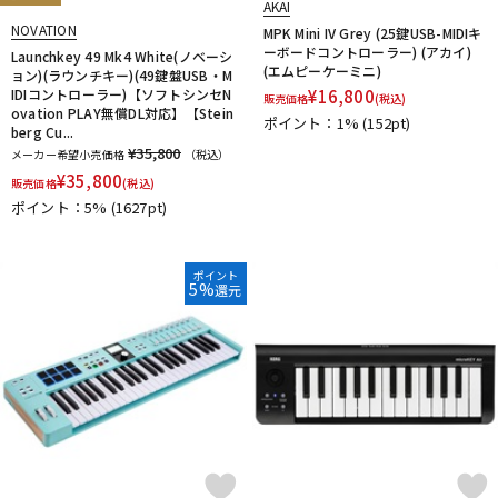
AKAI
NOVATION
MPK Mini IV Grey (25鍵USB-MIDIキ
ーボードコントローラー) (アカイ)
Launchkey 49 Mk4 White(ノベーシ
(エムピーケーミニ)
ョン)(ラウンチキー)(49鍵盤USB・M
IDIコントローラー)【ソフトシンセN
¥
16,800
販売価格
(税込)
ovation PLAY無償DL対応】【Stein
ポイント：1%
(152pt)
berg Cu...
¥35,800
メーカー希望小売価格
（税込）
¥
35,800
販売価格
(税込)
ポイント：5%
(1627pt)
ポイント
5%
還元