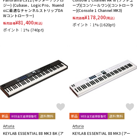
ジー) (Cubase、Logic Pro、Nuend
ーブ)(コンソールワン)(コントローラ
oに最適なチャンネルストリップDA
ー)(Console 1 Channel MK3)
Wコントローラー)
¥
178,200
販売価格
(税込)
¥
81,400
販売価格
(税込)
ポイント：1%
(1620pt)
ポイント：1%
(740pt)
新品
送料無料
新品
送料無料
WEB注文店頭受取可
WEB注文店頭受取可
Arturia
Arturia
KEYLAB ESSENTIAL 88 MK3 BK (ア
KEYLAB ESSENTIAL 88 MK3 (アー