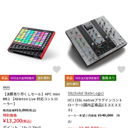
新品
送料無料
新品
動画あり
WEB注文店頭受取可
WEB注文店頭受取可
送料無料
AKAI
SSL(Solid State Logic)
【決算売り尽くしセール】APC mini
MK2 【Ableton Live 対応コントロ
UC1 (SSL nativeプラグインコント
ーラー】
ローラー)(国内正規品)(エスエスエ
¥
13,800
ル)
販売価格
(税込)
¥140,800
特別価格
メーカー希望小売価格
（税
¥
13,200
(税込)
込）
ポイント：1%
(120pt)