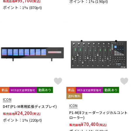
¥
95,700
ポイント：1%
(190pt)
販売価格
(税込)
ポイント：1%
(870pt)
新品
動画あり
新品
動画あり
WEB注文店頭受取可
WEB注文店頭受取可
送料無料
ICON
ICON
D4T(P1-M専用拡張ディスプレイ)
¥
24,200
P1-M(8フェーダーフィジカルコント
販売価格
(税込)
ローラー)
ポイント：1%
(220pt)
¥
70,400
販売価格
(税込)