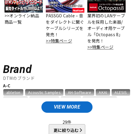
ベース
ウクレレ
>>オンライン納品
PASSGO Cable – 音
業界初のLANケーブ
商品一覧
をダイレクトに繋ぐ
ルを採用した楽器/
ケーブルシリーズを
オーディオ用ケーブ
ドラム
パーカッション
発売！
ル「Octopass 8」
>>特集ページ
を発売！
>>特集ページ
キーボード
電子ピアノ
Brand
管楽器
その他楽器
DTMのブランド
A-C
ableton
Acoustic Samples
AH-Software
AKAI
ALESIS
アンプ
エフェクター
AMS Neve
Analog Cases
Antares
Antelope Audio
APOGEE
Artiphon
ARTRIG
Arturia
ATL.INC
audient
VIEW MORE
Audioease
audio-technica
AVID
BestService
BFD
DJ機器
DTM
BITWIG
Blackstar
BOSS
celemony
Cevio
29
件
CINESAMPLES
CME PRO
CRIMSON TECHNOLOGY
更に絞り込む