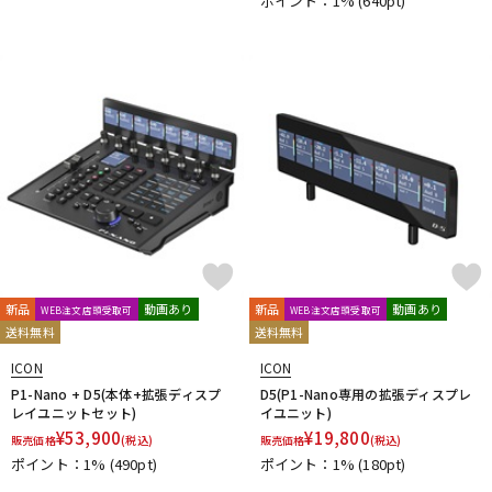
ポイント：1%
(640pt)
新品
動画あり
新品
動画あり
WEB注文店頭受取可
WEB注文店頭受取可
送料無料
送料無料
ICON
ICON
P1-Nano + D5(本体+拡張ディスプ
D5(P1-Nano専用の拡張ディスプレ
レイユニットセット)
イユニット)
¥
53,900
¥
19,800
販売価格
(税込)
販売価格
(税込)
ポイント：1%
(490pt)
ポイント：1%
(180pt)