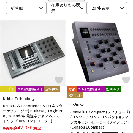
CRYPTON
DTM オンライン納品
レコーディング機器
在庫ありのみ表
新着順
20 件表示
D-I
示
DAHUA
DECKSAVER
DiGiGrid
DOTEC AUDIO
EAST WEST
ENHANCIA
ESI
Eventide
Expressive E
配信/ライブ機器
楽器アクセサリ
FabFilter
FLUX::
Focusrite
Future Audio Workshop
GARRITAN
GATOR Frameworks
GRACE design
HEAVYOCITY
HEiL SOUND
HERCULES
ICON
中古
ヴィンテージ
iConnectivity
IK Multimedia
Ikebe Original
IMAGE LINE SOFTWARE
Inspired Acoustics
INTERNET
iZotope
K-N
KAWAI
KAWAII FUTURESAMPLES
KENTON
Kikutani
Klevgrand
KORG
Krotos
LEWITT
Lexicon
Lynx
ユーズド
送料無料
新品
動画あり
WEB注文店頭受取可
WEB注文店頭受取可
MACKIE
M-AUDIO
McDSP
MIDIPLUS
MONSTER CABLE
送料無料
Nektar Technology
moog
MOTU
MUTEC
Native Instruments
Softube
USED 中古 Panorama CS12 (ネクタ
Nektar Technology
NEUMANN
NOVATION
Nugen Audio
ーテクノロジー) (Cubase、Logic Pr
Console 1 Compact (ソフチューブ)
o、Nuendoに最適なチャンネルス
(コンソールワン・コンパクト)(フィ
O-R
トリップDAWコントローラー)
ジカルコントローラー)(フィジコン)
OVERLOUD
Oyaide
Pearl
PG Music
Pitch Innovations
¥
42,350
(Console1Compact)
販売価格
(税込)
Plugin Alliance
POLYVERSE
Positive Grid
PreSonus
¥102,300
メーカー希望小売価格
（税