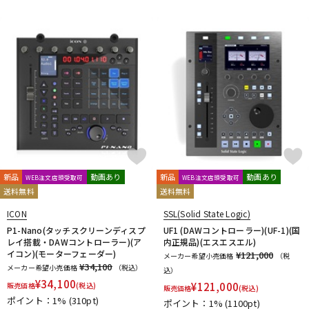
新品
動画あり
新品
動画あり
WEB注文店頭受取可
WEB注文店頭受取可
送料無料
送料無料
ICON
SSL(Solid State Logic)
P1-Nano(タッチスクリーンディスプ
UF1 (DAWコントローラー)(UF-1)(国
レイ搭載・DAWコントローラー)(ア
内正規品)(エスエスエル)
イコン)(モーターフェーダー)
¥121,000
メーカー希望小売価格
（税
¥34,100
メーカー希望小売価格
（税込）
込）
¥
34,100
¥
121,000
販売価格
(税込)
販売価格
(税込)
ポイント：1%
(310pt)
ポイント：1%
(1100pt)