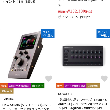
ポイント：1%
(385pt)
PrismSound
PROJECT SAM
Prominy
Radial
込）
Rational Acoustics
Rob Papen
RODE
Roland
ROLI
¥
102,300
販売価格
(税込)
RUPERT NEVE DESIGNS
ポイント：1%
(930pt)
S-T
SANWA SUPPLY
SENNHEISER
serato
SHURE
ポイント
ポイント
SLATE AUDIO
SlateDigital
Softube
Sonarworks
5%
5%
還元
還元
Sonic Studio
Sonnox
SoundToys
SPECTRASONICS
SSL(Solid State Logic)
Steinberg
Steven Slate Audio
stokyo
STREZOV SAMPLING
Studiologic
SynchroArts
SYNTHOGY
TAC SYSTEM
TASCAM
tc electronic
TC helicon
Teenage Engineering
Thrustmaster
TOONTRACK
Tracktion
TRUE DYNA
U-Z
UDG
u-he（ユーヒー）
UJAM
Universal Audio
新品
動画あり
新品
送料無料
WEB注文店頭受取可
WEB注文店頭受取可
unknown
UVI
Vengeance Sound
VI Labs
VIENNA
送料無料
Vital Arts
Waldorf
Wave Machine Labs
NOVATION
WaveDNA
Softube
WAVES
Whirlwind
XFER RECORDS
【決算売り尽くしセール】Launch C
xlnaudio
XSONIC
ontrol 3 (ノベーション)(ラウンチコ
Flow Studio (ソフチューブ)(コント
YAMAHA
ZAOR
ZOOM
ントロール)(USB・MIDIコントロー
ロール・サーフェス)(プラグイン対