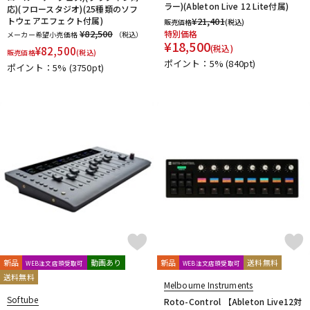
他
ラー)(Ableton Live 12 Lite付属)
応)(フロースタジオ)(25種類のソフ
トウェアエフェクト付属)
¥
21,401
1st PLACE
360 Reality Audio
RELAB Development
販売価格
(税込)
¥82,500
特別価格
メーカー希望小売価格
（税込）
FREQPORT
Glorious
Mntra
Minimal Audio
¥
18,500
(税込)
¥
82,500
販売価格
(税込)
cmf by NOTHING
ポイント：5%
(840pt)
ポイント：5%
(3750pt)
新品
動画あり
新品
送料無料
WEB注文店頭受取可
WEB注文店頭受取可
送料無料
Melbourne Instruments
Softube
Roto-Control 【Ableton Live12対