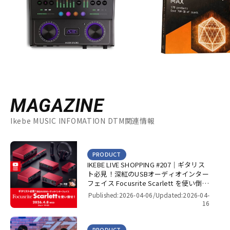
MAGAZINE
Ikebe MUSIC INFOMATION DTM関連情報
PRODUCT
IKEBE LIVE SHOPPING #207｜ギタリス
ト必見！深紅のUSBオーディオインター
フェイス Focusrite Scarlett を使い倒
せ！【presented by パワーレック】
Published:2026-04-06/
Updated:2026-04-
16
PRODUCT