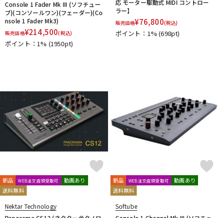
応 モーター駆動式 MIDI コントロー
Console 1 Fader Mk III (ソフチュー
ラー】
ブ)(コンソールワン)(フェーダー)(Co
nsole 1 Fader Mk3)
¥
76,800
販売価格
(税込)
¥
214,500
ポイント：1%
(698pt)
販売価格
(税込)
ポイント：1%
(1950pt)
新品
動画あり
新品
動画あり
WEB注文店頭受取可
WEB注文店頭受取可
送料無料
送料無料
Nektar Technology
Softube
Panorama CS12 (ネクターテクノロ
Console 1 Channel Mk III (ソフチュ