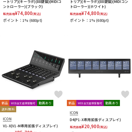
ートリア)(キーラボ)(88鍵盤)(MIDIコ
トリア)(キーラボ)(88鍵盤)(MIDIコン
ントローラー)(ブラック)
トローラー)(ホワイト)
¥
74,800
¥
74,800
販売価格
(税込)
販売価格
(税込)
ポイント：1%
(680pt)
ポイント：1%
(680pt)
新品
動画あり
新品
動画あり
WEB注文店頭受取可
WEB注文店頭受取可
送料無料
ICON
ICON
D4(P1-X専用拡張ディスプレイ)
V1-X(V1-M専用拡張ディスプレイ)
¥
20,900
販売価格
(税込)