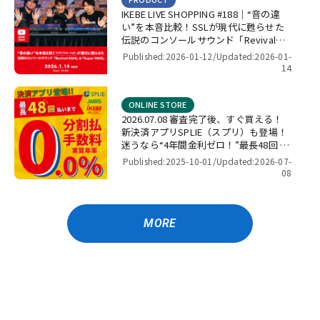
IKEBE LIVE SHOPPING #188｜“音の違
い”を本音比較！SSLが現代に甦らせた
伝説のコンソールサウンド「Revival
4000」＆「Super 9000」【presented
Published:2026-01-12/
Updated:2026-01-
by パワーレック】
14
ONLINE STORE
2026.07.08 審査完了後、すぐ買える！
新決済アプリSPLIE（スプリ）も登場！
迷うなら“4年間金利ゼロ！”最長48回 無
金利キャンペーン
Published:2025-10-01/
Updated:2026-07-
08
MORE