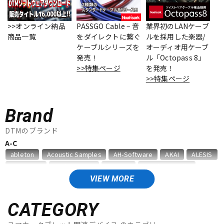
ベース
ウクレレ
>>オンライン納品
PASSGO Cable – 音
業界初のLANケーブ
商品一覧
をダイレクトに繋ぐ
ルを採用した楽器/
ケーブルシリーズを
オーディオ用ケーブ
ドラム
パーカッション
発売！
ル「Octopass 8」
>>特集ページ
を発売！
>>特集ページ
キーボード
電子ピアノ
Brand
管楽器
その他楽器
DTMのブランド
A-C
ableton
Acoustic Samples
AH-Software
AKAI
ALESIS
アンプ
エフェクター
AMS Neve
Analog Cases
Antares
Antelope Audio
APOGEE
Artiphon
ARTRIG
Arturia
ATL.INC
audient
VIEW MORE
Audioease
audio-technica
AVID
BestService
BFD
DJ機器
DTM
BITWIG
Blackstar
BOSS
celemony
Cevio
CATEGORY
CINESAMPLES
CME PRO
CRIMSON TECHNOLOGY