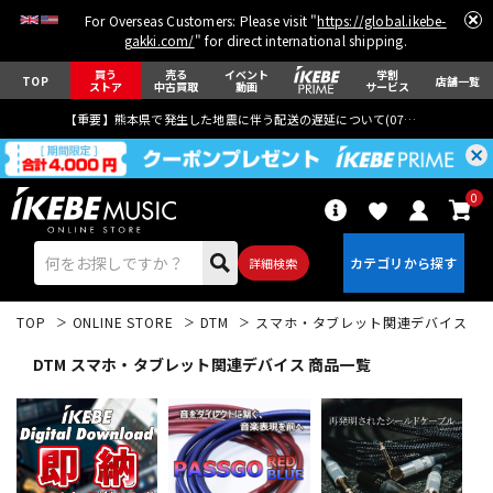
For Overseas Customers: Please visit "
https://global.ikebe-
gakki.com/
" for direct international shipping.
買う
売る
イベント
学割
TOP
店舗一覧
ストア
中古買取
動画
サービス
【重要】熊本県で発生した地震に伴う配送の遅延について(
07月29日
更新)
0
詳細検索
TOP
ONLINE STORE
DTM
スマホ・タブレット関連デバイス
DTM スマホ・タブレット関連デバイス 商品一覧
エレキギター
アコギ/エレアコ