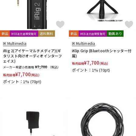
新品
送料無料
新品
動画あり
WEB注文店頭受取可
WEB注文店頭受取可
IK Multimedia
IK Multimedia
iRig 2(アイケーマルチメディア)(ギ
iKlip Grip (Bluetoothシャッター付
タリスト向けオーディオインターフ
属)
ェイス)
¥
7,700
販売価格
(税込)
¥7,700
メーカー希望小売価格
（税込）
ポイント：1%
(70pt)
¥
7,700
販売価格
(税込)
ポイント：1%
(70pt)