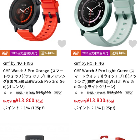
新品
送料無料
新品
送料無料
WEB注文店頭受取可
WEB注文店頭受取可
cmf by NOTHING
cmf by NOTHING
CMF Watch 3 Pro Orange (スマー
CMF Watch 3 Pro Light Green (ス
トウォッチ)(ウォッチプロ)(ノッシン
マートウォッチ)(ウォッチプロ)(ノッ
グ)(国内正規品)(Watch Pro 3rd Ge
シング)(国内正規品)(Watch Pro 3r
n)(オレンジ)
d Gen)(ライトグリーン)
¥13,800
¥13,800
メーカー希望小売価格
（税込）
メーカー希望小売価格
（税込）
¥
13,800
¥
13,800
販売価格
(税込)
販売価格
(税込)
ポイント：1%
(125pt)
ポイント：1%
(125pt)