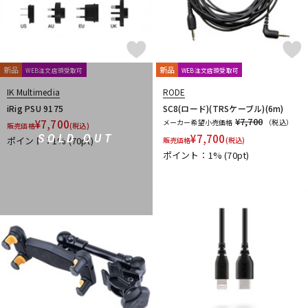
新品
新品
WEB注文店頭受取可
WEB注文店頭受取可
IK Multimedia
RODE
iRig PSU 9175
SC8(ロード)(TRSケーブル)(6m)
¥7,700
¥
7,700
メーカー希望小売価格
（税込）
販売価格
(税込)
¥
7,700
SOLD OUT
ポイント：1%
(70pt)
販売価格
(税込)
ポイント：1%
(70pt)