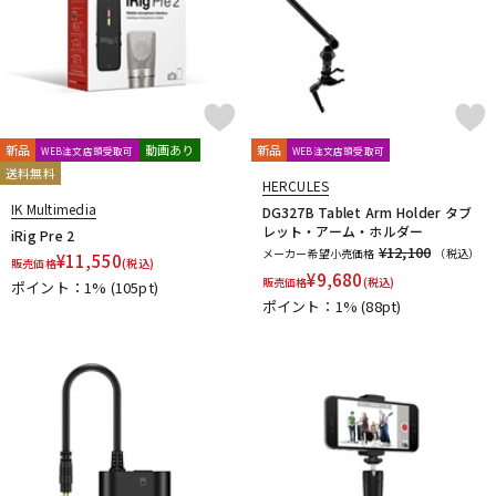
新品
動画あり
新品
WEB注文店頭受取可
WEB注文店頭受取可
送料無料
HERCULES
IK Multimedia
DG327B Tablet Arm Holder タブ
レット・アーム・ホルダー
iRig Pre 2
¥12,100
メーカー希望小売価格
（税込）
¥
11,550
販売価格
(税込)
¥
9,680
販売価格
(税込)
ポイント：1%
(105pt)
ポイント：1%
(88pt)