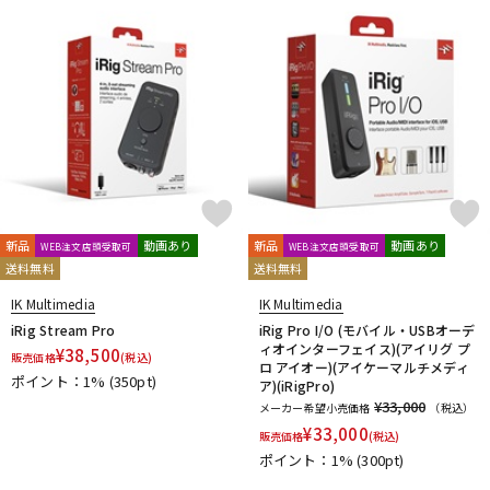
新品
動画あり
新品
動画あり
WEB注文店頭受取可
WEB注文店頭受取可
送料無料
送料無料
IK Multimedia
IK Multimedia
iRig Stream Pro
iRig Pro I/O (モバイル・USBオーデ
ィオインターフェイス)(アイリグ プ
¥
38,500
販売価格
(税込)
ロ アイオー)(アイケーマルチメディ
ポイント：1%
(350pt)
ア)(iRigPro)
¥33,000
メーカー希望小売価格
（税込）
¥
33,000
販売価格
(税込)
ポイント：1%
(300pt)