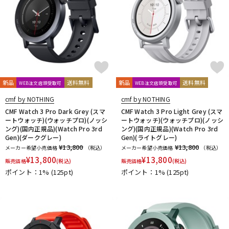
新品
送料無料
新品
送料無料
WEB注文店頭受取可
WEB注文店頭受取可
cmf by NOTHING
cmf by NOTHING
CMF Watch 3 Pro Dark Grey (スマ
CMF Watch 3 Pro Light Grey (スマ
ートウォッチ)(ウォッチプロ)(ノッシ
ートウォッチ)(ウォッチプロ)(ノッシ
ング)(国内正規品)(Watch Pro 3rd
ング)(国内正規品)(Watch Pro 3rd
Gen)(ダークグレー)
Gen)(ライトグレー)
¥13,800
¥13,800
メーカー希望小売価格
（税込）
メーカー希望小売価格
（税込）
¥
13,800
¥
13,800
販売価格
(税込)
販売価格
(税込)
ポイント：1%
(125pt)
ポイント：1%
(125pt)