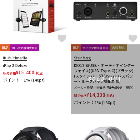
新品
新品
送料無料
WEB注文店頭受取可
WEB注文店頭受取可
IK Multimedia
Steinberg
iKlip 3 Deluxe
IXO12 B(USB・オーディオインター
フェイス)(USB Type-C)(ブラック)
¥
15,400
販売価格
(税込)
(スタインバーグ)(USB2.0バスパワ
SOLD OUT
ポイント：1%
(140pt)
ー・ループバック機能対応)
¥14,300
メーカー希望小売価格
（税込）
¥
14,300
販売価格
(税込)
ポイント：1%
(130pt)