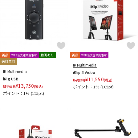
新品
動画あり
新品
WEB注文店頭受取可
WEB注文店頭受取可
送料無料
IK Multimedia
IK Multimedia
iKlip 3 Video
iRig USB
¥
11,550
販売価格
(税込)
¥
13,750
ポイント：1%
(105pt)
販売価格
(税込)
ポイント：1%
(125pt)