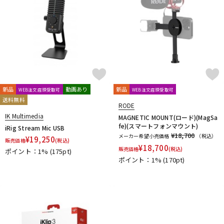
新品
動画あり
新品
WEB注文店頭受取可
WEB注文店頭受取可
送料無料
RODE
IK Multimedia
MAGNETIC MOUNT(ロード)(MagSa
fe)(スマートフォンマウント)
iRig Stream Mic USB
¥18,700
メーカー希望小売価格
（税込）
¥
19,250
販売価格
(税込)
¥
18,700
販売価格
(税込)
ポイント：1%
(175pt)
ポイント：1%
(170pt)