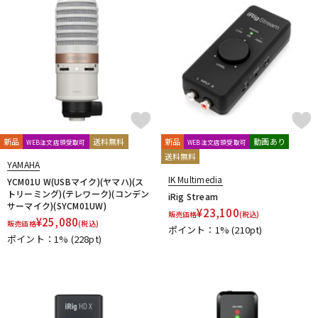
新品
送料無料
新品
動画あり
WEB注文店頭受取可
WEB注文店頭受取可
送料無料
YAMAHA
IK Multimedia
YCM01U W(USBマイク)(ヤマハ)(ス
トリーミング)(テレワーク)(コンデン
iRig Stream
サーマイク)(SYCM01UW)
¥
23,100
販売価格
(税込)
¥
25,080
販売価格
(税込)
ポイント：1%
(210pt)
ポイント：1%
(228pt)