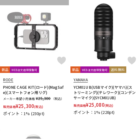
新品
新品
送料無料
WEB注文店頭受取可
WEB注文店頭受取可
RODE
YAMAHA
PHONE CAGE KIT(ロード)(MagSaf
YCM01U B(USBマイク)(ヤマハ)(ス
e)(スマートフォン用リグ)
トリーミング)(テレワーク)(コンデン
サーマイク)(SYCM01UB)
¥25,300
メーカー希望小売価格
（税込）
¥
25,080
¥
25,300
販売価格
(税込)
販売価格
(税込)
ポイント：1%
(228pt)
ポイント：1%
(230pt)