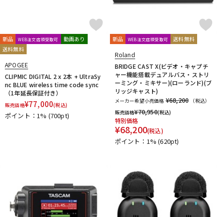
他
1st PLACE
360 Reality Audio
RELAB Development
FREQPORT
Glorious
Mntra
Minimal Audio
cmf by NOTHING
新品
動画あり
新品
送料無料
WEB注文店頭受取可
WEB注文店頭受取可
送料無料
Roland
APOGEE
BRIDGE CAST X(ビデオ・キャプチ
ャー機能搭載デュアルバス・ストリ
CLIPMIC DIGITAL 2 x 2本 + UltraSy
ーミング・ミキサー)(ローランド)(ブ
nc BLUE wireless time code sync
リッジキャスト)
（1年延長保証付き）
¥68,200
メーカー希望小売価格
（税込）
¥
77,000
販売価格
(税込)
¥
70,950
販売価格
(税込)
ポイント：1%
(700pt)
特別価格
¥
68,200
(税込)
ポイント：1%
(620pt)