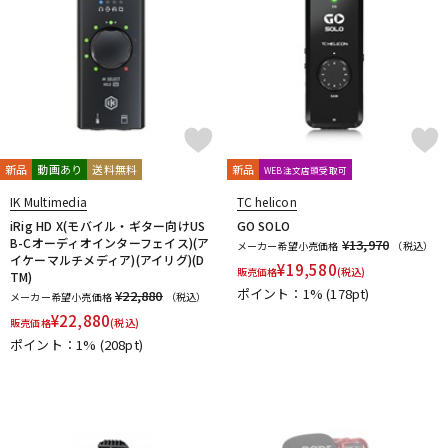
新品
動画あり
送料無料
新品
WEB注文店頭受取可
IK Multimedia
TC helicon
iRig HD X(モバイル・ギター向けUS
GO SOLO
B-Cオーディオインターフェイス)(ア
¥13,970
メーカー希望小売価格
（税込）
イケーマルチメディア)(アイリグ)(D
¥
19,580
販売価格
(税込)
TM)
ポイント：1%
(178pt)
¥22,880
メーカー希望小売価格
（税込）
¥
22,880
販売価格
(税込)
ポイント：1%
(208pt)