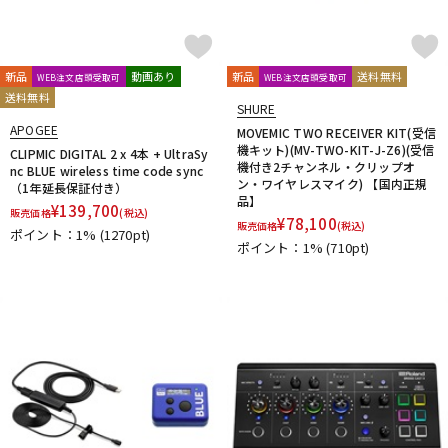
PrismSound
PROJECT SAM
Prominy
Radial
Rational Acoustics
Rob Papen
RODE
Roland
ROLI
RUPERT NEVE DESIGNS
新品
動画あり
新品
送料無料
WEB注文店頭受取可
WEB注文店頭受取可
S-T
送料無料
SHURE
SANWA SUPPLY
SENNHEISER
serato
SHURE
APOGEE
MOVEMIC TWO RECEIVER KIT(受信
SLATE AUDIO
SlateDigital
Softube
Sonarworks
機キット)(MV-TWO-KIT-J-Z6)(受信
CLIPMIC DIGITAL 2 x 4本 + UltraSy
Sonic Studio
Sonnox
SoundToys
SPECTRASONICS
機付き2チャンネル・クリップオ
nc BLUE wireless time code sync
ン・ワイヤレスマイク) 【国内正規
（1年延長保証付き）
SSL(Solid State Logic)
Steinberg
Steven Slate Audio
品】
¥
139,700
stokyo
STREZOV SAMPLING
Studiologic
SynchroArts
販売価格
(税込)
¥
78,100
販売価格
(税込)
ポイント：1%
(1270pt)
SYNTHOGY
TAC SYSTEM
TASCAM
tc electronic
ポイント：1%
(710pt)
TC helicon
Teenage Engineering
Thrustmaster
TOONTRACK
Tracktion
TRUE DYNA
U-Z
UDG
u-he（ユーヒー）
UJAM
Universal Audio
unknown
UVI
Vengeance Sound
VI Labs
VIENNA
Vital Arts
Waldorf
Wave Machine Labs
WaveDNA
WAVES
Whirlwind
XFER RECORDS
xlnaudio
XSONIC
YAMAHA
ZAOR
ZOOM