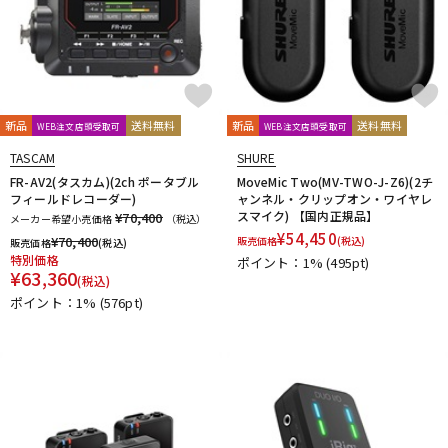
新品
送料無料
新品
送料無料
WEB注文店頭受取可
WEB注文店頭受取可
TASCAM
SHURE
FR-AV2(タスカム)(2ch ポータブル
MoveMic Two(MV-TWO-J-Z6)(2チ
フィールドレコーダー)
ャンネル・クリップオン・ワイヤレ
スマイク) 【国内正規品】
¥70,400
メーカー希望小売価格
（税込）
¥
54,450
¥
70,400
販売価格
(税込)
販売価格
(税込)
特別価格
ポイント：1%
(495pt)
¥
63,360
(税込)
ポイント：1%
(576pt)