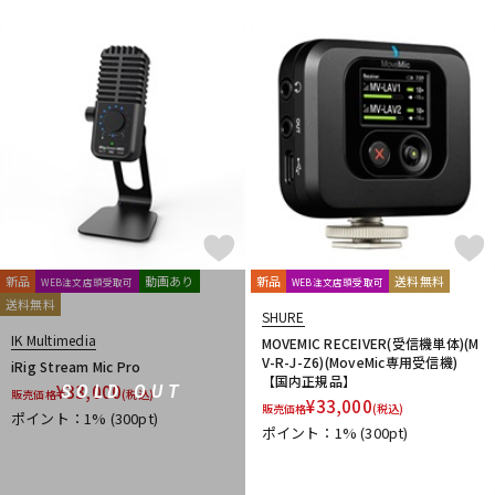
新品
動画あり
新品
送料無料
WEB注文店頭受取可
WEB注文店頭受取可
送料無料
SHURE
IK Multimedia
MOVEMIC RECEIVER(受信機単体)(M
V-R-J-Z6)(MoveMic専用受信機)
iRig Stream Mic Pro
【国内正規品】
¥
33,000
SOLD OUT
販売価格
(税込)
¥
33,000
販売価格
(税込)
ポイント：1%
(300pt)
ポイント：1%
(300pt)