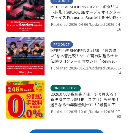
PRODUCT
IKEBE LIVE SHOPPING #207｜ギタリス
ト必見！深紅のUSBオーディオインター
フェイス Focusrite Scarlett を使い倒
せ！【presented by パワーレック】
Published:2026-04-06/
Updated:2026-04-
16
PRODUCT
IKEBE LIVE SHOPPING #188｜“音の違
い”を本音比較！SSLが現代に甦らせた
伝説のコンソールサウンド「Revival
4000」＆「Super 9000」【presented
Published:2026-01-12/
Updated:2026-01-
by パワーレック】
14
ONLINE STORE
2026.07.08 審査完了後、すぐ買える！
新決済アプリSPLIE（スプリ）も登場！
迷うなら“4年間金利ゼロ！”最長48回 無
金利キャンペーン
Published:2025-10-01/
Updated:2026-07-
08