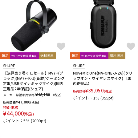
新品
送料無料
新品
送料無料
WEB注文店頭受取可
WEB注文店頭受取可
SHURE
SHURE
【決算売り尽くしセール】MV7+(ブ
MoveMic One(MV-ONE-J-Z6)(クリ
ラック)(MV7+-K-J)(配信/ゲーミング
ップオン・ワイヤレスマイク) 【国
定番/USBダイナミックマイク)(国内
内正規品】
正規品2年保証)(シュア)
¥
39,050
販売価格
(税込)
¥48,180
メーカー希望小売価格
（税込）
ポイント：1%
(355pt)
¥
47,000
販売価格
(税込)
特別価格
¥
44,000
(税込)
ポイント：5%
(2000pt)