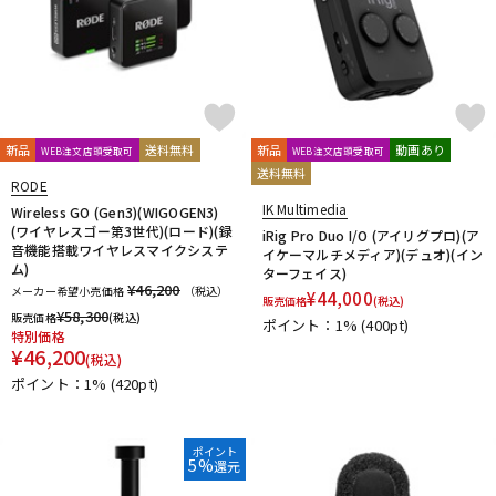
新品
送料無料
新品
動画あり
WEB注文店頭受取可
WEB注文店頭受取可
送料無料
RODE
IK Multimedia
Wireless GO (Gen3)(WIGOGEN3)
(ワイヤレスゴー第3世代)(ロード)(録
iRig Pro Duo I/O (アイリグプロ)(ア
音機能搭載ワイヤレスマイクシステ
イケーマルチメディア)(デュオ)(イン
ム)
ターフェイス)
¥46,200
メーカー希望小売価格
（税込）
¥
44,000
販売価格
(税込)
¥
58,300
販売価格
(税込)
ポイント：1%
(400pt)
特別価格
¥
46,200
(税込)
ポイント：1%
(420pt)
ポイント
5%
還元