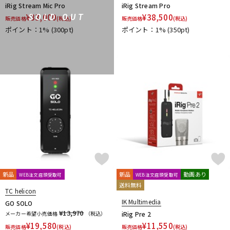
iRig Stream Mic Pro
iRig Stream Pro
¥
33,000
¥
38,500
SOLD OUT
販売価格
(税込)
販売価格
(税込)
ポイント：1%
(300pt)
ポイント：1%
(350pt)
新品
新品
動画あり
WEB注文店頭受取可
WEB注文店頭受取可
送料無料
TC helicon
IK Multimedia
GO SOLO
¥13,970
メーカー希望小売価格
（税込）
iRig Pre 2
¥
19,580
¥
11,550
販売価格
(税込)
販売価格
(税込)