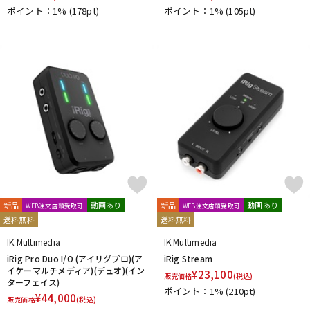
ポイント：1%
(178pt)
ポイント：1%
(105pt)
新品
動画あり
新品
動画あり
WEB注文店頭受取可
WEB注文店頭受取可
送料無料
送料無料
IK Multimedia
IK Multimedia
iRig Pro Duo I/O (アイリグプロ)(ア
iRig Stream
イケーマルチメディア)(デュオ)(イン
¥
23,100
販売価格
(税込)
ターフェイス)
ポイント：1%
(210pt)
¥
44,000
販売価格
(税込)