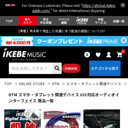
For Overseas Customers: Please visit "
https://global.ikebe-
gakki.com/
" for direct international shipping.
買う
売る
イベント
学割
TOP
店舗一覧
ストア
中古買取
動画
サービス
【重要】熊本県で発生した地震に伴う配送の遅延について(
07月29日
更新)
0
詳細検索
TOP
ONLINE STORE
DTM
スマホ・タブレット関連デバイス
DTM スマホ・タブレット関連デバイス iOS対応オーディオイ
ンターフェイス 商品一覧
エレキギター
アコギ/エレアコ