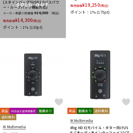
YAMAHA
ZAOR
ZOOM
(スタインバーグ)(USB2.0バスパワ
¥
19,250
SOLD OUT
販売価格
(税込)
ー・ループバック機能対応)
他
ポイント：1%
(175pt)
¥14,300
メーカー希望小売価格
（税込）
1st PLACE
360 Reality Audio
RELAB Development
¥
14,300
販売価格
(税込)
FREQPORT
Glorious
Mntra
Minimal Audio
ポイント：1%
(130pt)
cmf by NOTHING
新品
動画あり
新品
動画あり
送料無料
WEB注文店頭受取可
送料無料
IK Multimedia
IK Multimedia
iRig HD X(モバイル・ギター向けUS
B-Cオーディオインターフェイス)(ア