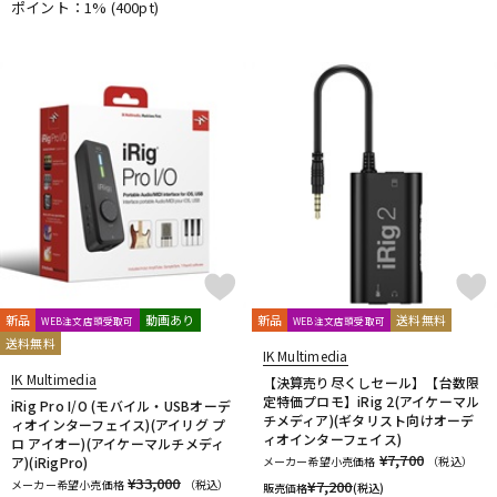
ポイント：1%
(400pt)
新品
動画あり
新品
送料無料
WEB注文店頭受取可
WEB注文店頭受取可
送料無料
IK Multimedia
IK Multimedia
【決算売り尽くしセール】【台数限
定特価プロモ】iRig 2(アイケーマル
iRig Pro I/O (モバイル・USBオーデ
チメディア)(ギタリスト向けオーデ
ィオインターフェイス)(アイリグ プ
ィオインターフェイス)
ロ アイオー)(アイケーマルチメディ
¥7,700
ア)(iRigPro)
メーカー希望小売価格
（税込）
¥33,000
メーカー希望小売価格
（税込）
¥
7,200
販売価格
(税込)