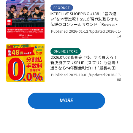
PRODUCT
IKEBE LIVE SHOPPING #188｜“音の違
い”を本音比較！SSLが現代に甦らせた
伝説のコンソールサウンド「Revival
4000」＆「Super 9000」【presented
Published:2026-01-12/
Updated:2026-01-
by パワーレック】
14
ONLINE STORE
2026.07.08 審査完了後、すぐ買える！
新決済アプリSPLIE（スプリ）も登場！
迷うなら“4年間金利ゼロ！”最長48回 無
金利キャンペーン
Published:2025-10-01/
Updated:2026-07-
08
MORE