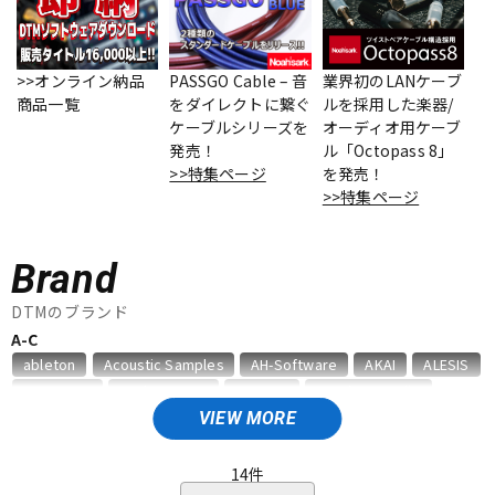
ベース
ウクレレ
>>オンライン納品
PASSGO Cable – 音
業界初のLANケーブ
商品一覧
をダイレクトに繋ぐ
ルを採用した楽器/
ドラム
パーカッション
ケーブルシリーズを
オーディオ用ケーブ
発売！
ル「Octopass 8」
>>特集ページ
を発売！
キーボード
電子ピアノ
>>特集ページ
Brand
管楽器
その他楽器
DTMのブランド
A-C
アンプ
エフェクター
ableton
Acoustic Samples
AH-Software
AKAI
ALESIS
AMS Neve
Analog Cases
Antares
Antelope Audio
APOGEE
Artiphon
ARTRIG
Arturia
ATL.INC
audient
VIEW MORE
DJ機器
DTM
Audioease
audio-technica
AVID
BestService
BFD
BITWIG
Blackstar
BOSS
celemony
Cevio
14
件