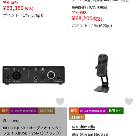
特別価格
Plugin Alliance
POLYVERSE
Positive Grid
PreSonus
¥
63,360
¥
70,950
販売価格
(税込)
(税込)
PrismSound
PROJECT SAM
Prominy
Radial
特別価格
ポイント：1%
(576pt)
¥
68,200
(税込)
Rational Acoustics
Rob Papen
RODE
Roland
ROLI
ポイント：1%
(620pt)
RUPERT NEVE DESIGNS
S-T
SANWA SUPPLY
SENNHEISER
serato
SHURE
SLATE AUDIO
SlateDigital
Softube
Sonarworks
Sonic Studio
Sonnox
SoundToys
SPECTRASONICS
SSL(Solid State Logic)
Steinberg
Steven Slate Audio
stokyo
STREZOV SAMPLING
Studiologic
SynchroArts
SYNTHOGY
TAC SYSTEM
TASCAM
tc electronic
TC helicon
Teenage Engineering
Thrustmaster
TOONTRACK
Tracktion
TRUE DYNA
U-Z
UDG
u-he（ユーヒー）
UJAM
Universal Audio
新品
送料無料
新品
動画あり
WEB注文店頭受取可
WEB注文店頭受取可
unknown
UVI
Vengeance Sound
VI Labs
VIENNA
送料無料
Steinberg
Vital Arts
Waldorf
Wave Machine Labs
WaveDNA
IK Multimedia
IXO12 B(USB・オーディオインター
WAVES
Whirlwind
XFER RECORDS
xlnaudio
XSONIC
フェイス)(USB Type-C)(ブラック)
iRig Stream Mic USB