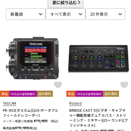
CINESAMPLES
CME PRO
CRIMSON TECHNOLOGY
更に絞り込む
DTM オンライン納品
レコーディング機器
CRYPTON
新着順
すべて表示
20 件表示
D-I
DAHUA
DECKSAVER
DiGiGrid
DOTEC AUDIO
配信/ライブ機器
楽器アクセサリ
EAST WEST
ENHANCIA
ESI
Eventide
Expressive E
FabFilter
FLUX::
Focusrite
Future Audio Workshop
GARRITAN
GATOR Frameworks
GRACE design
中古
ヴィンテージ
HEAVYOCITY
HEiL SOUND
HERCULES
ICON
iConnectivity
IK Multimedia
Ikebe Original
IMAGE LINE SOFTWARE
Inspired Acoustics
INTERNET
iZotope
K-N
KAWAI
KAWAII FUTURESAMPLES
KENTON
Kikutani
Klevgrand
KORG
Krotos
LEWITT
Lexicon
Lynx
新品
送料無料
新品
送料無料
WEB注文店頭受取可
WEB注文店頭受取可
MACKIE
M-AUDIO
McDSP
MIDIPLUS
MONSTER CABLE
TASCAM
Roland
moog
MOTU
MUTEC
Native Instruments
FR-AV2(タスカム)(2ch ポータブル
BRIDGE CAST X(ビデオ・キャプチ
Nektar Technology
NEUMANN
NOVATION
Nugen Audio
フィールドレコーダー)
ャー機能搭載デュアルバス・ストリ
ーミング・ミキサー)(ローランド)(ブ
¥70,400
メーカー希望小売価格
（税込）
O-R
リッジキャスト)
¥
70,400
販売価格
(税込)
OVERLOUD
Oyaide
Pearl
PG Music
Pitch Innovations
¥68,200
メーカー希望小売価格
（税込）