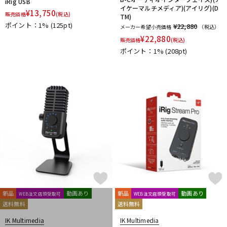
iRig USB
イケーマルチメディア)(アイリグ)(D
¥
13,750
販売価格
(税込)
TM)
ポイント：1%
(125pt)
¥22,880
メーカー希望小売価格
（税込）
¥
22,880
販売価格
(税込)
ポイント：1%
(208pt)
新品
動画あり
新品
動画あり
WEB注文店頭受取可
WEB注文店頭受取可
送料無料
送料無料
IK Multimedia
IK Multimedia