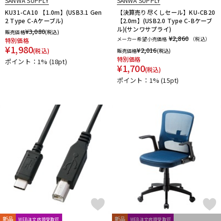
SANWA SUPPLY
SANWA SUPPLY
KU31-CA10 【1.0m】(USB3.1 Gen
【決算売り尽くしセール】KU-CB20
2 Type C-Aケーブル)
【2.0m】(USB2.0 Type C-Bケーブ
ル)(サンワサプライ)
¥
3,080
販売価格
(税込)
¥2,860
メーカー希望小売価格
（税込）
特別価格
¥
1,980
¥
2,016
(税込)
販売価格
(税込)
特別価格
ポイント：1%
(18pt)
¥
1,700
(税込)
ポイント：1%
(15pt)
新品
新品
WEB注文店頭受取可
WEB注文店頭受取可