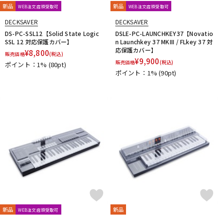
新品
新品
WEB注文店頭受取可
WEB注文店頭受取可
DECKSAVER
DECKSAVER
DS-PC-SSL12【Solid State Logic
DSLE-PC-LAUNCHKEY37【Novatio
SSL 12 対応保護カバー】
n Launchkey 37 MKIII / FLkey 37 対
応保護カバー】
¥
8,800
販売価格
(税込)
¥
9,900
販売価格
(税込)
ポイント：1%
(80pt)
ポイント：1%
(90pt)
新品
新品
WEB注文店頭受取可