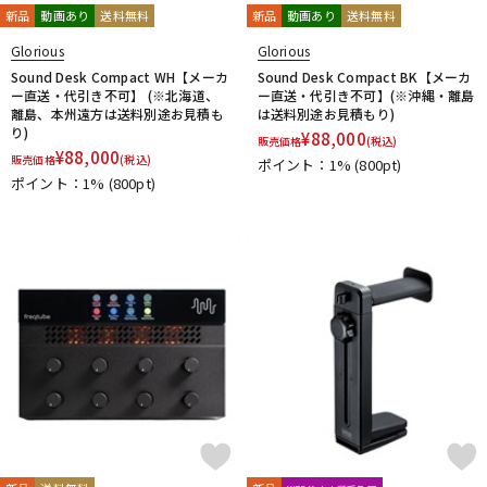
新品
動画あり
送料無料
新品
動画あり
送料無料
Glorious
Glorious
Sound Desk Compact WH【メーカ
Sound Desk Compact BK【メーカ
ー直送・代引き不可】 (※北海道、
ー直送・代引き不可】(※沖縄・離島
離島、本州遠方は送料別途お見積も
は送料別途お見積もり)
り)
¥
88,000
販売価格
(税込)
¥
88,000
販売価格
(税込)
ポイント：1%
(800pt)
ポイント：1%
(800pt)