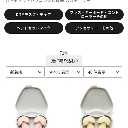
DTMデスク・パソコン周辺機器
のカテゴリー
CRYPTON
DTM オンライン納品
レコーディング機器
D-I
マウス・キーボード・コント
DTMデスク・チェア
DAHUA
DECKSAVER
DiGiGrid
DOTEC AUDIO
ローラーその他
EAST WEST
ENHANCIA
ESI
Eventide
Expressive E
配信/ライブ機器
楽器アクセサリ
ヘッドセットマイク
アクセサリー・その他
FabFilter
FLUX::
Focusrite
Future Audio Workshop
GARRITAN
GATOR Frameworks
GRACE design
HEAVYOCITY
HEiL SOUND
HERCULES
ICON
中古
ヴィンテージ
iConnectivity
IK Multimedia
Ikebe Original
71
件
IMAGE LINE SOFTWARE
Inspired Acoustics
INTERNET
更に絞り込む
iZotope
K-N
新着順
すべて表示
40 件表示
KAWAI
KAWAII FUTURESAMPLES
KENTON
Kikutani
Klevgrand
KORG
Krotos
LEWITT
Lexicon
Lynx
MACKIE
M-AUDIO
McDSP
MIDIPLUS
MONSTER CABLE
moog
MOTU
MUTEC
Native Instruments
Nektar Technology
NEUMANN
NOVATION
Nugen Audio
O-R
OVERLOUD
Oyaide
Pearl
PG Music
Pitch Innovations
Plugin Alliance
POLYVERSE
Positive Grid
PreSonus