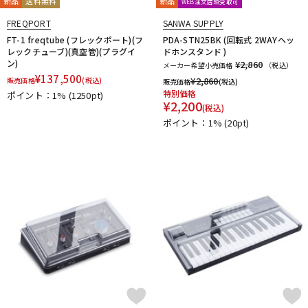
新品
送料無料
新品
WEB注文店頭受取可
FREQPORT
SANWA SUPPLY
FT-1 freqtube (フレックポート)(フ
PDA-STN25BK (回転式 2WAYヘッ
レックチューブ)(真空管)(プラグイ
ドホンスタンド )
ン)
¥2,860
メーカー希望小売価格
（税込）
¥
137,500
¥
2,860
販売価格
(税込)
販売価格
(税込)
特別価格
ポイント：1%
(1250pt)
¥
2,200
(税込)
ポイント：1%
(20pt)