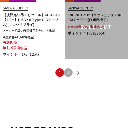
SANWA SUPPLY
SANWA SUPPLY
【決算売り尽くしセール】KU-CB10
SNC-NET21BL (メッシュチェア)(D
【1.0m】(USB2.0 Type C-Bケーブ
TMチェアー)(作業用椅子)
ル)(サンワサプライ)
¥
19,360
SOLD OUT
販売価格
(税込)
¥2,420
メーカー希望小売価格
（税込）
ポイント：1%
(176pt)
¥
1,609
販売価格
(税込)
特別価格
¥
1,400
(税込)
ポイント：1%
(12pt)
1
2