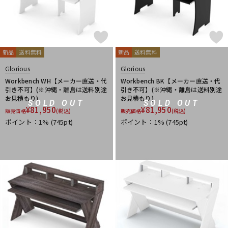
新品
送料無料
新品
送料無料
Glorious
Glorious
Workbench WH【メーカー直送・代
Workbench BK【メーカー直送・代
引き不可】(※沖縄・離島は送料別途
引き不可】(※沖縄・離島は送料別途
お見積もり)
お見積もり)
SOLD OUT
SOLD OUT
¥
81,950
¥
81,950
販売価格
(税込)
販売価格
(税込)
ポイント：1%
(745pt)
ポイント：1%
(745pt)