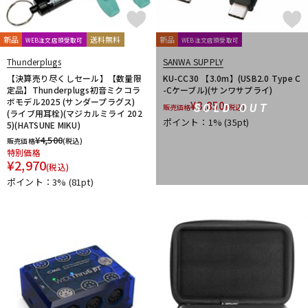
新品
送料無料
新品
WEB注文店頭受取可
WEB注文店頭受取可
Thunderplugs
SANWA SUPPLY
【決算売り尽くしセール】【数量限
KU-CC30 【3.0m】(USB2.0 Type C
定品】Thunderplugs初音ミクコラ
-Cケーブル)(サンワサプライ)
ボモデル2025 (サンダープラグス)
¥
3,850
SOLD OUT
販売価格
(税込)
(ライブ用耳栓)(マジカルミライ 202
ポイント：1%
(35pt)
5)(HATSUNE MIKU)
¥
4,500
販売価格
(税込)
特別価格
¥
2,970
(税込)
ポイント：3%
(81pt)