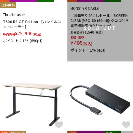
送料無料
MONSTER CABLE
Thrustmaster
【決算売り尽くしセール】SCREEN
CLEAN(MSC-60 (60ml))(クロス付き
T300 RS GT Edition 【ハンドルコ
電子機器画面クリーナー)
ントローラー】
SOLD OUT
¥
1,540
販売価格
(税込)
¥
75,900
販売価格
(税込)
特別価格
ポイント：1%
(690pt)
¥
495
(税込)
ポイント：1%
(4pt)