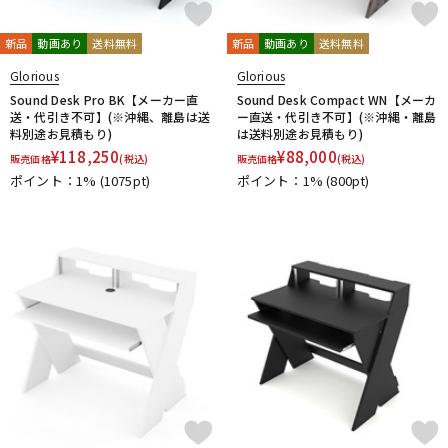
新品
動画あり
送料無料
新品
動画あり
送料無料
Glorious
Glorious
Sound Desk Pro BK【メーカー直
Sound Desk Compact WN【メーカ
送・代引き不可】(※沖縄、離島は送
ー直送・代引き不可】(※沖縄・離島
料別途お見積もり)
は送料別途お見積もり)
¥
118,250
¥
88,000
販売価格
(税込)
販売価格
(税込)
ポイント：1%
(1075pt)
ポイント：1%
(800pt)