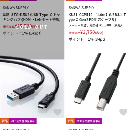
SANWA SUPPLY
SANWA SUPPLY
USB-3TCH15S2 (USB Type-C ドッ
KU31-CCP510 【1.0m】(USB3.1 T
キングハブ)(HDMI・LANポート搭載)
ype C Gen2 PD対応ケーブル)
¥5,500
¥
15,730
メーカー希望小売価格
（税込）
SOLD OUT
販売価格
(税込)
¥
3,750
ポイント：1%
(143pt)
販売価格
(税込)
ポイント：1%
(34pt)
新品
新品
WEB注文店頭受取可
WEB注文店頭受取可