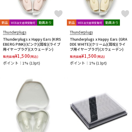
PrismSound
PROJECT SAM
Prominy
Radial
Rational Acoustics
Rob Papen
RODE
Roland
ROLI
RUPERT NEVE DESIGNS
新品
動画あり
新品
動画あり
WEB注文店頭受取可
WEB注文店頭受取可
S-T
Thunderplugs
Thunderplugs
SANWA SUPPLY
SENNHEISER
serato
SHURE
Thunderplugs x Happy Ears (KIRS
Thunderplugs x Happy Ears (GRA
SLATE AUDIO
SlateDigital
Softube
Sonarworks
EBERG PINK)(ピンク)(耳栓)(ライブ
DDE WHITE)(クリーム)(耳栓)(ライ
Sonic Studio
Sonnox
SoundToys
SPECTRASONICS
用イヤープラグ)(スウェーデン)
ブ用イヤープラグ)(スウェーデン)
¥
1,500
¥
1,500
SSL(Solid State Logic)
Steinberg
Steven Slate Audio
販売価格
(税込)
販売価格
(税込)
stokyo
STREZOV SAMPLING
Studiologic
SynchroArts
ポイント：1%
(13pt)
ポイント：1%
(13pt)
SYNTHOGY
TAC SYSTEM
TASCAM
tc electronic
TC helicon
Teenage Engineering
Thrustmaster
TOONTRACK
Tracktion
TRUE DYNA
U-Z
UDG
u-he（ユーヒー）
UJAM
Universal Audio
unknown
UVI
Vengeance Sound
VI Labs
VIENNA
Vital Arts
Waldorf
Wave Machine Labs
WaveDNA
WAVES
Whirlwind
XFER RECORDS
xlnaudio
XSONIC
YAMAHA
ZAOR
ZOOM