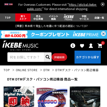
For Overseas Customers: Please visit "
https://global.ikebe-
gakki.com/
" for direct international shipping.
買う
売る
イベント
学割
TOP
店舗一覧
ストア
中古買取
動画
サービス
【重要】熊本県で発生した地震に伴う配送の遅延について(
07月29日
更新)
0
詳細検索
TOP
ONLINE STORE
DTM
DTMデスク・パソコン周辺機器
DTM DTMデスク・パソコン周辺機器 商品一覧
エレキギター
アコギ/エレアコ