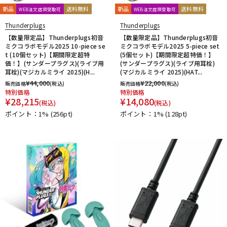
新品
送料無料
新品
送料無料
WEB注文店頭受取可
WEB注文店頭受取可
Thunderplugs
Thunderplugs
【数量限定品】Thunderplugs初音
【数量限定品】Thunderplugs初音
ミクコラボモデル2025 10-piece se
ミクコラボモデル2025 5-piece set
t (10個セット)【期間限定超特
(5個セット)【期間限定超特価！】
価！】(サンダープラグス)(ライブ用
(サンダープラグス)(ライブ用耳栓)
耳栓)(マジカルミライ 2025)(H...
(マジカルミライ 2025)(HAT...
¥
44,000
¥
22,000
販売価格
(税込)
販売価格
(税込)
特別価格
特別価格
¥
28,215
¥
14,080
(税込)
(税込)
ポイント：1%
(256pt)
ポイント：1%
(128pt)