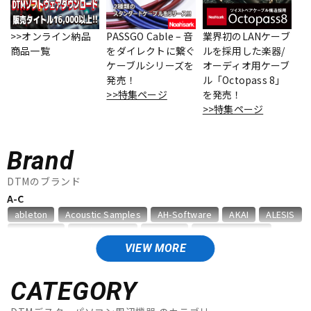
ベース
ウクレレ
>>オンライン納品
PASSGO Cable – 音
業界初のLANケーブ
商品一覧
をダイレクトに繋ぐ
ルを採用した楽器/
ケーブルシリーズを
オーディオ用ケーブ
ドラム
パーカッション
発売！
ル「Octopass 8」
>>特集ページ
を発売！
>>特集ページ
キーボード
電子ピアノ
Brand
管楽器
その他楽器
DTMのブランド
A-C
ableton
Acoustic Samples
AH-Software
AKAI
ALESIS
アンプ
エフェクター
AMS Neve
Analog Cases
Antares
Antelope Audio
APOGEE
Artiphon
ARTRIG
Arturia
ATL.INC
audient
VIEW MORE
Audioease
audio-technica
AVID
BestService
BFD
DJ機器
DTM
BITWIG
Blackstar
BOSS
celemony
Cevio
CATEGORY
CINESAMPLES
CME PRO
CRIMSON TECHNOLOGY