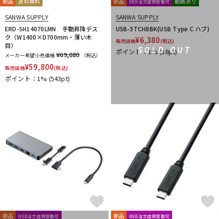
新品
送料無料
新品
動画あり
WEB注文店頭受取可
SANWA SUPPLY
SANWA SUPPLY
ERD-SH14070LMN 手動昇降デス
USB-3TCH8BK(USB Type C ハブ)
ク（W1400×D700mm・薄い木
¥
6,380
販売価格
(税込)
目）
SOLD OUT
ポイント：1%
(58pt)
¥69,080
メーカー希望小売価格
（税込）
¥
59,800
販売価格
(税込)
ポイント：1%
(543pt)
新品
新品
WEB注文店頭受取可
WEB注文店頭受取可