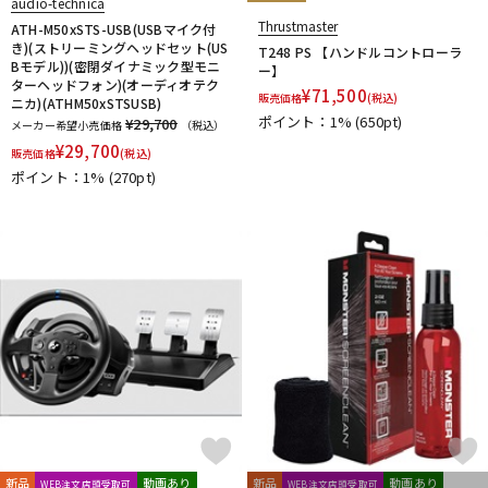
audio-technica
Thrustmaster
ATH-M50xSTS-USB(USBマイク付
き)(ストリーミングヘッドセット(US
T248 PS 【ハンドルコントローラ
Bモデル))(密閉ダイナミック型モニ
ー】
ターヘッドフォン)(オーディオテク
¥
71,500
販売価格
(税込)
ニカ)(ATHM50xSTSUSB)
ポイント：1%
(650pt)
¥29,700
メーカー希望小売価格
（税込）
¥
29,700
販売価格
(税込)
ポイント：1%
(270pt)
新品
動画あり
新品
動画あり
WEB注文店頭受取可
WEB注文店頭受取可