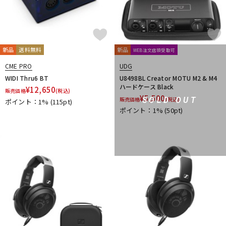
新品
送料無料
新品
WEB注文店頭受取可
CME PRO
UDG
WIDI Thru6 BT
U8498BL Creator MOTU M2 & M4
ハードケース Black
¥
12,650
販売価格
(税込)
¥
5,500
SOLD OUT
販売価格
(税込)
ポイント：1%
(115pt)
ポイント：1%
(50pt)