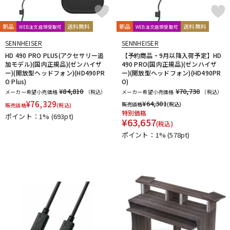
新品
送料無料
新品
送料無料
WEB注文店頭受取可
WEB注文店頭受取可
SENNHEISER
SENNHEISER
HD 490 PRO PLUS(アクセサリー追
【予約商品・9月以降入荷予定】HD
加モデル)(国内正規品)(ゼンハイザ
490 PRO(国内正規品)(ゼンハイザ
ー)(開放型ヘッドフォン)(HD490PR
ー)(開放型ヘッドフォン)(HD490PR
O Plus)
O)
¥84,810
¥70,730
メーカー希望小売価格
（税込）
メーカー希望小売価格
（税込）
¥
76,329
¥
64,301
販売価格
(税込)
販売価格
(税込)
特別価格
ポイント：1%
(693pt)
¥
63,657
(税込)
ポイント：1%
(578pt)