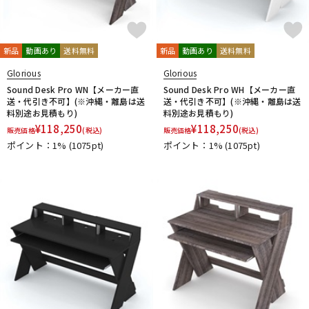
新品
動画あり
送料無料
新品
動画あり
送料無料
Glorious
Glorious
Sound Desk Pro WN【メーカー直
Sound Desk Pro WH【メーカー直
送・代引き不可】(※沖縄・離島は送
送・代引き不可】(※沖縄・離島は送
料別途お見積もり)
料別途お見積もり)
¥
118,250
¥
118,250
販売価格
(税込)
販売価格
(税込)
ポイント：1%
(1075pt)
ポイント：1%
(1075pt)