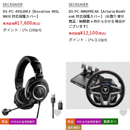
DECKSAVER
DECKSAVER
DS-PC-49SLMK3【Novation 49SL
DS-PC-MINIFREAK【Arturia MiniFr
MKIII 対応保護カバー】
eak 対応保護カバー】 (お取り寄せ
商品：納期数ヶ月からかかる場合が
¥
17,600
販売価格
(税込)
ございます)
ポイント：1%
(160pt)
¥
12,100
販売価格
(税込)
ポイント：1%
(110pt)
新品
新品
動画あり
WEB注文店頭受取可
WEB注文店頭受取可
送料無料