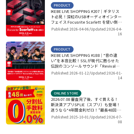
PRODUCT
IKEBE LIVE SHOPPING #207｜ギタリス
ト必見！深紅のUSBオーディオインター
フェイス Focusrite Scarlett を使い倒
せ！【presented by パワーレック】
Published:2026-04-06/
Updated:2026-04-
16
PRODUCT
IKEBE LIVE SHOPPING #188｜“音の違
い”を本音比較！SSLが現代に甦らせた
伝説のコンソールサウンド「Revival
4000」＆「Super 9000」【presented
Published:2026-01-12/
Updated:2026-01-
by パワーレック】
14
ONLINE STORE
2026.07.08 審査完了後、すぐ買える！
新決済アプリSPLIE（スプリ）も登場！
迷うなら“4年間金利ゼロ！”最長48回 無
金利キャンペーン
Published:2025-10-01/
Updated:2026-07-
08