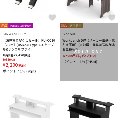
新品
新品
送料無料
WEB注文店頭受取可
SANWA SUPPLY
Glorious
【決算売り尽くしセール】KU-CC20
Workbench DW【メーカー直送・代
【2.0m】(USB2.0 Type C-Cケーブ
引き不可】(※沖縄・離島は送料別途
ル)(サンワサプライ)
お見積もり)
SOLD OUT
¥
2,420
¥
81,950
販売価格
(税込)
販売価格
(税込)
特別価格
ポイント：1%
(745pt)
¥
2,200
(税込)
ポイント：1%
(20pt)