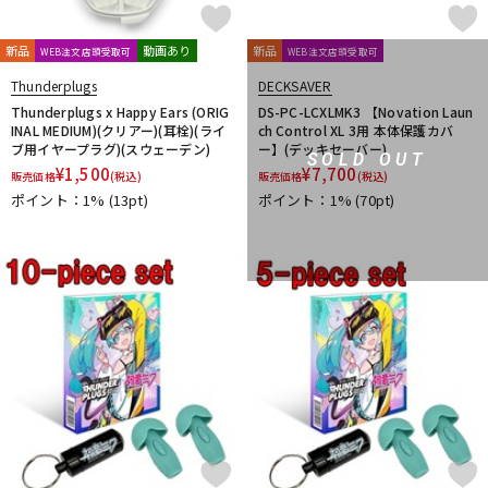
他
1st PLACE
360 Reality Audio
RELAB Development
新品
動画あり
新品
WEB注文店頭受取可
WEB注文店頭受取可
FREQPORT
Glorious
Mntra
Minimal Audio
Thunderplugs
DECKSAVER
cmf by NOTHING
Thunderplugs x Happy Ears (ORIG
DS-PC-LCXLMK3 【Novation Laun
INAL MEDIUM)(クリアー)(耳栓)(ライ
ch Control XL 3用 本体保護カバ
ブ用イヤープラグ)(スウェーデン)
ー】(デッキセーバー)
SOLD OUT
¥
1,500
¥
7,700
販売価格
(税込)
販売価格
(税込)
ポイント：1%
(13pt)
ポイント：1%
(70pt)