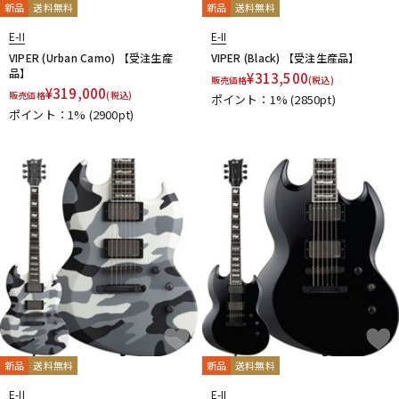
Woodstics Guitars
YAMAHA
ZEMAITIS
Zeus
新品
送料無料
新品
送料無料
他
E-II
E-II
STELLA GEAR
John Cruz Custom Guitars
Strictly 7 Guitars
VIPER (Urban Camo) 【受注生産
VIPER (Black) 【受注生産品】
品】
¥
313,500
販売価格
(税込)
¥
319,000
販売価格
(税込)
ポイント：1%
(2850pt)
ポイント：1%
(2900pt)
新品
送料無料
新品
送料無料
E-II
E-II