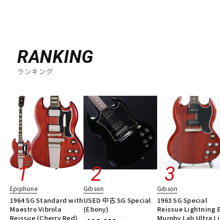
RANKING
ランキング
Epiphone
Gibson
Gibson
1964 SG Standard with
USED 中古 SG Special
1963 SG Special
Maestro Vibrola
(Ebony)
Reissue Lightning 
Reissue (Cherry Red)
Murphy Lab Ultra L