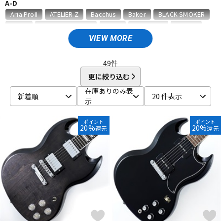
A-D
ベース
ウクレレ
Aria ProII
ATELIER Z
Bacchus
Baker
BLACK SMOKER
BOSS
Brian May Guitars
CalJa
Caparison
CARVIN
Charvel
Charvel／USA
Crews Maniac Sound
D’Angelico
VIEW MORE
ドラム
パーカッション
Danelectro
DEVISER
dragonfly
Duesenberg
E-F
49
件
EASTMAN
Edwards
E-II
Epiphone
ESP
EVH
更に絞り込む
キーボード
電子ピアノ
EVO
Fender
Fender (Japan Exclusive Series)
在庫ありのみ表
新着順
20 件表示
Fender Acoustics
Fender Custom Shop
Fender Japan
示
Fender Made in Japan
Fender Standard Series
Fender MEX
管楽器
その他楽器
Fender USA
FERNANDES ／ Burny
Flaxwood
Framus
ポイント
ポイント
20%
20%
還元
還元
Freedom Custom Guitar Research
FUJIGEN
G-J
アンプ
エフェクター
G&L
Gibson
G-Life Guitars
Godin
Grass Roots
GRECO
GRETSCH
GUILD
Guyatone
H.S.Anderson
Hagstrom
HAMER
HARMONY
Heartman
Heritage
DJ機器
DTM
HISTORY
Ibanez
Infinite
Jackson
Jackson USA
JacksonStars
JAMES TYLER
K-O
DTM オンライン納品
レコーディング機器