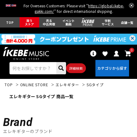
For Overseas Customers: Please visit "
https://global.ikebe-
gakki.com/
" for direct international shipping.
買う
売る
イベント
学割
TOP
店舗一覧
ストア
中古買取
動画
サービス
0
詳細検索
TOP
ONLINE STORE
エレキギター
SGタイプ
エレキギター SGタイプ 商品一覧
Brand
エレキギター
アコギ/エレアコ
エレキギターのブランド