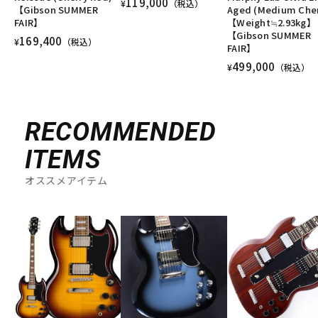
119,000
¥
（税込）
【Gibson SUMMER
Aged (Medium Cher
FAIR】
【Weight≒2.93kg】
【Gibson SUMMER
169,400
¥
（税込）
FAIR】
499,000
¥
（税込）
RECOMMENDED
ITEMS
オススメアイテム