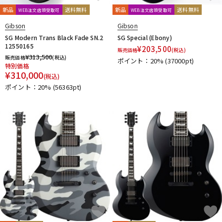
K.Nyui
Kiesel Guitars
Killer
Klein Japan
新品
送料無料
新品
送料無料
WEB注文店頭受取可
WEB注文店頭受取可
Knaggs Guitars
KRAMER
Kz Guitar Works
Landscape
Gibson
Gibson
Line6
LsL Instruments
LTD
Magneto Guitars
配信/ライブ機器
楽器アクセサリ
SG Modern Trans Black Fade SN.2
SG Special (Ebony)
Marchione
MAYONES
MD Guitars
momose
Mosrite
12550165
¥
203,500
販売価格
(税込)
¥
313,500
MUSICMAN
Nash Guitars
Navigator
Ormsby Guitars
販売価格
(税込)
ポイント：20%
(37000pt)
特別価格
Orville by Gibson
OVATION
中古
ヴィンテージ
¥
310,000
(税込)
P-S
ポイント：20%
(56363pt)
P.R.S.
PEAVEY
Performance
PGM
Providence
Psychedelic Guitars
Psychederhythm
RELISH
Rickenbacker
RS GUITARWORKS
Sadowsky Guitars
Sago
SAITO Guitars
SCHECTER
Seed
Seventy Seven
Seymour Duncan
Sire
Solid Bond
Squier by Fender
Stars
STEINBERGER
Sterling by MUSICMAN
Strandberg
Suhr Guitars
SVL Custom Guitars
T-Z
T’s Guitars
TEISCO
Three Dots Guitars
TOKAI
Tom Anderson
TOM HOLMES
unknown
VanZandt
VARITA
Vita Guitala's
VOX
Washburn