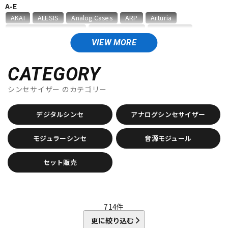
A-E
ベース
ウクレレ
AKAI
ALESIS
Analog Cases
ARP
Arturia
Ashun Sound Machines
audio-technica
BEHRINGER
Belcat
BOSS
CASIO
DATO
DAVE SMITH INSTRUMENTS
VIEW MORE
ドラム
パーカッション
DECKSAVER
DEXIBELL
DOEPFER
DREADBOX
EarthQuaker Devices
elektron
Eowave
Erica synths
CATEGORY
Expressive E
シンセサイザー
キーボード
のカテゴリー
電子ピアノ
F-M
FLAME
Gamechanger | Audio
GATOR
HAMMOND
デジタルシンセ
アナログシンセサイザー
HERCULES
IK Multimedia
Ikebe Original
JOMOX
K&M
管楽器
その他楽器
KAWAI
KENTON
Kikutani
KORG
Leslie
Make Noise
モジュラーシンセ
音源モジュール
MALONEY
Manikin Electronic
M-AUDIO
Mellotron
Miditech
moog
MUSIC NOMAD
アンプ
セット販売
エフェクター
N-S
Neo Instruments
No Brand
Nord（CLAVIA）
NOVATION
Oberheim
Playtime Engineering
Providence
QUIK LOK
DJ機器
DTM
RADIKAL TECHNOLOGIES
Roland
SEELETON
SEQUENTIAL
714
件
SEQUENZ
Sherman
shin’s music
Singular Sound
更に絞り込む
SOMA laboratory
STAY
STUDIO ELECTRONICS