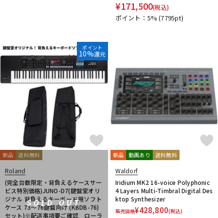
¥
171,500
(税込)
ポイント：5%
(7795pt)
ポイント
10%
還元
新品
送料無料
新品
動画あり
送料無料
Roland
Waldorf
(完全台数限定・背負えるケースサー
Iridium MK2 16-voice Polyphonic
ビス特別価格)JUNO-D7(鍵盤堂オリ
4 Layers Multi-Timbral Digital Des
ジナル 背負えるキーボード用ソフト
ktop Synthesizer
SOLD OUT
ケース 73～76鍵盤向け (KBDB-76)
¥
428,800
販売価格
(税込)
セット)※配送事項要ご確認 ローラ