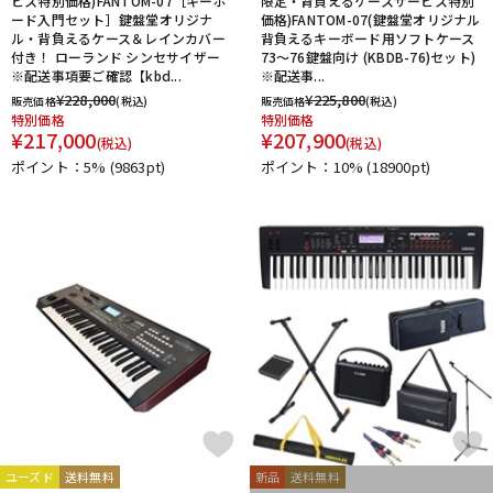
ビス特別価格)FANTOM-07［キーボ
限定・背負えるケースサービス特別
ード入門セット］鍵盤堂オリジナ
価格)FANTOM-07(鍵盤堂オリジナル
ル・背負えるケース＆レインカバー
背負えるキーボード用ソフトケース
付き！ ローランド シンセサイザー
73～76鍵盤向け (KBDB-76)セット)
※配送事項要ご確認【kbd...
※配送事...
¥
228,000
¥
225,800
販売価格
(税込)
販売価格
(税込)
特別価格
特別価格
¥
217,000
¥
207,900
(税込)
(税込)
ポイント：5%
(9863pt)
ポイント：10%
(18900pt)
ユーズド
送料無料
新品
送料無料