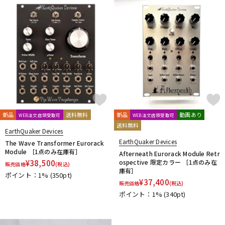
新品
送料無料
新品
動画あり
WEB注文店頭受取可
WEB注文店頭受取可
送料無料
EarthQuaker Devices
EarthQuaker Devices
The Wave Transformer Eurorack
Module ［1点のみ在庫有］
Afterneath Eurorack Module Retr
¥
38,500
ospective 限定カラー ［1点のみ在
販売価格
(税込)
庫有］
ポイント：1%
(350pt)
¥
37,400
販売価格
(税込)
ポイント：1%
(340pt)