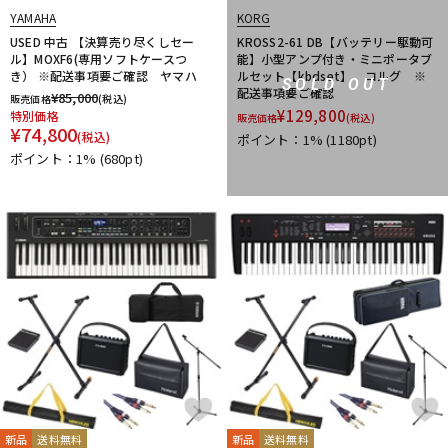
YAMAHA
KORG
USED 中古 【決算売り尽くしセー
KROSS2-61 DB【バッテリー駆動可
ル】MOXF6(専用ソフトケースつ
能】小型アンプ付き・ミニポータブ
き） ※配送事項要ご確認 ヤマハ
ルセット【kbdset】 コルグ ※
SOLD OUT
配送事項要ご確認
¥
85,000
販売価格
(税込)
¥
129,800
特別価格
販売価格
(税込)
¥
74,800
(税込)
ポイント：1%
(1180pt)
ポイント：1%
(680pt)
新品
送料無料
新品
送料無料