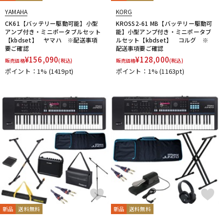
YAMAHA
KORG
CK61【バッテリー駆動可能】小型
KROSS2-61 MB【バッテリー駆動可
アンプ付き・ミニポータブルセット
能】小型アンプ付き・ミニポータブ
【kbdset】 ヤマハ ※配送事項
ルセット【kbdset】 コルグ ※
要ご確認
配送事項要ご確認
¥
156,090
¥
128,000
販売価格
(税込)
販売価格
(税込)
ポイント：1%
(1419pt)
ポイント：1%
(1163pt)
新品
送料無料
新品
送料無料