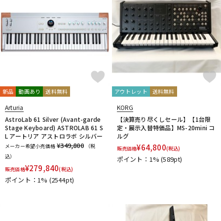
新品
動画あり
送料無料
アウトレット
送料無料
Arturia
KORG
AstroLab 61 Silver (Avant-garde
【決算売り尽くしセール】【1台限
Stage Keyboard) ASTROLAB 61 S
定・展示入替特価品】MS-20mini コ
L アートリア アストロラボ シルバー
ルグ
¥349,800
メーカー希望小売価格
（税
¥
64,800
販売価格
(税込)
込）
ポイント：1%
(589pt)
¥
279,840
販売価格
(税込)
ポイント：1%
(2544pt)