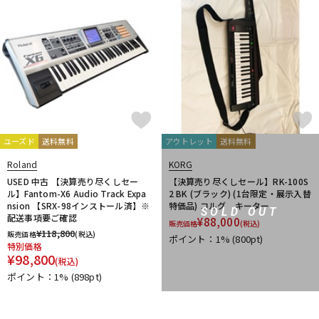
ユーズド
送料無料
アウトレット
送料無料
Roland
KORG
USED 中古 【決算売り尽くしセー
【決算売り尽くしセール】RK-100S
ル】Fantom-X6 Audio Track Expa
2 BK (ブラック) (1台限定・展示入替
nsion 【SRX-98インストール済】※
特価品) コルグ キーター
SOLD OUT
配送事項要ご確認
¥
88,000
販売価格
(税込)
¥
118,800
販売価格
(税込)
ポイント：1%
(800pt)
特別価格
¥
98,800
(税込)
ポイント：1%
(898pt)