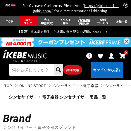
For Overseas Customers: Please visit "
https://global.ikebe-
gakki.com/
" for direct international shipping.
買う
売る
イベント
学割
TOP
店舗一覧
ストア
中古買取
動画
サービス
【重要】熊本県で発生した地震に伴う配送の遅延について(
07月29日
更新)
0
詳細検索
TOP
ONLINE STORE
シンセサイザー・電子楽器
シンセサイザ
シンセサイザー・電子楽器 シンセサイザー 商品一覧
Brand
エレキギター
アコギ/エレアコ
シンセサイザー・電子楽器のブランド