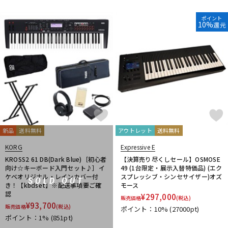
ポイント
10%
還元
新品
送料無料
アウトレット
送料無料
KORG
Expressive E
KROSS2 61 DB(Dark Blue)［初心者
【決算売り尽くしセール】OSMOSE
向け☆キーボード入門セット♪］イ
49 (1台限定・展示入替特価品) (エク
ケベオリジナル・レインカバー付
スプレッシブ・シンセサイザー)オズ
SOLD OUT
き！【kbdset】※配送事項要ご確
モース
認
¥
297,000
販売価格
(税込)
¥
93,700
販売価格
(税込)
ポイント：10%
(27000pt)
ポイント：1%
(851pt)