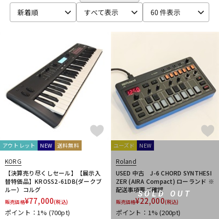
DTM オンライン納品
レコーディング機器
Studiologic
SUZUKI
新着順
すべて表示
60 件表示
T-Y
TAHORNG
Tech
Teenage Engineering
tiptop audio
配信/ライブ機器
楽器アクセサリ
UDG
UDO Audio
ULTIMATE
unknown
Vermona
VOX
Waldorf
YAMAHA
他
中古
ヴィンテージ
キョーリツ
甲南
Melbourne Instruments
PWM
アウトレット
NEW
送料無料
ユーズド
NEW
KORG
Roland
【決算売り尽くしセール】【展示入
USED 中古 J-6 CHORD SYNTHESI
替特価品】KROSS2-61DB(ダークブ
ZER (AIRA Compact) ローランド ※
ルー）コルグ
配送事項要ご確認
SOLD OUT
¥
77,000
¥
22,000
販売価格
(税込)
販売価格
(税込)
ポイント：1%
(700pt)
ポイント：1%
(200pt)