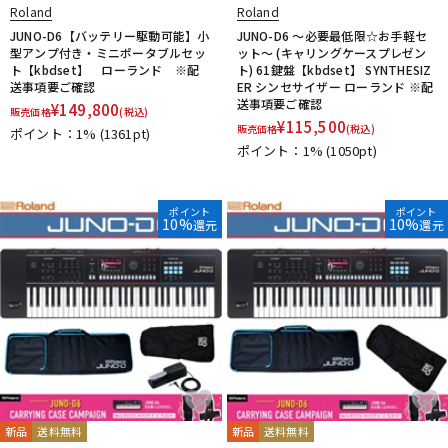
Roland
Roland
JUNO-D6【バッテリー駆動可能】小
JUNO-D6 ～必要最低限☆お手軽セ
型アンプ付き・ミニポータブルセッ
ット～ (キャリングケースプレゼン
ト【kbdset】 ローランド ※配
ト) 61鍵盤【kbdset】 SYNTHESIZ
送事項要ご確認
ER シンセサイザー ローランド ※配
送事項要ご確認
¥
149,800
販売価格
(税込)
¥
115,500
販売価格
(税込)
ポイント：1%
(1361pt)
ポイント：1%
(1050pt)
ポイント
ポイント
10%
10%
還元
還元
新品
送料無料
新品
送料無料