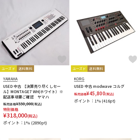
ユーズド
送料無料
ユーズド
送料無料
YAMAHA
KORG
USED 中古 【決算売り尽くしセー
USED 中古 modwave コルグ
ル】MONTAGE7 WH(ホワイト）※
¥
45,800
販売価格
(税込)
配送事項要ご確認 ヤマハ
ポイント：1%
(416pt)
¥
330,000
販売価格
(税込)
特別価格
¥
318,000
(税込)
ポイント：1%
(2890pt)