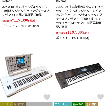
Roland
Roland
JUNO-D6 ダンパーペダルセット(DP
JUNO-D6［初心者向け☆エントリー
-10)(オリジナルキャリングケースプ
セット] イケベオリジナル・レイン
レゼント) ※配送事項要ご確認
カバー付き！オリジナルキャリング
ケースプレゼント【kbdset】 シン
¥
115,390
販売価格
(税込)
セサイザー ローランド ※配送事項
ポイント：10%
(10490pt)
要ご確認
¥
119,900
販売価格
(税込)
ポイント：1%
(1090pt)
ユーズド
送料無料
アウトレット
動画あり
送料無料