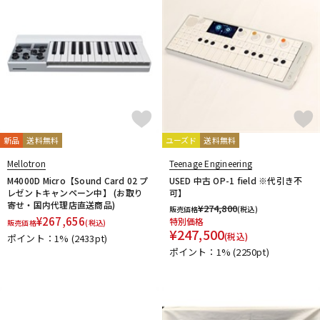
新品
送料無料
ユーズド
送料無料
Mellotron
Teenage Engineering
M4000D Micro【Sound Card 02 プ
USED 中古 OP-1 field ※代引き不
レゼントキャンペーン中】 (お取り
可】
寄せ・国内代理店直送商品)
¥
274,800
販売価格
(税込)
¥
267,656
特別価格
販売価格
(税込)
¥
247,500
(税込)
ポイント：1%
(2433pt)
ポイント：1%
(2250pt)