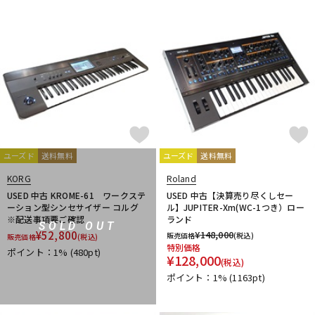
ユーズド
送料無料
ユーズド
送料無料
KORG
Roland
USED 中古 KROME-61 ワークステ
USED 中古【決算売り尽くしセー
ーション型シンセサイザー コルグ
ル】JUPITER-Xm(WC-1つき）ロー
※配送事項要ご確認
ランド
SOLD OUT
¥
52,800
¥
148,000
販売価格
(税込)
販売価格
(税込)
特別価格
ポイント：1%
(480pt)
¥
128,000
(税込)
ポイント：1%
(1163pt)