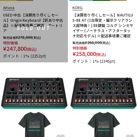
Arturia
KORG
USED 中古【決算売り尽くしセー
【決算売り尽くしセール】NAUTILU
ル】Origin Keyboard【訳あり中古
S-88 AT (1台限定・展示クリアラン
品】※配送事項要ご確認 アートリ
ス超特価！) 88鍵盤 コルグ シンセサ
SOLD OUT
ア
イザー (ノーチラス・アフタータッ
チ対応モデル) ※配送事項要ご確認
¥
278,000
販売価格
(税込)
¥
268,000
特別価格
販売価格
(税込)
¥
247,800
特別価格
(税込)
¥
258,000
(税込)
ポイント：1%
(2252pt)
ポイント：1%
(2345pt)