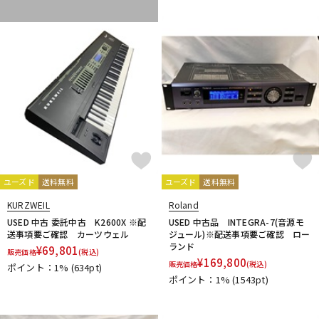
ユーズド
送料無料
ユーズド
送料無料
KURZWEIL
Roland
USED 中古 委託中古 K2600X ※配
USED 中古品 INTEGRA-7(音源モ
送事項要ご確認 カーツウェル
ジュール)※配送事項要ご確認 ロー
ランド
¥
69,801
販売価格
(税込)
¥
169,800
販売価格
(税込)
ポイント：1%
(634pt)
ポイント：1%
(1543pt)