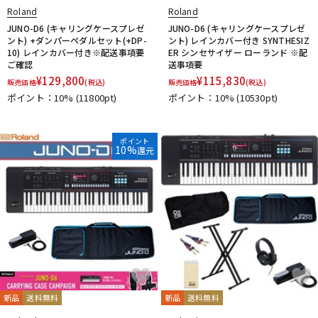
Roland
Roland
JUNO-D6 (キャリングケースプレゼ
JUNO-D6 (キャリングケースプレゼ
ント) +ダンパーペダルセット(+DP-
ント) レインカバー付き SYNTHESIZ
10) レインカバー付き※配送事項要
ER シンセサイザー ローランド ※配
ご確認
送事項要
¥
129,800
¥
115,830
販売価格
(税込)
販売価格
(税込)
ポイント：10%
(11800pt)
ポイント：10%
(10530pt)
ポイント
10%
還元
新品
送料無料
新品
送料無料