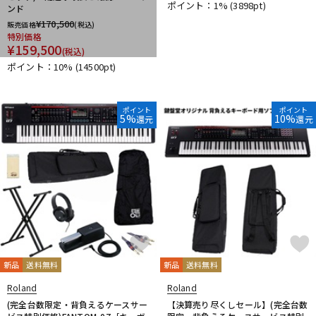
ポイント：1%
(3898pt)
ンド
¥
170,500
販売価格
(税込)
特別価格
¥
159,500
(税込)
ポイント：10%
(14500pt)
ポイント
ポイント
5%
10%
還元
還元
新品
送料無料
新品
送料無料
Roland
Roland
(完全台数限定・背負えるケースサー
【決算売り尽くしセール】(完全台数