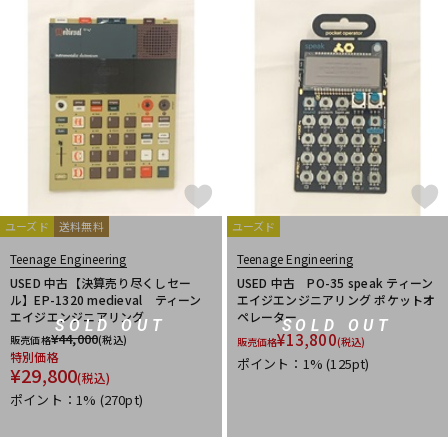
ユーズド
送料無料
ユーズド
Teenage Engineering
Teenage Engineering
USED 中古【決算売り尽くしセー
USED 中古 PO-35 speak ティーン
ル】EP-1320 medieval ティーン
エイジエンジニアリング ポケットオ
エイジエンジニアリング
ペレーター
SOLD OUT
SOLD OUT
¥
44,000
¥
13,800
販売価格
(税込)
販売価格
(税込)
特別価格
ポイント：1%
(125pt)
¥
29,800
(税込)
ポイント：1%
(270pt)