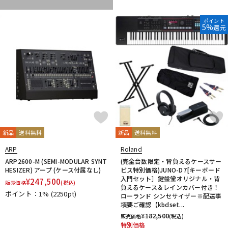
ポイント
5%
還元
新品
送料無料
新品
送料無料
ARP
Roland
ARP2600-M (SEMI-MODULAR SYNT
(完全台数限定・背負えるケースサー
HESIZER) アープ (ケース付属なし)
ビス特別価格)JUNO-D7[キーボード
入門セット］鍵盤堂オリジナル・背
¥
247,500
販売価格
(税込)
負えるケース＆レインカバー付き！
ポイント：1%
(2250pt)
ローランド シンセサイザー※配送事
項要ご確認【kbdset...
¥
182,500
販売価格
(税込)
特別価格