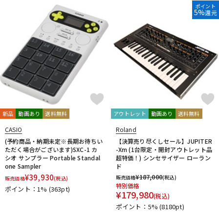
ポイント
5%
還元
新品
動画あり
送料無料
アウトレット
動画あり
送料無料
CASIO
Roland
(予約商品・納期未定※長期お待ちい
【決算売り尽くしセール】JUPITER
ただく場合がございます)SXC-1 カ
-Xm (1台限定・開封アウトレット品
シオ サンプラー Portable Standal
超特価！) シンセサイザー ローラン
one Sampler
ド
¥
39,930
¥
187,000
販売価格
(税込)
販売価格
(税込)
特別価格
ポイント：1%
(363pt)
¥
179,980
(税込)
ポイント：5%
(8180pt)