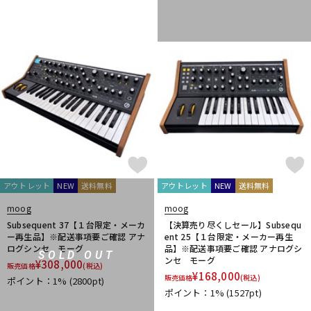
アウトレット
NEW
送料無料
アウトレット
NEW
送料無料
moog
moog
Subsequent 37【１台限定・メーカ
【決算売り尽くしセール】Subsequ
ー再生品】※配送事項要ご確認 アナ
ent 25【１台限定・メーカー再生
ログシンセ モーグ
品】※配送事項要ご確認 アナログシ
SOLD OUT
ンセ モーグ
¥
308,000
販売価格
(税込)
¥
168,000
販売価格
(税込)
ポイント：1%
(2800pt)
ポイント：1%
(1527pt)