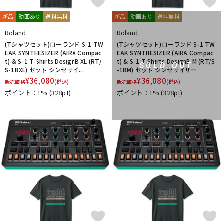
新品
動画あり
送料無料
新品
動画あり
送料無料
Roland
Roland
(Tシャツセット)ローランド S-1 TW
(Tシャツセット)ローランド S-1 TW
EAK SYNTHESIZER (AIRA Compac
EAK SYNTHESIZER (AIRA Compac
t) & S-1 T-Shirts DesignB XL (RT/
t) & S-1 T-Shirts DesignB M (RT/S
SOLD OUT
S-1BXL) セット シンセサイ...
-1BM) セット シンセサイザー
¥
36,080
¥
36,080
販売価格
(税込)
販売価格
(税込)
ポイント：1%
(328pt)
ポイント：1%
(328pt)