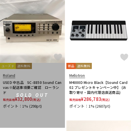
ユーズド
送料無料
新品
送料無料
Roland
Mellotron
USED 中古品 SC-8850 Sound Can
M4000D Micro Black【Sound Card
vas※配送事項要ご確認 ローラン
02 プレゼントキャンペーン中】 (お
ド
取り寄せ・国内代理店直送商品)
SOLD OUT
¥
32,800
¥
286,783
販売価格
(税込)
販売価格
(税込)
ポイント：1%
(298pt)
ポイント：1%
(2607pt)