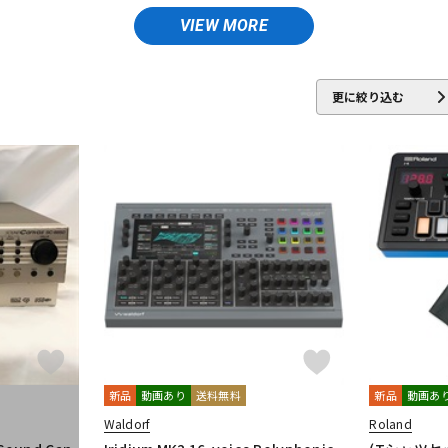
elektron
Eowave
Erica synths
Expressive E
DTM オンラ
レコーディン
VIEW MORE
イン納品
グ機器
ULES
IK Multimedia
Ikebe Original
JOMOX
K&M
KAWAI
tech
moog
MUSIC NOMAD
更に絞り込む
ジ
Oberheim
Playtime Engineering
Providence
QUIK LOK
RA
 laboratory
STAY
STUDIO ELECTRONICS
Studiologic
SUZUK
DG
UDO Audio
ULTIMATE
unknown
Vermona
VOX
Waldo
新品
動画あり
送料無料
新品
動画あ
Waldorf
Roland