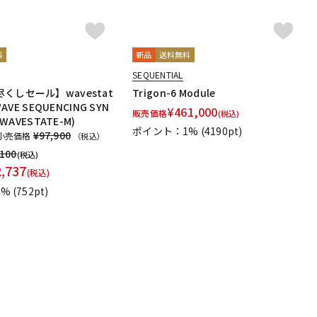
料
新品
送料無料
SEQUENTIAL
くしセール】wavestat
Trigon-6 Module
WAVE SEQUENCING SYN
¥
461,000
販売価格
(税込)
(WAVESTATE-M)
ポイント：1%
(4190pt)
¥97,900
小売価格
（税込）
,100
(税込)
2,737
(税込)
1%
(752pt)