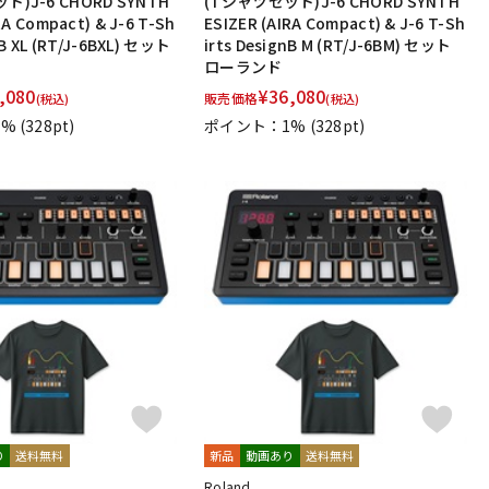
)J-6 CHORD SYNTH
(Tシャツセット)J-6 CHORD SYNTH
RA Compact) & J-6 T-Sh
ESIZER (AIRA Compact) & J-6 T-Sh
nB XL (RT/J-6BXL) セット
irts DesignB M (RT/J-6BM) セット
ローランド
,080
¥
36,080
販売価格
(税込)
(税込)
1%
(328pt)
ポイント：1%
(328pt)
り
送料無料
新品
動画あり
送料無料
Roland