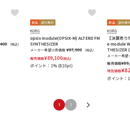
新品
送料無料
新品
送料無
KORG
KORG
opsix module(OPSIX-M) ALTERD FM
【決算売り尽
,400
SYNTHESIZER
e module 
（税込）
¥97,900
THESIZER 
メーカー希望小売価格
（税込）
メーカー希望
¥
89,100
販売価格
(税込)
¥
89
販売価格
ポイント：1%
(810pt)
¥
8
特別価格
ポイント：
1
2