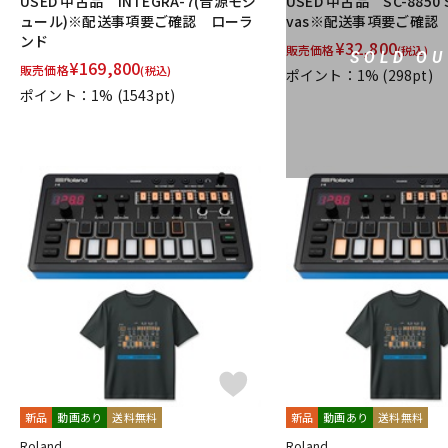
USED 中古品 INTEGRA-7(音源モジ
USED 中古品 SC-8850 S
ュール)※配送事項要ご確認 ローラ
vas※配送事項要ご確認
ンド
¥
32,800
販売価格
(税込)
SOLD OU
¥
169,800
販売価格
(税込)
ポイント：1%
(298pt)
ポイント：1%
(1543pt)
新品
動画あり
送料無料
新品
動画あり
送料無料
Roland
Roland