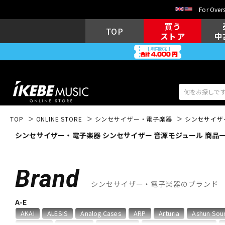
For Overs
買う
TOP
ストア
中
TOP
ONLINE STORE
シンセサイザー・電子楽器
シンセサイザ
シンセサイザー・電子楽器 シンセサイザー 音源モジュール 商品
アコギ/エレ
エレキギター
アコ
Brand
シンセサイザー・電子楽器のブランド
キーボード
電子ピアノ
A-E
AKAI
ALESIS
Analog Cases
ARP
Arturia
Ashun Sou