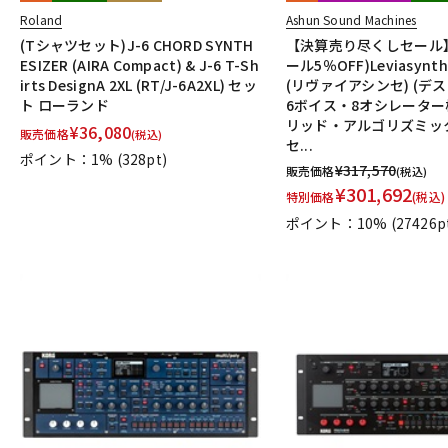
Roland
Ashun Sound Machines
(Tシャツセット)J-6 CHORD SYNTH
【決算売り尽くしセール
ESIZER (AIRA Compact) & J-6 T-Sh
ール5％OFF)Leviasynth
irts DesignA 2XL (RT/J-6A2XL) セッ
(リヴァイアシンセ) (デス
ト ローランド
6ボイス・8オシレータ
リッド・アルゴリズミッ
¥
36,080
販売価格
(税込)
セ...
ポイント：1%
(328pt)
¥
317,570
販売価格
(税込)
¥
301,692
特別価格
(税込)
ポイント：10%
(27426p