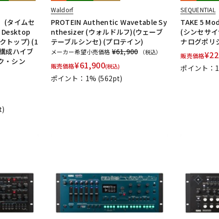
Waldorf
SEQUENTIAL
】(タイムセ
PROTEIN Authentic Wavetable Sy
TAKE 5 M
 Desktop
nthesizer (ウォルドルフ)(ウェーブ
(シンセサイ
クトップ) (1
テーブルシンセ) (プロテイン)
ナログポリ
ー構成ハイブ
¥61,900
メーカー希望小売価格
（税込）
¥
22
販売価格
ク・シン
¥
61,900
販売価格
(税込)
ポイント：
ポイント：1%
(562pt)
t)