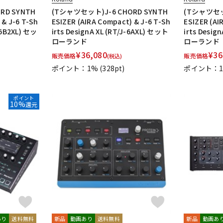
RD SYNTH
(Tシャツセット)J-6 CHORD SYNTH
(Tシャツセット
 & J-6 T-Sh
ESIZER (AIRA Compact) & J-6 T-Sh
ESIZER (AI
J-6B2XL) セッ
irts DesignA XL (RT/J-6AXL) セット
irts Desig
ローランド
ローランド
¥
36,080
¥
36
販売価格
販売価格
(税込)
ポイント：1%
(328pt)
ポイント：
ポイント
10%
還元
あり
送料無料
新品
動画あり
送料無料
新品
動画あ