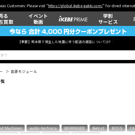
eas Customers: Please visit "
https://global.ikebe-gakki.com/
" for direct intern
売る
イベント
学割
古買取
動画
サービス
【重要】熊本県で発生した地震に伴う配送の遅延について(
07月29日
更新)
ー
音源モジュール
一覧
ベース
ウクレレ
管楽器
その他楽器
nd Machines
audio-technica
BEHRINGER
Belcat
BOSS
CA