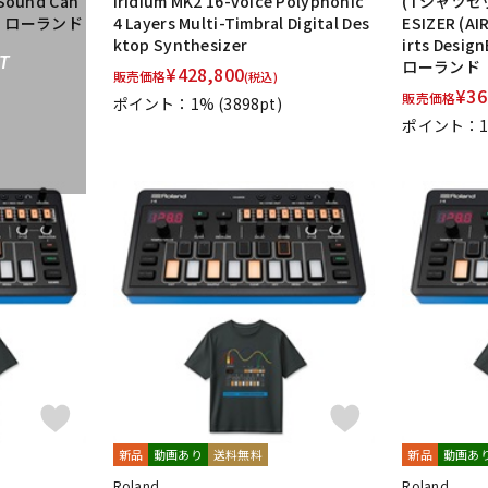
ound Can
Iridium MK2 16-voice Polyphonic
(Tシャツセット
 ローランド
4 Layers Multi-Timbral Digital Des
ESIZER (AI
ktop Synthesizer
irts Desig
T
ローランド
¥
428,800
販売価格
(税込)
¥
36
販売価格
ポイント：1%
(3898pt)
ポイント：
新品
動画あり
送料無料
新品
動画あ
Roland
Roland