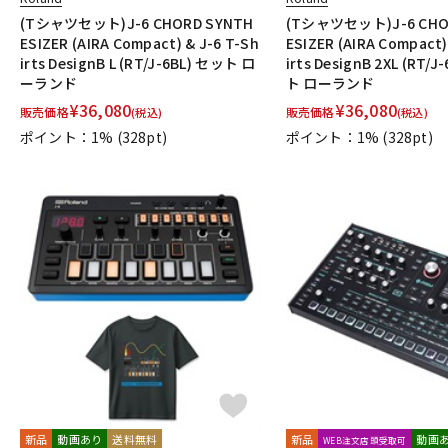
(Tシャツセット)J-6 CHORD SYNTH
(Tシャツセット)J-6 CHO
ESIZER (AIRA Compact) & J-6 T-Sh
ESIZER (AIRA Compact)
irts DesignB L (RT/J-6BL) セット ロ
irts DesignB 2XL (RT/
ーランド
ト ローランド
¥
36,080
¥
36,080
販売価格
販売価格
(税込)
(税込)
ポイント：1%
(328pt)
ポイント：1%
(328pt)
新品
動画あり
送料無料
新品
動画
WEB注文店頭受取可