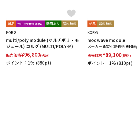
新品
動画あり
送料無料
新品
送料無料
WEB注文店頭受取可
KORG
KORG
multi/poly module (マルチポリ・モ
modwave module
ジュール) コルグ (MULTI/POLY-M)
¥103
メーカー希望小売価格
¥
96,800
¥
89,100
販売価格
(税込)
販売価格
(税込)
ポイント：1%
(880pt)
ポイント：1%
(810pt)