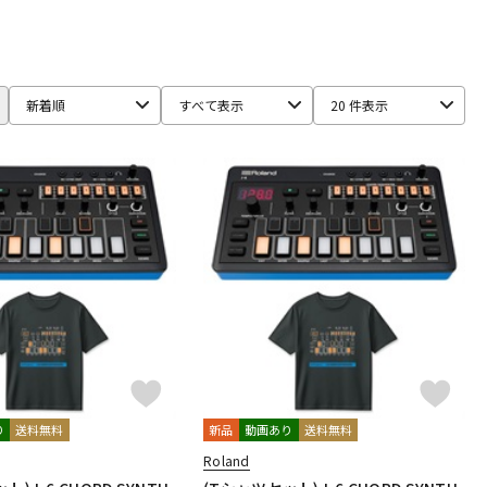
配信/ライブ
楽器アクセサ
機器
リ
KENTON
Kikutani
KORG
Leslie
Make Noise
新着順
すべて表示
20 件表示
DIKAL TECHNOLOGIES
Roland
SEELETON
SEQUENTIAL
I
rf
YAMAHA
り
送料無料
新品
動画あり
送料無料
Roland