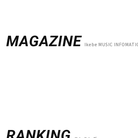
MAGAZINE
Ikebe MUSIC INF
RANKING