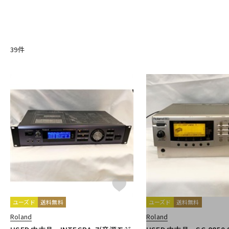
DEXIBELL
DOEPFER
DREADBOX
EarthQuaker Devices
DJ機器
DTM
F-M
FLAME
Gamechanger | Audio
GATOR
HAMMOND
HERC
MALONEY
Manikin Electronic
M-AUDIO
Mellotron
Midi
39
件
N-S
中古
ヴィンテー
Neo Instruments
No Brand
Nord（CLAVIA）
NOVATION
SEQUENZ
Sherman
shin’s music
Singular Sound
SOMA
T-Y
TAHORNG
Tech
Teenage Engineering
tiptop audio
U
他
キョーリツ
甲南
Melbourne Instruments
PWM
ユーズド
送料無料
ユーズド
送料無料
Roland
Roland