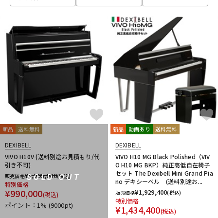
ベース
ウクレレ
ドラム
パーカッション
キーボード
電子ピアノ
管楽器
その他楽器
新品
送料無料
新品
動画あり
送料無料
DEXIBELL
DEXIBELL
アンプ
エフェクター
VIVO H10V (送料別途お見積もり/代
VIVO H10 MG Black Polished（VIV
引き不可)
O H10 MG BKP）純正高低自在椅子
セット The Dexibell Mini Grand Pia
¥
1,595,000
販売価格
(税込)
SOLD OUT
no デキシーベル (送料別途お...
特別価格
DJ機器
DTM
¥
990,000
¥
1,929,400
販売価格
(税込)
(税込)
特別価格
ポイント：1%
(9000pt)
¥
1,434,400
(税込)