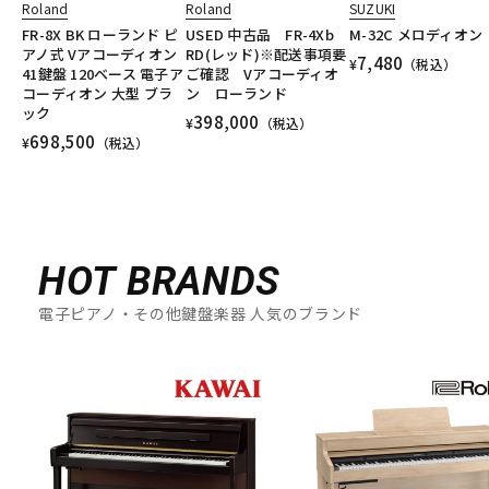
Roland
Roland
SUZUKI
FR-8X BK ローランド ピ
USED 中古品 FR-4Xb
M-32C メロディオン
アノ式 Vアコーディオン
RD(レッド)※配送事項要
7,480
¥
（税込）
41鍵盤 120ベース 電子ア
ご確認 Vアコーディオ
コーディオン 大型 ブラ
ン ローランド
ック
398,000
¥
（税込）
698,500
¥
（税込）
HOT BRANDS
電子ピアノ・その他鍵盤楽器 人気のブランド