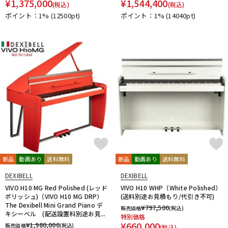
¥
1,375,000
¥
1,544,400
(税込)
(税込)
ポイント：1%
(12500pt)
ポイント：1%
(14040pt)
新品
動画あり
送料無料
新品
動画あり
送料無料
DEXIBELL
DEXIBELL
VIVO H10 MG Red Polished (レッド
VIVO H10 WHP（White Polished）
ポリッシュ)（VIVO H10 MG DRP）
(送料別途お見積もり/代引き不可)
The Dexibell Mini Grand Piano デ
¥
797,500
販売価格
(税込)
キシーベル (配送設置料別途お見...
特別価格
¥
660,000
¥
1,980,000
販売価格
(税込)
(税込)