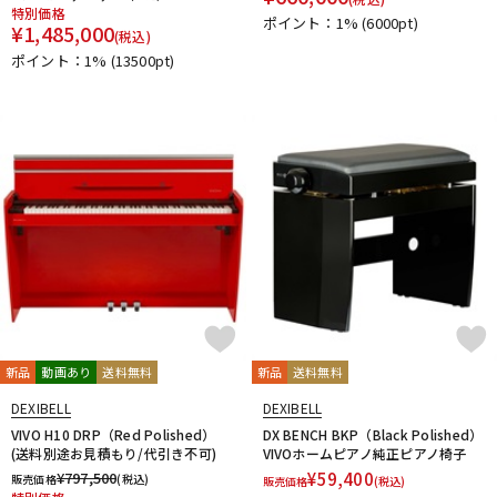
特別価格
ポイント：1%
(6000pt)
¥
1,485,000
(税込)
ポイント：1%
(13500pt)
新品
動画あり
送料無料
新品
送料無料
DEXIBELL
DEXIBELL
VIVO H10 DRP（Red Polished）
DX BENCH BKP（Black Polished）
(送料別途お見積もり/代引き不可)
VIVOホームピアノ純正ピアノ椅子
¥
797,500
¥
59,400
販売価格
(税込)
販売価格
(税込)