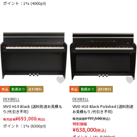
ポイント：1%
(4000pt)
新品
動画あり
送料無料
新品
動画あり
送料無料
DEXIBELL
DEXIBELL
VIVO H10 Black (送料別途お見積も
VIVO H10 Black Polished (送料別途
り/代引き不可)
お見積もり/代引き不可)
¥
693,000
¥
797,500
販売価格
(税込)
販売価格
(税込)
特別価格
ポイント：1%
(6300pt)
¥
638,000
(税込)
ポイント：1%
(5800pt)