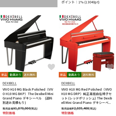
ポイント：1%
(13040pt)
DTM オンライン納品
レコーディング機器
配信/ライブ機器
楽器アクセサリ
中古
ヴィンテージ
新品
動画あり
送料無料
新品
動画あり
送料無料
DEXIBELL
DEXIBELL
VIVO H10 MG Black Polished（VIV
VIVO H10 MG Red Polished（VIVO
O H10 MG BKP）The Dexibell Mini
H10 MG DRP）純正高低自在椅子セ
Grand Piano デキシーベル (送料
ット (レッドポリッシュ) The Dexib
別途お見積もり)
ell Mini Grand Piano デキシーベ...
¥
1,870,000
¥
2,039,400
販売価格
(税込)
販売価格
(税込)
特別価格
特別価格