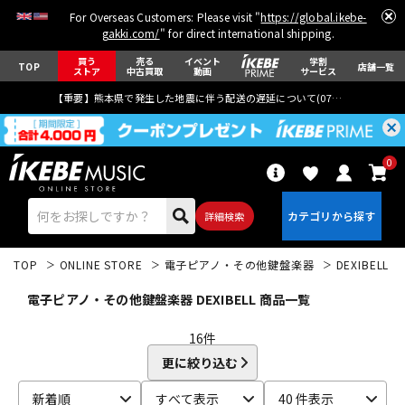
For Overseas Customers: Please visit "
https://global.ikebe-
gakki.com/
" for direct international shipping.
買う
売る
イベント
学割
TOP
店舗一覧
ストア
中古買取
動画
サービス
【重要】熊本県で発生した地震に伴う配送の遅延について(
07月29日
更新)
0
詳細検索
TOP
ONLINE STORE
電子ピアノ・その他鍵盤楽器
DEXIBELL
電子ピアノ・その他鍵盤楽器 DEXIBELL 商品一覧
16
件
更に絞り込む
エレキギター
アコギ/エレアコ
新着順
すべて表示
40 件表示