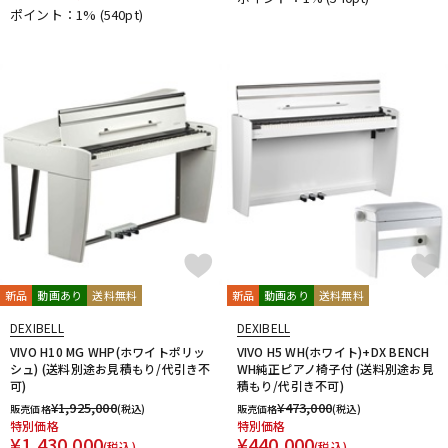
ポイント：1%
(540pt)
新品
動画あり
送料無料
新品
動画あり
送料無料
DEXIBELL
DEXIBELL
VIVO H10 MG WHP(ホワイトポリッ
VIVO H5 WH(ホワイト)+DX BENCH
シュ) (送料別途お見積もり/代引き不
WH純正ピアノ椅子付 (送料別途お見
可)
積もり/代引き不可)
¥
1,925,000
¥
473,000
販売価格
(税込)
販売価格
(税込)
特別価格
特別価格
¥
1,430,000
¥
440,000
(税込)
(税込)