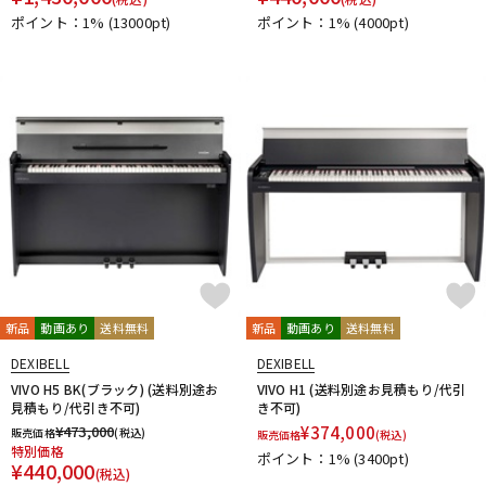
ポイント：1%
(13000pt)
ポイント：1%
(4000pt)
新品
動画あり
送料無料
新品
動画あり
送料無料
DEXIBELL
DEXIBELL
VIVO H5 BK(ブラック) (送料別途お
VIVO H1 (送料別途お見積もり/代引
見積もり/代引き不可)
き不可)
¥
473,000
¥
374,000
販売価格
(税込)
販売価格
(税込)
特別価格
ポイント：1%
(3400pt)
¥
440,000
(税込)