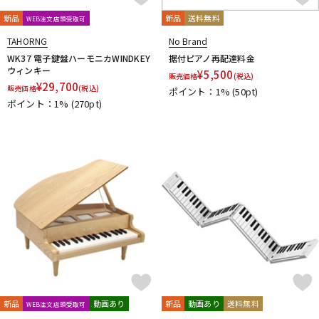
DTM オンライン納品
レコーディング機器
新品
新品
送料無料
WEB注文店頭受取可
TAHORNG
No Brand
WK37 電子鍵盤ハーモニカWINDKEY
据付ピアノ再配達料金
配信/ライブ機器
楽器アクセサリ
ウィンキー
¥
5,500
販売価格
(税込)
¥
29,700
販売価格
(税込)
ポイント：1%
(50pt)
ポイント：1%
(270pt)
中古
ヴィンテージ
新品
動画あり
新品
動画あり
送料無料
WEB注文店頭受取可