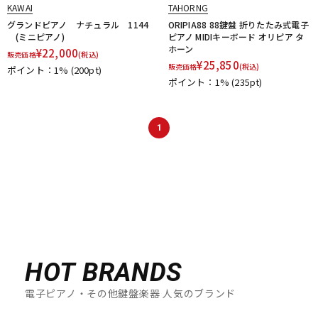
KAWAI
TAHORNG
グランドピアノ ナチュラル 1144
ORIPIA88 88鍵盤 折りたたみ式電子
(ミニピアノ)
ピアノ MIDIキーボード オリピア タ
ホーン
¥
22,000
販売価格
(税込)
¥
25,850
販売価格
(税込)
ポイント：1%
(200pt)
ポイント：1%
(235pt)
1
HOT BRANDS
電子ピアノ・その他鍵盤楽器 人気のブランド