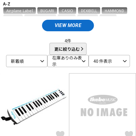
A-Z
ベース
ウクレレ
Airplane Label
BUGARI
CASIO
DEXIBELL
HAMMOND
Hohner
Ikebe Original
KAWAI
Kikutani
KORG
Mengascini
No Brand
Nord（CLAVIA）
PIERMARIA
VIEW MORE
ドラム
パーカッション
Roland
SUZUKI
TAHORNG
TOMBO
unknown
Victoria
YAMAHA
ZEN-ON
4
件
他
更に絞り込む
キーボード
電子ピアノ
キョーリツ
甲南
在庫ありのみ表
新着順
40 件表示
示
管楽器
その他楽器
アンプ
エフェクター
DJ機器
DTM