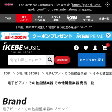
For Overseas Customers: Please visit "
https://global.ikebe-
gakki.com/
" for direct international shipping.
買う
売る
イベント
学割
TOP
店舗一覧
ストア
中古買取
動画
サービス
【重要】熊本県で発生した地震に伴う配送の遅延について(
07月29日
更新)
0
詳細検索
TOP
ONLINE STORE
電子ピアノ・その他鍵盤楽器
その他鍵盤
電子ピアノ・その他鍵盤楽器 その他鍵盤楽器 商品一覧
Brand
エレキギター
アコギ/エレアコ
電子ピアノ・その他鍵盤楽器のブランド