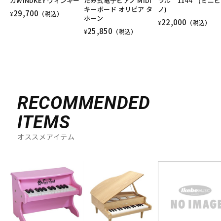
カWINDKEY ウィンキー
たみ式電子ピアノ MIDI
ラル 1144 (ミニ
キーボード オリピア タ
ノ)
29,700
¥
（税込）
ホーン
22,000
¥
（税込）
25,850
¥
（税込）
RECOMMENDED
ITEMS
オススメアイテム