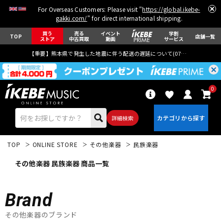
For Overseas Customers: Please visit "
https://global.ikebe-
gakki.com/
" for direct international shipping.
買う
売る
イベント
学割
TOP
店舗一覧
ストア
中古買取
動画
サービス
【重要】熊本県で発生した地震に伴う配送の遅延について(
07月29日
更新)
0
詳細検索
TOP
ONLINE STORE
その他楽器
民族楽器
その他楽器 民族楽器 商品一覧
Brand
エレキギター
アコギ/エレアコ
その他楽器のブランド