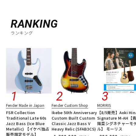
DTM オンライン納品
レコーディング機器
RANKING
配信/ライブ機器
楽器アクセサリ
ランキング
中古
ヴィンテージ
Fender Made in Japan
Fender Custom Shop
MORRIS
FSR Collection
Ikebe 50th Anniversary
【8/5発売】Aoki Hin
Traditional Late 60s
Custom Built Custom
Signature M-AH【
Jazz Bass (Ice Blue
Classic Jazz Bass V
陽菜シグネチャーモ
Metallic) 【イケベ独占
Heavy Relic (SFAB3CS)
ル】 モーリス
販売限定モデル】