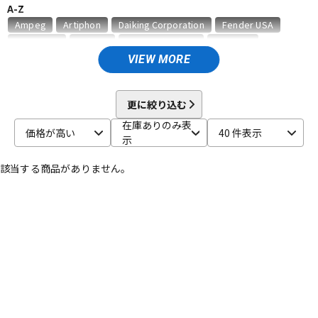
A-Z
ベース
ウクレレ
Ampeg
Artiphon
Daiking Corporation
Fender USA
Gruv Gear
Hohner
HosaTechnology
HOTONE
HUMAN GEAR
Ikebe Original
JAM Pedals
keeley
VIEW MORE
ドラム
パーカッション
Mesa Boogie
MONO
MUSICNOMAD
PIERMARIA
Positive Grid
PROIDEA
Pro-mark
Roland
S.Yairi
更に絞り込む
SeamoonFX
SUZUKI
Teenage Engineering
TOMBO
キーボード
電子ピアノ
在庫ありのみ表
Universal Audio
UTAET
VALETON
WALRUS AUDIO
価格が高い
40 件表示
示
他
キョーリツ
明和電機
GINZA JUJIYA
該当する商品がありません。
管楽器
その他楽器
アンプ
エフェクター
DJ機器
DTM