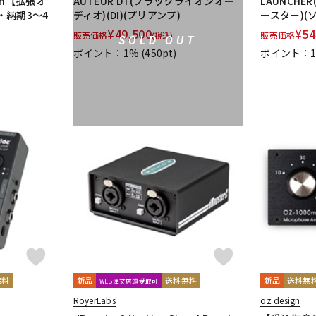
tion【拡張オ
AUTEUR DT(ブラックライオンオー
LAUNCH
・納期3～4
ディオ)(DI)(プリアンプ)
ースター)(
¥
49,500
¥
54
販売価格
販売価格
(税込)
SOLD OUT
ポイント：1%
(450pt)
ポイント：
無料
新品
送料無料
新品
送料無
WEB注文店頭受取可
RoyerLabs
oz design