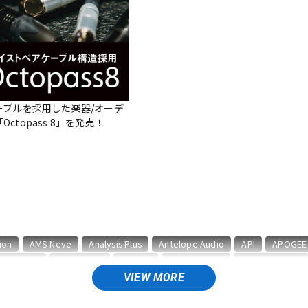
DTM オンラ
レコーディン
イン納品
グ機器
ジ
ーブルを採用した楽器/オーデ
ctopass 8」を発売！
ion
AMS Neve
Analysis Plus
Antelope Audio
API
APOGEE
BAE Audio
BEHRINGER
BELDEN
Bettermaker
beyerdynamic
CURRENT
CUSTOM TRY
VIEW MORE