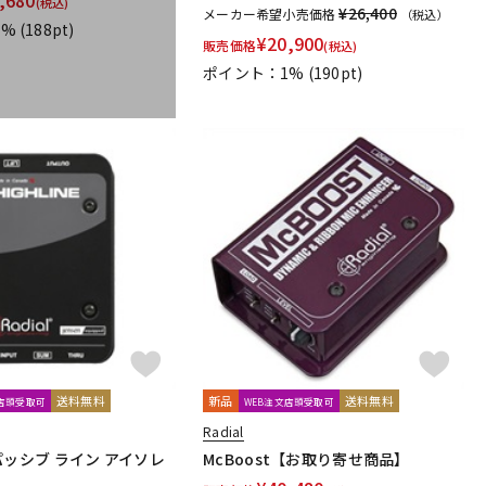
(税込)
¥26,400
メーカー希望小売価格
（税込）
dio Technologies
Universal Audio
unknown
1%
(188pt)
¥
20,900
販売価格
(税込)
oyage Audio
WAGNUS.
WAVES
WesAudio
Wharfedale
ポイント：1%
(190pt)
Harrison Audio
SDM / Family Labo
送料無料
新品
送料無料
文店頭受取可
WEB注文店頭受取可
Radial
e (パッシブ ライン アイソレ
McBoost【お取り寄せ商品】