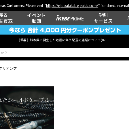
eas Customers: Please visit "
https://global.ikebe-gakki.com/
" for direct intern
売る
イベント
学割
古買取
動画
サービス
【重要】熊本県で発生した地震に伴う配送の遅延について(
07月29日
更新)
プリアンプ
ベース
ウクレレ
管楽器
その他楽器