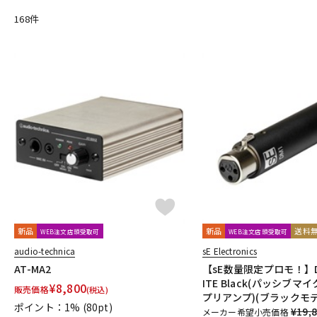
DangerousMusic
dbx
DENON
DENON Professional
DEX
168
件
Electro Harmonix
Electro Voice
elysia
Empirical Labs
FOSTEX
Free The Tone
FURMAN
FURUTECH
G-K
G_2Systems
GATOR
GATOR Frameworks
GOLDEN AGE P
HERCULES
Heritage Audio
HUMPBACK ENGINEERING
IGS 
JZ Microphones
K.W.S
KAKASHI Professional Stands
KAO
L-O
Lauten Audio
LEWITT
Lexicon
Line6
LOJECT
maag 
Millennia
MINI-SONEX
MISTRAL
MOGAMI
Mojave Audi
Noah’sark
Nothing
OHASHI
Oktava
OLLO AUDIO
o
P-S
Palmer
PEAVEY
Peluso
PhoenixAudio
PHONON
Pi
Providence
Pueblo Audio
PULSE
Purple audio
QUIK 
新品
新品
送料
WEB注文店頭受取可
WEB注文店頭受取可
Roswell Pro Audio
RoyerLabs
RUPERT NEVE DESIGNS
Ry
audio-technica
sE Electronics
Shadow Hills Industries
SHINYA’S STUDIO
SHIZUKA
SHUR
AT-MA2
【sE数量限定プロモ！】DM
STEDMAN
Steven Slate Audio
Superlux
SUZUKI
Sym
ITE Black(パッシブマイ
¥
8,800
販売価格
(税込)
プリアンプ)(ブラックモデ
T-Z
ポイント：1%
(80pt)
¥19,
メーカー希望小売価格
TAKACHI
TAMA
TANNOY
TASCAM
tc electronic
TC 