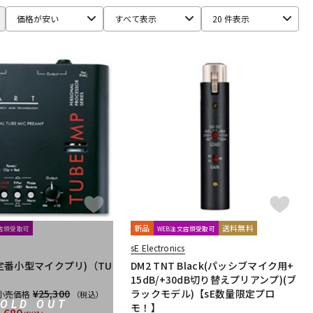
Ear Trumpet Labs
EARTHWORKS
Ehrlund Microphone
価格が安い
すべて表示
20 件表示
RM
Fischer Amps
FMR AUDIO
FOCAL
Focusrite
HEADREC
Hear Technologies
HEDD
HEiL SOUND
ICS
ISOVOX
JBL
JohnBlue Audio
JVC
BUKI
KRK
KRYNA
KSdigital
KVOX
ASELEC
MATRIX
M-AUDIO
Mee audio
MIDAS
s
Musikelectronic Geithain
MUTEC
MUZEN
NEUMANN
imo
PrismSound
PROIDEA
Protection Racket
Rhapsodio
RODE
Roger Mayer
Roland
Ronk Japan
新品
送料無料
文店頭受取可
WEB注文店頭受取可
sE Electronics
Seide
SENNHEISER
sE Electronics
ft
Soyuz
SPL
SSL(Solid State Logic)
STAX
STAY
 (定番小型マイクプリ)（TU
DM2 TNT Black(パッシブマイク用+
15dB/+30dB切り替えプリアンプ)(ブ
¥25,300
ラックモデル)【sE数量限定プロ
小売価格
（税込）
SOLD OUT
モ！】
Culture
TOMOCA
Tonelux
Townsend Labs
T-REX
,680