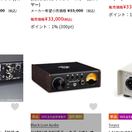
ヤー)
¥
33
販売価格
000
¥33,000
メーカー希望小売価格
（税込）
（税込）
ポイント：
¥
33,000
販売価格
(税込)
ポイント：1%
(300pt)
新品
送料無料
新品
WEB注文店頭受取可
WEB注
Black Lion Audio
Soyuz