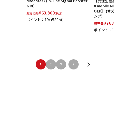
dBooster2 (In-Line Signal Booster
【受注生産品:
& DI)
0 mobile Mi
OEP】 (
¥
63,800
販売価格
(税込)
ンプ)
ポイント：1%
(580pt)
¥
68
販売価格
ポイント：
...
1
2
3
9