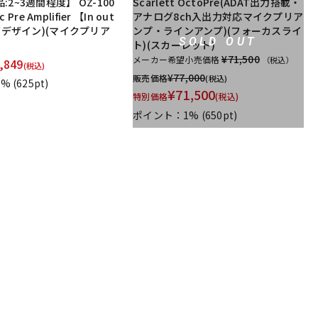
2~3週間程度】 OZ-100
Scarlett OctoPre(ADAT出力搭載・
c Pre Amplifier 【In out
アナログ8ch入出力対応マイクプリア
オズデザイン)(マイクプリア
ンプ・ラインアンプ)(フォーカスライ
SOLD OUT
ト)(スカーレット)
¥71,500
メーカー希望小売価格
（税込）
,849
(税込)
¥
77,000
販売価格
(税込)
1%
(625pt)
¥
71,500
特別価格
(税込)
ポイント：1%
(650pt)