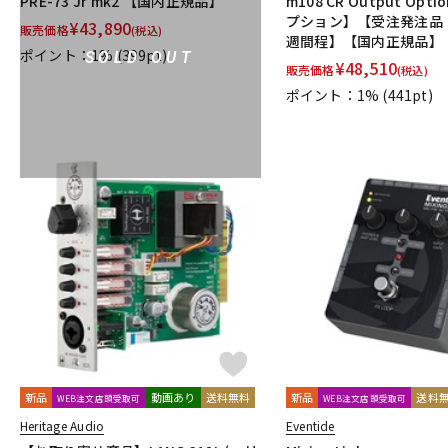
PRE-73 Jr mk2 【国内正規品】
m108 CR Output Op
プション】【受注発注品
¥
43,890
販売価格
(税込)
週間程】【国内正規品】
ポイント：1%
(399pt)
SOLD OUT
¥
48,510
販売価格
(税込)
ポイント：1%
(441pt)
新品
動画あり
送料無料
新品
送料
WEB注文店頭受取可
WEB注文店頭受取可
Heritage Audio
Eventide