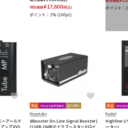
販売価格
¥
17,600
UDG
ULTIMATE
ULTRASONE
Umbrella Company
United Stu
特別価格
(税込)
ポイント：
VitalAudio
V-MODA
Vocal Mist
VOVOX
VOX-O-RAMA
V
ポイント：1%
(160pt)
ZOOM
ZYLIA
明工社
DrAlienSmith
NiCSo
cmf by NOTHING
Wavebone
新品
送料無料
新品
WEB注文店頭受取可
WEB注
RoyerLabs
Radial
U (エーアールテ
dBooster (In-Line Signal Booster)
Highlin
アンプ)(V3
(12dB.20dBマイクブースター)(ロイ
ーター)