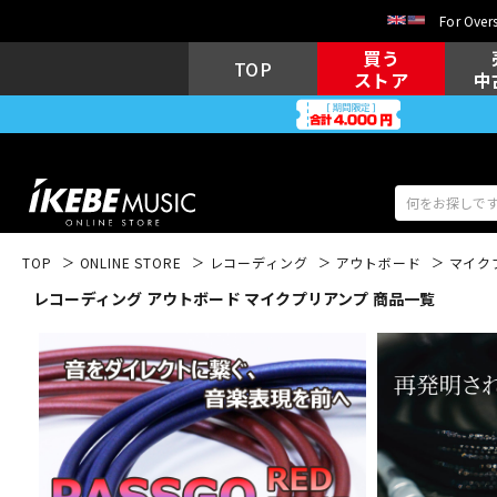
For Overs
買う
TOP
ストア
中
TOP
ONLINE STORE
レコーディング
アウトボード
マイク
レコーディング アウトボード マイクプリアンプ 商品一覧
アコギ/エレ
エレキギター
アコ
キーボード
電子ピアノ