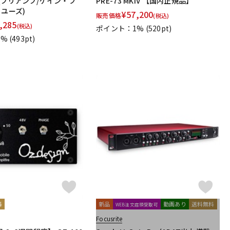
ER(プリアンプ/ゲイン・ブ
PRE-73 MKIV 【国内正規品】
ソユーズ)
¥
57,200
販売価格
(税込)
,285
(税込)
ポイント：1%
(520pt)
1%
(493pt)
料
新品
動画あり
送料無料
WEB注文店頭受取可
Focusrite