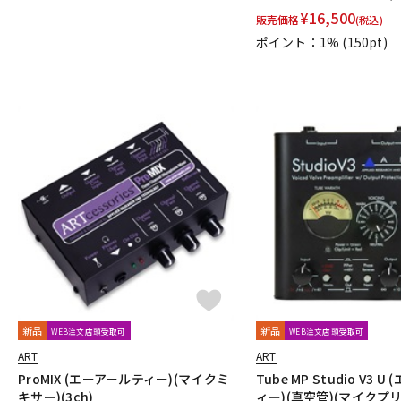
¥
16,500
TRIAL
Triprop
TRITON AUDIO
TRUE DYNA
TUBE-TECH
販売価格
(税込)
VELCRO(R) Brand
Vermona
Vertigo Sound
Vintech Audio
ポイント：1%
(150pt)
Wunder Audio
Xvive
YAMAHA
YAXI
Zahl
ZAOR
他
キョーリツ
トーリハン
パイン・クリエイト
山本音響工芸
新品
新品
WEB注文店頭受取可
WEB注文店頭受取可
ART
ART
ProMIX (エーアールティー)(マイクミ
Tube MP Studio V3 
キサー)(3ch)
ィー)(真空管)(マイクプリ