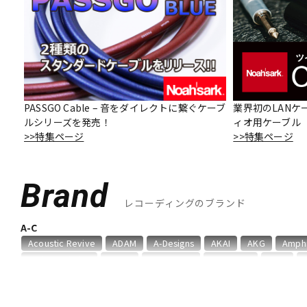
DJ機器
DTM
中古
ヴィンテー
PASSGO Cable – 音をダイレクトに繋ぐケーブ
業界初のLANケ
ルシリーズを発売！
ィオ用ケーブル「O
>>特集ページ
>>特集ページ
Brand
レコーディングのブランド
A-C
Acoustic Revive
ADAM
A-Designs
AKAI
AKG
Amph
audio-technica
AUDIX
AURATONE
Avantone
AVID
Chandler
Coil Audio
Conisis
Cranborne Audio
CROXS
D-F