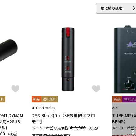
IBELL
Digitech
DMSD
DPA
DRAWMER
DYNAUDIO PRO
更に絞り込む
ENHANCED AUDIO
Entreq
ESI
EVE Audio
Eventide
EXFO
ROJECT
GRACE design
Gravity
Groove Tubes
HAYAKUMO
Audio
IK Multimedia
Ikebe Original
infist Design
ISO ACOUST
TICA
KENTON
Kikutani
KLH Audio
KORG
KOSS
KOTO
audio
MACKIE
MANLEY
marantz Professional
Marshall
M
o
Monkey Banana
MONSTER CABLE
Morton Microphone System
nso
ORB
Oyaide
oneer DJ
Placid Audio
PMC
PreSonus
PRIMACOUSTIC
Pr
LOK
Radial
Rational Acoustics
reloop
reProducer Audio
無料
新品
送料無料
新品
WEB注
cote
Samar Audio Design
sanken
SANWA SUPPLY
SCHOEPS
sE Electronics
ART
E
SlateDigital
SLR Studios
SONTRONICS
SONY
SoundCra
1 DYNAM
DM3 Black(DI)【sE数量限定プロ
TUBE MP
・Proceed
ク用+28dB
モ！】
BEMP）
ル)
¥19,800
メーカー希望小売価格
メーカー希望
（税込）
800
（税込）
helicon
Tech
Teenage Engineering
TELEFUNKEN
Thermionic 
¥
19,800
¥
20
販売価格
(税込)