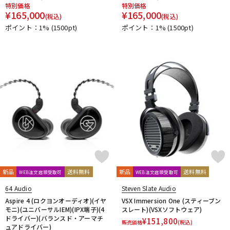
特別価格
特別価格
¥
165,000
¥
165,000
(税込)
(税込)
ポイント：1%
(1500pt)
ポイント：1%
(1500pt)
新品
送料無料
新品
送料無料
WEB注文店頭受取可
WEB注文店頭受取可
64 Audio
Steven Slate Audio
Aspire 4 (ロクヨンオーディオ)(イヤ
VSX Immersion One (スティーブン
モニ)(ユニバーサルIEM)(IPX端子)(4
スレート)(VSXソフトウェア)
ドライバー)(バランスド・アーマチ
¥
151,800
販売価格
(税込)
ュアドライバー)