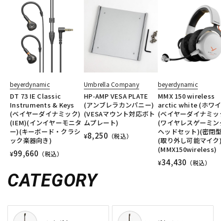
beyerdynamic
Umbrella Company
beyerdynamic
DT 73 IE Classic
HP-AMP VESA PLATE
MMX 150 wireless
Instruments & Keys
(アンブレラカンパニー)
arctic white (ホワ
(ベイヤーダイナミック)
(VESAマウント対応ボト
(ベイヤーダイナミッ
(IEM)(インイヤーモニタ
ムプレート)
(ワイヤレスゲーミン
ー)(キーボード・クラシ
ヘッドセット)(密閉型
8,250
¥
（税込）
ック楽器向き)
(取り外し可能マイク
(MMX150wireless)
99,660
¥
（税込）
34,430
¥
（税込）
CATEGORY