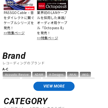
ベース
ウクレレ
PASSGO Cable – 音
業界初のLANケーブ
をダイレクトに繋ぐ
ルを採用した楽器/
ケーブルシリーズを
オーディオ用ケーブ
ドラム
パーカッション
発売！
ル「Octopass 8」
>>特集ページ
を発売！
>>特集ページ
キーボード
電子ピアノ
Brand
管楽器
その他楽器
レコーディングのブランド
A-C
Acoustic Revive
ADAM
A-Designs
AKAI
AKG
アンプ
エフェクター
Amphion
AMS Neve
Analysis Plus
Antelope Audio
API
APOGEE
ARMS
ART
ARTRIG
ATC
ATL.INC
VIEW MORE
audient
audio-technica
AUDIX
AURATONE
Avantone
DJ機器
DTM
AVID
BAE Audio
BEHRINGER
BELDEN
Bettermaker
CATEGORY
beyerdynamic
BOSS
Brauner
Bricasti Design