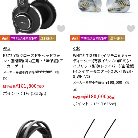
KAKASHI Professional Stands
KAOTICA
KENTON
Kikutani
KLH Audio
KORG
KOSS
KOTOBUKI
KRK
KRYNA
KSdigital
KVOX
L-O
Lauten Audio
LEWITT
Lexicon
Line6
LOJECT
新品
送料無料
新品
送料無料
WEB注文店頭受取可
WEB注文店頭受取可
maag audio
MACKIE
MANLEY
marantz Professional
AKG
qdc
Marshall
MASELEC
MATRIX
M-AUDIO
Mee audio
K872-Y3(クローズド型ヘッドフォ
WHITE TIGER II (イヤモニ)(キュー
MIDAS
Millennia
MINI-SONEX
MISTRAL
MOGAMI
ン・密閉型)(国内正規・3年保証)(ア
ディーシー)(有線イヤホン)(IEM)(ハ
Mojave Audio
Monkey Banana
MONSTER CABLE
ーカーゲー)
イブリッド型)(8ドライバー)(密閉型)
(インイヤーモニター)(QDC-TIGER-
¥181,800
Morton Microphone Systems
Musikelectronic Geithain
メーカー希望小売価格
（税
S-WH-V2)
込）
MUTEC
MUZEN
NEUMANN
Noah’sark
Nothing
¥198,000
メーカー希望小売価格
（税
¥
181,800
販売価格
(税込)
OHASHI
Oktava
OLLO AUDIO
onso
ORB
Oyaide
込）
ポイント：1%
(1652pt)
P-S
¥
180,000
販売価格
(税込)
Palmer
PEAVEY
Peluso
PhoenixAudio
PHONON
ポイント：1%
(1636pt)
Pioneer DJ
Placid Audio
PMC
PreSonus
PRIMACOUSTIC
Primo
PrismSound
PROIDEA
Protection Racket
Providence
Pueblo Audio
PULSE
Purple audio
QUIK LOK
Radial
Rational Acoustics