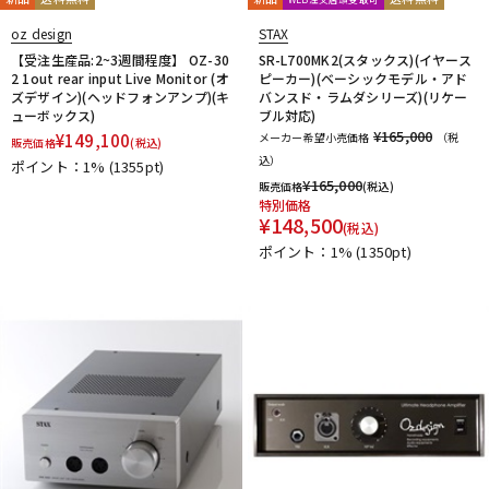
oz design
STAX
【受注生産品:2~3週間程度】 OZ-30
SR-L700MK2(スタックス)(イヤース
2 1out rear input Live Monitor (オ
ピーカー)(ベーシックモデル・アド
ズデザイン)(ヘッドフォンアンプ)(キ
バンスド・ラムダシリーズ)(リケー
ューボックス)
ブル対応)
¥165,000
¥
149,100
メーカー希望小売価格
（税
販売価格
(税込)
込）
ポイント：1%
(1355pt)
¥
165,000
販売価格
(税込)
特別価格
¥
148,500
(税込)
ポイント：1%
(1350pt)