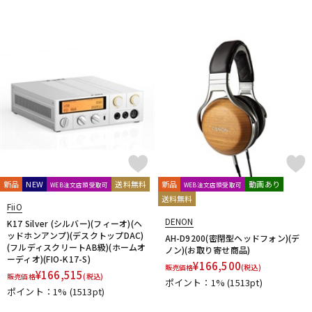
新品
NEW
送料無料
新品
動画あり
WEB注文店頭受取可
WEB注文店頭受取可
送料無料
FiiO
DENON
K17 Silver (シルバー)(フィーオ)(ヘ
ッドホンアンプ)(デスクトップDAC)
AH-D9200(密閉型ヘッドフォン)(デ
(フルディスクリートAB級)(ホームオ
ノン)(お取り寄せ商品)
ーディオ)(FIO-K17-S)
¥
166,500
販売価格
(税込)
¥
166,515
販売価格
(税込)
ポイント：1%
(1513pt)
ポイント：1%
(1513pt)