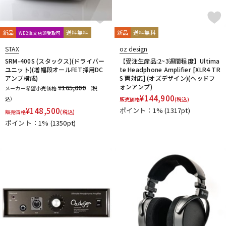
新品
送料無料
新品
送料無料
WEB注文店頭受取可
STAX
oz design
SRM-400S (スタックス)(ドライバー
【受注生産品:2~3週間程度】Ultima
ユニット)(増幅段オールFET採用DC
te Headphone Amplifier [XLR4 TR
アンプ構成)
S 両対応] (オズデザイン)(ヘッドフ
ォンアンプ)
¥165,000
メーカー希望小売価格
（税
¥
144,900
込）
販売価格
(税込)
¥
148,500
ポイント：1%
(1317pt)
販売価格
(税込)
ポイント：1%
(1350pt)