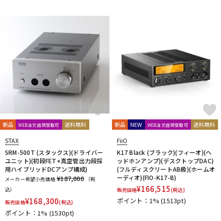
Vocal Mist
VOVOX
VOX-O-RAMA
Voyage Audio
WAGNUS.
WAVES
WesAudio
Wharfedale
Wunder Audio
Xvive
YAMAHA
YAXI
Zahl
ZAOR
ZOOM
ZYLIA
他
キョーリツ
トーリハン
パイン・クリエイト
山本音響工芸
明工社
DrAlienSmith
NiCSo
cmf by NOTHING
Wavebone
Harrison Audio
SDM / Family Labo
新品
送料無料
新品
NEW
送料無料
WEB注文店頭受取可
WEB注文店頭受取可
STAX
FiiO
SRM-500T (スタックス)(ドライバー
K17 Black (ブラック)(フィーオ)(ヘ
ユニット)(初段FET+真空管出力段採
ッドホンアンプ)(デスクトップDAC)
用ハイブリッドDCアンプ構成)
(フルディスクリートAB級)(ホームオ
ーディオ)(FIO-K17-B)
¥187,000
メーカー希望小売価格
（税
¥
166,515
込）
販売価格
(税込)
¥
168,300
ポイント：1%
(1513pt)
販売価格
(税込)
ポイント：1%
(1530pt)