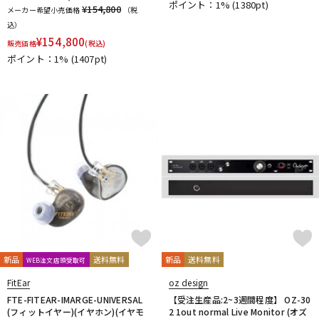
ポイント：1%
(1380pt)
¥154,800
メーカー希望小売価格
（税
込）
¥
154,800
販売価格
(税込)
ポイント：1%
(1407pt)
新品
送料無料
新品
送料無料
WEB注文店頭受取可
FitEar
oz design
FTE-FITEAR-IMARGE-UNIVERSAL
【受注生産品:2~3週間程度】 OZ-30
(フィットイヤー)(イヤホン)(イヤモ
2 1out normal Live Monitor (オズ