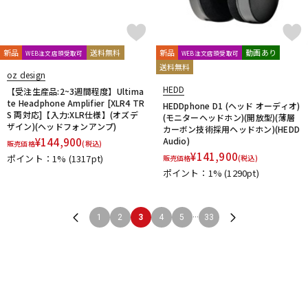
新品
送料無料
新品
動画あり
WEB注文店頭受取可
WEB注文店頭受取可
送料無料
oz design
HEDD
【受注生産品:2~3週間程度】Ultima
te Headphone Amplifier [XLR4 TR
HEDDphone D1 (ヘッド オーディオ)
S 両対応]【入力:XLR仕様】(オズデ
(モニターヘッドホン)(開放型)(薄層
ザイン)(ヘッドフォンアンプ)
カーボン技術採用ヘッドホン)(HEDD
¥
144,900
Audio)
販売価格
(税込)
¥
141,900
ポイント：1%
(1317pt)
販売価格
(税込)
ポイント：1%
(1290pt)
...
1
2
3
4
5
33