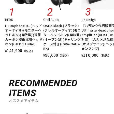
HEDD
Grell Audio
oz design
HEDDphone D1 (ヘッド
OAE2 Black (ブラック)
【お預かり代行販売
オーディオ)(モニターヘ
(グレルオーディオ)(モニ
Ultimate Headpho
ッドホン)(開放型)(薄層
ターヘッドホン)(開放型)
Amplifier [XLR4 TR
カーボン技術採用ヘッド
(オープン型)(キャリング
対応]【入力:XLR仕様
ホン)(HEDD Audio)
ケース付き)(GRA-OAE2-
(オズデザイン)(ヘッ
BK)
ォンアンプ)
141,900
¥
（税込）
90,000
110,000
¥
（税込）
¥
（税込）
RECOMMENDED
ITEMS
オススメアイテム