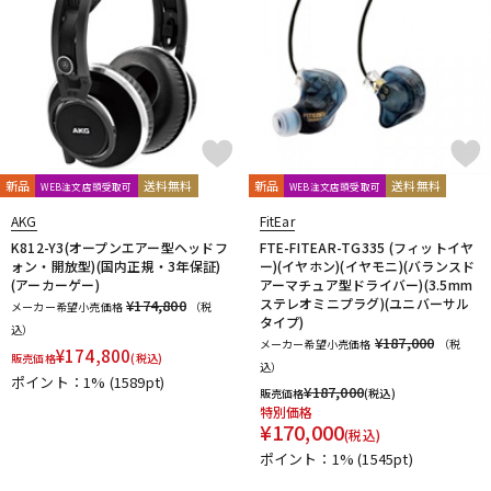
reloop
reProducer Audio
Rhapsodio
RODE
Roger Mayer
Roland
Ronk Japan
Roswell Pro Audio
RoyerLabs
RUPERT NEVE DESIGNS
Rycote
Samar Audio Design
sanken
SANWA SUPPLY
SCHOEPS
sE Electronics
Seide
SENNHEISER
Shadow Hills Industries
SHINYA’S STUDIO
SHIZUKA
SHURE
SlateDigital
SLR Studios
SONTRONICS
SONY
新品
送料無料
新品
送料無料
SoundCraft
Soyuz
SPL
SSL(Solid State Logic)
STAX
WEB注文店頭受取可
WEB注文店頭受取可
STAY
STEDMAN
Steven Slate Audio
Superlux
SUZUKI
AKG
FitEar
Sym・Proceed
K812-Y3(オープンエアー型ヘッドフ
FTE-FITEAR-TG335 (フィットイヤ
ォン・開放型)(国内正規・3年保証)
ー)(イヤホン)(イヤモニ)(バランスド
T-Z
(アーカーゲー)
アーマチュア型ドライバー)(3.5mm
TAKACHI
TAMA
TANNOY
TASCAM
tc electronic
ステレオミニプラグ)(ユニバーサル
¥174,800
メーカー希望小売価格
（税
TC helicon
Tech
Teenage Engineering
タイプ)
TELEFUNKEN
込）
¥187,000
メーカー希望小売価格
（税
Thermionic Culture
TOMOCA
Tonelux
Townsend Labs
¥
174,800
販売価格
(税込)
込）
T-REX
TRIAL
Triprop
TRITON AUDIO
TRUE DYNA
ポイント：1%
(1589pt)
¥
187,000
販売価格
(税込)
TUBE-TECH
UDG
ULTIMATE
ULTRASONE
特別価格
Umbrella Company
United Studio Technologies
¥
170,000
(税込)
Universal Audio
unknown
VELCRO(R) Brand
Vermona
ポイント：1%
(1545pt)
Vertigo Sound
Vintech Audio
VitalAudio
V-MODA