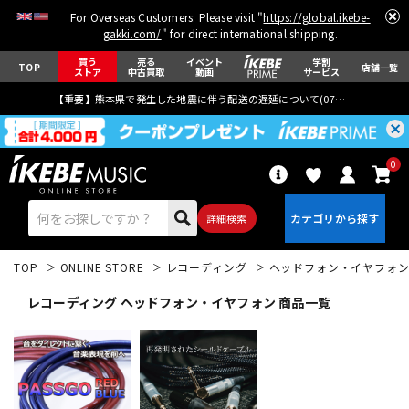
For Overseas Customers: Please visit "
https://global.ikebe-
gakki.com/
" for direct international shipping.
買う
売る
イベント
学割
TOP
店舗一覧
ストア
中古買取
動画
サービス
【重要】熊本県で発生した地震に伴う配送の遅延について(
07月29日
更新)
0
詳細検索
TOP
ONLINE STORE
レコーディング
ヘッドフォン・イヤフォ
レコーディング ヘッドフォン・イヤフォン 商品一覧
エレキギター
アコギ/エレアコ