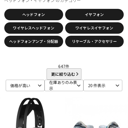
ヘッドフォン・イヤフォン
のカテゴリー
CANARE
CaTeFo
Chandler
Coil Audio
Conisis
DTM オンライン納品
レコーディング機器
Cranborne Audio
CROXS
CURRENT
CUSTOM TRY
ヘッドフォン
イヤフォン
D-F
DangerousMusic
dbx
DENON
DENON Professional
配信/ライブ機器
楽器アクセサリ
ワイヤレスヘッドフォン
ワイヤレスイヤフォン
DEXIBELL
Digitech
DMSD
DPA
DRAWMER
DYNAUDIO PRO
Ear Trumpet Labs
EARTHWORKS
ヘッドフォンアンプ・分配器
リケーブル・アクセサリー
Ehrlund Microphone
Electro Harmonix
Electro Voice
中古
ヴィンテージ
elysia
Empirical Labs
ENHANCED AUDIO
Entreq
ESI
EVE Audio
Eventide
EXFORM
Fischer Amps
FMR AUDIO
FOCAL
Focusrite
FOSTEX
Free The Tone
647
件
FURMAN
FURUTECH
更に絞り込む
G-K
在庫ありのみ表
G_2Systems
GATOR
GATOR Frameworks
価格が高い
20 件表示
示
GOLDEN AGE PROJECT
GRACE design
Gravity
Groove Tubes
HAYAKUMO
HEADREC
Hear Technologies
HEDD
HEiL SOUND
HERCULES
Heritage Audio
HUMPBACK ENGINEERING
IGS Audio
IK Multimedia
Ikebe Original
infist Design
ISO ACOUSTICS
ISOVOX
JBL
JohnBlue Audio
JVC
JZ Microphones
K.W.S