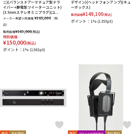
ニ)(バランスドアーマチュア型ドラ
デザイン)(ヘッドフォンアンプ)(キュ
イバー+静電型ツイーターユニット)
ーボックス)
(3.5mmステレオミニプラグ)(ユ...
¥
149,100
販売価格
(税込)
¥165,000
メーカー希望小売価格
（税
ポイント：1%
(1355pt)
込）
¥
165,000
販売価格
(税込)
特別価格
¥
150,000
(税込)
ポイント：1%
(1363pt)
新品
送料無料
新品
送料無料
WEB注文店頭受取可