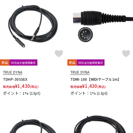
Purple audio
QUIK LOK
Radial
Rational Acoustics
reloop
reProducer Audio
Rhapsodio
RODE
Roger Mayer
Roland
Ronk Japan
Roswell Pro Audio
RoyerLabs
RUPERT NEVE DESIGNS
Rycote
Samar Audio Design
sanken
SANWA SUPPLY
SCHOEPS
sE Electronics
Seide
SENNHEISER
Shadow Hills Industries
SHINYA’S STUDIO
SHIZUKA
SHURE
SlateDigital
SLR Studios
SONTRONICS
SONY
SoundCraft
Soyuz
SPL
SSL(Solid State Logic)
STAX
新品
新品
WEB注文店頭受取可
WEB注文店頭受取可
STAY
STEDMAN
Steven Slate Audio
Superlux
SUZUKI
Sym・Proceed
TRUE DYNA
TRUE DYNA
TDHP-30SSEX
TDMI-100【MIDIケーブル1m】
T-Z
¥
1,430
¥
1,430
TAKACHI
TAMA
TANNOY
TASCAM
tc electronic
販売価格
(税込)
販売価格
(税込)
ポイント：1%
(13pt)
ポイント：1%
(13pt)
TC helicon
Tech
Teenage Engineering
TELEFUNKEN
Thermionic Culture
TOMOCA
Tonelux
Townsend Labs
T-REX
TRIAL
Triprop
TRITON AUDIO
TRUE DYNA
TUBE-TECH
UDG
ULTIMATE
ULTRASONE
Umbrella Company
United Studio Technologies
Universal Audio
unknown
VELCRO(R) Brand
Vermona