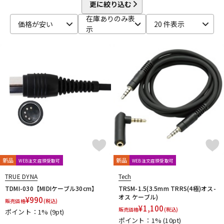
beyerdynamic
BOSS
Brauner
Bricasti Design
更に絞り込む
DTM オンライン納品
レコーディング機器
CANARE
CaTeFo
Chandler
Coil Audio
Conisis
在庫ありのみ表
価格が安い
20 件表示
Cranborne Audio
CROXS
CURRENT
CUSTOM TRY
示
D-F
配信/ライブ機器
楽器アクセサリ
DangerousMusic
dbx
DENON
DENON Professional
DEXIBELL
Digitech
DMSD
DPA
DRAWMER
DYNAUDIO PRO
Ear Trumpet Labs
EARTHWORKS
中古
ヴィンテージ
Ehrlund Microphone
Electro Harmonix
Electro Voice
elysia
Empirical Labs
ENHANCED AUDIO
Entreq
ESI
EVE Audio
Eventide
EXFORM
Fischer Amps
FMR AUDIO
FOCAL
Focusrite
FOSTEX
Free The Tone
FURMAN
FURUTECH
G-K
G_2Systems
GATOR
GATOR Frameworks
新品
新品
WEB注文店頭受取可
WEB注文店頭受取可
GOLDEN AGE PROJECT
GRACE design
Gravity
TRUE DYNA
Tech
Groove Tubes
HAYAKUMO
HEADREC
Hear Technologies
TDMI-030【MIDIケーブル30cm】
TRSM-1.5(3.5mm TRRS(4極)オス-
HEDD
HEiL SOUND
HERCULES
Heritage Audio
オス ケーブル)
¥
990
販売価格
(税込)
HUMPBACK ENGINEERING
IGS Audio
IK Multimedia
¥
1,100
販売価格
(税込)
ポイント：1%
(9pt)
Ikebe Original
infist Design
ISO ACOUSTICS
ISOVOX
ポイント：1%
(10pt)