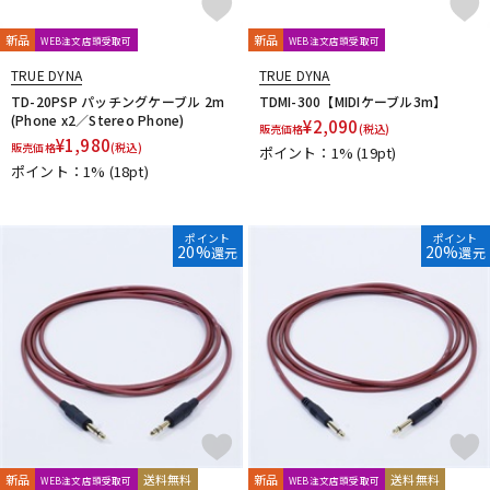
新品
新品
WEB注文店頭受取可
WEB注文店頭受取可
TRUE DYNA
TRUE DYNA
TD-20PSP パッチングケーブル 2m
TDMI-300【MIDIケーブル3m】
(Phone x2／Stereo Phone)
¥
2,090
販売価格
(税込)
¥
1,980
販売価格
(税込)
ポイント：1%
(19pt)
ポイント：1%
(18pt)
ポイント
ポイント
20%
20%
還元
還元
新品
送料無料
新品
送料無料
WEB注文店頭受取可
WEB注文店頭受取可