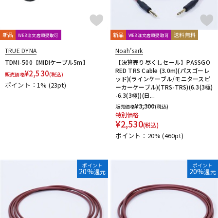
新品
新品
送料無料
WEB注文店頭受取可
WEB注文店頭受取可
TRUE DYNA
Noah’sark
TDMI-500【MIDIケーブル5m】
【決算売り尽くしセール】PASSGO
RED TRS Cable (3.0m)(パスゴーレ
¥
2,530
販売価格
(税込)
ッド)(ラインケーブル/モニタースピ
ポイント：1%
(23pt)
ーカーケーブル)(TRS-TRS)(6.3(3極)
-6.3(3極))(日...
¥
3,300
販売価格
(税込)
特別価格
¥
2,530
(税込)
ポイント：20%
(460pt)
ポイント
ポイント
20%
20%
還元
還元