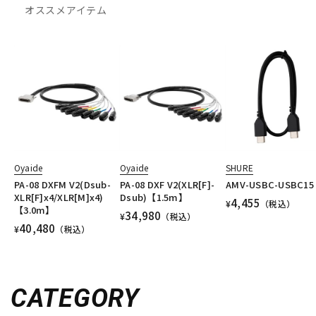
オススメアイテム
Oyaide
Oyaide
SHURE
PA-08 DXFM V2(Dsub-
PA-08 DXF V2(XLR[F]-
AMV-USBC-USBC15
XLR[F]x4/XLR[M]x4)
Dsub)【1.5m】
4,455
¥
（税込）
【3.0m】
34,980
¥
（税込）
40,480
¥
（税込）
CATEGORY