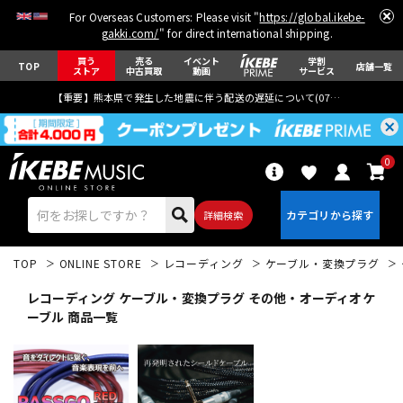
For Overseas Customers: Please visit "
https://global.ikebe-
gakki.com/
" for direct international shipping.
買う
売る
イベント
学割
TOP
店舗一覧
ストア
中古買取
動画
サービス
【重要】熊本県で発生した地震に伴う配送の遅延について(
07月29日
更新)
0
詳細検索
TOP
ONLINE STORE
レコーディング
ケーブル・変換プラグ
レコーディング ケーブル・変換プラグ その他・オーディオケ
ーブル 商品一覧
エレキギター
アコギ/エレアコ