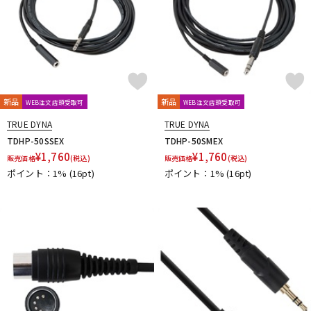
Vertigo Sound
Vintech Audio
VitalAudio
V-MODA
Vocal Mist
VOVOX
VOX-O-RAMA
Voyage Audio
WAGNUS.
WAVES
WesAudio
Wharfedale
Wunder Audio
Xvive
YAMAHA
YAXI
Zahl
ZAOR
ZOOM
ZYLIA
他
新品
新品
WEB注文店頭受取可
WEB注文店頭受取可
キョーリツ
トーリハン
パイン・クリエイト
山本音響工芸
TRUE DYNA
TRUE DYNA
明工社
DrAlienSmith
NiCSo
cmf by NOTHING
TDHP-50SSEX
TDHP-50SMEX
Wavebone
Harrison Audio
SDM / Family Labo
¥
1,760
¥
1,760
販売価格
(税込)
販売価格
(税込)
ポイント：1%
(16pt)
ポイント：1%
(16pt)