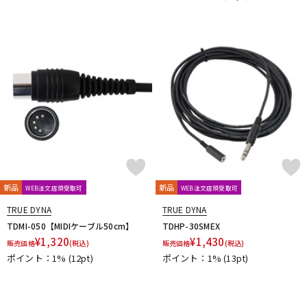
JBL
JohnBlue Audio
JVC
JZ Microphones
K.W.S
KAKASHI Professional Stands
KAOTICA
KENTON
Kikutani
KLH Audio
KORG
KOSS
KOTOBUKI
KRK
KRYNA
KSdigital
KVOX
L-O
Lauten Audio
LEWITT
Lexicon
Line6
LOJECT
maag audio
MACKIE
MANLEY
marantz Professional
Marshall
MASELEC
MATRIX
M-AUDIO
Mee audio
MIDAS
Millennia
MINI-SONEX
MISTRAL
MOGAMI
Mojave Audio
Monkey Banana
MONSTER CABLE
Morton Microphone Systems
Musikelectronic Geithain
新品
新品
WEB注文店頭受取可
WEB注文店頭受取可
MUTEC
MUZEN
NEUMANN
Noah’sark
Nothing
OHASHI
Oktava
OLLO AUDIO
onso
ORB
Oyaide
TRUE DYNA
TRUE DYNA
P-S
TDMI-050【MIDIケーブル50cm】
TDHP-30SMEX
¥
1,320
¥
1,430
Palmer
PEAVEY
Peluso
PhoenixAudio
PHONON
販売価格
(税込)
販売価格
(税込)
ポイント：1%
(12pt)
ポイント：1%
(13pt)
Pioneer DJ
Placid Audio
PMC
PreSonus
PRIMACOUSTIC
Primo
PrismSound
PROIDEA
Protection Racket
Providence
Pueblo Audio
PULSE