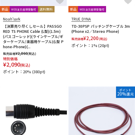
新品
送料無料
新品
WEB注文店頭受取可
WEB注文店頭受取可
Noah’sark
TRUE DYNA
【決算売り尽くしセール】PASSGO
TD-30PSP パッチングケーブル 3m
RED TS PHONE Cable (L型)(1.5m)
(Phone x2／Stereo Phone)
(パスゴーレッド)(ラインケーブル/ギ
¥
2,200
販売価格
(税込)
ターケーブル/楽器用ケーブル)(L型 P
ポイント：1%
(20pt)
hone-Phone)(...
¥
2,860
販売価格
(税込)
特別価格
¥
2,090
(税込)
ポイント：20%
(380pt)
ポイント
20%
還元