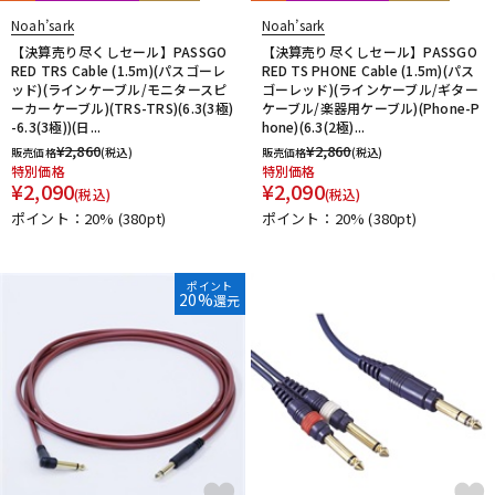
Noah’sark
Noah’sark
【決算売り尽くしセール】PASSGO
【決算売り尽くしセール】PASSGO
RED TRS Cable (1.5m)(パスゴーレ
RED TS PHONE Cable (1.5m)(パス
ッド)(ラインケーブル/モニタースピ
ゴーレッド)(ラインケーブル/ギター
ーカーケーブル)(TRS-TRS)(6.3(3極)
ケーブル/楽器用ケーブル)(Phone-P
-6.3(3極))(日...
hone)(6.3(2極)...
¥
2,860
¥
2,860
販売価格
(税込)
販売価格
(税込)
特別価格
特別価格
¥
2,090
¥
2,090
(税込)
(税込)
ポイント：20%
(380pt)
ポイント：20%
(380pt)
ポイント
20%
還元