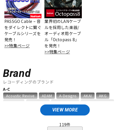
ベース
ウクレレ
PASSGO Cable – 音
業界初のLANケーブ
をダイレクトに繋ぐ
ルを採用した楽器/
ドラム
パーカッション
ケーブルシリーズを
オーディオ用ケーブ
発売！
ル「Octopass 8」
>>特集ページ
を発売！
キーボード
電子ピアノ
>>特集ページ
Brand
管楽器
その他楽器
レコーディングのブランド
A-C
アンプ
エフェクター
Acoustic Revive
ADAM
A-Designs
AKAI
AKG
Amphion
AMS Neve
Analysis Plus
Antelope Audio
API
APOGEE
ARMS
ART
ARTRIG
ATC
ATL.INC
VIEW MORE
DJ機器
DTM
audient
audio-technica
AUDIX
AURATONE
Avantone
AVID
BAE Audio
BEHRINGER
BELDEN
Bettermaker
119
件