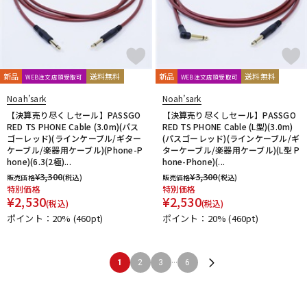
新品
送料無料
新品
送料無料
WEB注文店頭受取可
WEB注文店頭受取可
Noah’sark
Noah’sark
【決算売り尽くしセール】PASSGO
【決算売り尽くしセール】PASSGO
RED TS PHONE Cable (3.0m)(パス
RED TS PHONE Cable (L型)(3.0m)
ゴーレッド)(ラインケーブル/ギター
(パスゴーレッド)(ラインケーブル/ギ
ケーブル/楽器用ケーブル)(Phone-P
ターケーブル/楽器用ケーブル)(L型 P
hone)(6.3(2極)...
hone-Phone)(...
¥
3,300
¥
3,300
販売価格
(税込)
販売価格
(税込)
特別価格
特別価格
¥
2,530
¥
2,530
(税込)
(税込)
ポイント：20%
(460pt)
ポイント：20%
(460pt)
...
1
2
3
6