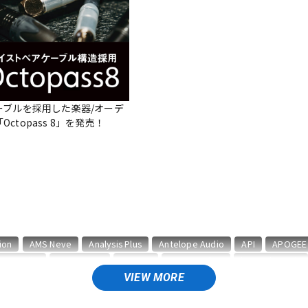
DTM オンラ
レコーディン
イン納品
グ機器
ジ
ーブルを採用した楽器/オーデ
ctopass 8」を発売！
ion
AMS Neve
Analysis Plus
Antelope Audio
API
APOGEE
BAE Audio
BEHRINGER
BELDEN
Bettermaker
beyerdynamic
CURRENT
CUSTOM TRY
VIEW MORE