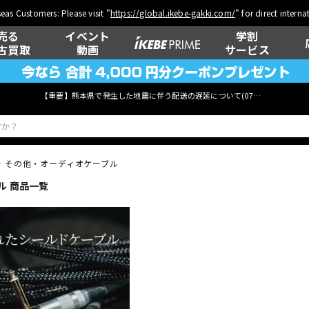
eas Customers: Please visit "
https://global.ikebe-gakki.com/
" for direct intern
売る
イベント
学割
古買取
動画
サービス
【重要】熊本県で発生した地震に伴う配送の遅延について(
07月29日
更新)
その他・オーディオケーブル
ル 商品一覧
ベース
ウクレレ
管楽器
その他楽器