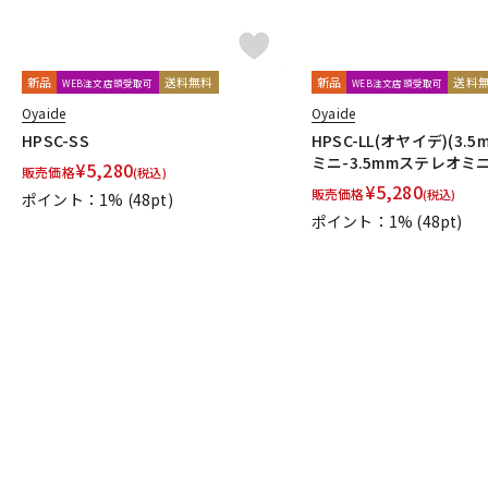
新品
送料無料
新品
送料
WEB注文店頭受取可
WEB注文店頭受取可
Oyaide
Oyaide
HPSC-SS
HPSC-LL(オヤイデ)(3
ミニ-3.5mmステレオミニ)
¥
5,280
販売価格
(税込)
¥
5,280
販売価格
(税込)
ポイント：1%
(48pt)
ポイント：1%
(48pt)