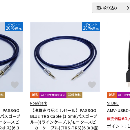
IBELL
Digitech
DMSD
DPA
DRAWMER
DYNAUDIO PRO
更に絞り込む
ENHANCED AUDIO
Entreq
ESI
EVE Audio
Eventide
EXFO
ポイント
ポイント
20%
20%
還元
還元
ROJECT
GRACE design
Gravity
Groove Tubes
HAYAKUMO
Audio
IK Multimedia
Ikebe Original
infist Design
ISO ACOUST
TICA
KENTON
Kikutani
KLH Audio
KORG
KOSS
KOTO
audio
MACKIE
MANLEY
marantz Professional
Marshall
M
o
Monkey Banana
MONSTER CABLE
Morton Microphone System
nso
ORB
Oyaide
oneer DJ
Placid Audio
PMC
PreSonus
PRIMACOUSTIC
Pr
LOK
Radial
Rational Acoustics
reloop
reProducer Audio
無料
新品
送料無料
新品
WEB注文店頭受取可
WEB注
cote
Samar Audio Design
sanken
SANWA SUPPLY
SCHOEPS
Noah’sark
SHURE
E
SlateDigital
SLR Studios
SONTRONICS
SONY
SoundCra
PASSGO
【決算売り尽くしセール】PASSGO
AMV-USBC
・Proceed
5m)(パスゴーブ
BLUE TRS Cable (1.5m)(パスゴーブ
¥
4,
販売価格
モニタースピ
ルー)(ラインケーブル/モニタースピ
ポイント：
オス)(6.3
ーカーケーブル)(TRS-TRS)(6.3(3極)
helicon
Tech
Teenage Engineering
TELEFUNKEN
Thermionic 