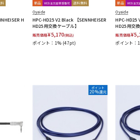
無料
新品
送料無料
新品
WEB注文店頭受取可
WEB注
Oyaide
Oyaide
NNHEISER H
HPC-HD25 V2 Black 【SENNHEISER
HPC-HD25 
HD25用交換ケーブル】
HD25用交
¥
5,170
¥
5,
販売価格
販売価格
(税込)
ポイント：1%
(47pt)
ポイント：
ポイント
20%
還元