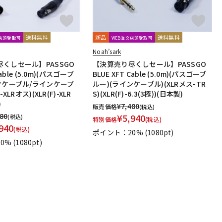
送料無料
新品
送料無料
文店頭受取可
WEB注文店頭受取可
Noah’sark
くしセール】PASSGO
【決算売り尽くしセール】PASSGO
Cable (5.0m)(パスゴーブ
BLUE XFT Cable (5.0m)(パスゴーブ
クケーブル/ラインケーブ
ルー)(ラインケーブル)(XLRメス-TR
XLRオス)(XLR(F)-XLR
S)(XLR(F)-6.3(3極))(日本製)
)
¥
7,480
販売価格
(税込)
480
¥
5,940
(税込)
特別価格
(税込)
940
(税込)
ポイント：20%
(1080pt)
0%
(1080pt)