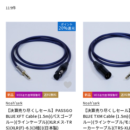
DangerousMusic
dbx
DENON
DENON Professional
DEX
119
件
Electro Harmonix
Electro Voice
elysia
Empirical Labs
FOSTEX
Free The Tone
FURMAN
FURUTECH
G-K
ポイント
20%
還元
G_2Systems
GATOR
GATOR Frameworks
GOLDEN AGE P
HERCULES
Heritage Audio
HUMPBACK ENGINEERING
IGS 
JZ Microphones
K.W.S
KAKASHI Professional Stands
KAO
L-O
Lauten Audio
LEWITT
Lexicon
Line6
LOJECT
maag 
Millennia
MINI-SONEX
MISTRAL
MOGAMI
Mojave Audi
Noah’sark
Nothing
OHASHI
Oktava
OLLO AUDIO
o
P-S
Palmer
PEAVEY
Peluso
PhoenixAudio
PHONON
Pi
Providence
Pueblo Audio
PULSE
Purple audio
QUIK 
新品
送料無料
新品
送料
WEB注文店頭受取可
WEB注文店頭受取可
Roswell Pro Audio
RoyerLabs
RUPERT NEVE DESIGNS
Ry
Noah’sark
Noah’sark
Shadow Hills Industries
SHINYA’S STUDIO
SHIZUKA
SHUR
【決算売り尽くしセール】PASSGO
【決算売り尽くしセール】
STEDMAN
Steven Slate Audio
Superlux
SUZUKI
Sym
BLUE XFT Cable (1.5m)(パスゴーブ
BLUE TXM Cable (1.
ルー)(ラインケーブル)(XLRメス-TR
ルー)(ラインケーブル/
T-Z
S)(XLR(F)-6.3(3極))(日本製)
ーカーケーブル)(TRS-XLR
TAKACHI
TAMA
TANNOY
TASCAM
tc electronic
TC 