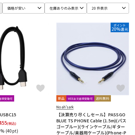
Ear Trumpet Labs
EARTHWORKS
Ehrlund Microphone
価格が安い
在庫ありのみ表示
20 件表示
RM
Fischer Amps
FMR AUDIO
FOCAL
Focusrite
ポイント
20%
還元
HEADREC
Hear Technologies
HEDD
HEiL SOUND
ICS
ISOVOX
JBL
JohnBlue Audio
JVC
BUKI
KRK
KRYNA
KSdigital
KVOX
ASELEC
MATRIX
M-AUDIO
Mee audio
MIDAS
s
Musikelectronic Geithain
MUTEC
MUZEN
NEUMANN
imo
PrismSound
PROIDEA
Protection Racket
Rhapsodio
RODE
Roger Mayer
Roland
Ronk Japan
新品
送料無料
文店頭受取可
WEB注文店頭受取可
sE Electronics
Seide
SENNHEISER
Noah’sark
ft
Soyuz
SPL
SSL(Solid State Logic)
STAX
STAY
-USBC15
【決算売り尽くしセール】PASSGO
BLUE TS PHONE Cable (1.5m)(パス
455
(税込)
ゴーブルー)(ラインケーブル/ギター
1%
(40pt)
ケーブル/楽器用ケーブル)(Phone-P
Culture
TOMOCA
Tonelux
Townsend Labs
T-REX