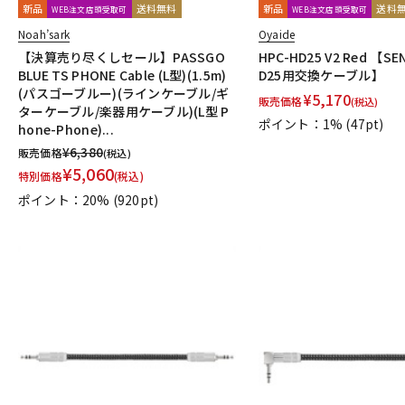
新品
送料無料
新品
送料
WEB注文店頭受取可
WEB注文店頭受取可
Noah’sark
Oyaide
【決算売り尽くしセール】PASSGO
HPC-HD25 V2 Red 【SE
BLUE TS PHONE Cable (L型)(1.5m)
D25用交換ケーブル】
(パスゴーブルー)(ラインケーブル/ギ
¥
5,170
販売価格
(税込)
ターケーブル/楽器用ケーブル)(L型 P
ポイント：1%
(47pt)
hone-Phone)...
¥
6,380
販売価格
(税込)
¥
5,060
特別価格
(税込)
ポイント：20%
(920pt)