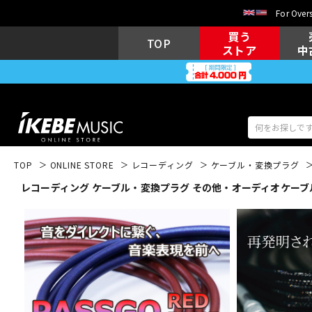
For Overs
買う
TOP
ストア
中
TOP
ONLINE STORE
レコーディング
ケーブル・変換プラグ
レコーディング ケーブル・変換プラグ その他・オーディオケーブ
アコギ/エレ
エレキギター
アコ
キーボード
電子ピアノ