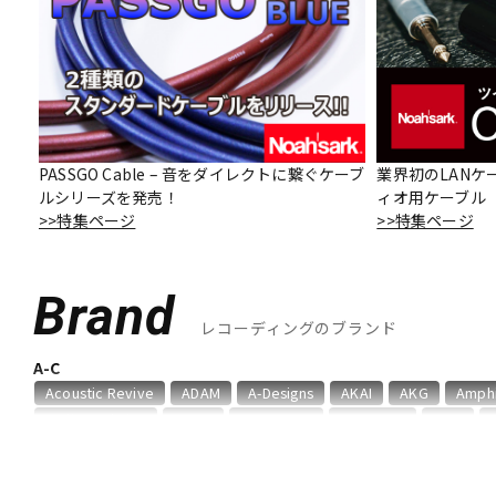
DJ機器
DTM
中古
ヴィンテー
PASSGO Cable – 音をダイレクトに繋ぐケーブ
業界初のLANケ
ルシリーズを発売！
ィオ用ケーブル「O
>>特集ページ
>>特集ページ
Brand
レコーディングのブランド
A-C
Acoustic Revive
ADAM
A-Designs
AKAI
AKG
Amph
audio-technica
AUDIX
AURATONE
Avantone
AVID
Chandler
Coil Audio
Conisis
Cranborne Audio
CROXS
D-F