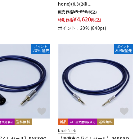
hone)(6.3(2極...
dio Technologies
Universal Audio
unknown
¥
5,830
販売価格
(税込)
oyage Audio
WAGNUS.
WAVES
WesAudio
Wharfedale
¥
4,620
特別価格
(税込)
ポイント：20%
(840pt)
Harrison Audio
SDM / Family Labo
ポイント
ポイント
20%
20%
還元
還元
送料無料
新品
送料無料
文店頭受取可
WEB注文店頭受取可
Noah’sark
くしセール】PASSGO
【決算売り尽くしセール】PASSGO