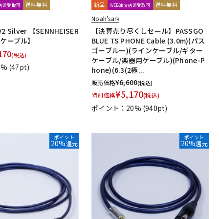
送料無料
新品
送料無料
文店頭受取可
WEB注文店頭受取可
Noah’sark
V2 Silver 【SENNHEISER
【決算売り尽くしセール】PASSGO
換ケーブル】
BLUE TS PHONE Cable (3.0m)(パス
ゴーブルー)(ラインケーブル/ギター
170
(税込)
ケーブル/楽器用ケーブル)(Phone-P
1%
(47pt)
hone)(6.3(2極...
¥
6,600
販売価格
(税込)
¥
5,170
特別価格
(税込)
ポイント：20%
(940pt)
ポイント
ポイント
20%
20%
還元
還元