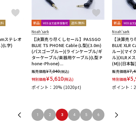
無料
新品
送料無料
新品
WEB注文店頭受取可
WEB注
Noah’sark
Noah’sark
.5mmステレオ
【決算売り尽くしセール】PASSGO
【決算売り尽
(L字)
BLUE TS PHONE Cable (L型)(3.0m)
BLUE XLR 
(パスゴーブルー)(ラインケーブル/ギ
ルー)(マイ
ターケーブル/楽器用ケーブル)(L型 P
ル)(XLRメス-
hone-Phone)...
(M))(日本製
¥
7,040
¥
7,
販売価格
販売価格
(税込)
¥
5,610
¥
5,
特別価格
(税込)
特別価格
ポイント：20%
(1020pt)
ポイント：2
1
2
3
4
5
6