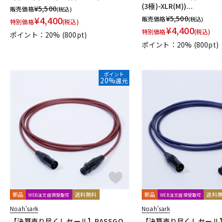
(3極)-XLR(M))...
¥
5,500
販売価格
(税込)
TRIAL
Triprop
TRITON AUDIO
TRUE DYNA
TUBE-TECH
¥
5,500
¥
4,400
販売価格
(税込)
特別価格
(税込)
VELCRO(R) Brand
Vermona
Vertigo Sound
Vintech Audio
¥
4,400
特別価格
(税込)
Wunder Audio
Xvive
YAMAHA
YAXI
Zahl
ZAOR
ポイント：20%
(800pt)
ポイント：20%
(800pt)
他
キョーリツ
トーリハン
パイン・クリエイト
山本音響工芸
ポイント
20%
還元
新品
送料無料
新品
送料
WEB注文店頭受取可
WEB注文店頭受取可
Noah’sark
Noah’sark
【決算売り尽くしセール】PASSGO
【決算売り尽くしセール】