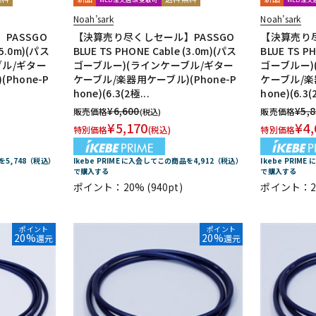
Noah’sark
Noah’sark
PASSGO
【決算売り尽くしセール】PASSGO
【決算売り尽
(5.0m)(パス
BLUE TS PHONE Cable (3.0m)(パス
BLUE TS P
ブル/ギター
ゴーブルー)(ラインケーブル/ギター
ゴーブルー)
Phone-P
ケーブル/楽器用ケーブル)(Phone-P
ケーブル/楽器
hone)(6.3(2極...
hone)(6.3(
¥
6,600
¥
5,
販売価格
販売価格
(税込)
¥
5,170
¥
4,
特別価格
(税込)
特別価格
品を5,748（税込）
Ikebe PRIME に入会してこの商品を4,912（税込）
Ikebe PRIM
で購入する
で購入する
)
ポイント：20%
(940pt)
ポイント：2
ポイント
ポイント
20%
20%
還元
還元