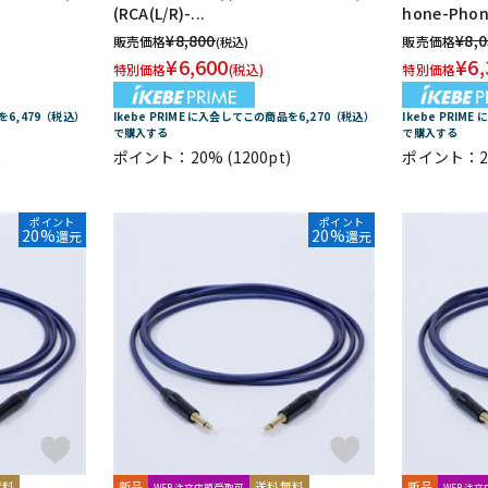
(RCA(L/R)-...
hone-Phone
UDG
ULTIMATE
ULTRASONE
Umbrella Company
United Stu
¥
8,800
¥
8,
販売価格
販売価格
(税込)
VitalAudio
V-MODA
Vocal Mist
VOVOX
VOX-O-RAMA
V
¥
6,600
¥
6,
特別価格
(税込)
特別価格
ZOOM
ZYLIA
品を6,479（税込）
Ikebe PRIME に入会してこの商品を6,270（税込）
Ikebe PRIM
明工社
DrAlienSmith
NiCSo
cmf by NOTHING
Wavebone
で購入する
で購入する
)
ポイント：20%
(1200pt)
ポイント：2
ポイント
ポイント
20%
20%
還元
還元
無料
新品
送料無料
新品
WEB注文店頭受取可
WEB注