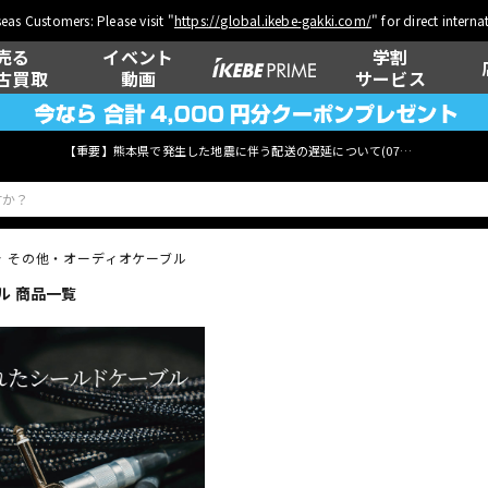
eas Customers: Please visit "
https://global.ikebe-gakki.com/
" for direct intern
売る
イベント
学割
古買取
動画
サービス
【重要】熊本県で発生した地震に伴う配送の遅延について(
07月29日
更新)
その他・オーディオケーブル
ル 商品一覧
ベース
ウクレレ
管楽器
その他楽器