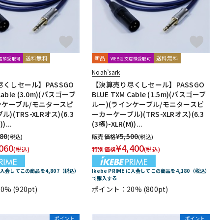
送料無料
新品
送料無料
文店頭受取可
WEB注文店頭受取可
Noah’sark
くしセール】PASSGO
【決算売り尽くしセール】PASSGO
Cable (3.0m)(パスゴーブ
BLUE TXM Cable (1.5m)(パスゴーブ
ンケーブル/モニタースピ
ルー)(ラインケーブル/モニタースピ
)(TRS-XLRオス)(6.3
ーカーケーブル)(TRS-XLRオス)(6.3
)...
(3極)-XLR(M))...
380
¥
5,500
販売価格
(税込)
(税込)
060
¥
4,400
(税込)
特別価格
(税込)
E に入会してこの商品を4,807（税込）
Ikebe PRIME に入会してこの商品を4,180（税込）
で購入する
0%
(920pt)
ポイント：20%
(800pt)
ポイント
ポイント