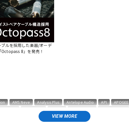
DTM オンラ
レコーディン
イン納品
グ機器
ジ
ーブルを採用した楽器/オーデ
ctopass 8」を発売！
ion
AMS Neve
Analysis Plus
Antelope Audio
API
APOGEE
BAE Audio
BEHRINGER
BELDEN
Bettermaker
beyerdynamic
CURRENT
CUSTOM TRY
VIEW MORE