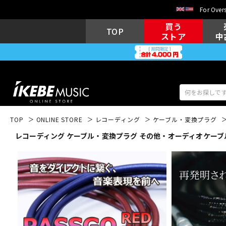
For Overs
買う
TOP
ストア
中
TOP
ONLINE STORE
レコーディング
ケーブル・変換プラグ
レコーディング ケーブル・変換プラグ その他・オーディオケーブ
アコギ/エレ
エレキギター
アコ
キーボード
電子ピアノ