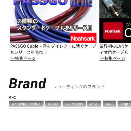
DJ機器
DTM
中古
ヴィンテー
PASSGO Cable – 音をダイレクトに繋ぐケーブ
業界初のLANケ
ルシリーズを発売！
ィオ用ケーブル「O
>>特集ページ
>>特集ページ
Brand
レコーディングのブランド
A-C
Acoustic Revive
ADAM
A-Designs
AKAI
AKG
Amph
audio-technica
AUDIX
AURATONE
Avantone
AVID
Chandler
Coil Audio
Conisis
Cranborne Audio
CROXS
D-F