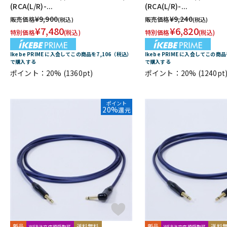
(RCA(L/R)-...
(RCA(L/R)-...
TRIAL
Triprop
TRITON AUDIO
TRUE DYNA
TUBE-TECH
¥
9,900
¥
9,240
販売価格
販売価格
(税込)
(税込)
VELCRO(R) Brand
Vermona
Vertigo Sound
Vintech Audio
¥
7,480
¥
6,820
特別価格
(税込)
特別価格
(税込)
Wunder Audio
Xvive
YAMAHA
YAXI
Zahl
ZAOR
他
Ikebe PRIME に入会してこの商品を7,106（税込）
Ikebe PRIME に入会してこの商
キョーリツ
トーリハン
パイン・クリエイト
山本音響工芸
で購入する
で購入する
ポイント：20%
(1360pt)
ポイント：20%
(1240pt
ポイント
20%
還元
新品
送料無料
新品
送料
WEB注文店頭受取可
WEB注文店頭受取可