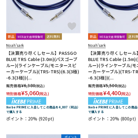
新品
送料無料
新品
送料
WEB注文店頭受取可
WEB注文店頭受取可
Noah’sark
Noah’sark
【決算売り尽くしセール】PASSGO
【決算売り尽くしセール】
BLUE TRS Cable (3.0m)(パスゴーブ
BLUE TRS Cable (1.
ルー)(ラインケーブル/モニタースピ
ルー)(ラインケーブル/
ーカーケーブル)(TRS-TRS)(6.3(3極)
ーカーケーブル)(TRS-TRS)
-6.3(3極))(...
-6.3(3極))(...
¥
6,380
¥
5,500
販売価格
販売価格
(税込)
(税込)
¥
5,060
¥
4,400
特別価格
(税込)
特別価格
(税込)
Ikebe PRIME に入会してこの商品を4,807（税込）
Ikebe PRIME に入会してこの商
で購入する
で購入する
ポイント：20%
(920pt)
ポイント：20%
(800pt)
ポイント