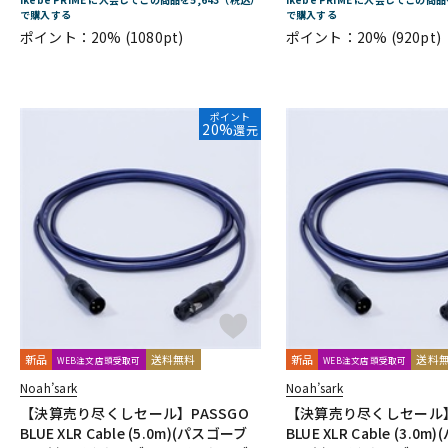
で購入する
で購入する
ポイント：20%
(1080pt)
ポイント：20%
(920pt)
ポイント
20%
還元
新品
送料無料
新品
送料
WEB注文店頭受取可
WEB注文店頭受取可
Noah’sark
Noah’sark
【決算売り尽くしセール】PASSGO
【決算売り尽くしセール】
BLUE XLR Cable (5.0m)(パスゴーブ
BLUE XLR Cable (3.0