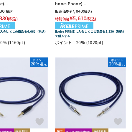
)...
hone-Phone)...
dio Technologies
Universal Audio
unknown
030
¥
7,040
販売価格
(税込)
(税込)
oyage Audio
WAGNUS.
WAVES
WesAudio
Wharfedale
380
¥
5,610
(税込)
特別価格
(税込)
E に入会してこの商品を6,061（税込）
Ikebe PRIME に入会してこの商品を5,330（税込）
Harrison Audio
SDM / Family Labo
で購入する
0%
(1160pt)
ポイント：20%
(1020pt)
ポイント
ポイント
20%
20%
還元
還元
送料無料
新品
送料無料
文店頭受取可
WEB注文店頭受取可