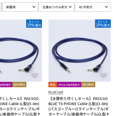
Ear Trumpet Labs
EARTHWORKS
Ehrlund Microphone
新着順
在庫ありのみ表示
40 件表示
RM
Fischer Amps
FMR AUDIO
FOCAL
Focusrite
ポイント
ポイント
20%
20%
還元
還元
HEADREC
Hear Technologies
HEDD
HEiL SOUND
ICS
ISOVOX
JBL
JohnBlue Audio
JVC
BUKI
KRK
KRYNA
KSdigital
KVOX
ASELEC
MATRIX
M-AUDIO
Mee audio
MIDAS
s
Musikelectronic Geithain
MUTEC
MUZEN
NEUMANN
imo
PrismSound
PROIDEA
Protection Racket
Rhapsodio
RODE
Roger Mayer
Roland
Ronk Japan
送料無料
新品
送料無料
文店頭受取可
WEB注文店頭受取可
sE Electronics
Seide
SENNHEISER
Noah’sark
ft
Soyuz
SPL
SSL(Solid State Logic)
STAX
STAY
くしセール】PASSGO
【決算売り尽くしセール】PASSGO
ONE Cable (L型)(5.0m)
BLUE TS PHONE Cable (L型)(3.0m)
ルー)(ラインケーブル/ギ
(パスゴーブルー)(ラインケーブル/ギ
/楽器用ケーブル)(L型 P
ターケーブル/楽器用ケーブル)(L型 P
Culture
TOMOCA
Tonelux
Townsend Labs
T-REX