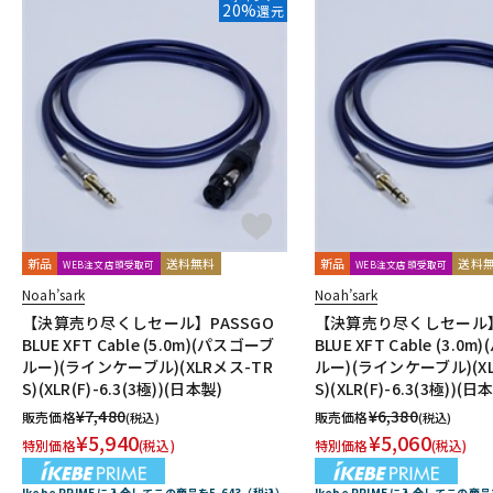
20%
還元
新品
送料無料
新品
送料
WEB注文店頭受取可
WEB注文店頭受取可
Noah’sark
Noah’sark
【決算売り尽くしセール】PASSGO
【決算売り尽くしセール】
BLUE XFT Cable (5.0m)(パスゴーブ
BLUE XFT Cable (3.0
ルー)(ラインケーブル)(XLRメス-TR
ルー)(ラインケーブル)(X
S)(XLR(F)-6.3(3極))(日本製)
S)(XLR(F)-6.3(3極))(日
¥
7,480
¥
6,380
販売価格
販売価格
(税込)
(税込)
¥
5,940
¥
5,060
特別価格
(税込)
特別価格
(税込)
Ikebe PRIME に入会してこの商品を5,643（税込）
Ikebe PRIME に入会してこの商