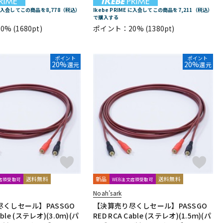
E に入会してこの商品を8,778（税込）
Ikebe PRIME に入会してこの商品を7,211（税込）
で購入する
0%
(1680pt)
ポイント：20%
(1380pt)
ポイント
ポイント
20%
20%
還元
還元
送料無料
新品
送料無料
文店頭受取可
WEB注文店頭受取可
Noah’sark
くしセール】PASSGO
【決算売り尽くしセール】PASSGO
able (ステレオ)(3.0ｍ)(パ
RED RCA Cable (ステレオ)(1.5ｍ)(パ