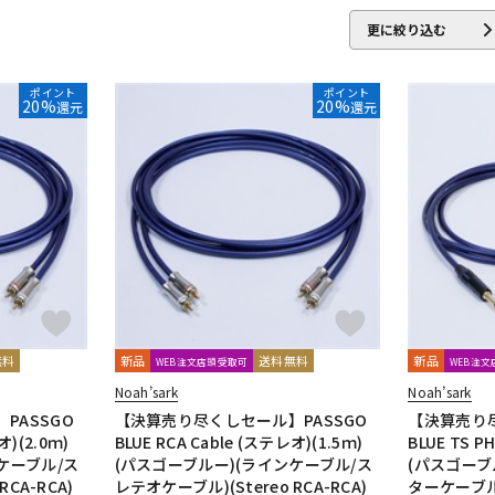
IBELL
Digitech
DMSD
DPA
DRAWMER
DYNAUDIO PRO
更に絞り込む
ENHANCED AUDIO
Entreq
ESI
EVE Audio
Eventide
EXFO
ポイント
ポイント
20%
20%
還元
還元
ROJECT
GRACE design
Gravity
Groove Tubes
HAYAKUMO
Audio
IK Multimedia
Ikebe Original
infist Design
ISO ACOUST
TICA
KENTON
Kikutani
KLH Audio
KORG
KOSS
KOTO
audio
MACKIE
MANLEY
marantz Professional
Marshall
M
o
Monkey Banana
MONSTER CABLE
Morton Microphone System
nso
ORB
Oyaide
oneer DJ
Placid Audio
PMC
PreSonus
PRIMACOUSTIC
Pr
LOK
Radial
Rational Acoustics
reloop
reProducer Audio
無料
新品
送料無料
新品
WEB注文店頭受取可
WEB注
cote
Samar Audio Design
sanken
SANWA SUPPLY
SCHOEPS
Noah’sark
Noah’sark
E
SlateDigital
SLR Studios
SONTRONICS
SONY
SoundCra
PASSGO
【決算売り尽くしセール】PASSGO
【決算売り尽
・Proceed
オ)(2.0ｍ)
BLUE RCA Cable (ステレオ)(1.5ｍ)
BLUE TS PH
ケーブル/ス
(パスゴーブルー)(ラインケーブル/ス
(パスゴーブ
CA-RCA)
レテオケーブル)(Stereo RCA-RCA)
ターケーブル
helicon
Tech
Teenage Engineering
TELEFUNKEN
Thermionic 