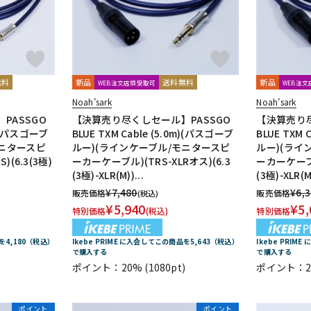
無料
新品
送料無料
新品
WEB注文店頭受取可
WEB注
Noah’sark
Noah’sark
PASSGO
【決算売り尽くしセール】PASSGO
【決算売り尽
5m)(パスゴーブ
BLUE TXM Cable (5.0m)(パスゴーブ
BLUE TXM 
モニタースピ
ルー)(ラインケーブル/モニタースピ
ルー)(ライ
(6.3(3極)
ーカーケーブル)(TRS-XLRオス)(6.3
ーカーケーブル
(3極)-XLR(M))...
(3極)-XLR(M)
¥
7,480
¥
6,
販売価格
販売価格
(税込)
¥
5,940
¥
5,
特別価格
(税込)
特別価格
品を4,180（税込）
Ikebe PRIME に入会してこの商品を5,643（税込）
Ikebe PRIM
で購入する
で購入する
ポイント：20%
(1080pt)
ポイント：2
ポイント
ポイント