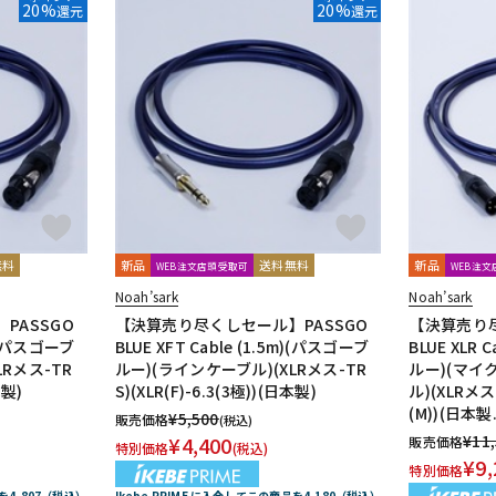
20%
20%
還元
還元
無料
新品
送料無料
新品
WEB注文店頭受取可
WEB注
Noah’sark
Noah’sark
PASSGO
【決算売り尽くしセール】PASSGO
【決算売り尽
m)(パスゴーブ
BLUE XFT Cable (1.5m)(パスゴーブ
BLUE XLR 
LRメス-TR
ルー)(ラインケーブル)(XLRメス-TR
ルー)(マイ
本製)
S)(XLR(F)-6.3(3極))(日本製)
ル)(XLRメス-
(M))(日本製.
¥
5,500
販売価格
(税込)
¥
11
¥
4,400
販売価格
特別価格
(税込)
¥
9,
特別価格
品を4,807（税込）
Ikebe PRIME に入会してこの商品を4,180（税込）