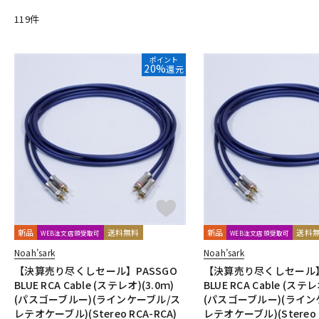
DangerousMusic
dbx
DENON
DENON Professional
DEX
119
件
Electro Harmonix
Electro Voice
elysia
Empirical Labs
FOSTEX
Free The Tone
FURMAN
FURUTECH
G-K
ポイント
20%
還元
G_2Systems
GATOR
GATOR Frameworks
GOLDEN AGE P
HERCULES
Heritage Audio
HUMPBACK ENGINEERING
IGS 
JZ Microphones
K.W.S
KAKASHI Professional Stands
KAO
L-O
Lauten Audio
LEWITT
Lexicon
Line6
LOJECT
maag 
Millennia
MINI-SONEX
MISTRAL
MOGAMI
Mojave Audi
Noah’sark
Nothing
OHASHI
Oktava
OLLO AUDIO
o
P-S
Palmer
PEAVEY
Peluso
PhoenixAudio
PHONON
Pi
Providence
Pueblo Audio
PULSE
Purple audio
QUIK 
新品
送料無料
新品
送料
WEB注文店頭受取可
WEB注文店頭受取可
Roswell Pro Audio
RoyerLabs
RUPERT NEVE DESIGNS
Ry
Noah’sark
Noah’sark
Shadow Hills Industries
SHINYA’S STUDIO
SHIZUKA
SHUR
【決算売り尽くしセール】PASSGO
【決算売り尽くしセール】
STEDMAN
Steven Slate Audio
Superlux
SUZUKI
Sym
BLUE RCA Cable (ステレオ)(3.0ｍ)
BLUE RCA Cable (ステレ
(パスゴーブルー)(ラインケーブル/ス
(パスゴーブルー)(ライン
T-Z
レテオケーブル)(Stereo RCA-RCA)
レテオケーブル)(Stereo R
TAKACHI
TAMA
TANNOY
TASCAM
tc electronic
TC 