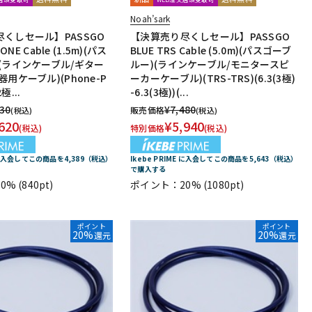
Noah’sark
くしセール】PASSGO
【決算売り尽くしセール】PASSGO
HONE Cable (1.5m)(パス
BLUE TRS Cable (5.0m)(パスゴーブ
(ラインケーブル/ギター
ルー)(ラインケーブル/モニタースピ
用ケーブル)(Phone-P
ーカーケーブル)(TRS-TRS)(6.3(3極)
2極...
-6.3(3極))(...
830
¥
7,480
販売価格
(税込)
(税込)
620
¥
5,940
(税込)
特別価格
(税込)
E に入会してこの商品を4,389（税込）
Ikebe PRIME に入会してこの商品を5,643（税込）
で購入する
0%
(840pt)
ポイント：20%
(1080pt)
ポイント
ポイント
20%
20%
還元
還元