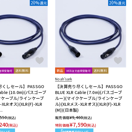
20%
20%
還元
還元
送料無料
新品
送料無料
文店頭受取可
WEB注文店頭受取可
Noah’sark
くしセール】PASSGO
【決算売り尽くしセール】PASSGO
Cable (10.0m)(パスゴーブ
BLUE XLR Cable (7.0m)(パスゴーブ
クケーブル/ラインケーブ
ルー)(マイクケーブル/ラインケーブ
XLRオス)(XLR(F)-XLR
ル)(XLRメス-XLRオス)(XLR(F)-XLR
..
(M))(日本製)
,550
¥
9,460
販売価格
(税込)
(税込)
240
¥
7,590
(税込)
特別価格
(税込)