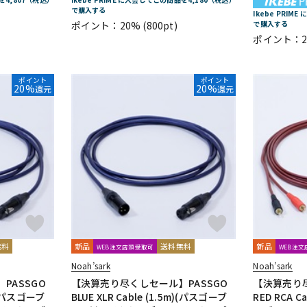
で購入する
Ikebe PRIM
ポイント：20%
(800pt)
で購入する
ポイント：2
ポイント
ポイント
20%
20%
還元
還元
無料
新品
送料無料
新品
WEB注文店頭受取可
WEB注
Noah’sark
Noah’sark
PASSGO
【決算売り尽くしセール】PASSGO
【決算売り尽
m)(パスゴーブ
BLUE XLR Cable (1.5m)(パスゴーブ
RED RCA C