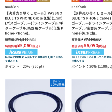
Noah’sark
Noah’sark
【決算売り尽くしセール】PASSGO
【決算売り尽くしセール】
BLUE TS PHONE Cable (L型)(1.5m)
BLUE TS PHONE Cable 
(パスゴーブルー)(ラインケーブル/ギ
ゴーブルー)(ラインケー
ターケーブル/楽器用ケーブル)(L型 P
ケーブル/楽器用ケーブル)(
hone-Phone)...
hone)(6.3(2極...
¥
6,380
¥
7,590
販売価格
販売価格
(税込)
(税込)
¥
5,060
¥
6,050
特別価格
(税込)
特別価格
(税込)
Ikebe PRIME に入会してこの商品を4,807（税込）
Ikebe PRIME に入会してこの商
で購入する
で購入する
ポイント：20%
(920pt)
ポイント：20%
(1100pt
ポイント
20%
還元