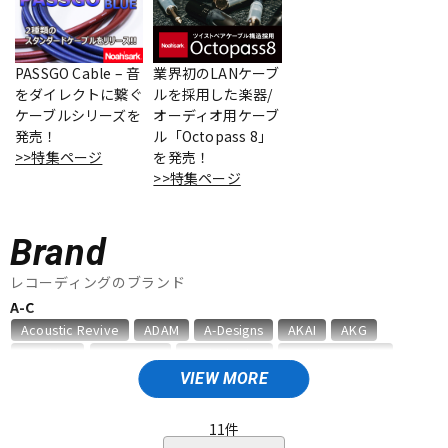
ベース
ウクレレ
PASSGO Cable – 音
業界初のLANケーブ
をダイレクトに繋ぐ
ルを採用した楽器/
ドラム
パーカッション
ケーブルシリーズを
オーディオ用ケーブ
発売！
ル「Octopass 8」
>>特集ページ
を発売！
キーボード
電子ピアノ
>>特集ページ
Brand
管楽器
その他楽器
レコーディングのブランド
A-C
アンプ
エフェクター
Acoustic Revive
ADAM
A-Designs
AKAI
AKG
Amphion
AMS Neve
Analysis Plus
Antelope Audio
API
APOGEE
ARMS
ART
ARTRIG
ATC
ATL.INC
VIEW MORE
DJ機器
DTM
audient
audio-technica
AUDIX
AURATONE
Avantone
AVID
BAE Audio
BEHRINGER
BELDEN
Bettermaker
11
件