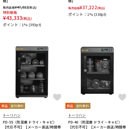
Purple audio
QUIK LOK
Radial
Rational Acoustics
積】
積】
¥
47,012
¥
37,222
reloop
reProducer Audio
Rhapsodio
RODE
販売価格
(税込)
販売価格
(税込)
特別価格
Roger Mayer
Roland
Ronk Japan
ポイント：1%
Roswell Pro Audio
(338pt)
¥
43,333
(税込)
RoyerLabs
RUPERT NEVE DESIGNS
Rycote
ポイント：1%
(393pt)
Samar Audio Design
sanken
SANWA SUPPLY
SCHOEPS
sE Electronics
Seide
SENNHEISER
Shadow Hills Industries
SHINYA’S STUDIO
SHIZUKA
SHURE
SlateDigital
SLR Studios
SONTRONICS
SONY
SoundCraft
Soyuz
SPL
SSL(Solid State Logic)
STAX
STAY
STEDMAN
Steven Slate Audio
Superlux
SUZUKI
Sym・Proceed
T-Z
TAKACHI
TAMA
TANNOY
TASCAM
tc electronic
TC helicon
Tech
Teenage Engineering
TELEFUNKEN
Thermionic Culture
TOMOCA
Tonelux
Townsend Labs
T-REX
TRIAL
Triprop
TRITON AUDIO
TRUE DYNA
新品
送料無料
新品
送料無料
TUBE-TECH
UDG
ULTIMATE
ULTRASONE
トーリハン
トーリハン
Umbrella Company
United Studio Technologies
PD-55（防湿庫 ドライ・キャビ）
PD-40（防湿庫 ドライ・キャビ）
Universal Audio
unknown
VELCRO(R) Brand
Vermona
【代引不可】【メーカー直送/時間帯
【代引不可】【メーカー直送/時間帯