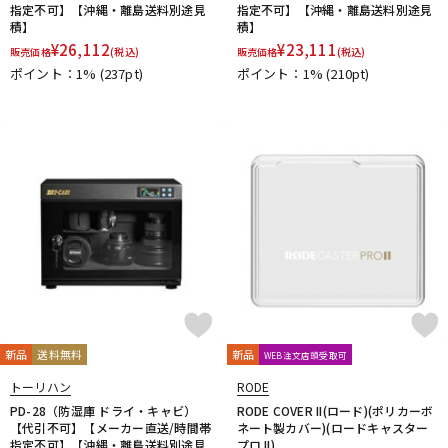
指定不可】【沖縄・離島送料別途見
指定不可】【沖縄・離島送料別途見
Vertigo Sound
Vintech Audio
VitalAudio
V-MODA
積】
積】
Vocal Mist
VOVOX
VOX-O-RAMA
Voyage Audio
¥
26,112
¥
23,111
販売価格
(税込)
販売価格
(税込)
WAGNUS.
WAVES
WesAudio
Wharfedale
ポイント：1%
(237pt)
ポイント：1%
(210pt)
Wunder Audio
Xvive
YAMAHA
YAXI
Zahl
ZAOR
ZOOM
ZYLIA
他
キョーリツ
トーリハン
パイン・クリエイト
山本音響工芸
明工社
DrAlienSmith
NiCSo
cmf by NOTHING
Wavebone
Harrison Audio
SDM / Family Labo
新品
送料無料
新品
WEB注文店頭受取可
トーリハン
RODE
PD-28（防湿庫 ドライ・キャビ）
RODE COVER II(ロード)(ポリカーボ
【代引不可】【メーカー直送/時間帯
ネート製カバー)(ロードキャスター
指定不可】【沖縄・離島送料別途見
プロ II)