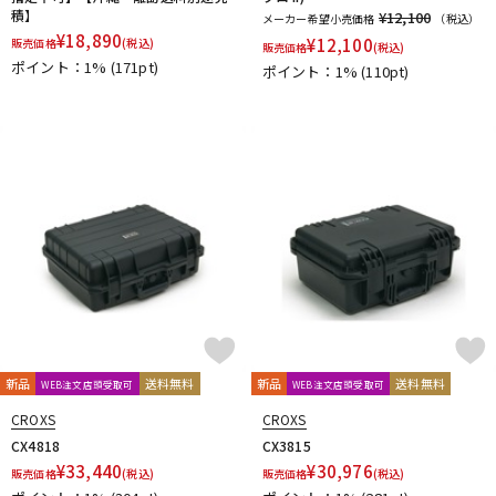
積】
¥12,100
メーカー希望小売価格
（税込）
¥
18,890
¥
12,100
販売価格
(税込)
販売価格
(税込)
ポイント：1%
(171pt)
ポイント：1%
(110pt)
新品
送料無料
新品
送料無料
WEB注文店頭受取可
WEB注文店頭受取可
CROXS
CROXS
CX4818
CX3815
¥
33,440
¥
30,976
販売価格
(税込)
販売価格
(税込)