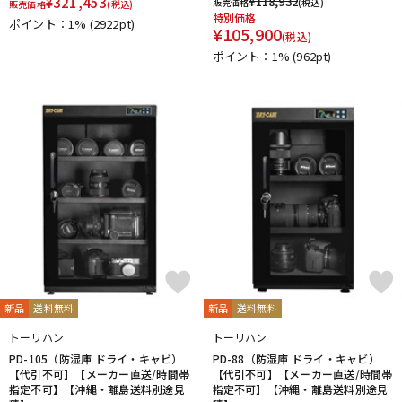
¥
321,453
¥
118,932
販売価格
(税込)
販売価格
(税込)
JBL
JohnBlue Audio
JVC
JZ Microphones
K.W.S
特別価格
ポイント：1%
(2922pt)
¥
105,900
KAKASHI Professional Stands
KAOTICA
KENTON
Kikutani
(税込)
KLH Audio
KORG
KOSS
KOTOBUKI
KRK
KRYNA
ポイント：1%
(962pt)
KSdigital
KVOX
L-O
Lauten Audio
LEWITT
Lexicon
Line6
LOJECT
maag audio
MACKIE
MANLEY
marantz Professional
Marshall
MASELEC
MATRIX
M-AUDIO
Mee audio
MIDAS
Millennia
MINI-SONEX
MISTRAL
MOGAMI
Mojave Audio
Monkey Banana
MONSTER CABLE
Morton Microphone Systems
Musikelectronic Geithain
MUTEC
MUZEN
NEUMANN
Noah’sark
Nothing
OHASHI
Oktava
OLLO AUDIO
onso
ORB
Oyaide
P-S
新品
送料無料
新品
送料無料
Palmer
PEAVEY
Peluso
PhoenixAudio
PHONON
トーリハン
トーリハン
Pioneer DJ
Placid Audio
PMC
PreSonus
PD-105（防湿庫 ドライ・キャビ）
PD-88（防湿庫 ドライ・キャビ）
PRIMACOUSTIC
Primo
PrismSound
PROIDEA
【代引不可】【メーカー直送/時間帯
【代引不可】【メーカー直送/時間帯
Protection Racket
Providence
Pueblo Audio
PULSE
指定不可】【沖縄・離島送料別途見
指定不可】【沖縄・離島送料別途見