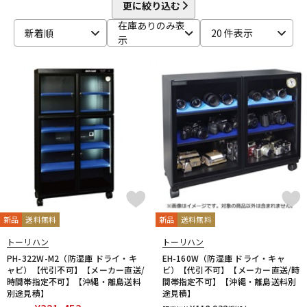
beyerdynamic
BOSS
Brauner
Bricasti Design
更に絞り込む
DTM オンライン納品
レコーディング機器
CANARE
CaTeFo
Chandler
Coil Audio
Conisis
在庫ありのみ表
新着順
20 件表示
Cranborne Audio
CROXS
CURRENT
CUSTOM TRY
示
D-F
配信/ライブ機器
楽器アクセサリ
DangerousMusic
dbx
DENON
DENON Professional
DEXIBELL
Digitech
DMSD
DPA
DRAWMER
DYNAUDIO PRO
Ear Trumpet Labs
EARTHWORKS
中古
ヴィンテージ
Ehrlund Microphone
Electro Harmonix
Electro Voice
elysia
Empirical Labs
ENHANCED AUDIO
Entreq
ESI
EVE Audio
Eventide
EXFORM
Fischer Amps
FMR AUDIO
FOCAL
Focusrite
FOSTEX
Free The Tone
FURMAN
FURUTECH
G-K
G_2Systems
GATOR
GATOR Frameworks
新品
送料無料
新品
送料無料
GOLDEN AGE PROJECT
GRACE design
Gravity
トーリハン
トーリハン
Groove Tubes
HAYAKUMO
HEADREC
Hear Technologies
PH-322W-M2（防湿庫 ドライ・キ
EH-160W（防湿庫 ドライ・キャ
HEDD
HEiL SOUND
HERCULES
Heritage Audio
ャビ）【代引不可】【メーカー直送/
ビ）【代引不可】【メーカー直送/時
時間帯指定不可】【沖縄・離島送料
間帯指定不可】【沖縄・離島送料別
HUMPBACK ENGINEERING
IGS Audio
IK Multimedia
別途見積】
途見積】
Ikebe Original
infist Design
ISO ACOUSTICS
ISOVOX