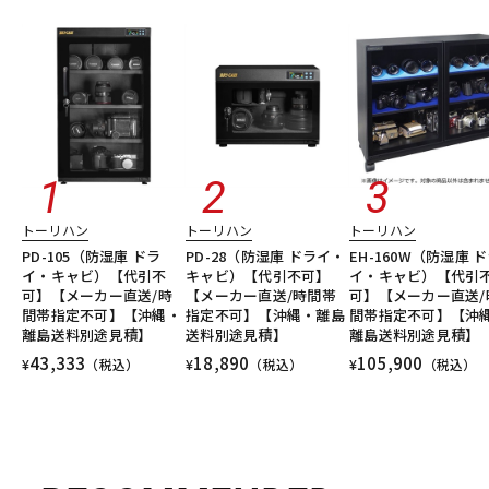
トーリハン
トーリハン
トーリハン
PD-105（防湿庫 ドラ
PD-28（防湿庫 ドライ・
EH-160W（防湿庫 
イ・キャビ）【代引不
キャビ）【代引不可】
イ・キャビ）【代引
可】【メーカー直送/時
【メーカー直送/時間帯
可】【メーカー直送/
間帯指定不可】【沖縄・
指定不可】【沖縄・離島
間帯指定不可】【沖
離島送料別途見積】
送料別途見積】
離島送料別途見積】
43,333
18,890
105,900
¥
（税込）
¥
（税込）
¥
（税込）