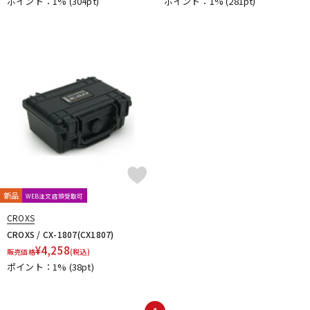
ポイント：1%
(304pt)
ポイント：1%
(281pt)
新品
WEB注文店頭受取可
CROXS
CROXS / CX-1807(CX1807)
¥
4,258
販売価格
(税込)
ポイント：1%
(38pt)