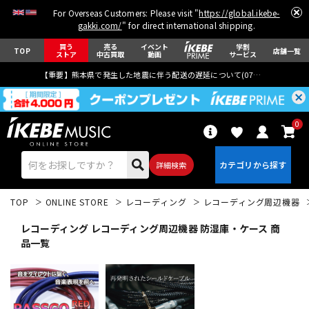
For Overseas Customers: Please visit "
https://global.ikebe-
gakki.com/
" for direct international shipping.
買う
売る
イベント
学割
TOP
店舗一覧
ストア
中古買取
動画
サービス
【重要】熊本県で発生した地震に伴う配送の遅延について(
07月29日
更新)
0
詳細検索
TOP
ONLINE STORE
レコーディング
レコーディング周辺機器
レコーディング レコーディング周辺機器 防湿庫・ケース 商
品一覧
エレキギター
アコギ/エレアコ