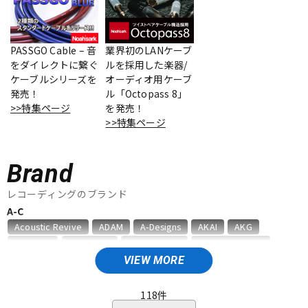
ベース
ウクレレ
PASSGO Cable – 音
業界初のLANケーブ
をダイレクトに繋ぐ
ルを採用した楽器/
ドラム
パーカッション
ケーブルシリーズを
オーディオ用ケーブ
発売！
ル「Octopass 8」
>>特集ページ
を発売！
キーボード
電子ピアノ
>>特集ページ
Brand
管楽器
その他楽器
レコーディングのブランド
A-C
アンプ
エフェクター
Acoustic Revive
ADAM
A-Designs
AKAI
AKG
Amphion
AMS Neve
Analysis Plus
Antelope Audio
API
APOGEE
ARMS
ART
ARTRIG
ATC
ATL.INC
VIEW MORE
DJ機器
DTM
audient
audio-technica
AUDIX
AURATONE
Avantone
AVID
BAE Audio
BEHRINGER
BELDEN
Bettermaker
118
件