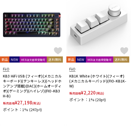
新品
NEW
送料無料
新品
NEW
送料無料
WEB注文店頭受取可
WEB注文店頭受取可
FiiO
FiiO
KB3 HiFi USB (フィーオ)(メカニカル
KB1K White (ホワイト)(フィーオ)
キーボード)(テンキーレス)(ヘッドホ
(メカニカルキーパッド)(FIO-KB1K-
ンアンプ搭載)(DAC)(ホームオーディ
W)
オ)(ゲーミング)(ハイレゾ)(FIO-KB3
¥
2,220
販売価格
(税込)
H-B)
ポイント：1%
(20pt)
¥
27,198
販売価格
(税込)
ポイント：1%
(247pt)