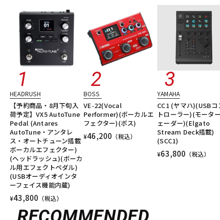
HEADRUSH
BOSS
YAMAHA
【予約商品・8月下旬入
VE-22(Vocal
CC1 (ヤマハ)(USBコ
荷予定】VX5 AutoTune
Performer)(ボーカルエ
トローラー)(モータ
Pedal (Antares
フェクター)(ボス)
ェーダー)(Elgato
AutoTune・アンタレ
Stream Deck搭載)
46,200
¥
（税込）
ス・オートチューン搭載
(SCC1)
ボーカルエフェクター)
63,800
¥
（税込）
(ヘッドラッシュ)(ボーカ
ル用エフェクトペダル)
(USBオーディオインタ
ーフェイス機能内蔵)
43,800
¥
（税込）
RECOMMENDED