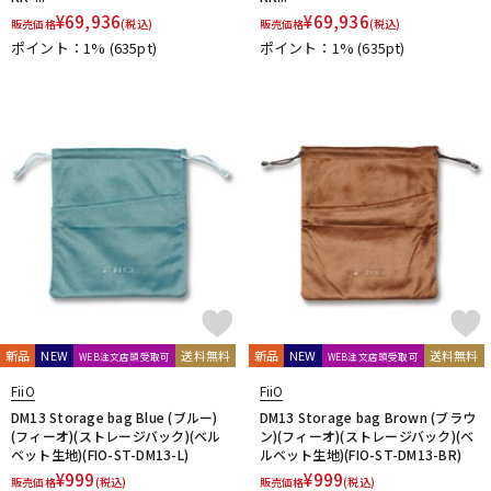
JBL
JohnBlue Audio
JVC
JZ Microphones
K.W.S
¥
69,936
¥
69,936
販売価格
(税込)
販売価格
(税込)
KAKASHI Professional Stands
KAOTICA
KENTON
Kikutani
ポイント：1%
(635pt)
ポイント：1%
(635pt)
KLH Audio
KORG
KOSS
KOTOBUKI
KRK
KRYNA
KSdigital
KVOX
L-O
Lauten Audio
LEWITT
Lexicon
Line6
LOJECT
maag audio
MACKIE
MANLEY
marantz Professional
Marshall
MASELEC
MATRIX
M-AUDIO
Mee audio
MIDAS
Millennia
MINI-SONEX
MISTRAL
MOGAMI
Mojave Audio
Monkey Banana
MONSTER CABLE
Morton Microphone Systems
Musikelectronic Geithain
MUTEC
MUZEN
NEUMANN
Noah’sark
Nothing
OHASHI
Oktava
OLLO AUDIO
onso
ORB
Oyaide
新品
NEW
送料無料
新品
NEW
送料無料
WEB注文店頭受取可
WEB注文店頭受取可
P-S
Palmer
PEAVEY
Peluso
PhoenixAudio
PHONON
FiiO
FiiO
Pioneer DJ
Placid Audio
PMC
PreSonus
DM13 Storage bag Blue (ブルー)
DM13 Storage bag Brown (ブラウ
(フィーオ)(ストレージバック)(ベル
ン)(フィーオ)(ストレージバック)(ベ
PRIMACOUSTIC
Primo
PrismSound
PROIDEA
ベット生地)(FIO-ST-DM13-L)
ルベット生地)(FIO-ST-DM13-BR)
Protection Racket
Providence
Pueblo Audio
PULSE
¥
999
¥
999
販売価格
(税込)
販売価格
(税込)