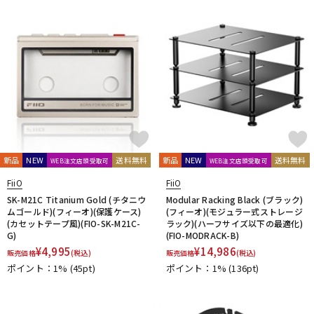
新品
NEW
送料無料
新品
NEW
送料無料
WEB注文店頭受取可
WEB注文店頭受取可
FiiO
FiiO
SK-M21C Titanium Gold (チタニウ
Modular Racking Black (ブラック)
ムゴールド)(フィーオ)(保護ケース)
(フィーオ)(モジュラー式ストレージ
(カセットテープ風)(FIO-SK-M21C-
ラック)(ハーフサイズ以下の最適化)
G)
(FIO-MODRACK-B)
¥
4,995
¥
14,986
販売価格
(税込)
販売価格
(税込)
ポイント：1%
(45pt)
ポイント：1%
(136pt)