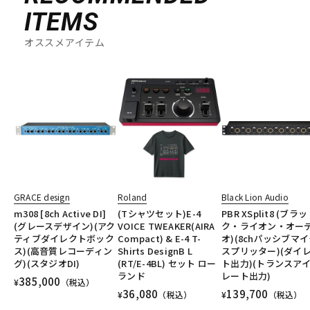
ITEMS
オススメアイテム
GRACE design
Roland
Black Lion Audio
m308 [8ch Active DI]
(Tシャツセット)E-4
PBR XSplit8 (ブラッ
(グレースデザイン)(アク
VOICE TWEAKER(AIRA
ク・ライオン・オー
ティブダイレクトボック
Compact) & E-4 T-
オ)(8chパッシブマ
ス)(高音質レコーディン
Shirts DesignB L
スプリッター)(ダイ
グ)(スタジオDI)
(RT/E-4BL) セット ロー
ト出力)(トランスア
ランド
レート出力)
385,000
¥
（税込）
36,080
139,700
¥
（税込）
¥
（税込）