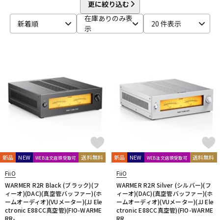
beyerdynamic
BOSS
Brauner
Bricasti Design
更に絞り込む
DTM オンライン納品
レコーディング機器
CANARE
CaTeFo
Chandler
Coil Audio
Conisis
在庫ありのみ表
新着順
20 件表示
Cranborne Audio
CROXS
CURRENT
CUSTOM TRY
示
D-F
配信/ライブ機器
楽器アクセサリ
DangerousMusic
dbx
DENON
DENON Professional
DEXIBELL
Digitech
DMSD
DPA
DRAWMER
DYNAUDIO PRO
Ear Trumpet Labs
EARTHWORKS
中古
ヴィンテージ
Ehrlund Microphone
Electro Harmonix
Electro Voice
elysia
Empirical Labs
ENHANCED AUDIO
Entreq
ESI
EVE Audio
Eventide
EXFORM
Fischer Amps
FMR AUDIO
FOCAL
Focusrite
FOSTEX
Free The Tone
FURMAN
FURUTECH
G-K
G_2Systems
GATOR
GATOR Frameworks
新品
NEW
送料無料
新品
NEW
送料無料
WEB注文店頭受取可
WEB注文店頭受取可
GOLDEN AGE PROJECT
GRACE design
Gravity
FiiO
FiiO
Groove Tubes
HAYAKUMO
HEADREC
Hear Technologies
WARMER R2R Black (ブラック)(フ
WARMER R2R Silver (シルバー)(フ
HEDD
HEiL SOUND
HERCULES
Heritage Audio
ィーオ)(DAC)(真空管バッファー)(ホ
ィーオ)(DAC)(真空管バッファー)(ホ
ームオーディオ)(VUメーター)(JJ Ele
ームオーディオ)(VUメーター)(JJ Ele
HUMPBACK ENGINEERING
IGS Audio
IK Multimedia
ctronic E88CC真空管)(FIO-WARME
ctronic E88CC真空管)(FIO-WARME
Ikebe Original
infist Design
ISO ACOUSTICS
ISOVOX
RR-...
RR...