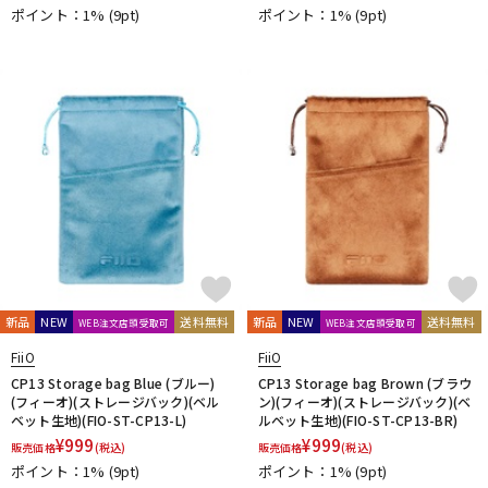
Purple audio
QUIK LOK
Radial
Rational Acoustics
ポイント：1%
(9pt)
ポイント：1%
(9pt)
reloop
reProducer Audio
Rhapsodio
RODE
Roger Mayer
Roland
Ronk Japan
Roswell Pro Audio
RoyerLabs
RUPERT NEVE DESIGNS
Rycote
Samar Audio Design
sanken
SANWA SUPPLY
SCHOEPS
sE Electronics
Seide
SENNHEISER
Shadow Hills Industries
SHINYA’S STUDIO
SHIZUKA
SHURE
SlateDigital
SLR Studios
SONTRONICS
SONY
SoundCraft
Soyuz
SPL
SSL(Solid State Logic)
STAX
STAY
STEDMAN
Steven Slate Audio
Superlux
SUZUKI
Sym・Proceed
T-Z
TAKACHI
TAMA
TANNOY
TASCAM
tc electronic
新品
NEW
送料無料
新品
NEW
送料無料
WEB注文店頭受取可
WEB注文店頭受取可
TC helicon
Tech
Teenage Engineering
TELEFUNKEN
FiiO
FiiO
Thermionic Culture
TOMOCA
Tonelux
Townsend Labs
CP13 Storage bag Blue (ブルー)
CP13 Storage bag Brown (ブラウ
T-REX
TRIAL
Triprop
TRITON AUDIO
TRUE DYNA
(フィーオ)(ストレージバック)(ベル
ン)(フィーオ)(ストレージバック)(ベ
ベット生地)(FIO-ST-CP13-L)
ルベット生地)(FIO-ST-CP13-BR)
TUBE-TECH
UDG
ULTIMATE
ULTRASONE
¥
999
¥
999
Umbrella Company
United Studio Technologies
販売価格
(税込)
販売価格
(税込)
ポイント：1%
(9pt)
ポイント：1%
(9pt)
Universal Audio
unknown
VELCRO(R) Brand
Vermona