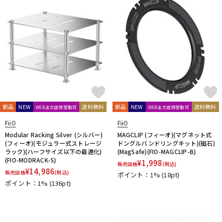
新品
NEW
送料無料
新品
NEW
送料無料
WEB注文店頭受取可
WEB注文店頭受取可
FiiO
FiiO
Modular Racking Silver (シルバー)
MAGCLIP (フィーオ)(マグネット式
(フィーオ)(モジュラー式ストレージ
ドングルバンドリングキット)(磁石)
ラック)(ハーフサイズ以下の最適化)
(MagSafe)(FIO-MAGCLIP-B)
(FIO-MODRACK-S)
¥
1,998
販売価格
(税込)
¥
14,986
販売価格
(税込)
ポイント：1%
(18pt)
ポイント：1%
(136pt)