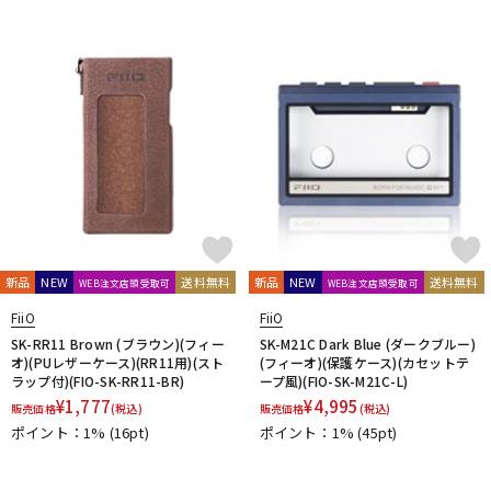
新品
NEW
送料無料
新品
NEW
送料無料
WEB注文店頭受取可
WEB注文店頭受取可
FiiO
FiiO
SK-RR11 Brown (ブラウン)(フィー
SK-M21C Dark Blue (ダークブルー)
オ)(PUレザーケース)(RR11用)(スト
(フィーオ)(保護ケース)(カセットテ
ラップ付)(FIO-SK-RR11-BR)
ープ風)(FIO-SK-M21C-L)
¥
1,777
¥
4,995
販売価格
(税込)
販売価格
(税込)
ポイント：1%
(16pt)
ポイント：1%
(45pt)