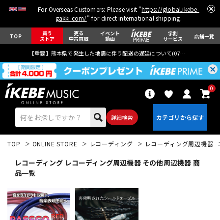
For Overseas Customers: Please visit "
https://global.ikebe-
gakki.com/
" for direct international shipping.
買う
売る
イベント
学割
TOP
店舗一覧
ストア
中古買取
動画
サービス
【重要】熊本県で発生した地震に伴う配送の遅延について(
07月29日
更新)
0
詳細検索
TOP
ONLINE STORE
レコーディング
レコーディング周辺機器
レコーディング レコーディング周辺機器 その他周辺機器 商
品一覧
エレキギター
アコギ/エレアコ