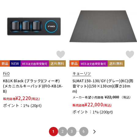
新品
NEW
送料無料
新品
送料無料
WEB注文店頭受取可
WEB注文店頭受取可
FiiO
キョーリツ
KB1K Black (ブラック)(フィーオ)
SLMAT150-130/GY (グレー)(KC)(防
(メカニカルキーパッド)(FIO-KB1K-
音マット)(150×130cm)(厚さ10m
B)
m)
¥22,000
¥
2,220
メーカー希望小売価格
（税込）
販売価格
(税込)
¥
22,000
ポイント：1%
(20pt)
販売価格
(税込)
ポイント：1%
(200pt)
...
1
2
3
6