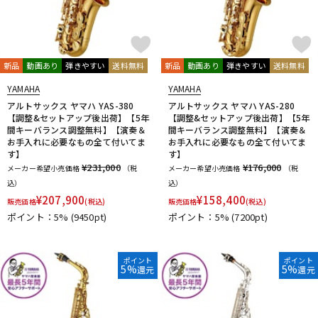
新品
動画あり
弾きやすい
送料無料
新品
動画あり
弾きやすい
送料無料
YAMAHA
YAMAHA
アルトサックス ヤマハ YAS-380
アルトサックス ヤマハ YAS-280
【調整&セットアップ後出荷】【5年
【調整&セットアップ後出荷】【5年
間キーバランス調整無料】【演奏＆
間キーバランス調整無料】【演奏＆
お手入れに必要なもの全て付いてま
お手入れに必要なもの全て付いてま
す】
す】
¥231,000
¥176,000
メーカー希望小売価格
（税
メーカー希望小売価格
（税
込）
込）
¥
207,900
¥
158,400
販売価格
(税込)
販売価格
(税込)
ポイント：5%
(9450pt)
ポイント：5%
(7200pt)
ポイント
ポイント
5%
5%
還元
還元