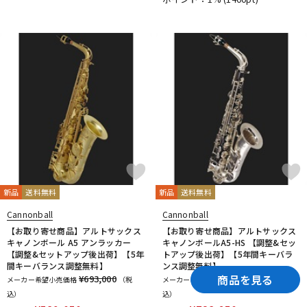
新品
送料無料
新品
送料無料
Cannonball
Cannonball
【お取り寄せ商品】アルトサックス
【お取り寄せ商品】アルトサックス
キャノンボール A5 アンラッカー
キャノンボールA5-HS 【調整&セッ
【調整&セットアップ後出荷】【5年
トアップ後出荷】【5年間キーバラ
間キーバランス調整無料】
ンス調整無料】
商品を見る
¥693,000
¥869,000
メーカー希望小売価格
（税
メーカー希望小売価格
（税
込）
込）