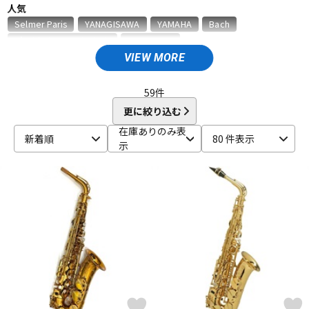
人気
ベース
ウクレレ
Selmer Paris
YANAGISAWA
YAMAHA
Bach
D'Addario Wood Winds
VANDOREN
VIEW MORE
A
ドラム
パーカッション
Aida
AIZEN
AKAI
Al Cass
Alexander Karavaev
Alfred Lupot
ALISYN
Anfree
Antigua
59
件
Antoine Courtois
ARB
aS
更に絞り込む
キーボード
電子ピアノ
B
在庫ありのみ表
新着順
80 件表示
B.AIR
B.Tilz
Bach
BAGS
BAM
Beaumont
示
Beechler
Berg Larsen
BERP
Besson
BEST BRASS
管楽器
その他楽器
BG
BIRD STRAP
BLUE JUICE
Bob Reeves
Bobby Dukoff
Boveda
Brancher
Brand
Brass Lab.MOMO
Brasspire
Brasspire Unicorn
Bremner
アンプ
エフェクター
BRESLMAIR
Brilhart
Brio
BROPRO
BSC
Buescher
Buffet Crampon
buzz
C-F
DJ機器
DTM
C.C.シャイニーケース
C.G.CONN
Cadeson
Cannonball
CAROL BRASS
Charles Davis
Chateau
ChopSaver