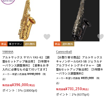
新品
弾きやすい
送料無料
新品
送料無料
YAMAHA
Cannonball
アルトサックス ヤマハ YAS-62 【調
【お取り寄せ商品】アルトサックス
整&セットアップ後出荷】【5年間キ
キャノンボールGA5-SB ジェラルド
ーバランス調整無料】【演奏＆お手
アルブライト シグネイチャー 【調
入れに必要なもの全て付いてます】
整&セットアップ後出荷】【5年間キ
ーバランス調整無料】
¥440,000
メーカー希望小売価格
（税
¥825,000
メーカー希望小売価格
（税
込）
込）
¥
396,000
販売価格
(税込)
¥
701,250
販売価格
(税込)
ポイント：5%
(18000pt)
ポイント：1%
(6375pt)