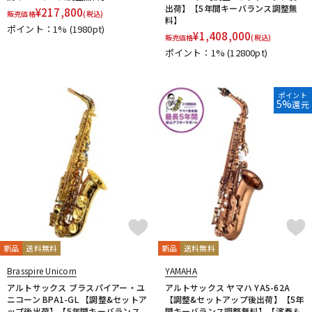
出荷】【5年間キーバランス調整無
¥
217,800
販売価格
(税込)
料】
ポイント：1%
(1980pt)
¥
1,408,000
販売価格
(税込)
ポイント：1%
(12800pt)
ポイント
5%
還元
新品
送料無料
新品
送料無料
Brasspire Unicorn
YAMAHA
アルトサックス ブラスパイアー・ユ
アルトサックス ヤマハ YAS-62A
ニコーン BPA1-GL 【調整&セットア
【調整&セットアップ後出荷】【5年
ップ後出荷】【5年間キーバランス
間キーバランス調整無料】【演奏＆