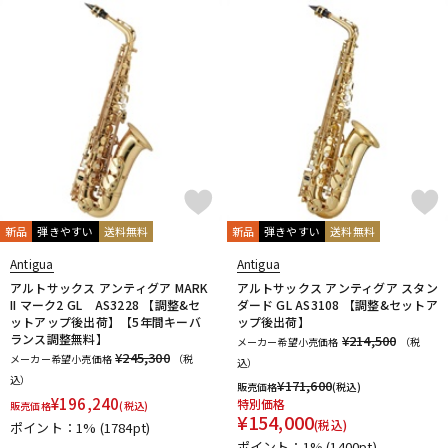
新品
弾きやすい
送料無料
新品
弾きやすい
送料無料
Antigua
Antigua
アルトサックス アンティグア MARK
アルトサックス アンティグア スタン
II マーク2 GL AS3228 【調整&セ
ダード GL AS3108 【調整&セットア
ットアップ後出荷】【5年間キーバ
ップ後出荷】
ランス調整無料】
¥214,500
メーカー希望小売価格
（税
¥245,300
メーカー希望小売価格
（税
込）
込）
¥
171,600
販売価格
(税込)
¥
196,240
特別価格
販売価格
(税込)
¥
154,000
(税込)
ポイント：1%
(1784pt)
ポイント：1%
(1400pt)