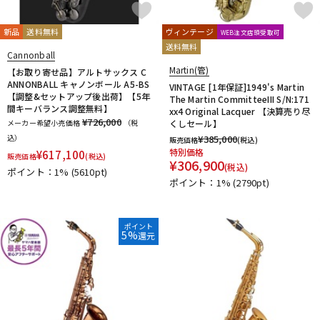
新品
送料無料
ヴィンテージ
WEB注文店頭受取可
送料無料
Cannonball
Martin(管)
【お取り寄せ品】アルトサックス C
ANNONBALL キャノンボール A5-BS
VINTAGE [1年保証]1949's Martin
【調整&セットアップ後出荷】【5年
The Martin CommitteeIII S/N:171
間キーバランス調整無料】
xx4 Original Lacquer 【決算売り尽
¥726,000
メーカー希望小売価格
（税
くしセール】
込）
¥
385,000
販売価格
(税込)
特別価格
¥
617,100
販売価格
(税込)
¥
306,900
(税込)
ポイント：1%
(5610pt)
ポイント：1%
(2790pt)
ポイント
5%
還元