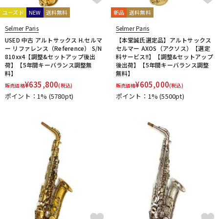
CLARKE
Claude Lakey
Colin Goldie
DTM オンライン納品
レコーディング機器
D'Addario Wood Winds
Dave Guardala
Denis Wick
ユーズド
NEW
送料無料
新品
送料無料
DRAKE
EASTMAN
EDDIE DANIELS
EMO
FAT CAT
Selmer Paris
Selmer Paris
FAXX
Feadog
FIBRACELL
FORESTONE
Francois Louis
USED 中古 アルトサックス H.セルマ
【本堂誠氏選定品】アルトサックス
配信/ライブ機器
楽器アクセサリ
ー リファレンス（Reference） S/N
セルマー AXOS（アクソス）【選定
GALAX
Galeon
GARD BAGS
Getzen
Giardinelli
810xx4【調整&セットアップ後出
料サービス!!】【調整&セットアップ
GL CASES
GLOBAL
Gonzalez
Gottsu
GR
荷】【5年間キーバランス調整無
後出荷】【5年間キーバランス調整
GREG BLACK
H.D.A
Harmon
Harry Hartmanns
料】
無料】
中古
ヴィンテージ
¥
635,800
¥
605,000
HERCULES
Hetman
HOLTON
HORITA
HW
iO
販売価格
(税込)
販売価格
(税込)
ポイント：1%
(5780pt)
ポイント：1%
(5500pt)
J-K
J.KEILWERTH
J.Michael
J.NOTE
J.W.Eastman
JAKOB WINTER
Jazzlab
JET-TONE
JK
JM Lubricants
Jo-Ral
JUPITER
K&M
KELLY
KEY LEAVES
KGU brass
Kikutani
Killarney Whistle
KING
KOLBL
L-M
LA TROMBA
LASKEY
LB LYON
Lebayle
lefreQue
Lily's tone
LOTUS
MANHASSET
MARCA
Marcinkiewicz
Marmaduke
Martin(管)
MB
MEYER
Michael Burke
MK Whistle
Monette
MONSTER OIL
Mouthpiece Cafe
Mutio