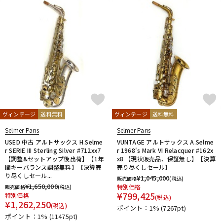
ヴィンテージ
送料無料
ヴィンテージ
送料無料
Selmer Paris
Selmer Paris
USED 中古 アルトサックス H.Selme
VUNTAGE アルトサックス A.Selme
r SERIE III Sterling Silver #712xx7
r 1968's Mark VI Relacquer #162x
【調整&セットアップ後出荷】【1年
x8 【現状販売品、保証無し】【決算
間キーバランス調整無料】【決算売
売り尽くしセール】
り尽くしセール...
¥
1,045,000
販売価格
(税込)
¥
1,650,000
特別価格
販売価格
(税込)
¥
799,425
特別価格
(税込)
¥
1,262,250
(税込)
ポイント：1%
(7267pt)
ポイント：1%
(11475pt)