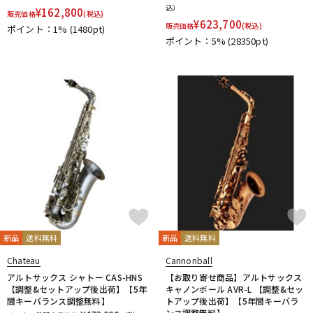
込）
¥
162,800
販売価格
(税込)
¥
623,700
販売価格
(税込)
ポイント：1%
(1480pt)
ポイント：5%
(28350pt)
新品
送料無料
新品
送料無料
Chateau
Cannonball
アルトサックス シャトー CAS-HNS
【お取り寄せ商品】アルトサックス
【調整&セットアップ後出荷】【5年
キャノンボール AVR-L 【調整&セッ
間キーバランス調整無料】
トアップ後出荷】【5年間キーバラ
ンス調整無料】