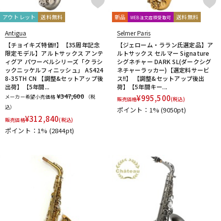
VACCHIANO
VANDOREN
VIVACE
waltons
Warburton
Winds Score
Wood Stone
XO
YAMAHA
YANAGISAWA
アウトレット
送料無料
新品
送料無料
WEB注文店頭受取可
YUPON
Zac
Antigua
Selmer Paris
他
【チョイキズ特価!!】【35周年記念
【ジェローム・ララン氏選定品】ア
アケタオカリーナ
アレキサンダー（リード）
限定モデル】アルトサックス アンテ
ルトサックス セルマー Signature
ィグア パワーベルシリーズ「クラシ
シグネチャー DARK SL(ダークシグ
ウインドブロスオリジナル
オオサワオカリナ
オオハシ
ックニッケルフィニッシュ」 AS424
ネチャーラッカー)【選定料サービ
すいとる君
その他メーカー
ツルピカ君
ハリソン
8-35TH CN 【調整&セットアップ後
ス!!】 【調整&セットアップ後出
出荷】【5年間...
荷】【5年間キー...
ライツ
レジェール
日本娯楽
ARTinoise
¥347,600
メーカー希望小売価格
（税
¥
995,500
Intercept Technology
Kerry Whistle
GAT Custom Brass
販売価格
(税込)
込）
ポイント：1%
(9050pt)
TK Melody
HINO
Klang
MG Leather Work
ELISE
¥
312,840
販売価格
(税込)
PARAFIT
Hollywood Winds
MALTA
CG Mouthpiece
ポイント：1%
(2844pt)
PATRICK
Wedge
Frate Precision
Shastock
BORGANI
New York Stage 1
Brass Gear
Syos