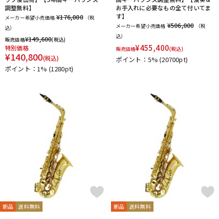
調整無料】
お手入れに必要なもの全て付いてま
す】
¥176,000
メーカー希望小売価格
（税
¥506,000
メーカー希望小売価格
（税
込）
込）
¥
149,600
販売価格
(税込)
¥
455,400
特別価格
販売価格
(税込)
¥
140,800
(税込)
ポイント：5%
(20700pt)
ポイント：1%
(1280pt)
新品
送料無料
新品
送料無料