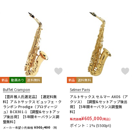
新品
動画あり
送料無料
新品
送料無料
Buffet Crampon
Selmer Paris
【雲井雅人氏選定品】【選定料無
アルトサックス セルマー AXOS（ア
料】アルトサックス ビュッフェ・ク
クソス） 【調整&セットアップ後出
ランポン Prodige（プロディージ
荷】【5年間キーバランス調整無
ュ）BC8301-1 【調整&セットアッ
料】
プ後出荷】【5年間キーバランス調
¥
605,000
販売価格
(税込)
整無料】
ポイント：1%
(5500pt)
¥301,400
メーカー希望小売価格
（税