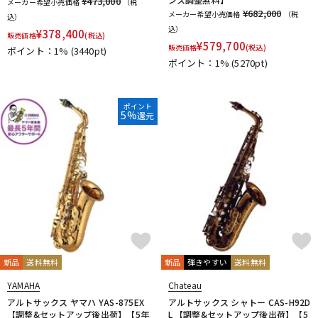
¥473,000
メーカー希望小売価格
（税
¥682,000
メーカー希望小売価格
（税
込）
込）
¥
378,400
販売価格
(税込)
¥
579,700
販売価格
(税込)
ポイント：1%
(3440pt)
ポイント：1%
(5270pt)
ポイント
5%
還元
新品
送料無料
新品
弾きやすい
送料無料
YAMAHA
Chateau
アルトサックス ヤマハ YAS-875EX
アルトサックス シャトー CAS-H92D
【調整&セットアップ後出荷】【5年
L 【調整&セットアップ後出荷】【5