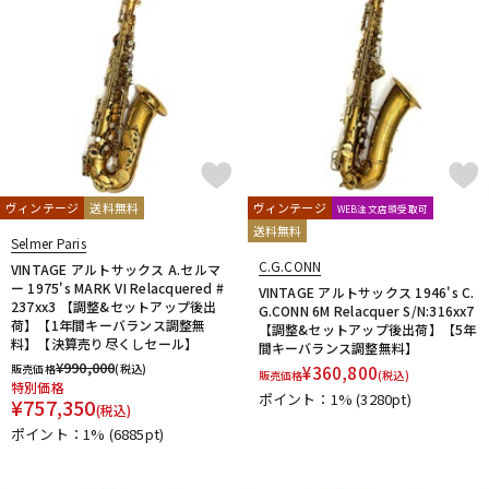
ヴィンテージ
送料無料
ヴィンテージ
WEB注文店頭受取可
送料無料
Selmer Paris
C.G.CONN
VINTAGE アルトサックス A.セルマ
ー 1975's MARK VI Relacquered #
VINTAGE アルトサックス 1946's C.
237xx3 【調整&セットアップ後出
G.CONN 6M Relacquer S/N:316xx7
荷】【1年間キーバランス調整無
【調整&セットアップ後出荷】【5年
料】【決算売り尽くしセール】
間キーバランス調整無料】
¥
990,000
販売価格
(税込)
¥
360,800
販売価格
(税込)
特別価格
ポイント：1%
(3280pt)
¥
757,350
(税込)
ポイント：1%
(6885pt)