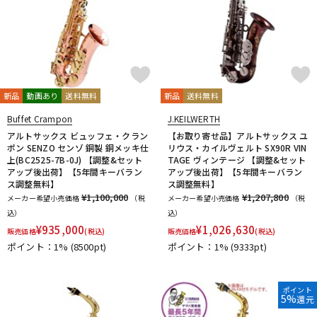
新品
動画あり
送料無料
新品
送料無料
Buffet Crampon
J.KEILWERTH
アルトサックス ビュッフェ・クラン
【お取り寄せ品】アルトサックス ユ
ポン SENZO センゾ 銅製 銅メッキ仕
リウス・カイルヴェルト SX90R VIN
上(BC2525-7B-0J) 【調整&セット
TAGE ヴィンテージ 【調整&セット
アップ後出荷】【5年間キーバラン
アップ後出荷】【5年間キーバラン
ス調整無料】
ス調整無料】
¥1,100,000
¥1,207,800
メーカー希望小売価格
（税
メーカー希望小売価格
（税
込）
込）
¥
935,000
¥
1,026,630
販売価格
(税込)
販売価格
(税込)
ポイント：1%
(8500pt)
ポイント：1%
(9333pt)
ポイント
5%
還元