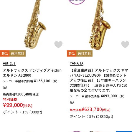
新品
送料無料
新品
送料無料
Antigua
YAMAHA
アルトサックス アンティグア eldon
【受注生産品】アルトサックス ヤマ
エルドン AS2800
ハ YAS-82ZULWOF 【調整&セット
アップ後出荷】【5年間キーバラン
¥133,100
メーカー希望小売価格
（税
ス調整無料】【演奏＆お手入れに必
込）
要なもの全て付いてます】
¥
106,480
販売価格
(税込)
¥693,000
メーカー希望小売価格
（税
特別価格
込）
¥
99,000
(税込)
¥
623,700
販売価格
(税込)
ポイント：1%
(900pt)
ポイント：5%
(28350pt)