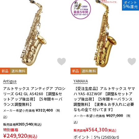
ポイント
5%
還元
新品
送料無料
新品
送料無料
Antigua
YAMAHA
アルトサックス アンティグア プロシ
【受注生産品】アルトサックス ヤマ
リーズ G42 GL AS4260 【調整&セ
ハ YAS-82ZWOF 【調整&セットア
ットアップ後出荷】【5年間キーバ
ップ後出荷】【5年間キーバランス
ランス調整無料】
調整無料】【演奏＆お手入れに必要
なもの全て付いてます】
¥312,400
メーカー希望小売価格
（税
¥627,000
メーカー希望小売価格
（税
込）
込）
¥
265,540
販売価格
(税込)
¥
564,300
特別価格
販売価格
(税込)
¥
249,920
(税込)
ポイント：5%
(25650pt)