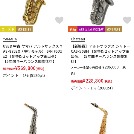
ユーズド
送料無料
新品
送料無料
WEB注文店頭受取可
YAMAHA
Chateau
USED 中古 ヤマハ アルトサックス Y
【新製品】アルトサックス シャトー
AS-875EX（現行モデル） S/N F53x
CAS-50BM 【調整&セットアップ後
x2 【調整&セットアップ後出荷】
出荷】【5年間キーバランス調整無
【5年間キーバランス調整無料】
料】
¥286,000
¥
569,800
メーカー希望小売価格
（税
販売価格
(税込)
込）
ポイント：1%
(5180pt)
¥
228,800
販売価格
(税込)
ポイント：1%
(2080pt)