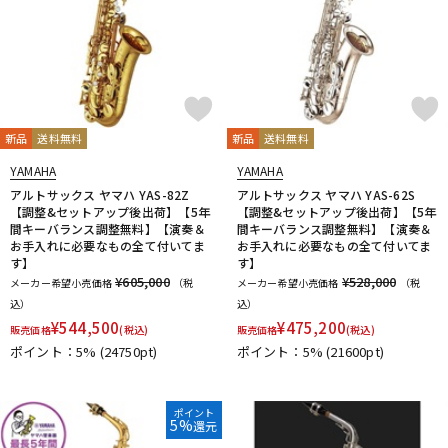
新品
送料無料
新品
送料無料
YAMAHA
YAMAHA
アルトサックス ヤマハ YAS-82Z
アルトサックス ヤマハ YAS-62S
【調整&セットアップ後出荷】【5年
【調整&セットアップ後出荷】【5年
間キーバランス調整無料】【演奏＆
間キーバランス調整無料】【演奏＆
お手入れに必要なもの全て付いてま
お手入れに必要なもの全て付いてま
す】
す】
¥605,000
¥528,000
メーカー希望小売価格
（税
メーカー希望小売価格
（税
込）
込）
¥
544,500
¥
475,200
販売価格
(税込)
販売価格
(税込)
ポイント：5%
(24750pt)
ポイント：5%
(21600pt)
ポイント
5%
還元