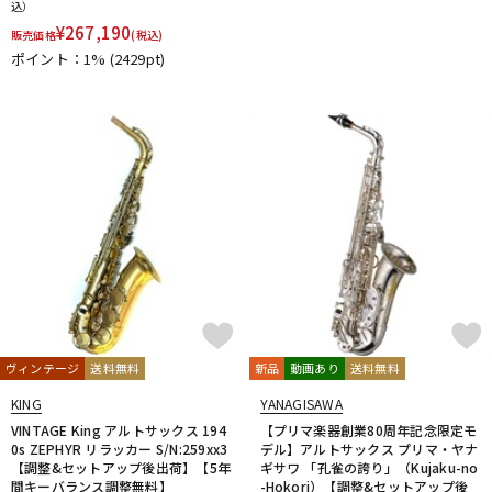
込）
¥
267,190
販売価格
(税込)
ポイント：1%
(2429pt)
ヴィンテージ
送料無料
新品
動画あり
送料無料
KING
YANAGISAWA
VINTAGE King アルトサックス 194
【プリマ楽器創業80周年記念限定モ
0s ZEPHYR リラッカー S/N:259xx3
デル】アルトサックス プリマ・ヤナ
【調整&セットアップ後出荷】【5年
ギサワ 「孔雀の誇り」（Kujaku-no
間キーバランス調整無料】
-Hokori）【調整&セットアップ後