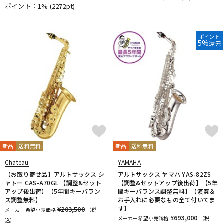
ポイント：1%
(2272pt)
ポイント
5%
還元
新品
送料無料
新品
送料無料
Chateau
YAMAHA
【お取り寄せ品】アルトサックス シ
アルトサックス ヤマハ YAS-82ZS
ャトー CAS-A70GL 【調整&セット
【調整&セットアップ後出荷】【5年
アップ後出荷】【5年間キーバラン
間キーバランス調整無料】【演奏＆
ス調整無料】
お手入れに必要なもの全て付いてま
す】
¥203,500
メーカー希望小売価格
（税
¥693,000
メーカー希望小売価格
（税
込）