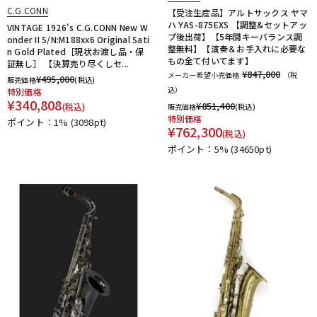
C.G.CONN
【受注生産品】アルトサックス ヤマ
ハ YAS-875EXS 【調整&セットアッ
VINTAGE 1926's C.G.CONN New W
プ後出荷】【5年間キーバランス調
onder II S/N:M188xx6 Original Sati
整無料】【演奏＆お手入れに必要な
n Gold Plated［現状お渡し品・保
もの全て付いてます】
証無し］ 【決算売り尽くしセ...
¥847,000
メーカー希望小売価格
（税
¥
495,000
販売価格
(税込)
込）
特別価格
¥
340,808
¥
851,400
(税込)
販売価格
(税込)
特別価格
ポイント：1%
(3098pt)
¥
762,300
(税込)
ポイント：5%
(34650pt)