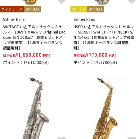
N-Q
ヴィンテージ
送料無料
ユーズド
送料無料
NAKAJIMA
Neotech
Neptune
New Stone Lined
Selmer Paris
Selmer Paris
NONAKA
NY Classic
OCHRES
OKURA + MUTE
VINTAGE 中古アルトサックス A.セ
USED 中古アルトサックス H.セルマ
Otto Link
P&H
Paul Mauriat
Phil Barone
Pillinger
ルマー1969's MARK VI Original Lac
ー SERIE III w/e SP (PTP NECK) S/
POWERbreathe
PRIMA
PROTEC
Queen Brass
quer S/N 168xx7【調整&セットア
N 714xx0【調整&セットアップ後出
ップ後出荷】【1年間キーバランス
荷】【1年間キーバランス調整無
R-S
調整無料】
料】
Rampone&Cazzani
REED GEEK
REKA
Reunion Blues
¥
1,650,000
¥
770,000
販売価格
(税込)
販売価格
(税込)
ROCHE-THOMAS
Roland
Rondino
ROUSSEAU
Rovner
ポイント：1%
(15000pt)
ポイント：1%
(7000pt)
RSBerkeley
Schilke
Seibold
SEIKO
Selmer Paris
Silent Felt
Silverstein
SML（Strasser Marigaux Lemaire）
SNOOPY WITH MUSIC
SOULO MUTE
SST(Schucht Sax Technology)
Stomvi
Stork
SUPERSLICK
Susato
T-Z
T.K MELODY
TABIBITO
TAHORNG
Ted Klum
THE WALLACE COLLECTION
Theo Wanne
Tom Crown
TORAYSEE
TrumCor
trumpet station
Ullven
Ultra breathe
Ultra-Pure
UNISON
unknown
UPMUTE