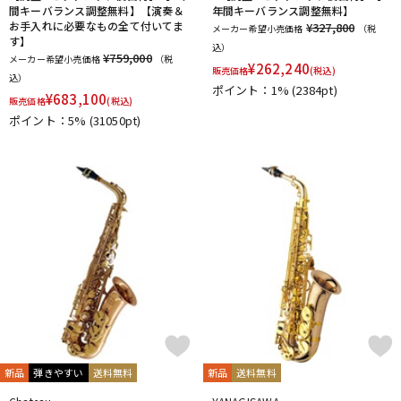
間キーバランス調整無料】【演奏＆
年間キーバランス調整無料】
お手入れに必要なもの全て付いてま
¥327,800
メーカー希望小売価格
（税
す】
込）
¥759,000
メーカー希望小売価格
（税
¥
262,240
販売価格
(税込)
込）
ポイント：1%
(2384pt)
¥
683,100
販売価格
(税込)
ポイント：5%
(31050pt)
新品
弾きやすい
送料無料
新品
送料無料