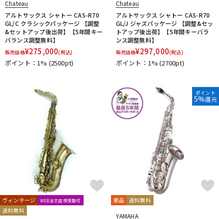
Chateau
Chateau
アルトサックス シャトー CAS-R70
アルトサックス シャトー CAS-R70
GL/C クラシックパッケージ 【調整
GL/J ジャズパッケージ 【調整&セッ
&セットアップ後出荷】【5年間キー
トアップ後出荷】【5年間キーバラ
バランス調整無料】
ンス調整無料】
¥
275,000
¥
297,000
販売価格
(税込)
販売価格
(税込)
ポイント：1%
(2500pt)
ポイント：1%
(2700pt)
ポイント
5%
還元
ヴィンテージ
新品
送料無料
WEB注文店頭受取可
送料無料
YAMAHA