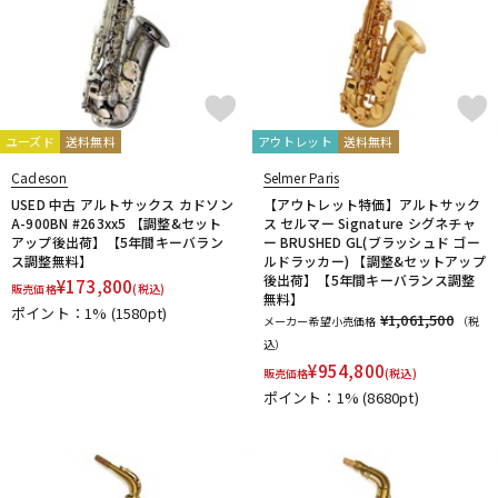
ユーズド
送料無料
アウトレット
送料無料
Cadeson
Selmer Paris
USED 中古 アルトサックス カドソン
【アウトレット特価】アルトサック
A-900BN #263xx5 【調整&セット
ス セルマー Signature シグネチャ
アップ後出荷】【5年間キーバラン
ー BRUSHED GL(ブラッシュド ゴー
ス調整無料】
ルドラッカー) 【調整&セットアップ
後出荷】【5年間キーバランス調整
¥
173,800
販売価格
(税込)
無料】
ポイント：1%
(1580pt)
¥1,061,500
メーカー希望小売価格
（税
込）
¥
954,800
販売価格
(税込)
ポイント：1%
(8680pt)