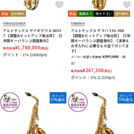
新品
送料無料
新品
動画あり
弾きやすい
送料無料
YANAGISAWA
YAMAHA
アルトサックス ヤナギサワ A-WO3
アルトサックス ヤマハ YAS-480
7 【調整&セットアップ後出荷】【5
【調整&セットアップ後出荷】【5年
年間キーバランス調整無料】
間キーバランス調整無料】【演奏＆
お手入れに必要なもの全て付いてま
¥
1,760,000
販売価格
(税込)
す】
ポイント：1%
(16000pt)
¥297,000
メーカー希望小売価格
（税
込）
¥
267,300
販売価格
(税込)
ポイント：5%
(12150pt)
ポイント
ポイント
5%
5%
還元
還元