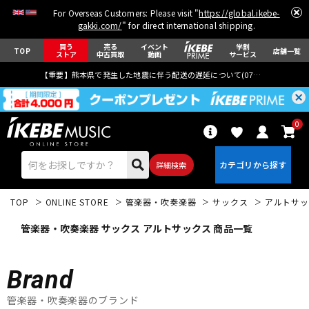
For Overseas Customers: Please visit "
https://global.ikebe-
gakki.com/
" for direct international shipping.
買う
売る
イベント
学割
TOP
店舗一覧
ストア
中古買取
動画
サービス
【重要】熊本県で発生した地震に伴う配送の遅延について(
07月29日
更新)
0
詳細検索
TOP
ONLINE STORE
管楽器・吹奏楽器
サックス
アルトサッ
管楽器・吹奏楽器 サックス アルトサックス 商品一覧
Brand
エレキギター
アコギ/エレアコ
管楽器・吹奏楽器のブランド