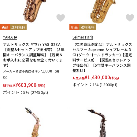
新品
送料無料
新品
送料無料
YAMAHA
Selmer Paris
アルトサックス ヤマハ YAS-82ZA
【崔勝貴氏選定品】アルトサックス
【調整&セットアップ後出荷】【5年
セルマー Supreme シュプレーム D
間キーバランス調整無料】【演奏＆
GL(ダークゴールドラッカー)【選定
お手入れに必要なもの全て付いてま
料サービス!!】 【調整&セットアッ
す】
プ後出荷】【5年間キーバランス調
整無料】
¥671,000
メーカー希望小売価格
（税
¥
1,430,000
込）
販売価格
(税込)
¥
603,900
ポイント：1%
(13000pt)
販売価格
(税込)
ポイント：5%
(27450pt)