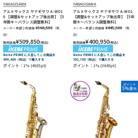
YANAGISAWA
YANAGISAWA
アルトサックス ヤナギサワ A-WO1
アルトサックス ヤナギサワ A-WO1
0 【調整&セットアップ後出荷】【5
【調整&セットアップ後出荷】【5年
年間キーバランス調整無料】
間キーバランス調整無料】
¥566,500
¥445,500
メーカー希望小売価格
（税
メーカー希望小売価格
（税
込）
込）
¥
509,850
¥
400,950
販売価格
(税込)
販売価格
(税込)
Ikebe PRIME に入会してこの商品を
Ikebe PRIME に入会してこの商品を
499,400（税込）で購入する
392,700（税込）で購入する
ポイント：1%
(4635pt)
ポイント：1%
(3645pt)
ポイント
5%
還元