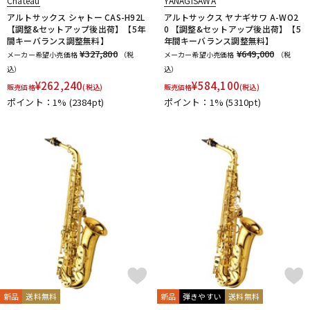
Chateau
YANAGISAWA
アルトサックス シャトー CAS-H92L
アルトサックス ヤナギサワ A-WO2
【調整&セットアップ後出荷】【5年
0 【調整&セットアップ後出荷】【5
間キーバランス調整無料】
年間キーバランス調整無料】
¥327,800
¥649,000
メーカー希望小売価格
（税
メーカー希望小売価格
（税
込）
込）
¥
262,240
¥
584,100
販売価格
(税込)
販売価格
(税込)
ポイント：1%
(2384pt)
ポイント：1%
(5310pt)
新品
送料無料
新品
弾きやすい
送料無料