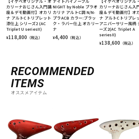
【イケベオリジナル・オ
ナイトバイノーブル
【イケベオリジナル
カリーナおじさん入門講
NIGHT by Noble プラオ
カリーナおじさん入
座＆デモ動画付】オカリ
カリナ アルトC調 N/N-
座＆デモ動画付】オ
ナ アルトCトリプレット
プラACB カラー:ブラッ
ナ アルトCトリプレ
漆仕上 シリーズ2 (AC
ク・ラバー仕上 オカリー
アニバーサリー風柄 
Triplet U seriesII)
ナ
ーズ2(AC Triplet A
seriesII)
118,800
4,400
¥
（税込）
¥
（税込）
138,600
¥
（税込）
RECOMMENDED
ITEMS
オススメアイテム