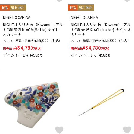
CLARKE
Claude Lakey
Colin Goldie
DTM オンライン納品
レコーディング機器
D'Addario Wood Winds
Dave Guardala
Denis Wick
新品
送料無料
新品
送料無料
DRAKE
EASTMAN
EDDIE DANIELS
EMO
FAT CAT
NIGHT OCARINA
NIGHT OCARINA
FAXX
Feadog
FIBRACELL
FORESTONE
Francois Louis
NIGHTオカリナ 極（Kiwami）-アル
NIGHTオカリナ 極（Kiwami）-アル
配信/ライブ機器
楽器アクセサリ
トC調 艶消 K-ACM(Matte) ナイト
トC調 光沢 K-ACL(Luster) ナイト オ
GALAX
Galeon
GARD BAGS
Getzen
Giardinelli
オカリーナ
カリーナ
GL CASES
GLOBAL
Gonzalez
Gottsu
GR
¥55,000
¥55,000
メーカー希望小売価格
（税込）
メーカー希望小売価格
（税込）
GREG BLACK
H.D.A
Harmon
Harry Hartmanns
¥
54,780
¥
54,780
中古
ヴィンテージ
販売価格
(税込)
販売価格
(税込)
HERCULES
Hetman
HOLTON
HORITA
HW
iO
ポイント：1%
(498pt)
ポイント：1%
(498pt)
J-K
J.KEILWERTH
J.Michael
J.NOTE
J.W.Eastman
JAKOB WINTER
Jazzlab
JET-TONE
JK
JM Lubricants
Jo-Ral
JUPITER
K&M
KELLY
KEY LEAVES
KGU brass
Kikutani
Killarney Whistle
KING
KOLBL
L-M
LA TROMBA
LASKEY
LB LYON
Lebayle
lefreQue
Lily's tone
LOTUS
MANHASSET
MARCA
Marcinkiewicz
Marmaduke
Martin(管)
MB
MEYER
Michael Burke
MK Whistle
Monette
MONSTER OIL
Mouthpiece Cafe
Mutio