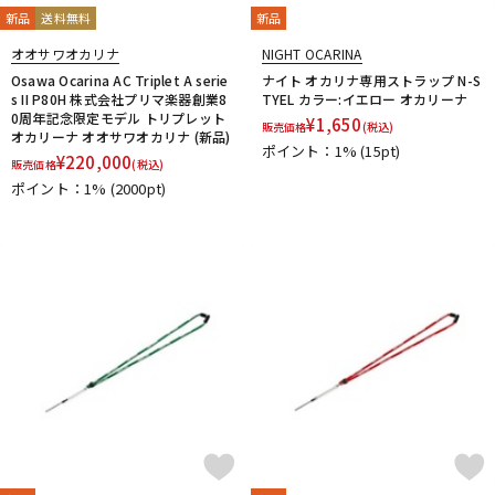
新品
送料無料
新品
N-Q
NAKAJIMA
Neotech
Neptune
New Stone Lined
オオサワオカリナ
NIGHT OCARINA
NONAKA
NY Classic
OCHRES
OKURA + MUTE
Osawa Ocarina AC Triplet A serie
ナイト オカリナ専用ストラップ N-S
s II P80H 株式会社プリマ楽器創業8
TYEL カラー:イエロー オカリーナ
Otto Link
P&H
Paul Mauriat
Phil Barone
Pillinger
0周年記念限定モデル トリプレット
¥
1,650
POWERbreathe
PRIMA
PROTEC
Queen Brass
販売価格
(税込)
オカリーナ オオサワオカリナ (新品)
ポイント：1%
(15pt)
R-S
¥
220,000
販売価格
(税込)
Rampone&Cazzani
REED GEEK
REKA
Reunion Blues
ポイント：1%
(2000pt)
ROCHE-THOMAS
Roland
Rondino
ROUSSEAU
Rovner
RSBerkeley
Schilke
Seibold
SEIKO
Selmer Paris
Silent Felt
Silverstein
SML（Strasser Marigaux Lemaire）
SNOOPY WITH MUSIC
SOULO MUTE
SST(Schucht Sax Technology)
Stomvi
Stork
SUPERSLICK
Susato
T-Z
T.K MELODY
TABIBITO
TAHORNG
Ted Klum
THE WALLACE COLLECTION
Theo Wanne
Tom Crown
TORAYSEE
TrumCor
trumpet station
Ullven
Ultra breathe
Ultra-Pure
UNISON
unknown
UPMUTE