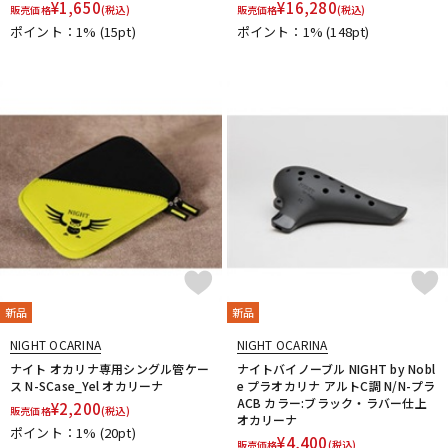
¥
1,650
¥
16,280
販売価格
(税込)
販売価格
(税込)
ポイント：1%
(15pt)
ポイント：1%
(148pt)
新品
新品
NIGHT OCARINA
NIGHT OCARINA
ナイト オカリナ専用シングル管ケー
ナイトバイノーブル NIGHT by Nobl
ス N-SCase_Yel オカリーナ
e プラオカリナ アルトC調 N/N-プラ
ACB カラー:ブラック・ラバー仕上
¥
2,200
販売価格
(税込)
オカリーナ
ポイント：1%
(20pt)
¥
4,400
販売価格
(税込)