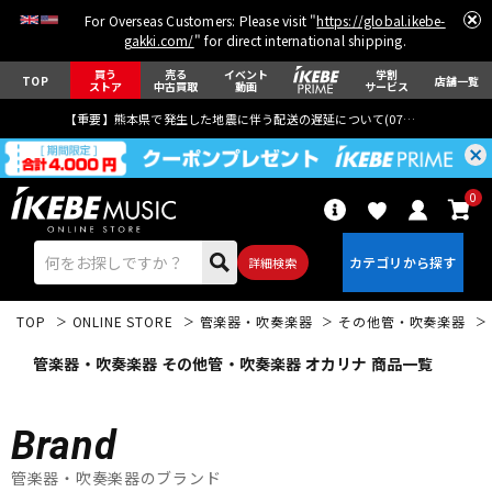
For Overseas Customers: Please visit "
https://global.ikebe-
gakki.com/
" for direct international shipping.
買う
売る
イベント
学割
TOP
店舗一覧
ストア
中古買取
動画
サービス
【重要】熊本県で発生した地震に伴う配送の遅延について(
07月29日
更新)
0
詳細検索
TOP
ONLINE STORE
管楽器・吹奏楽器
その他管・吹奏楽器
管楽器・吹奏楽器 その他管・吹奏楽器 オカリナ 商品一覧
Brand
エレキギター
アコギ/エレアコ
管楽器・吹奏楽器のブランド