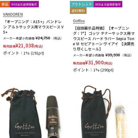
新品
アウトレット
WEB注文店頭受取可
WEB注文店頭受取可
送料無料
VANDOREN
Gottsu
「オープニング：A15+」バンドレ
ン アルトサックス用マウスピース V
【店頭展示品特価】【オープニン
5+
グ：7*】ゴッツ テナーサックス用マ
¥24,750
メーカー希望小売価格
（税込）
ウスピース ハードラバー Sepia Ton
e VI セピアトーン ヴイアイ 【決算売
¥
21,038
販売価格
(税込)
り尽くしセール】
ポイント：1%
(191pt)
¥39,930
メーカー希望小売価格
（税込）
¥
31,900
販売価格
(税込)
ポイント：1%
(290pt)