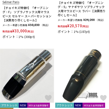
Selmer Paris
【チョイキズ特価!!】「オープニン
グ：5」ヤナギサワ ソプラノサック
【チョイキズ特価!!】「オープニン
ス用マウスピース ラバー【決算売り
グ：F」 ソプラノサックス用マウス
尽くしセール】
ピース セルマー スーパーセッション
¥24,200
【決算売り尽くしセール】
メーカー希望小売価格
（税込）
¥38,830
メーカー希望小売価格
（税込）
¥
20,570
販売価格
(税込)
¥
33,000
ポイント：1%
(187pt)
販売価格
(税込)
ポイント：1%
(300pt)
アウトレット
NEW
アウトレット
NEW
WEB注文店頭受取可
WEB注文店頭受取可