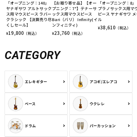
「オープニング：140」
【お取り寄せ品】【オー
「オープニング：8」
ヤナギサワ アルトサック
プニング：7*】テナーサ
プラノサックス用マ
ス用マウスピース ラバー
ックス用マウスピース
ピース ヤナギサワ メ
クラシック 【決算売り尽
Bari（バリ） Infinity(イ
ル
くしセール】
ンフィニティ)
38,610
¥
（税込）
19,800
23,760
¥
（税込）
¥
（税込）
CATEGORY
エレキギター
アコギ/エレアコ
ベース
ウクレレ
ドラム
パーカッション