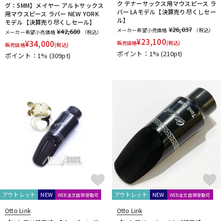
Ultra breathe
Ultra-Pure
UNISON
unknown
UPMUTE
ク テナーサックス用マウスピース ラ
グ：5MM】メイヤー アルトサックス
バー LAモデル【決算売り尽くしセー
用マウスピース ラバー NEW YORK
VACCHIANO
VANDOREN
VIVACE
waltons
Warburton
ル】
モデル【決算売り尽くしセール】
Winds Score
Wood Stone
XO
YAMAHA
YANAGISAWA
¥26,037
メーカー希望小売価格
（税込）
¥42,680
メーカー希望小売価格
（税込）
YUPON
Zac
¥
23,100
¥
34,000
販売価格
(税込)
販売価格
(税込)
他
ポイント：1%
(210pt)
ポイント：1%
(309pt)
アケタオカリーナ
アレキサンダー（リード）
ウインドブロスオリジナル
オオサワオカリナ
オオハシ
すいとる君
その他メーカー
ツルピカ君
ハリソン
ライツ
レジェール
日本娯楽
ARTinoise
Intercept Technology
Kerry Whistle
GAT Custom Brass
TK Melody
HINO
Klang
MG Leather Work
ELISE
PARAFIT
Hollywood Winds
MALTA
CG Mouthpiece
PATRICK
Wedge
Frate Precision
Shastock
BORGANI
New York Stage 1
Brass Gear
Syos
アウトレット
NEW
アウトレット
NEW
WEB注文店頭受取可
WEB注文店頭受取可
Otto Link
Otto Link