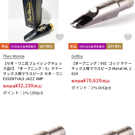
新品
送料無料
新品
送料無料
WEB注文店頭受取可
WEB注文店頭受取可
Theo Wanne
Gottsu
【セオ・ワニ氏フェイシングチェッ
【オープニング：90】ゴッツ テナー
ク品!!】「オープニング：5」テナー
サックス用マウスピース Metal HL 2
サックス用マウスピース セオ・ワニ
024
ESSENTIALS JAZZ AMP
¥
70,620
販売価格
(税込)
¥
32,230
販売価格
(税込)
ポイント：1%
(642pt)
ポイント：1%
(293pt)