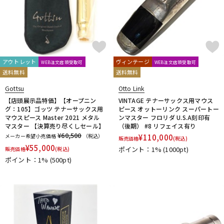
アウトレット
ヴィンテージ
WEB注文店頭受取可
WEB注文店頭受取可
送料無料
送料無料
Gottsu
Otto Link
【店頭展示品特価】【オープニン
VINTAGE テナーサックス用マウス
グ：105】ゴッツ テナーサックス用
ピース オットーリンク スーパートー
マウスピース Master 2021 メタル
ンマスター フロリダ U.S.A刻印有
マスター 【決算売り尽くしセール】
（後期） #8 リフェイス有り
¥60,500
メーカー希望小売価格
（税込）
¥
110,000
販売価格
(税込)
¥
55,000
ポイント：1%
(1000pt)
販売価格
(税込)
ポイント：1%
(500pt)