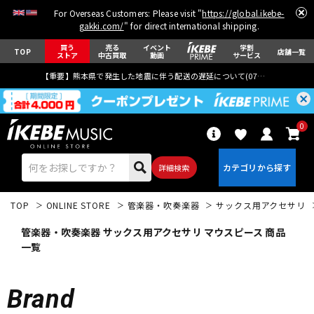
For Overseas Customers: Please visit "
https://global.ikebe-
gakki.com/
" for direct international shipping.
買う
売る
イベント
学割
TOP
店舗一覧
ストア
中古買取
動画
サービス
【重要】熊本県で発生した地震に伴う配送の遅延について(
07月29日
更新)
0
詳細検索
TOP
ONLINE STORE
管楽器・吹奏楽器
サックス用アクセサリ
管楽器・吹奏楽器 サックス用アクセサリ マウスピース 商品
一覧
エレキギター
アコギ/エレアコ
Brand