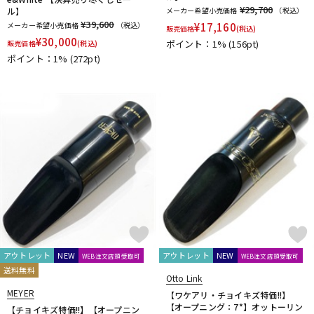
¥29,700
Mouthpiece Cafe
Mutio
ル】
メーカー希望小売価格
（税込）
¥39,600
メーカー希望小売価格
（税込）
¥
17,160
N-Q
販売価格
(税込)
¥
30,000
ポイント：1%
(156pt)
販売価格
(税込)
NAKAJIMA
Neotech
Neptune
New Stone Lined
ポイント：1%
(272pt)
NONAKA
NY Classic
OCHRES
OKURA + MUTE
Otto Link
P&H
Paul Mauriat
Phil Barone
Pillinger
POWERbreathe
PRIMA
PROTEC
Queen Brass
R-S
Rampone&Cazzani
REED GEEK
REKA
Reunion Blues
ROCHE-THOMAS
Roland
Rondino
ROUSSEAU
Rovner
RSBerkeley
Schilke
Seibold
SEIKO
Selmer Paris
Silent Felt
Silverstein
SML（Strasser Marigaux Lemaire）
SNOOPY WITH MUSIC
SOULO MUTE
SST(Schucht Sax Technology)
Stomvi
Stork
SUPERSLICK
Susato
T-Z
アウトレット
NEW
アウトレット
NEW
WEB注文店頭受取可
WEB注文店頭受取可
T.K MELODY
TABIBITO
TAHORNG
Ted Klum
送料無料
Otto Link
THE WALLACE COLLECTION
Theo Wanne
Tom Crown
MEYER
【ワケアリ・チョイキズ特価!!】
TORAYSEE
TrumCor
trumpet station
Ullven
【オープニング：7*】オットーリン
【チョイキズ特価!!】【オープニン