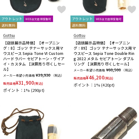
アウトレット
アウトレット
WEB注文店頭受取可
WEB注文店頭受取可
送料無料
送料無料
Gottsu
Gottsu
【店頭展示品特価】【オープニン
【店頭展示品特価】【オープニン
グ：8】ゴッツ テナーサックス用マ
グ：89】ゴッツ テナーサックス用マ
ウスピース Sepia Tone VI Custom
ウスピース Sepia Tone Double Rin
ハードラバー セピアトーン・ヴイア
g 2022 メタル セピアトーン ダブル
イ・カスタム 【決算売り尽くしセー
リング 【決算売り尽くしセール】
ル】
¥60,500
メーカー希望小売価格
（税込）
¥39,930
メーカー希望小売価格
（税込）
¥
46,200
販売価格
(税込)
¥
31,900
販売価格
(税込)
ポイント：1%
(420pt)
ポイント：1%
(290pt)