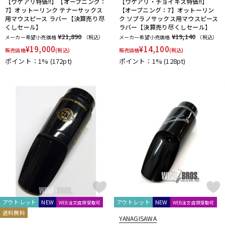
【ワケアリ特価!!】【オープニング：
【ワケアリ・チョイキズ特価!!】
7】オットーリンク テナーサックス
【オープニング：7】オットーリン
用マウスピース ラバー【決算売り尽
ク ソプラノサックス用マウスピース
くしセール】
ラバー【決算売り尽くしセール】
¥21,890
¥19,140
メーカー希望小売価格
（税込）
メーカー希望小売価格
（税込）
¥
19,000
¥
14,100
販売価格
(税込)
販売価格
(税込)
ポイント：1%
(172pt)
ポイント：1%
(128pt)
アウトレット
NEW
アウトレット
NEW
WEB注文店頭受取可
WEB注文店頭受取可
送料無料
YANAGISAWA