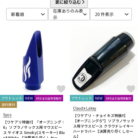
更に絞り込む
DTM オンライン納品
レコーディング機器
CLARKE
Claude Lakey
Colin Goldie
在庫ありのみ表
新着順
20 件表示
D'Addario Wood Winds
Dave Guardala
Denis Wick
示
DRAKE
EASTMAN
EDDIE DANIELS
EMO
FAT CAT
配信/ライブ機器
楽器アクセサリ
FAXX
Feadog
FIBRACELL
FORESTONE
Francois Louis
GALAX
Galeon
GARD BAGS
Getzen
Giardinelli
GL CASES
GLOBAL
Gonzalez
Gottsu
GR
中古
ヴィンテージ
GREG BLACK
H.D.A
Harmon
Harry Hartmanns
HERCULES
Hetman
HOLTON
HORITA
HW
iO
J-K
J.KEILWERTH
J.Michael
J.NOTE
J.W.Eastman
JAKOB WINTER
Jazzlab
JET-TONE
JK
JM Lubricants
Jo-Ral
JUPITER
K&M
KELLY
KEY LEAVES
KGU brass
Kikutani
Killarney Whistle
KING
KOLBL
アウトレット
NEW
アウトレット
NEW
WEB注文店頭受取可
WEB注文店頭受取可
送料無料
L-M
Claude Lakey
LA TROMBA
LASKEY
LB LYON
Lebayle
lefreQue
Syos
【ワケアリ・チョイキズ特価!!】
Lily's tone
LOTUS
MANHASSET
MARCA
【オープニング:5*】ソプラノサック
【ワケアリ特価!!】「オープニング：
ス用マウスピース クラウドレイキー
6」ソプラノサックス用マウスピー
Marcinkiewicz
Marmaduke
Martin(管)
MB
MEYER
ハードラバー【決算売り尽くしセー
ス サイオス Smoky(スモーキー) Blu
Michael Burke
MK Whistle
Monette
MONSTER OIL
ル】
e&White 【決算売り尽くしセー