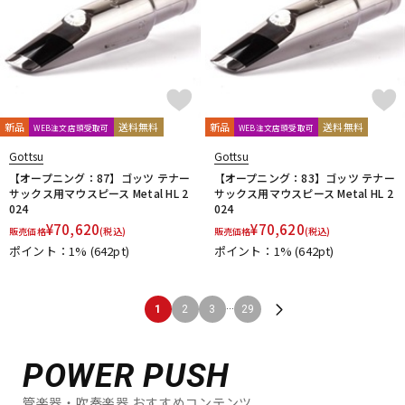
新品
送料無料
新品
送料無料
WEB注文店頭受取可
WEB注文店頭受取可
Gottsu
Gottsu
【オープニング：87】ゴッツ テナー
【オープニング：83】ゴッツ テナー
サックス用マウスピース Metal HL 2
サックス用マウスピース Metal HL 2
024
024
¥
70,620
¥
70,620
販売価格
(税込)
販売価格
(税込)
ポイント：1%
(642pt)
ポイント：1%
(642pt)
...
1
2
3
29
POWER PUSH
管楽器・吹奏楽器 おすすめコンテンツ