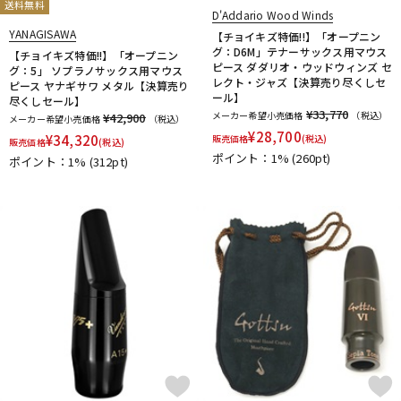
送料無料
D'Addario Wood Winds
YANAGISAWA
【チョイキズ特価!!】「オープニン
グ：D6M」テナーサックス用マウス
【チョイキズ特価!!】「オープニン
ピース ダダリオ・ウッドウィンズ セ
グ：5」 ソプラノサックス用マウス
レクト・ジャズ【決算売り尽くしセ
ピース ヤナギサワ メタル【決算売り
ール】
尽くしセール】
¥33,770
メーカー希望小売価格
（税込）
¥42,900
メーカー希望小売価格
（税込）
¥
28,700
¥
34,320
販売価格
(税込)
販売価格
(税込)
ポイント：1%
(260pt)
ポイント：1%
(312pt)