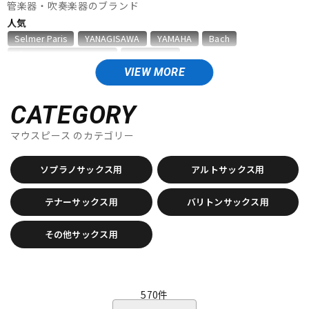
管楽器・吹奏楽器のブランド
ベース
ウクレレ
人気
Selmer Paris
YANAGISAWA
YAMAHA
Bach
D'Addario Wood Winds
VANDOREN
ドラム
パーカッション
VIEW MORE
A
Aida
AIZEN
AKAI
Al Cass
Alexander Karavaev
Alfred Lupot
ALISYN
Anfree
Antigua
CATEGORY
キーボード
電子ピアノ
Antoine Courtois
ARB
aS
マウスピース
のカテゴリー
B
B.AIR
B.Tilz
Bach
BAGS
BAM
Beaumont
ソプラノサックス用
アルトサックス用
管楽器
その他楽器
Beechler
Berg Larsen
BERP
Besson
BEST BRASS
BG
BIRD STRAP
BLUE JUICE
Bob Reeves
テナーサックス用
バリトンサックス用
Bobby Dukoff
Boveda
Brancher
Brand
アンプ
エフェクター
Brass Lab.MOMO
Brasspire
Brasspire Unicorn
Bremner
その他サックス用
BRESLMAIR
Brilhart
Brio
BROPRO
BSC
Buescher
Buffet Crampon
buzz
DJ機器
DTM
C-F
C.C.シャイニーケース
C.G.CONN
Cadeson
Cannonball
570
件
CAROL BRASS
Charles Davis
Chateau
ChopSaver