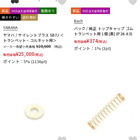
新品
動画あり
新品
WEB注文店頭受取可
WEB注文店頭受取可
弾きやすい
送料無料
Bach
YAMAHA
バック / 純正 トップキャップ ゴム
トランペット用 1個 (黒) (P26-63)
ヤマハ / サイレントブラス SB7J ＜
トランペット・コルネット用＞
¥
374
販売価格
(税込)
¥28,600
メーカー希望小売価格
（税込）
ポイント：1%
(3pt)
¥
25,000
販売価格
(税込)
ポイント：5%
(1136pt)