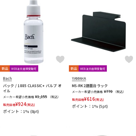
新品
新品
WEB注文店頭受取可
WEB注文店頭受取可
Bach
YAMAHA
バック / 1885 CLASSIC+ バルブ オ
MS-RK2譜面台ラック
イル
¥770
メーカー希望小売価格
（税込）
¥1,155
メーカー希望小売価格
（税込）
¥
616
販売価格
(税込)
¥
924
販売価格
(税込)
ポイント：1%
(5pt)
ポイント：1%
(8pt)