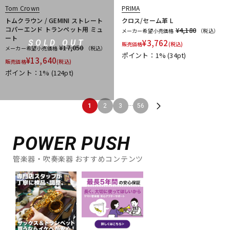
Tom Crown
PRIMA
トムクラウン / GEMINI ストレート
クロス/セーム革 L
コパーエンド トランペット用 ミュ
¥4,180
メーカー希望小売価格
（税込）
ート
¥
3,762
SOLD OUT
販売価格
(税込)
¥17,050
メーカー希望小売価格
（税込）
ポイント：1%
(34pt)
¥
13,640
販売価格
(税込)
ポイント：1%
(124pt)
...
1
2
3
56
POWER PUSH
管楽器・吹奏楽器 おすすめコンテンツ