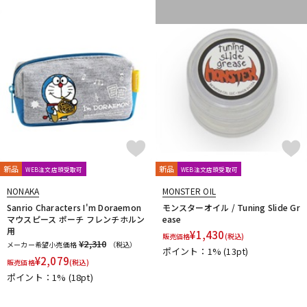
新品
新品
WEB注文店頭受取可
WEB注文店頭受取可
NONAKA
MONSTER OIL
Sanrio Characters I'm Doraemon
モンスターオイル / Tuning Slide Gr
マウスピース ポーチ フレンチホルン
ease
用
¥
1,430
販売価格
(税込)
¥2,310
メーカー希望小売価格
（税込）
ポイント：1%
(13pt)
¥
2,079
販売価格
(税込)
ポイント：1%
(18pt)