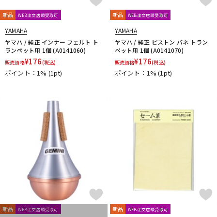
新品
新品
WEB注文店頭受取可
WEB注文店頭受取可
YAMAHA
YAMAHA
ヤマハ / 純正 インナー フェルト ト
ヤマハ / 純正 ピストン バネ トラン
ランペット用 1個 (A0141060)
ペット用 1個 (A0141070)
¥
176
¥
176
販売価格
(税込)
販売価格
(税込)
ポイント：1%
(1pt)
ポイント：1%
(1pt)
新品
新品
WEB注文店頭受取可
WEB注文店頭受取可