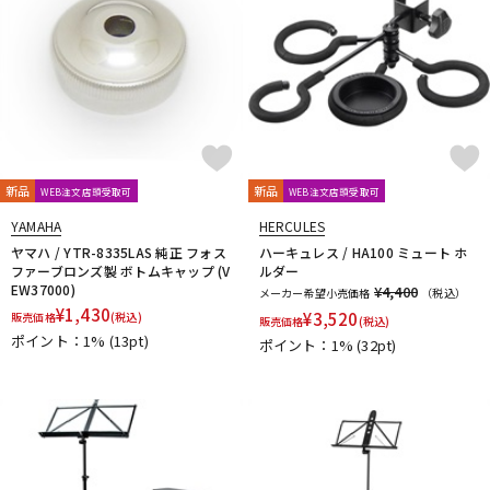
新品
新品
WEB注文店頭受取可
WEB注文店頭受取可
YAMAHA
HERCULES
ヤマハ / YTR-8335LAS 純正 フォス
ハーキュレス / HA100 ミュート ホ
ファーブロンズ製 ボトムキャップ (V
ルダー
EW37000)
¥4,400
メーカー希望小売価格
（税込）
¥
1,430
¥
3,520
販売価格
(税込)
販売価格
(税込)
ポイント：1%
(13pt)
ポイント：1%
(32pt)