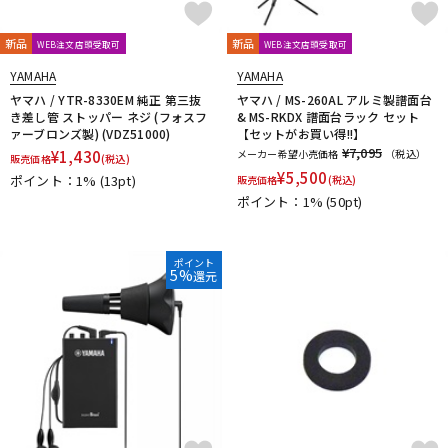
新品
新品
WEB注文店頭受取可
WEB注文店頭受取可
YAMAHA
YAMAHA
ヤマハ / YTR-8330EM 純正 第三抜
ヤマハ / MS-260AL アルミ製譜面台
き差し管 ストッパー ネジ (フォスフ
& MS-RKDX 譜面台ラック セット
ァーブロンズ製) (VDZ51000)
【セットがお買い得!!】
¥7,095
¥
1,430
メーカー希望小売価格
（税込）
販売価格
(税込)
¥
5,500
ポイント：1%
(13pt)
販売価格
(税込)
ポイント：1%
(50pt)
ポイント
5%
還元