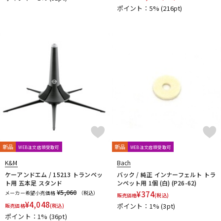
ポイント：5%
(216pt)
新品
新品
WEB注文店頭受取可
WEB注文店頭受取可
K&M
Bach
ケーアンドエム / 15213 トランペッ
バック / 純正 インナーフェルト トラ
ト用 五本足 スタンド
ンペット用 1個 (白) (P26-62)
¥5,060
メーカー希望小売価格
（税込）
¥
374
販売価格
(税込)
¥
4,048
ポイント：1%
(3pt)
販売価格
(税込)
ポイント：1%
(36pt)