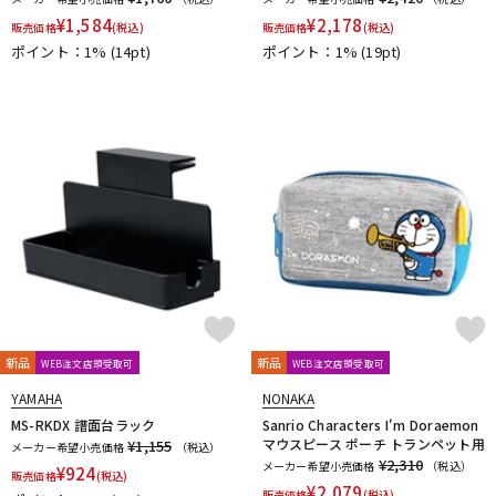
N-Q
¥
1,584
¥
2,178
販売価格
(税込)
販売価格
(税込)
NAKAJIMA
Neotech
Neptune
New Stone Lined
ポイント：1%
(14pt)
ポイント：1%
(19pt)
NONAKA
NY Classic
OCHRES
OKURA + MUTE
Otto Link
P&H
Paul Mauriat
Phil Barone
Pillinger
POWERbreathe
PRIMA
PROTEC
Queen Brass
R-S
Rampone&Cazzani
REED GEEK
REKA
Reunion Blues
ROCHE-THOMAS
Roland
Rondino
ROUSSEAU
Rovner
RSBerkeley
Schilke
Seibold
SEIKO
Selmer Paris
Silent Felt
Silverstein
SML（Strasser Marigaux Lemaire）
SNOOPY WITH MUSIC
SOULO MUTE
SST(Schucht Sax Technology)
Stomvi
Stork
SUPERSLICK
Susato
新品
新品
WEB注文店頭受取可
WEB注文店頭受取可
T-Z
T.K MELODY
TABIBITO
TAHORNG
Ted Klum
YAMAHA
NONAKA
THE WALLACE COLLECTION
Theo Wanne
Tom Crown
MS-RKDX 譜面台ラック
Sanrio Characters I'm Doraemon
マウスピース ポーチ トランペット用
¥1,155
メーカー希望小売価格
（税込）
TORAYSEE
TrumCor
trumpet station
Ullven
¥2,310
メーカー希望小売価格
（税込）
¥
924
販売価格
Ultra breathe
(税込)
Ultra-Pure
UNISON
unknown
UPMUTE
¥
2,079
販売価格
(税込)