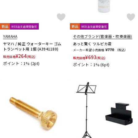
新品
新品
WEB注文店頭受取可
WEB注文店頭受取可
YAMAHA
その他ブランド(管楽器・吹奏楽器)
ヤマハ / 純正 ウォーターキー ゴム
あっと驚く ツルピカ君
トランペット用 1個 (A3941180)
¥770
メーカー希望小売価格
（税込）
¥
264
¥
693
販売価格
(税込)
販売価格
(税込)
ポイント：1%
(2pt)
ポイント：1%
(6pt)