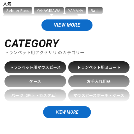
人気
ベース
ウクレレ
Selmer Paris
YANAGISAWA
YAMAHA
Bach
D'Addario Wood Winds
VANDOREN
VIEW MORE
A
ドラム
パーカッション
Aida
AIZEN
AKAI
Al Cass
Alexander Karavaev
Alfred Lupot
ALISYN
Anfree
Antigua
CATEGORY
Antoine Courtois
ARB
aS
トランペット用アクセサリ
キーボード
のカテゴリー
電子ピアノ
B
B.AIR
B.Tilz
Bach
BAGS
BAM
Beaumont
トランペット用マウスピース
トランペット用ミュート
Beechler
Berg Larsen
BERP
Besson
BEST BRASS
管楽器
その他楽器
BG
BIRD STRAP
BLUE JUICE
Bob Reeves
ケース
お手入れ用品
Bobby Dukoff
Boveda
Brancher
Brand
Brass Lab.MOMO
Brasspire
Brasspire Unicorn
Bremner
パーツ（純正・カスタム）
アンプ
マウスピースポーチ・ケース
エフェクター
BRESLMAIR
Brilhart
Brio
BROPRO
BSC
Buescher
Buffet Crampon
buzz
プロテクター
保護袋
VIEW MORE
C-F
DJ機器
DTM
C.C.シャイニーケース
C.G.CONN
Cadeson
Cannonball
スタンド
トレーニンググッズ
CAROL BRASS
Charles Davis
Chateau
ChopSaver