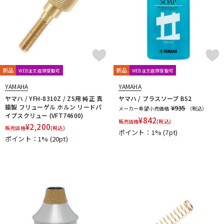
新品
新品
WEB注文店頭受取可
WEB注文店頭受取可
YAMAHA
YAMAHA
ヤマハ / YFH-8310Z / ZS用 純正 真
ヤマハ / ブラスソープ BS2
鍮製 フリューゲル ホルン リードパ
¥935
メーカー希望小売価格
（税込）
イプスクリュー (VFT74600)
¥
842
販売価格
(税込)
¥
2,200
販売価格
(税込)
ポイント：1%
(7pt)
ポイント：1%
(20pt)