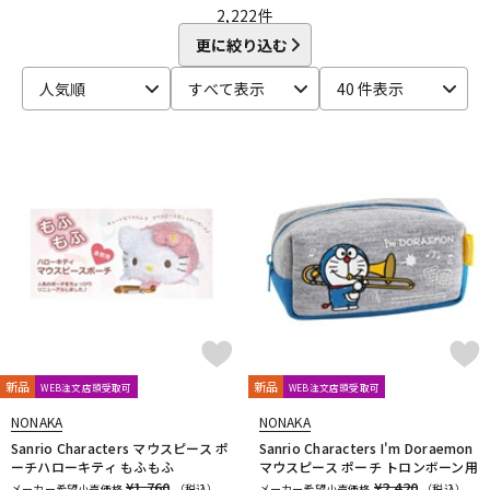
CLARKE
Claude Lakey
Colin Goldie
ミュートホルダー
その他アクセサリー
2,222
件
DTM オンライン納品
レコーディング機器
D'Addario Wood Winds
Dave Guardala
Denis Wick
更に絞り込む
DRAKE
EASTMAN
EDDIE DANIELS
EMO
FAT CAT
FAXX
Feadog
FIBRACELL
FORESTONE
Francois Louis
人気順
すべて表示
40 件表示
配信/ライブ機器
楽器アクセサリ
GALAX
Galeon
GARD BAGS
Getzen
Giardinelli
GL CASES
GLOBAL
Gonzalez
Gottsu
GR
GREG BLACK
H.D.A
Harmon
Harry Hartmanns
中古
ヴィンテージ
HERCULES
Hetman
HOLTON
HORITA
HW
iO
J-K
J.KEILWERTH
J.Michael
J.NOTE
J.W.Eastman
JAKOB WINTER
Jazzlab
JET-TONE
JK
JM Lubricants
Jo-Ral
JUPITER
K&M
KELLY
KEY LEAVES
KGU brass
Kikutani
Killarney Whistle
KING
KOLBL
L-M
LA TROMBA
LASKEY
LB LYON
Lebayle
lefreQue
新品
新品
WEB注文店頭受取可
WEB注文店頭受取可
Lily's tone
LOTUS
MANHASSET
MARCA
NONAKA
NONAKA
Marcinkiewicz
Marmaduke
Martin(管)
MB
MEYER
Sanrio Characters マウスピース ポ
Sanrio Characters I'm Doraemon
Michael Burke
MK Whistle
Monette
MONSTER OIL
ーチハローキティ もふもふ
マウスピース ポーチ トロンボーン用
Mouthpiece Cafe
Mutio
¥1,760
¥2,420
メーカー希望小売価格
（税込）
メーカー希望小売価格
（税込）