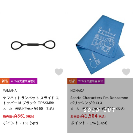
新品
新品
WEB注文店頭受取可
WEB注文店頭受取可
YAMAHA
NONAKA
ヤマハ / トランペット スライド ス
Sanrio Characters I'm Doraemon
トッパー M ブラック TPSSMBK
ポリッシングクロス
¥660
¥1,760
メーカー希望小売価格
（税込）
メーカー希望小売価格
（税込）
SOLD OUT
¥
561
¥
1,584
販売価格
(税込)
販売価格
(税込)
ポイント：1%
(5pt)
ポイント：1%
(14pt)