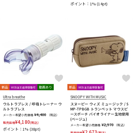
ポイント：1%
(14pt)
新品
動画あり
新品
WEB注文店頭受取可
WEB注文店頭受取可
Ultra breathe
SNOOPY WITH MUSIC
ウルトラブレス / 呼吸トレーナー ウ
スヌーピー ウィズ ミュージック / S
ルトラブレス
MP-TPBGB トランペット マウスピ
ースポーチ バイオライナー生地使用
¥4,400
メーカー希望小売価格
（税込）
(ベージュ)
¥
4,180
販売価格
(税込)
¥2,970
メーカー希望小売価格
（税込）
ポイント：1%
(38pt)
¥
2,673
販売価格
(税込)