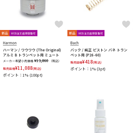
新品
新品
WEB注文店頭受取可
WEB注文店頭受取可
Harmon
Bach
ハーマン / ワウワウ (The Original)
バック / 純正 ピストン バネ トラン
アルミ B トランペット用 ミュート
ペット用 (P26-60)
¥13,860
メーカー希望小売価格
（税込）
¥
418
販売価格
(税込)
¥
11,088
ポイント：1%
(3pt)
販売価格
(税込)
ポイント：1%
(100pt)