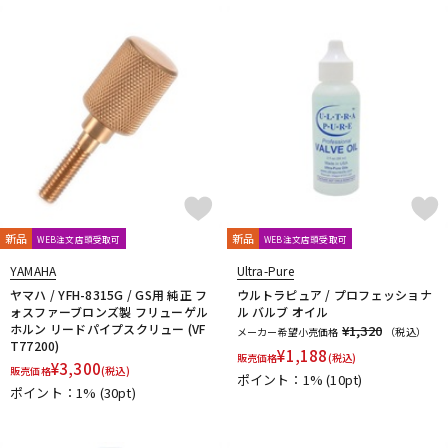
新品
新品
WEB注文店頭受取可
WEB注文店頭受取可
YAMAHA
Ultra-Pure
ヤマハ / YFH-8315G / GS用 純正 フ
ウルトラピュア / プロフェッショナ
ォスファーブロンズ製 フリューゲル
ル バルブ オイル
ホルン リードパイプスクリュー (VF
¥1,320
メーカー希望小売価格
（税込）
T77200)
¥
1,188
販売価格
(税込)
¥
3,300
販売価格
(税込)
ポイント：1%
(10pt)
ポイント：1%
(30pt)