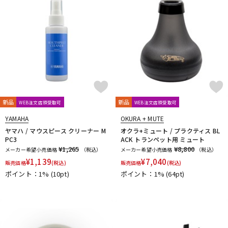
新品
新品
WEB注文店頭受取可
WEB注文店頭受取可
YAMAHA
OKURA + MUTE
ヤマハ / マウスピース クリーナー M
オクラ+ミュート / プラクティス BL
PC3
ACK トランペット用 ミュート
¥1,265
¥8,800
メーカー希望小売価格
（税込）
メーカー希望小売価格
（税込）
¥
1,139
¥
7,040
販売価格
(税込)
販売価格
(税込)
ポイント：1%
(10pt)
ポイント：1%
(64pt)