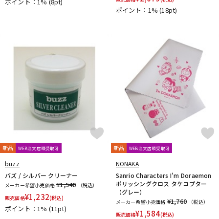
ポイント：1%
(8pt)
VACCHIANO
VANDOREN
VIVACE
waltons
Warburton
ポイント：1%
(18pt)
Winds Score
Wood Stone
XO
YAMAHA
YANAGISAWA
YUPON
Zac
他
アケタオカリーナ
アレキサンダー（リード）
ウインドブロスオリジナル
オオサワオカリナ
オオハシ
すいとる君
その他メーカー
ツルピカ君
ハリソン
ライツ
レジェール
日本娯楽
ARTinoise
Intercept Technology
Kerry Whistle
GAT Custom Brass
TK Melody
HINO
Klang
MG Leather Work
ELISE
PARAFIT
Hollywood Winds
MALTA
CG Mouthpiece
PATRICK
Wedge
Frate Precision
Shastock
BORGANI
New York Stage 1
Brass Gear
Syos
新品
新品
WEB注文店頭受取可
WEB注文店頭受取可
buzz
NONAKA
バズ / シルバー クリーナー
Sanrio Characters I'm Doraemon
ポリッシングクロス タケコプター
¥1,540
メーカー希望小売価格
（税込）
（グレー）
¥
1,232
販売価格
(税込)
¥1,760
メーカー希望小売価格
（税込）
ポイント：1%
(11pt)
¥
1,584
販売価格
(税込)