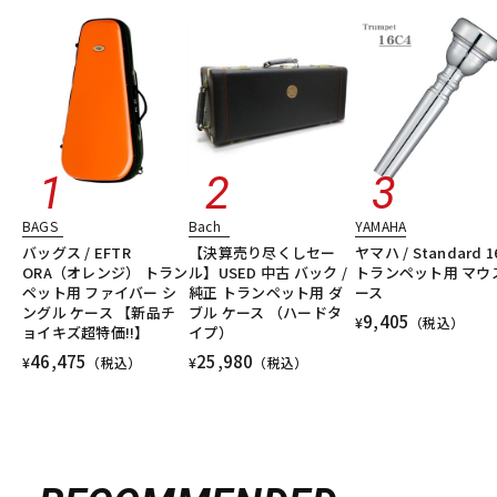
BAGS
Bach
YAMAHA
バッグス / EFTR
【決算売り尽くしセー
ヤマハ / Standard 1
ORA（オレンジ） トラン
ル】USED 中古 バック /
トランペット用 マウ
ペット用 ファイバー シ
純正 トランペット用 ダ
ース
ングル ケース 【新品チ
ブル ケース （ハードタ
9,405
¥
（税込）
ョイキズ超特価!!】
イプ）
46,475
25,980
¥
（税込）
¥
（税込）