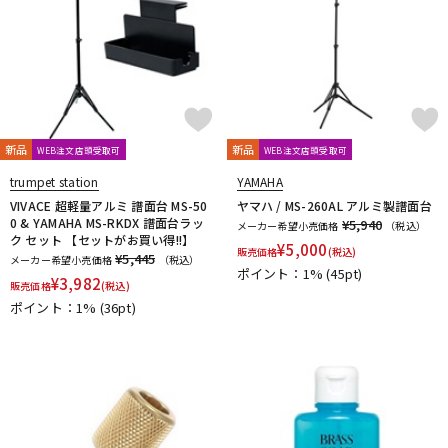
新品
新品
WEB注文店頭受取可
WEB注文店頭受取可
trumpet station
YAMAHA
VIVACE 超軽量アルミ 譜面台 MS-50
ヤマハ / MS-260AL アルミ製譜面台
0 & YAMAHA MS-RKDX 譜面台ラッ
¥5,940
メーカー希望小売価格
（税込）
ク セット 【セットがお買い得!!】
¥
5,000
販売価格
(税込)
¥5,445
メーカー希望小売価格
（税込）
ポイント：1%
(45pt)
¥
3,982
販売価格
(税込)
ポイント：1%
(36pt)