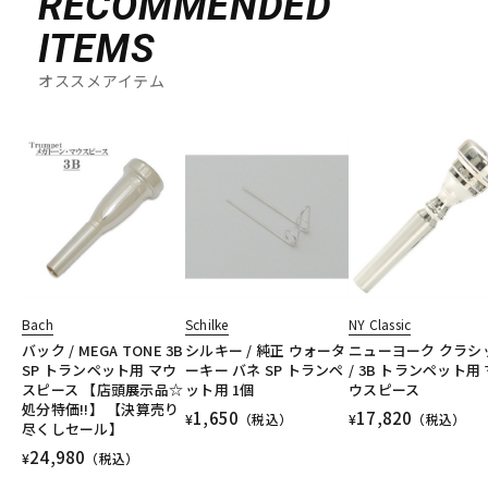
RECOMMENDED
ITEMS
オススメアイテム
Bach
Schilke
NY Classic
バック / MEGA TONE 3B
シルキー / 純正 ウォータ
ニューヨーク クラシ
SP トランペット用 マウ
ーキー バネ SP トランペ
/ 3B トランペット用 
スピース 【店頭展示品☆
ット用 1個
ウスピース
処分特価!!】 【決算売り
1,650
17,820
¥
（税込）
¥
（税込）
尽くしセール】
24,980
¥
（税込）