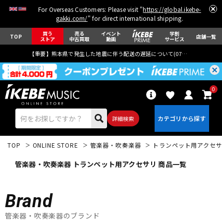
For Overseas Customers: Please visit "
https://global.ikebe-
gakki.com/
" for direct international shipping.
買う
売る
イベント
学割
TOP
店舗一覧
ストア
中古買取
動画
サービス
【重要】熊本県で発生した地震に伴う配送の遅延について(
07月29日
更新)
0
詳細検索
TOP
ONLINE STORE
管楽器・吹奏楽器
トランペット用アクセ
管楽器・吹奏楽器 トランペット用アクセサリ 商品一覧
Brand
エレキギター
アコギ/エレアコ
管楽器・吹奏楽器のブランド