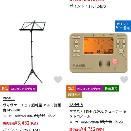
ポイント：1%
(24pt)
ポイント
5%
還元
新品
新品
動画あり
WEB注文店頭受取可
WEB注文店頭受取可
送料無料
VIVACE
YAMAHA
ヴィヴァーチェ / 超軽量 アルミ譜面
台 MS-500
ヤマハ / TDM-710GL チューナー &
¥4,290
メーカー希望小売価格
（税込）
メトロノーム
¥5,940
¥
3,432
メーカー希望小売価格
（税込）
販売価格
(税込)
¥
4,752
ポイント：1%
(31pt)
販売価格
(税込)