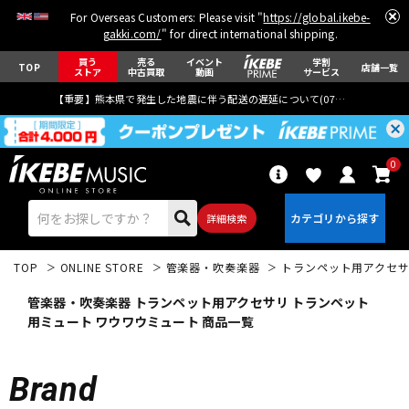
For Overseas Customers: Please visit "
https://global.ikebe-
gakki.com/
" for direct international shipping.
買う
売る
イベント
学割
TOP
店舗一覧
ストア
中古買取
動画
サービス
【重要】熊本県で発生した地震に伴う配送の遅延について(
07月29日
更新)
0
詳細検索
TOP
ONLINE STORE
管楽器・吹奏楽器
トランペット用アクセ
管楽器・吹奏楽器 トランペット用アクセサリ トランペット
用ミュート ワウワウミュート 商品一覧
エレキギター
アコギ/エレアコ
Brand