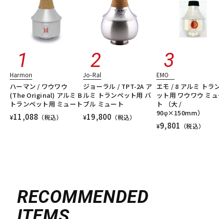
Harmon
Jo-Ral
EMO
ハーマン / ワウワウ
ジョーラル / TPT-2A ア
エモ / 8 アルミ トラ
(The Original) アルミ B
ルミ トランペット用 バ
ット用 ワウワウ ミュ
トランペット用 ミュート
ブル ミュート
ト （大 /
90φ×150mm）
11,088
19,800
¥
（税込）
¥
（税込）
9,801
¥
（税込）
RECOMMENDED
ITEMS