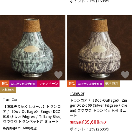
ポイント：1%
(360pt)
新品
キャンペーン
新品
送料無料
WEB注文店頭受取可
WEB注文店頭受取可
送料無料
TrumCor
TrumCor
トランコア / 《Doc-Ouflage》 Zin
ger DCZ-009 (Silver Filigree / Cre
【決算売り尽くしセール】トランコ
am) ワウワウ トランペット用 ミュ
ア / 《Doc-Ouflage》 Zinger DCZ-
ート
010 (Silver Filigree / Tiffany Blue)
ワウワウ トランペット用 ミュート
¥
39,600
販売価格
(税込)
¥
39,600
販売価格
(税込)
ポイント：1%
(360pt)