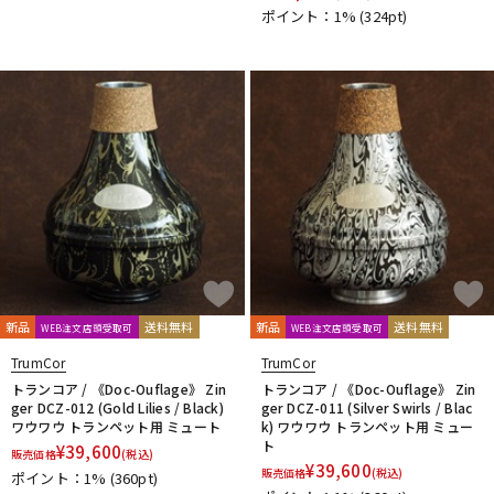
ポイント：1%
(324pt)
新品
送料無料
新品
送料無料
WEB注文店頭受取可
WEB注文店頭受取可
TrumCor
TrumCor
トランコア / 《Doc-Ouflage》 Zin
トランコア / 《Doc-Ouflage》 Zin
ger DCZ-012 (Gold Lilies / Black)
ger DCZ-011 (Silver Swirls / Blac
ワウワウ トランペット用 ミュート
k) ワウワウ トランペット用 ミュー
ト
¥
39,600
販売価格
(税込)
¥
39,600
販売価格
(税込)
ポイント：1%
(360pt)