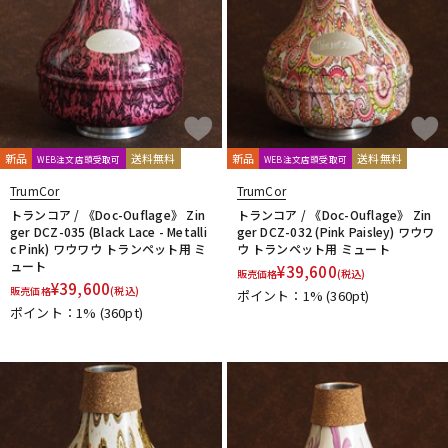
新品
送料無料
新品
送料無料
WEB注文店頭受取可
WEB注文店頭受取可
TrumCor
TrumCor
トランコア / 《Doc-Ouflage》 Zin
トランコア / 《Doc-Ouflage》 Zin
ger DCZ-035 (Black Lace - Metalli
ger DCZ-032 (Pink Paisley) ワウワ
c Pink) ワウワウ トランペット用 ミ
ウ トランペット用 ミュート
ュート
¥
39,600
販売価格
(税込)
¥
39,600
販売価格
(税込)
ポイント：1%
(360pt)
ポイント：1%
(360pt)