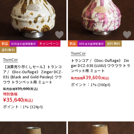
新品
キャンペーン
新品
送料無料
WEB注文店頭受取可
WEB注文店頭受取可
送料無料
TrumCor
TrumCor
トランコア / 《Doc-Ouflage》 Zin
ger DCZ-030 (LUAU) ワウワウ トラ
【決算売り尽くしセール】トランコ
ンペット用 ミュート
ア / 《Doc-Ouflage》 Zinger DCZ-
031 (Black and Gold Paisley) ワウ
¥
39,600
販売価格
(税込)
ワウ トランペット用 ミュート
ポイント：1%
(360pt)
¥
39,600
販売価格
(税込)
特別価格
¥
35,640
(税込)
ポイント：1%
(324pt)