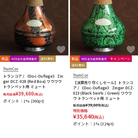
新品
送料無料
新品
キャンペーン
WEB注文店頭受取可
WEB注文店頭受取可
送料無料
TrumCor
TrumCor
トランコア / 《Doc-Ouflage》 Zin
ger DCZ-028 (Red Boa) ワウワウ
【決算売り尽くしセール】トランコ
トランペット用 ミュート
ア / 《Doc-Ouflage》 Zinger DCZ-
¥
39,600
023 (Black Swirls / Green) ワウワ
販売価格
(税込)
ウ トランペット用 ミュート
ポイント：1%
(360pt)
¥
39,600
販売価格
(税込)
特別価格
¥
35,640
(税込)
ポイント：1%
(324pt)