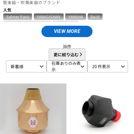
管楽器・吹奏楽器のブランド
ベース
ウクレレ
人気
Selmer Paris
YANAGISAWA
YAMAHA
Bach
D'Addario Wood Winds
VANDOREN
ドラム
パーカッション
VIEW MORE
A
Aida
AIZEN
AKAI
Al Cass
Alexander Karavaev
Alfred Lupot
ALISYN
Anfree
Antigua
36
件
キーボード
電子ピアノ
Antoine Courtois
ARB
aS
更に絞り込む
B
在庫ありのみ表
新着順
20 件表示
B.AIR
B.Tilz
Bach
BAGS
BAM
Beaumont
示
管楽器
その他楽器
Beechler
Berg Larsen
BERP
Besson
BEST BRASS
BG
BIRD STRAP
BLUE JUICE
Bob Reeves
Bobby Dukoff
Boveda
Brancher
Brand
アンプ
エフェクター
Brass Lab.MOMO
Brasspire
Brasspire Unicorn
Bremner
BRESLMAIR
Brilhart
Brio
BROPRO
BSC
Buescher
Buffet Crampon
buzz
DJ機器
DTM
C-F
C.C.シャイニーケース
C.G.CONN
Cadeson
Cannonball
CAROL BRASS
Charles Davis
Chateau
ChopSaver