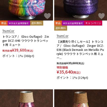
Ultra breathe
Ultra-Pure
UNISON
unknown
UPMUTE
VACCHIANO
VANDOREN
VIVACE
waltons
Warburton
Winds Score
Wood Stone
XO
YAMAHA
YANAGISAWA
YUPON
Zac
新品
送料無料
新品
キャンペーン
WEB注文店頭受取可
WEB注文店頭受取可
他
送料無料
アケタオカリーナ
アレキサンダー（リード）
TrumCor
ウインドブロスオリジナル
オオサワオカリナ
オオハシ
TrumCor
トランコア / 《Doc-Ouflage》 Zin
ger DCZ-040 ワウワウ トランペッ
すいとる君
その他メーカー
ツルピカ君
ハリソン
【決算売り尽くしセール】トランコ
ト用 ミュート
ア / 《Doc-Ouflage》 Zinger DCZ-
ライツ
レジェール
日本娯楽
ARTinoise
¥
39,600
036 (Black Demask on Metallic Pu
販売価格
(税込)
Intercept Technology
Kerry Whistle
GAT Custom Brass
rple) ワウワウ トランペット用 ミュ
ポイント：1%
(360pt)
ー...
TK Melody
HINO
Klang
MG Leather Work
ELISE
¥
39,600
販売価格
(税込)
PARAFIT
Hollywood Winds
MALTA
CG Mouthpiece
特別価格
PATRICK
Wedge
Frate Precision
Shastock
BORGANI
¥
35,640
(税込)
New York Stage 1
Brass Gear
Syos
ポイント：1%
(324pt)