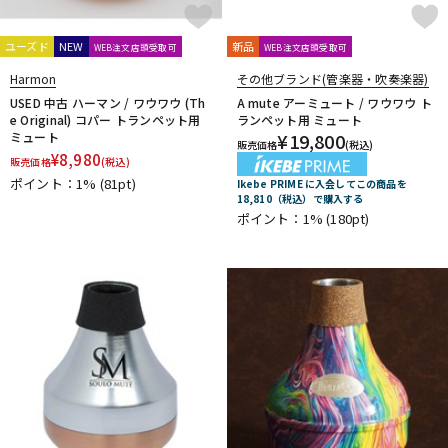
DTM オンライン納品
レコーディング機器
CLARKE
Claude Lakey
Colin Goldie
D'Addario Wood Winds
Dave Guardala
Denis Wick
ユーズド
NEW
新品
WEB注文店頭受取可
WEB注文店頭受取可
DRAKE
EASTMAN
EDDIE DANIELS
EMO
FAT CAT
Harmon
その他ブランド(管楽器・吹奏楽器)
配信/ライブ機器
楽器アクセサリ
FAXX
Feadog
FIBRACELL
FORESTONE
Francois Louis
USED 中古 ハーマン / ワウワウ (Th
A mute アーミュート / ワウワウ ト
e Original) コパー トランペット用
ランペット用 ミュート
GALAX
Galeon
GARD BAGS
Getzen
Giardinelli
ミュート
¥
19,800
販売価格
(税込)
GL CASES
GLOBAL
Gonzalez
Gottsu
GR
¥
8,980
中古
ヴィンテージ
販売価格
(税込)
GREG BLACK
H.D.A
Harmon
Harry Hartmanns
ポイント：1%
(81pt)
Ikebe PRIME に入会してこの商品を
HERCULES
Hetman
HOLTON
HORITA
HW
iO
18,810（税込）で購入する
ポイント：1%
(180pt)
J-K
J.KEILWERTH
J.Michael
J.NOTE
J.W.Eastman
JAKOB WINTER
Jazzlab
JET-TONE
JK
JM Lubricants
Jo-Ral
JUPITER
K&M
KELLY
KEY LEAVES
KGU brass
Kikutani
Killarney Whistle
KING
KOLBL
L-M
LA TROMBA
LASKEY
LB LYON
Lebayle
lefreQue
Lily's tone
LOTUS
MANHASSET
MARCA
Marcinkiewicz
Marmaduke
Martin(管)
MB
MEYER
Michael Burke
MK Whistle
Monette
MONSTER OIL