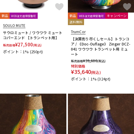
Mouthpiece Cafe
Mutio
N-Q
新品
新品
キャンペーン
WEB注文店頭受取可
WEB注文店頭受取可
NAKAJIMA
Neotech
Neptune
New Stone Lined
送料無料
SOULO MUTE
NONAKA
NY Classic
OCHRES
OKURA + MUTE
TrumCor
サウロミュート / ワウワウ ミュート
Otto Link
P&H
Paul Mauriat
Phil Barone
Pillinger
コパーエンド 【トランペット用】
【決算売り尽くしセール】トランコ
POWERbreathe
PRIMA
PROTEC
Queen Brass
¥
27,500
ア / 《Doc-Ouflage》 Zinger DCZ-
販売価格
(税込)
R-S
041 ワウワウ トランペット用 ミュ
ポイント：1%
(250pt)
ート
Rampone&Cazzani
REED GEEK
REKA
Reunion Blues
¥
39,600
販売価格
(税込)
ROCHE-THOMAS
Roland
Rondino
ROUSSEAU
Rovner
特別価格
RSBerkeley
Schilke
Seibold
SEIKO
Selmer Paris
¥
35,640
(税込)
Silent Felt
Silverstein
SML（Strasser Marigaux Lemaire）
ポイント：1%
(324pt)
SNOOPY WITH MUSIC
SOULO MUTE
SST(Schucht Sax Technology)
Stomvi
Stork
SUPERSLICK
Susato
T-Z
T.K MELODY
TABIBITO
TAHORNG
Ted Klum
THE WALLACE COLLECTION
Theo Wanne
Tom Crown
TORAYSEE
TrumCor
trumpet station
Ullven