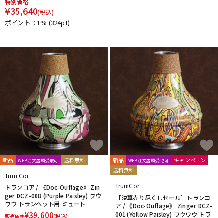
特別価格
¥
35,640
(税込)
ポイント：1%
(324pt)
新品
送料無料
新品
キャンペーン
WEB注文店頭受取可
WEB注文店頭受取可
送料無料
TrumCor
TrumCor
トランコア / 《Doc-Ouflage》 Zin
ger DCZ-008 (Purple Paisley) ワウ
【決算売り尽くしセール】トランコ
ワウ トランペット用 ミュート
ア / 《Doc-Ouflage》 Zinger DCZ-
¥
39,600
001 (Yellow Paisley) ワウワウ トラ
販売価格
(税込)