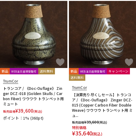
新品
送料無料
新品
キャンペーン
WEB注文店頭受取可
WEB注文店頭受取可
送料無料
TrumCor
TrumCor
トランコア / 《Doc-Ouflage》 Zin
ger DCZ-018 (Golden Skulls / Car
【決算売り尽くしセール】トランコ
bon Fiber) ワウワウ トランペット用
ア / 《Doc-Ouflage》 Zinger DCZ-
ミュート
015 (Copper Carbon Fiber Double
¥
39,600
Weave) ワウワウ トランペット用 ミ
販売価格
(税込)
ュ...
ポイント：1%
(360pt)
¥
39,600
販売価格
(税込)
特別価格
¥
35,640
(税込)