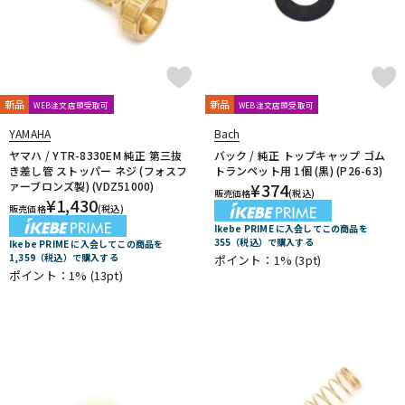
新品
新品
WEB注文店頭受取可
WEB注文店頭受取可
YAMAHA
Bach
ヤマハ / YTR-8330EM 純正 第三抜
バック / 純正 トップキャップ ゴム
き差し管 ストッパー ネジ (フォスフ
トランペット用 1個 (黒) (P26-63)
ァーブロンズ製) (VDZ51000)
¥
374
販売価格
(税込)
¥
1,430
販売価格
(税込)
Ikebe PRIME に入会してこの商品を
355（税込）で購入する
Ikebe PRIME に入会してこの商品を
1,359（税込）で購入する
ポイント：1%
(3pt)
ポイント：1%
(13pt)