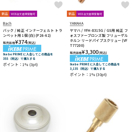
DTM オンライン納品
レコーディング機器
CLARKE
Claude Lakey
Colin Goldie
D'Addario Wood Winds
Dave Guardala
Denis Wick
新品
新品
WEB注文店頭受取可
WEB注文店頭受取可
DRAKE
EASTMAN
EDDIE DANIELS
EMO
FAT CAT
Bach
YAMAHA
配信/ライブ機器
楽器アクセサリ
FAXX
Feadog
FIBRACELL
FORESTONE
Francois Louis
バック / 純正 インナーフェルト トラ
ヤマハ / YFH-8315G / GS用 純正 フ
ンペット用 1個 (白) (P26-62)
ォスファーブロンズ製 フリューゲル
GALAX
Galeon
GARD BAGS
Getzen
Giardinelli
¥
374
ホルン リードパイプスクリュー (VF
販売価格
(税込)
GL CASES
GLOBAL
Gonzalez
Gottsu
GR
T77200)
中古
ヴィンテージ
GREG BLACK
H.D.A
Harmon
Harry Hartmanns
¥
3,300
販売価格
(税込)
Ikebe PRIME に入会してこの商品を
HERCULES
Hetman
HOLTON
HORITA
HW
iO
355（税込）で購入する
ポイント：1%
(3pt)
Ikebe PRIME に入会してこの商品を
J-K
3,135（税込）で購入する
J.KEILWERTH
J.Michael
J.NOTE
J.W.Eastman
ポイント：1%
(30pt)
JAKOB WINTER
Jazzlab
JET-TONE
JK
JM Lubricants
Jo-Ral
JUPITER
K&M
KELLY
KEY LEAVES
KGU brass
Kikutani
Killarney Whistle
KING
KOLBL
L-M
LA TROMBA
LASKEY
LB LYON
Lebayle
lefreQue
Lily's tone
LOTUS
MANHASSET
MARCA
Marcinkiewicz
Marmaduke
Martin(管)
MB
MEYER
Michael Burke
MK Whistle
Monette
MONSTER OIL