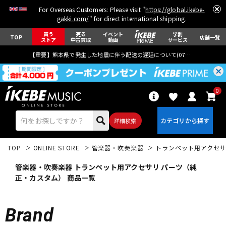
For Overseas Customers: Please visit "
https://global.ikebe-
gakki.com/
" for direct international shipping.
買う
売る
イベント
学割
TOP
店舗一覧
ストア
中古買取
動画
サービス
【重要】熊本県で発生した地震に伴う配送の遅延について(
07月29日
更新)
0
詳細検索
TOP
ONLINE STORE
管楽器・吹奏楽器
トランペット用アクセ
管楽器・吹奏楽器 トランペット用アクセサリ パーツ（純
正・カスタム） 商品一覧
エレキギター
アコギ/エレアコ
Brand