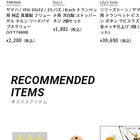
YAMAHA
buzz
Lily's tone
ヤマハ / YFH-8310Z / ZS
バズ / Bach トランペッ
リリーズトーン / ヤ
用 純正 真鍮製 フリュー
ト用 洋白製 ストッパー
用 トランペット ピス
ゲル ホルン リードパイ
ネジ 2個セット
ン ボタン ラピスラズ
プスクリュー
金メッキ仕上げ 3個 (
1,881
¥
（税込）
(VFT74600)
ット)
2,200
30,690
¥
（税込）
¥
（税込）
RECOMMENDED
ITEMS
オススメアイテム