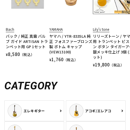
Bach
YAMAHA
Lily's tone
バック / 純正 真鍮 バル
ヤマハ / YTR-8335LA 純
リリーズトーン / ヤ
ブ ガイド ARTISAN トラ
正 フォスファーブロンズ
用 トランペット ピス
ンペット用 GP 1セット
製 ボトム キャップ
ン ボタン タイガーア
(VEW13100)
銀メッキ仕上げ 3個 (
8,580
¥
（税込）
ット)
1,760
¥
（税込）
19,800
¥
（税込）
CATEGORY
エレキギター
アコギ/エレアコ