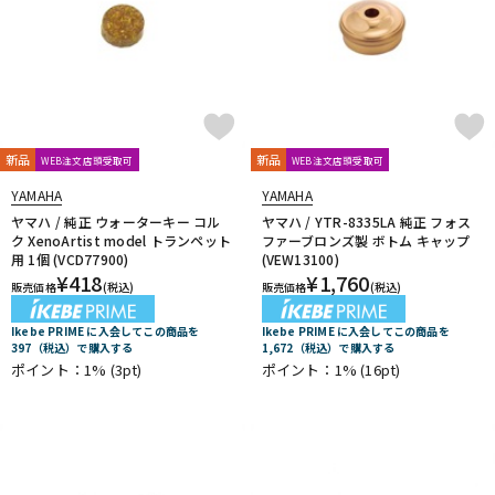
新品
新品
WEB注文店頭受取可
WEB注文店頭受取可
YAMAHA
YAMAHA
ヤマハ / 純正 ウォーターキー コル
ヤマハ / YTR-8335LA 純正 フォス
ク XenoArtist model トランペット
ファーブロンズ製 ボトム キャップ
用 1個 (VCD77900)
(VEW13100)
¥
418
¥
1,760
販売価格
(税込)
販売価格
(税込)
Ikebe PRIME に入会してこの商品を
Ikebe PRIME に入会してこの商品を
397（税込）で購入する
1,672（税込）で購入する
ポイント：1%
(3pt)
ポイント：1%
(16pt)