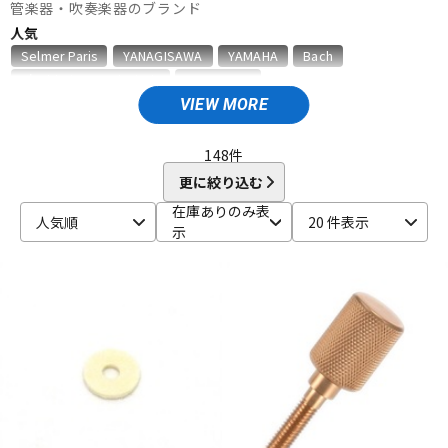
管楽器・吹奏楽器のブランド
ベース
ウクレレ
人気
Selmer Paris
YANAGISAWA
YAMAHA
Bach
D'Addario Wood Winds
VANDOREN
ドラム
パーカッション
VIEW MORE
A
Aida
AIZEN
AKAI
Al Cass
Alexander Karavaev
Alfred Lupot
ALISYN
Anfree
Antigua
148
件
キーボード
電子ピアノ
Antoine Courtois
ARB
aS
更に絞り込む
B
在庫ありのみ表
人気順
20 件表示
B.AIR
B.Tilz
Bach
BAGS
BAM
Beaumont
示
管楽器
その他楽器
Beechler
Berg Larsen
BERP
Besson
BEST BRASS
BG
BIRD STRAP
BLUE JUICE
Bob Reeves
Bobby Dukoff
Boveda
Brancher
Brand
アンプ
エフェクター
Brass Lab.MOMO
Brasspire
Brasspire Unicorn
Bremner
BRESLMAIR
Brilhart
Brio
BROPRO
BSC
Buescher
Buffet Crampon
buzz
DJ機器
DTM
C-F
C.C.シャイニーケース
C.G.CONN
Cadeson
Cannonball
CAROL BRASS
Charles Davis
Chateau
ChopSaver