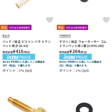
Ultra breathe
Ultra-Pure
UNISON
unknown
UPMUTE
VACCHIANO
VANDOREN
VIVACE
waltons
Warburton
Winds Score
Wood Stone
XO
YAMAHA
YANAGISAWA
YUPON
Zac
他
新品
新品
WEB注文店頭受取可
WEB注文店頭受取可
アケタオカリーナ
アレキサンダー（リード）
Bach
YAMAHA
ウインドブロスオリジナル
オオサワオカリナ
オオハシ
バック / 純正 ピストン バネ トラン
ヤマハ / 純正 ウォーターキー ゴム
すいとる君
その他メーカー
ツルピカ君
ハリソン
ペット用 (P26-60)
トランペット用 1個 (A3941180)
ライツ
レジェール
日本娯楽
ARTinoise
¥
418
¥
264
販売価格
(税込)
販売価格
(税込)
Intercept Technology
Kerry Whistle
GAT Custom Brass
TK Melody
HINO
Klang
MG Leather Work
ELISE
Ikebe PRIME に入会してこの商品を
Ikebe PRIME に入会してこの商品を
397（税込）で購入する
251（税込）で購入する
PARAFIT
Hollywood Winds
MALTA
CG Mouthpiece
ポイント：1%
(3pt)
ポイント：1%
(2pt)
PATRICK
Wedge
Frate Precision
Shastock
BORGANI
New York Stage 1
Brass Gear
Syos