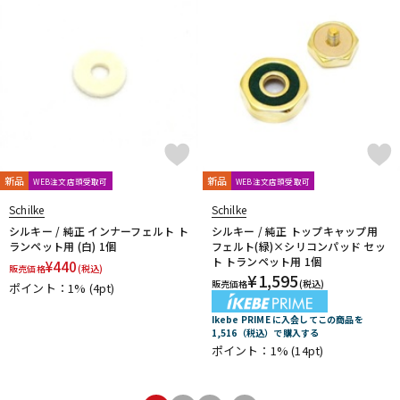
新品
新品
WEB注文店頭受取可
WEB注文店頭受取可
Schilke
Schilke
シルキー / 純正 インナーフェルト ト
シルキー / 純正 トップキャップ用
ランペット用 (白) 1個
フェルト(緑)×シリコンパッド セッ
ト トランペット用 1個
¥
440
販売価格
(税込)
¥
1,595
販売価格
(税込)
ポイント：1%
(4pt)
Ikebe PRIME に入会してこの商品を
1,516（税込）で購入する
ポイント：1%
(14pt)