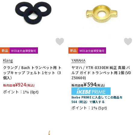
新品
新品
WEB注文店頭受取可
WEB注文店頭受取可
Klang
YAMAHA
クラング / Bach トランペット用 ト
ヤマハ / YTR-8330EM 純正 真鍮 バ
ップキャップ フェルト 1セット（3
ルブ ガイド トランペット用 1個 (VD
個入）
Z50600)
¥
594
¥
924
販売価格
(税込)
販売価格
(税込)
ポイント：1%
(8pt)
Ikebe PRIME に入会してこの商品を
564（税込）で購入する
ポイント：1%
(5pt)