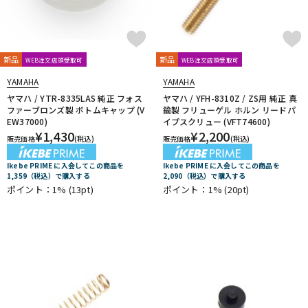
Mouthpiece Cafe
Mutio
N-Q
NAKAJIMA
Neotech
Neptune
New Stone Lined
新品
新品
NONAKA
NY Classic
OCHRES
OKURA + MUTE
WEB注文店頭受取可
WEB注文店頭受取可
Otto Link
P&H
Paul Mauriat
Phil Barone
Pillinger
YAMAHA
YAMAHA
POWERbreathe
PRIMA
PROTEC
Queen Brass
ヤマハ / YTR-8335LAS 純正 フォス
ヤマハ / YFH-8310Z / ZS用 純正 真
ファーブロンズ製 ボトムキャップ (V
鍮製 フリューゲル ホルン リードパ
R-S
EW37000)
イプスクリュー (VFT74600)
Rampone&Cazzani
REED GEEK
REKA
Reunion Blues
¥
1,430
¥
2,200
販売価格
(税込)
販売価格
(税込)
ROCHE-THOMAS
Roland
Rondino
ROUSSEAU
Rovner
RSBerkeley
Schilke
Seibold
SEIKO
Selmer Paris
Ikebe PRIME に入会してこの商品を
Ikebe PRIME に入会してこの商品を
1,359（税込）で購入する
2,090（税込）で購入する
Silent Felt
Silverstein
SML（Strasser Marigaux Lemaire）
ポイント：1%
(13pt)
ポイント：1%
(20pt)
SNOOPY WITH MUSIC
SOULO MUTE
SST(Schucht Sax Technology)
Stomvi
Stork
SUPERSLICK
Susato
T-Z
T.K MELODY
TABIBITO
TAHORNG
Ted Klum
THE WALLACE COLLECTION
Theo Wanne
Tom Crown
TORAYSEE
TrumCor
trumpet station
Ullven