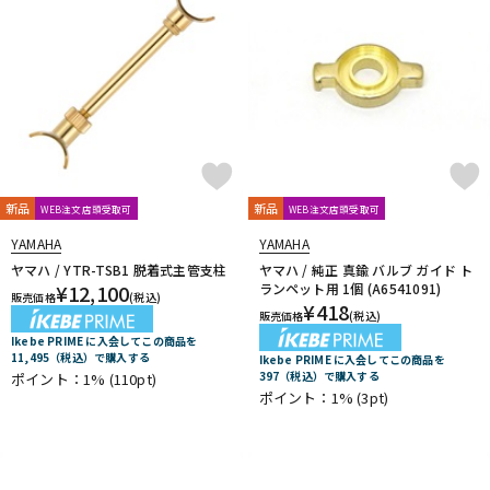
新品
新品
WEB注文店頭受取可
WEB注文店頭受取可
YAMAHA
YAMAHA
ヤマハ / YTR-TSB1 脱着式主管支柱
ヤマハ / 純正 真鍮 バルブ ガイド ト
¥
12,100
ランペット用 1個 (A6541091)
販売価格
(税込)
¥
418
販売価格
(税込)
Ikebe PRIME に入会してこの商品を
11,495（税込）で購入する
Ikebe PRIME に入会してこの商品を
397（税込）で購入する
ポイント：1%
(110pt)
ポイント：1%
(3pt)