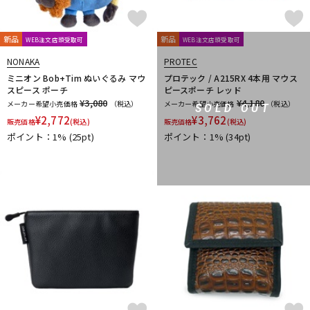
新品
新品
WEB注文店頭受取可
WEB注文店頭受取可
NONAKA
PROTEC
ミニオン Bob+Tim ぬいぐるみ マウ
プロテック / A215RX 4本用 マウス
スピース ポーチ
ピースポーチ レッド
¥3,080
¥4,180
メーカー希望小売価格
（税込）
メーカー希望小売価格
（税込）
SOLD OUT
¥
2,772
¥
3,762
販売価格
(税込)
販売価格
(税込)
ポイント：1%
(25pt)
ポイント：1%
(34pt)