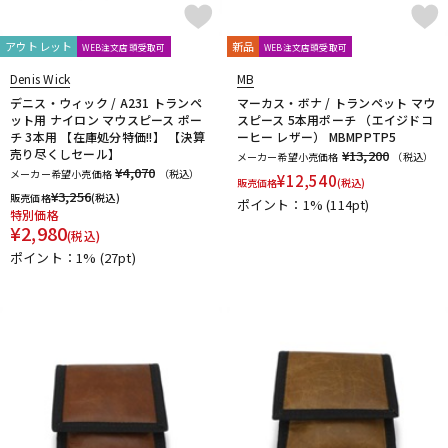
DTM オンライン納品
レコーディング機器
CLARKE
Claude Lakey
Colin Goldie
D'Addario Wood Winds
Dave Guardala
Denis Wick
アウトレット
新品
WEB注文店頭受取可
WEB注文店頭受取可
DRAKE
EASTMAN
EDDIE DANIELS
EMO
FAT CAT
Denis Wick
MB
配信/ライブ機器
楽器アクセサリ
FAXX
Feadog
FIBRACELL
FORESTONE
Francois Louis
デニス・ウィック / A231 トランペ
マーカス・ボナ / トランペット マウ
ット用 ナイロン マウスピース ポー
スピース 5本用ポーチ （エイジドコ
GALAX
Galeon
GARD BAGS
Getzen
Giardinelli
チ 3本用 【在庫処分特価!!】 【決算
ーヒー レザー） MBMPPTP5
GL CASES
GLOBAL
Gonzalez
Gottsu
GR
売り尽くしセール】
¥13,200
メーカー希望小売価格
（税込）
中古
ヴィンテージ
GREG BLACK
H.D.A
Harmon
Harry Hartmanns
¥4,070
メーカー希望小売価格
（税込）
¥
12,540
販売価格
(税込)
HERCULES
Hetman
HOLTON
HORITA
HW
iO
¥
3,256
販売価格
(税込)
ポイント：1%
(114pt)
特別価格
J-K
¥
2,980
(税込)
J.KEILWERTH
J.Michael
J.NOTE
J.W.Eastman
ポイント：1%
(27pt)
JAKOB WINTER
Jazzlab
JET-TONE
JK
JM Lubricants
Jo-Ral
JUPITER
K&M
KELLY
KEY LEAVES
KGU brass
Kikutani
Killarney Whistle
KING
KOLBL
L-M
LA TROMBA
LASKEY
LB LYON
Lebayle
lefreQue
Lily's tone
LOTUS
MANHASSET
MARCA
Marcinkiewicz
Marmaduke
Martin(管)
MB
MEYER
Michael Burke
MK Whistle
Monette
MONSTER OIL