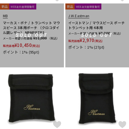
新品
新品
WEB注文店頭受取可
WEB注文店頭受取可
MB
J.W.Eastman
マーカス・ボナ / トランペット マウ
イーストマン / マウスピース ポーチ
スピース 3本用ポーチ （クロコダイ
トランペット用 4本用
ル調レザー） MBMPPTP3
¥3,300
メーカー希望小売価格
（税込）
SOLD OUT
SOLD OUT
¥11,000
メーカー希望小売価格
（税込）
¥
2,970
販売価格
(税込)
¥
10,450
販売価格
(税込)
ポイント：1%
(27pt)
ポイント：1%
(95pt)