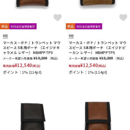
Mouthpiece Cafe
Mutio
N-Q
NAKAJIMA
Neotech
Neptune
New Stone Lined
NONAKA
NY Classic
OCHRES
OKURA + MUTE
新品
新品
WEB注文店頭受取可
WEB注文店頭受取可
Otto Link
P&H
Paul Mauriat
Phil Barone
Pillinger
MB
MB
POWERbreathe
PRIMA
PROTEC
Queen Brass
マーカス・ボナ / トランペット マウ
マーカス・ボナ / トランペット マウ
R-S
スピース 5本用ポーチ （エイジドキ
スピース 5本用ポーチ （エイジドピ
ャラメル レザー） MBMPPTP5
ーカン レザー） MBMPPTP5
Rampone&Cazzani
REED GEEK
REKA
Reunion Blues
¥13,200
¥13,200
メーカー希望小売価格
（税込）
メーカー希望小売価格
（税込）
ROCHE-THOMAS
Roland
Rondino
ROUSSEAU
Rovner
¥
12,540
¥
12,540
販売価格
(税込)
販売価格
(税込)
RSBerkeley
Schilke
Seibold
SEIKO
Selmer Paris
ポイント：1%
(114pt)
ポイント：1%
(114pt)
Silent Felt
Silverstein
SML（Strasser Marigaux Lemaire）
SNOOPY WITH MUSIC
SOULO MUTE
SST(Schucht Sax Technology)
Stomvi
Stork
SUPERSLICK
Susato
T-Z
T.K MELODY
TABIBITO
TAHORNG
Ted Klum
THE WALLACE COLLECTION
Theo Wanne
Tom Crown
TORAYSEE
TrumCor
trumpet station
Ullven