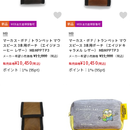
Ultra breathe
Ultra-Pure
UNISON
unknown
UPMUTE
VACCHIANO
VANDOREN
VIVACE
waltons
Warburton
Winds Score
Wood Stone
XO
YAMAHA
YANAGISAWA
YUPON
Zac
新品
新品
WEB注文店頭受取可
WEB注文店頭受取可
他
MB
MB
アケタオカリーナ
アレキサンダー（リード）
マーカス・ボナ / トランペット マウ
マーカス・ボナ / トランペット マウ
ウインドブロスオリジナル
オオサワオカリナ
オオハシ
スピース 3本用ポーチ （エイジドコ
スピース 3本用ポーチ （エイジドキ
ーヒー レザー） MBMPPTP3
ャラメル レザー） MBMPPTP3
すいとる君
その他メーカー
ツルピカ君
ハリソン
¥11,000
¥11,000
メーカー希望小売価格
（税込）
メーカー希望小売価格
（税込）
ライツ
レジェール
日本娯楽
ARTinoise
¥
10,450
¥
10,450
販売価格
(税込)
販売価格
(税込)
Intercept Technology
Kerry Whistle
GAT Custom Brass
ポイント：1%
(95pt)
ポイント：1%
(95pt)
TK Melody
HINO
Klang
MG Leather Work
ELISE
PARAFIT
Hollywood Winds
MALTA
CG Mouthpiece
PATRICK
Wedge
Frate Precision
Shastock
BORGANI
New York Stage 1
Brass Gear
Syos