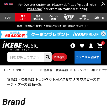
For Overseas Customers: Please visit "
https://global.ikebe-
gakki.com/
" for direct international shipping.
買う
売る
イベント
学割
TOP
店舗一覧
ストア
中古買取
動画
サービス
【重要】熊本県で発生した地震に伴う配送の遅延について(
07月29日
更新)
0
詳細検索
TOP
ONLINE STORE
管楽器・吹奏楽器
トランペット用アクセ
管楽器・吹奏楽器 トランペット用アクセサリ マウスピースポ
ーチ・ケース 商品一覧
エレキギター
アコギ/エレアコ
Brand