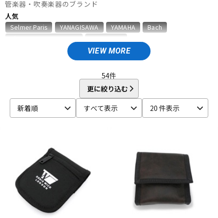
管楽器・吹奏楽器のブランド
ベース
ウクレレ
人気
Selmer Paris
YANAGISAWA
YAMAHA
Bach
D'Addario Wood Winds
VANDOREN
ドラム
パーカッション
VIEW MORE
A
Aida
AIZEN
AKAI
Al Cass
Alexander Karavaev
Alfred Lupot
ALISYN
Anfree
Antigua
54
件
キーボード
電子ピアノ
Antoine Courtois
ARB
aS
更に絞り込む
B
新着順
すべて表示
20 件表示
B.AIR
B.Tilz
Bach
BAGS
BAM
Beaumont
管楽器
その他楽器
Beechler
Berg Larsen
BERP
Besson
BEST BRASS
BG
BIRD STRAP
BLUE JUICE
Bob Reeves
Bobby Dukoff
Boveda
Brancher
Brand
アンプ
エフェクター
Brass Lab.MOMO
Brasspire
Brasspire Unicorn
Bremner
BRESLMAIR
Brilhart
Brio
BROPRO
BSC
Buescher
Buffet Crampon
buzz
DJ機器
DTM
C-F
C.C.シャイニーケース
C.G.CONN
Cadeson
Cannonball
CAROL BRASS
Charles Davis
Chateau
ChopSaver