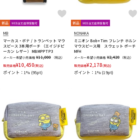
新品
新品
WEB注文店頭受取可
WEB注文店頭受取可
MB
NONAKA
マーカス・ボナ / トランペット マウ
ミニオン Bob+Tim フレンチ ホルン
スピース 3本用ポーチ （エイジドピ
マウスピース用 スウェット ポーチ
ーカン レザー） MBMPPTP3
MFH
¥11,000
¥2,420
メーカー希望小売価格
（税込）
メーカー希望小売価格
（税込）
¥
10,450
¥
2,178
販売価格
(税込)
販売価格
(税込)
ポイント：1%
(95pt)
ポイント：1%
(19pt)