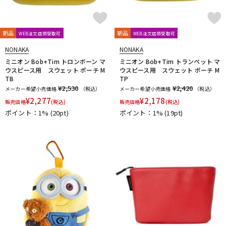
新品
新品
WEB注文店頭受取可
WEB注文店頭受取可
NONAKA
NONAKA
ミニオン Bob+Tim トロンボーン マ
ミニオン Bob+Tim トランペット マ
ウスピース用 スウェット ポーチ M
ウスピース用 スウェット ポーチ M
TB
TP
¥2,530
¥2,420
メーカー希望小売価格
（税込）
メーカー希望小売価格
（税込）
¥
2,277
¥
2,178
販売価格
(税込)
販売価格
(税込)
ポイント：1%
(20pt)
ポイント：1%
(19pt)