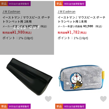
新品
新品
WEB注文店頭受取可
WEB注文店頭受取可
J.W.Eastman
J.W.Eastman
イーストマン / マウスピース ポーチ
イーストマン / マウスピース ポーチ
トランペット用 2本用
トランペット用 1本用
¥2,200
¥1,980
メーカー希望小売価格
（税込）
メーカー希望小売価格
（税込）
SOLD OUT
¥
1,980
¥
1,782
販売価格
(税込)
販売価格
(税込)
ポイント：1%
(18pt)
ポイント：1%
(16pt)
新品
新品
WEB注文店頭受取可
WEB注文店頭受取可