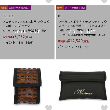
新品
新品
WEB注文店頭受取可
WEB注文店頭受取可
PROTEC
MB
プロテック / A215 4本用 マウスピ
マーカス・ボナ / トランペット マウ
ースポーチ ブラック
スピース 5本用ポーチ （クロコダイ
ル調レザー） MBMPPTP5
¥4,180
メーカー希望小売価格
（税込）
SOLD OUT
SOLD OUT
¥13,200
メーカー希望小売価格
（税込）
¥
3,762
販売価格
(税込)
¥
12,540
販売価格
(税込)
ポイント：1%
(34pt)
ポイント：1%
(114pt)