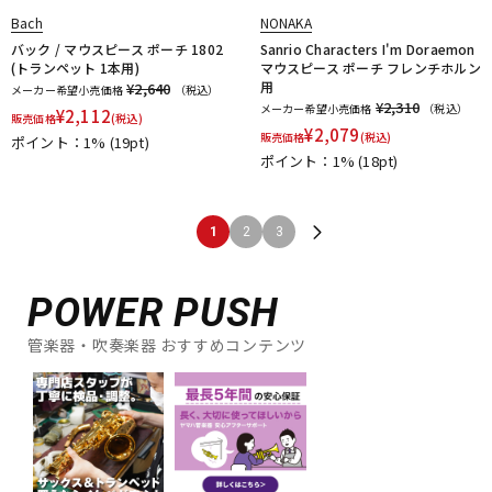
Bach
NONAKA
バック / マウスピース ポーチ 1802
Sanrio Characters I'm Doraemon
(トランペット 1本用)
マウスピース ポーチ フレンチホルン
用
¥2,640
メーカー希望小売価格
（税込）
¥2,310
メーカー希望小売価格
（税込）
¥
2,112
販売価格
(税込)
¥
2,079
販売価格
(税込)
ポイント：1%
(19pt)
ポイント：1%
(18pt)
1
2
3
POWER PUSH
管楽器・吹奏楽器 おすすめコンテンツ